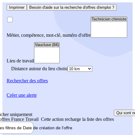
Imprimer
Besoin d'aide sur la recherche d'offres d'emploi ?
Métier, compétence, mot-clé, numéro d'offre
Lieu de travail
Distance autour du lieu choisi
Rechercher
des offres
Créer une alerte
Qui sont n
icher uniquement
 offres France Travail
Cette action recharge la liste des offres
les filtres de
Date de création
de l'offre