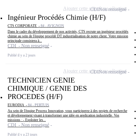
Ajouter cette offre à ma sélection
CDI
Non renseigné
Ingénieur Procédés Chimie (H/F)
CTS CORPORATE -
84 - AVIGNON
Dans le cadre du développement de nos activités, CTS recrute un ingénieur procédés
chimie au sein de l'équipe procédé DT industrialisation de notre client. Votre mission
principale consistera à...
CDI - Non renseigné
Publié il y a 2 jours
Ajouter cette offre à ma sélection
CDI
Non renseigné
TECHNICIEN GENIE
CHIMIQUE / GENIE DES
PROCEDES (H/F)
EURODIA -
84 - PERTUIS
Au sein de l'équipe Process Innovation, vous participerez à des projets de recherche
et développement visant à transformer une idée en application industrielle. Vos
missions : - Exploiter les...
CDI - Non renseigné
Publié il y a 23 jours