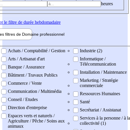
heures
er
le filtre de durée hebdomadaire
les filtres de
Domaine pro
fessionnel
ne professionel
Achats / Comptabilité / Gestion
Industrie (2)
Arts / Artisanat d'art
Informatique /
Télécommunication
Banque / Assurance
Installation / Maintenance
Bâtiment / Travaux Publics
Marketing / Stratégie
Commerce / Vente
commerciale
Communication / Multimédia
Ressources Humaines
Conseil / Etudes
Santé
Direction d'entreprise
Secrétariat / Assistanat
Espaces verts et naturels /
Services à la personne / à l
Agriculture / Pêche / Soins aux
collectivité (1)
animaux