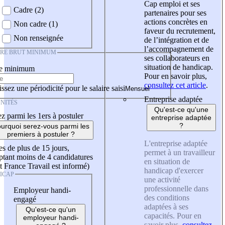
Cap emploi et ses
Cadre (2)
partenaires pour ses
actions concrètes en
Non cadre (1)
faveur du recrutement,
Non renseignée
de l’intégration et de
l’accompagnement de
IRE BRUT MINIMUM
ses collaborateurs en
situation de handicap.
re minimum
Pour en savoir plus,
consultez cet article
.
ssez une périodicité pour le salaire saisi
Entreprise adaptée
NITÉS
Qu'est-ce qu'une
z parmi les 1ers à postuler
entreprise adaptée
?
urquoi serez-vous parmi les
premiers à postuler ?
L'entreprise adaptée
es de plus de 15 jours,
permet à un travailleur
tant moins de 4 candidatures
en situation de
t France Travail est informé)
handicap d'exercer
ICAP
une activité
professionnelle dans
Employeur handi-
des conditions
engagé
adaptées à ses
Qu'est-ce qu'un
capacités. Pour en
employeur handi-
savoir plus,
consultez