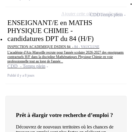
Ajouter cette offre à ma sélection
CDD
Temps plein
ENSEIGNANT/E en MATHS
PHYSIQUE CHIMIE -
candidatures DPT du 84 (H/F)
INSPECTION ACADEMIQUE DSDEN 84 -
84 - VAUCLUSE
L'académie d'Aix-Marseille recrute pour l'année scolaire 2026-2027 des enseignants
contractuels H/F dans la discipline Mathématiques Physique Chimie en voie
professionnelle tout au long de l'année...
CDD - Temps plein
Publié il y a 8 jours
Prêt à élargir votre recherche d’emploi ?
Découvrez de nouveaux territoires où les chances de