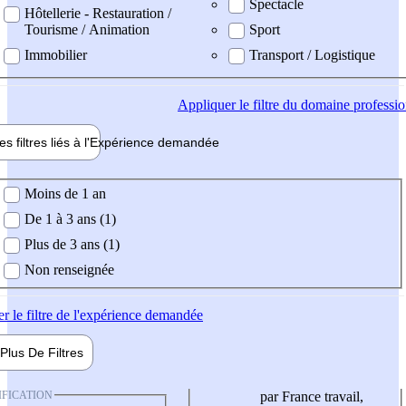
Spectacle
Hôtellerie - Restauration /
Tourisme / Animation
Sport
Immobilier
Transport / Logistique
Appliquer
le filtre du domaine professi
es filtres liés à l'
Expérience
demandée
ience demandée
Moins de 1 an
De 1 à 3 ans (1)
Plus de 3 ans (1)
Non renseignée
er
le filtre de l'expérience demandée
Plus De
Filtres
IFICATION
par France travail,