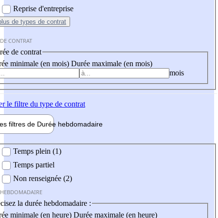
Reprise d'entreprise
plus
de types de contrat
 DE CONTRAT
ée de contrat
ée minimale (en mois)
Durée maximale (en mois)
mois
er
le filtre du type de contrat
les filtres de
Durée hebdo
madaire
 hebdomadaire
Temps plein (1)
Temps partiel
Non renseignée (2)
 HEBDOMADAIRE
cisez la durée hebdomadaire :
ée minimale (en heure)
Durée maximale (en heure)