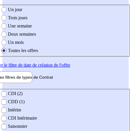
e création de l'offre
Un jour
Trois jours
Une semaine
Deux semaines
Un mois
Toutes les offres
er
le filtre de date de création de l'offre
les filtres de types de
Contrat
de contrat
CDI (2)
CDD (1)
Intérim
CDI Intérimaire
Saisonnier