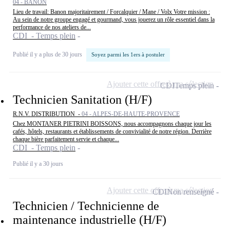
04 - BANON
Lieu de travail: Banon majoritairement / Forcalquier / Mane / Volx Votre mission :
Au sein de notre groupe engagé et gourmand, vous jouerez un rôle essentiel dans la
performance de nos ateliers de...
CDI - Temps plein
Publié il y a plus de 30 jours
Soyez parmi les 1ers à postuler
Ajouter cette offre à ma sélection
CDI
Temps plein
Technicien Sanitation (H/F)
R.N.V. DISTRIBUTION -
04 - ALPES-DE-HAUTE-PROVENCE
Chez MONTANER PIETRINI BOISSONS, nous accompagnons chaque jour les
cafés, hôtels, restaurants et établissements de convivialité de notre région. Derrière
chaque bière parfaitement servie et chaque...
CDI - Temps plein
Publié il y a 30 jours
Ajouter cette offre à ma sélection
CDI
Non renseigné
Technicien / Technicienne de
maintenance industrielle (H/F)