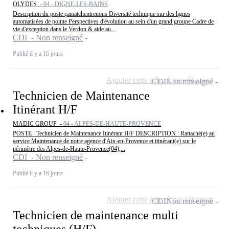
OLYDES -
04 - DIGNE-LES-BAINS
Description du poste çamatchentrenous Diversité technique sur des lignes
automatisées de pointe Perspectives d'évolution au sein d'un grand groupe Cadre de
vie d'exception dans le Verdon & aide au...
CDI - Non renseigné
Publié il y a 16 jours
Ajouter cette offre à ma sélection
CDI
Non renseigné
Technicien de Maintenance
Itinérant H/F
MADIC GROUP -
04 - ALPES-DE-HAUTE-PROVENCE
POSTE : Technicien de Maintenance Itinérant H/F DESCRIPTION : Rattaché(e) au
service Maintenance de notre agence d'Aix-en-Provence et itinérant(e) sur le
périmètre des Alpes-de-Haute-Provence(04),...
CDI - Non renseigné
Publié il y a 16 jours
Ajouter cette offre à ma sélection
CDI
Non renseigné
Technicien de maintenance multi
techniques (H/F)