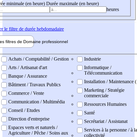
ée minimale (en heure)
Durée maximale (en heure)
heures
er
le filtre de durée hebdomadaire
les filtres de
Domaine pro
fessionnel
ne professionel
Achats / Comptabilité / Gestion
Industrie
Arts / Artisanat d'art
Informatique /
Télécommunication
Banque / Assurance
Installation / Maintenance 
Bâtiment / Travaux Publics
Marketing / Stratégie
Commerce / Vente
commerciale
Communication / Multimédia
Ressources Humaines
Conseil / Etudes
Santé
Direction d'entreprise
Secrétariat / Assistanat
Espaces verts et naturels /
Services à la personne / à l
Agriculture / Pêche / Soins aux
collectivité