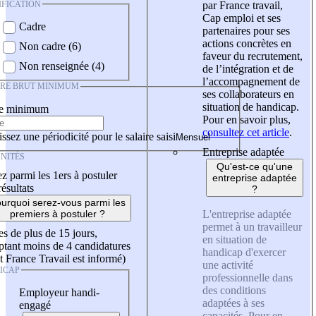
IFICATION
par France travail,
Cap emploi et ses
Cadre
partenaires pour ses
actions concrètes en
Non cadre (6)
faveur du recrutement,
Non renseignée (4)
de l’intégration et de
l’accompagnement de
IRE BRUT MINIMUM
ses collaborateurs en
situation de handicap.
re minimum
Pour en savoir plus,
consultez cet article
.
ssez une périodicité pour le salaire saisi
Entreprise adaptée
NITÉS
Qu'est-ce qu'une
z parmi les 1ers à postuler
entreprise adaptée
résultats
?
urquoi serez-vous parmi les
L'entreprise adaptée
premiers à postuler ?
permet à un travailleur
es de plus de 15 jours,
en situation de
tant moins de 4 candidatures
handicap d'exercer
t France Travail est informé)
une activité
ICAP
professionnelle dans
des conditions
Employeur handi-
adaptées à ses
engagé
capacités. Pour en