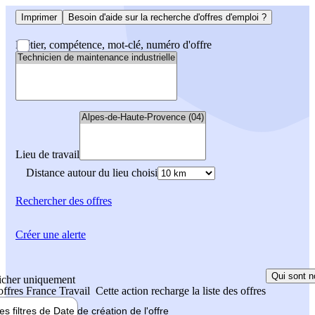
Imprimer
Besoin d'aide sur la recherche d'offres d'emploi ?
Métier, compétence, mot-clé, numéro d'offre
Lieu de travail
Distance autour du lieu choisi
Rechercher
des offres
Créer une alerte
Qui sont n
icher uniquement
 offres France Travail
Cette action recharge la liste des offres
les filtres de
Date de création
de l'offre