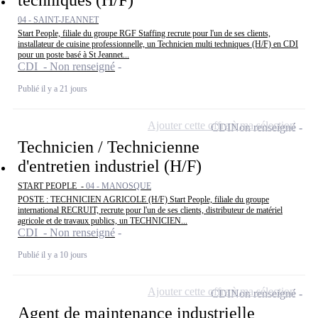
04 - SAINT-JEANNET
Start People, filiale du groupe RGF Staffing recrute pour l'un de ses clients,
installateur de cuisine professionnelle, un Technicien multi techniques (H/F) en CDI
pour un poste basé à St Jeannet...
CDI - Non renseigné
Publié il y a 21 jours
Ajouter cette offre à ma sélection
CDI
Non renseigné
Technicien / Technicienne
d'entretien industriel (H/F)
START PEOPLE -
04 - MANOSQUE
POSTE : TECHNICIEN AGRICOLE (H/F) Start People, filiale du groupe
international RECRUIT, recrute pour l'un de ses clients, distributeur de matériel
agricole et de travaux publics, un TECHNICIEN...
CDI - Non renseigné
Publié il y a 10 jours
Ajouter cette offre à ma sélection
CDI
Non renseigné
Agent de maintenance industrielle