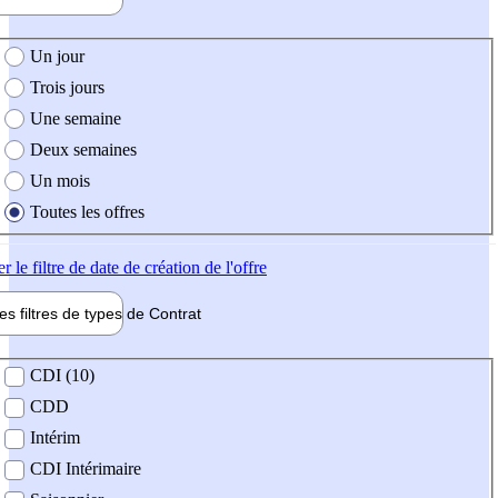
e création de l'offre
Un jour
Trois jours
Une semaine
Deux semaines
Un mois
Toutes les offres
er
le filtre de date de création de l'offre
les filtres de types de
Contrat
de contrat
CDI (10)
CDD
Intérim
CDI Intérimaire