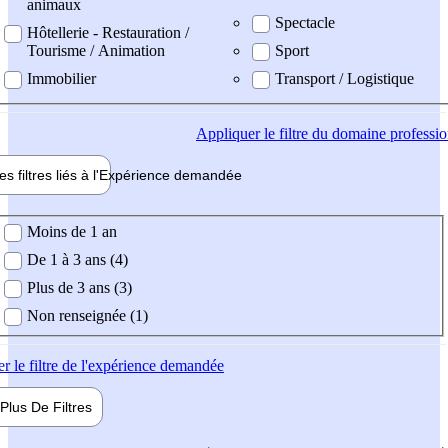
animaux
Spectacle
Hôtellerie - Restauration /
Tourisme / Animation
Sport
Immobilier
Transport / Logistique
Appliquer
le filtre du domaine professi
es filtres liés à l'
Expérience
demandée
ience demandée
Moins de 1 an
De 1 à 3 ans (4)
Plus de 3 ans (3)
Non renseignée (1)
er
le filtre de l'expérience demandée
Plus De
Filtres