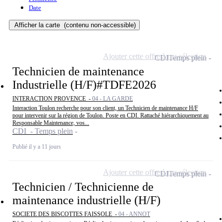
Date
Afficher la carte
(contenu non-accessible)
Ajouter cette offre à ma sélection
CDI
Temps plein
Technicien de maintenance
Industrielle (H/F)#TDFE2026
INTERACTION PROVENCE -
04 - LA GARDE
Interaction Toulon recherche pour son client, un Technicien de maintenance H/F
pour intervenir sur la région de Toulon. Poste en CDI. Rattaché hiérarchiquement au
Responsable Maintenance, vos...
CDI - Temps plein
Publié il y a 11 jours
Ajouter cette offre à ma sélection
CDI
Temps plein
Technicien / Technicienne de
maintenance industrielle (H/F)
SOCIETE DES BISCOTTES FAISSOLE -
04 - ANNOT