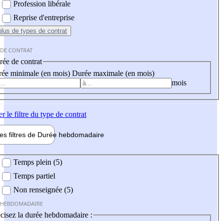
Profession libérale
Reprise d'entreprise
plus
de types de contrat
 DE CONTRAT
ée de contrat
ée minimale (en mois)
Durée maximale (en mois)
mois
er
le filtre du type de contrat
les filtres de
Durée hebdo
madaire
 hebdomadaire
Temps plein (5)
Temps partiel
Non renseignée (5)
 HEBDOMADAIRE
cisez la durée hebdomadaire :