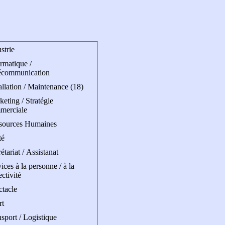
strie
rmatique /
écommunication
allation / Maintenance (18)
eting / Stratégie
merciale
sources Humaines
té
étariat / Assistanat
ices à la personne / à la
ectivité
ctacle
rt
sport / Logistique