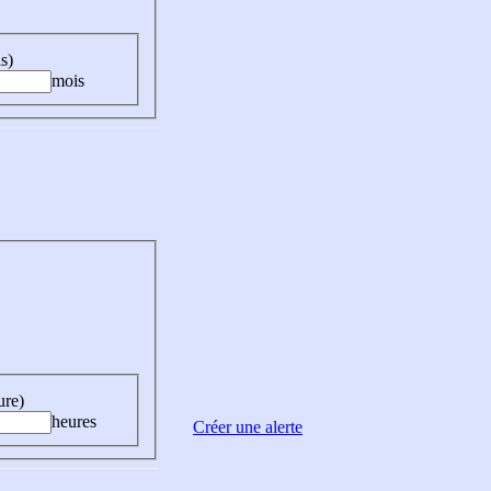
s)
mois
ure)
heures
Créer une alerte