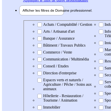
Appliquer
le filtre de durée hebdomadaire
Afficher les filtres de
Domaine pro
fessionnel
Domaine professionel
Achats / Comptabilité / Gestion
Indu
Arts / Artisanat d'art
Info
Tél
Banque / Assurance
Inst
Bâtiment / Travaux Publics
Mark
Commerce / Vente
com
Communication / Multimédia
Res
Conseil / Etudes
San
Direction d'entreprise
Secr
Espaces verts et naturels /
Serv
Agriculture / Pêche / Soins aux
coll
animaux
Spe
Hôtellerie - Restauration /
Tourisme / Animation
Spo
Immobilier
Tran