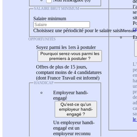
de
l
SALAIRE BRUT MINIMUM
se
si
Salaire minimum
Po
co
Choisissez une périodicité pour le salaire saisi
En
OPPORTUNITÉS
Soyez parmi les 1ers à postuler
Pourquoi serez-vous parmi les
premiers à postuler ?
L'
Offres de plus de 15 jours,
pe
comptant moins de 4 candidatures
en
(dont France Travail est informé)
ha
HANDICAP
un
pr
Employeur handi-
de
engagé
ad
Qu'est-ce qu'un
ca
employeur handi-
sa
engagé ?
le
Un employeur handi-
engagé est un
employeur reconnu