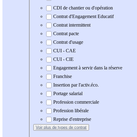
CDI de chantier ou d'opération
Contrat d'Engagement Educatif
Contrat intermittent
Contrat pacte
Contrat d'usage
CUI - CAE
CUI - CIE
Engagement à servir dans la réserve
Franchise
Insertion par l'activ.éco.
Portage salarial
Profession commerciale
Profession libérale
Reprise d'entreprise
Voir plus
de types de contrat