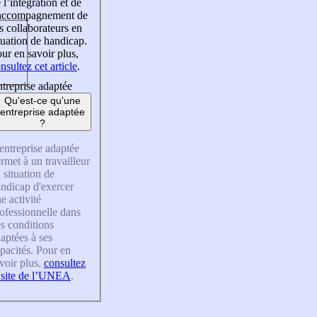
 l’intégration et de
’accompagnement de
s collaborateurs en
tuation de handicap.
ur en savoir plus,
nsultez cet article
.
treprise adaptée
Qu'est-ce qu'une
entreprise adaptée
?
entreprise adaptée
rmet à un travailleur
 situation de
ndicap d'exercer
e activité
ofessionnelle dans
s conditions
aptées à ses
pacités. Pour en
voir plus,
consultez
 site de l’UNEA
.