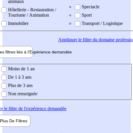
animaux
Spectacle
Hôtellerie - Restauration /
Tourisme / Animation
Sport
Immobilier
Transport / Logistique
Appliquer
le filtre du domaine professi
es filtres liés à l'
Expérience
demandée
ience demandée
Moins de 1 an
De 1 à 3 ans
Plus de 3 ans
Non renseignée
er
le filtre de l'expérience demandée
Plus De
Filtres