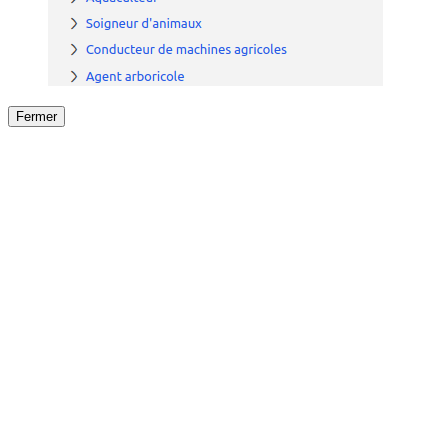
Fermer
Fermer
le détail de l'offre
/
Offre
sur
Offre précéden