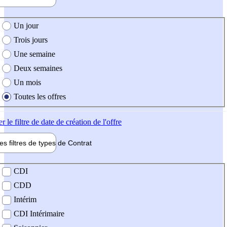
e création de l'offre
Un jour
Trois jours
Une semaine
Deux semaines
Un mois
Toutes les offres
er
le filtre de date de création de l'offre
les filtres de types de
Contrat
de contrat
CDI
CDD
Intérim
CDI Intérimaire