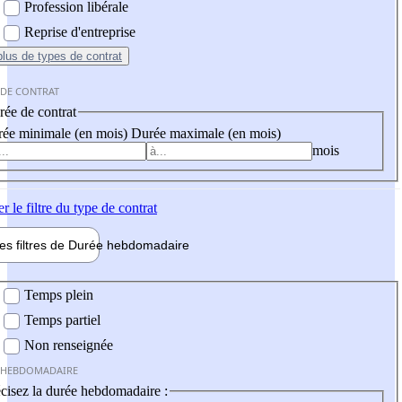
Profession libérale
Reprise d'entreprise
plus
de types de contrat
 DE CONTRAT
ée de contrat
ée minimale (en mois)
Durée maximale (en mois)
mois
er
le filtre du type de contrat
les filtres de
Durée hebdo
madaire
 hebdomadaire
Temps plein
Temps partiel
Non renseignée
 HEBDOMADAIRE
cisez la durée hebdomadaire :