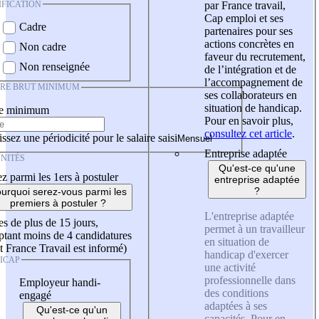
IFICATION
par France travail,
Cap emploi et ses
Cadre
partenaires pour ses
actions concrètes en
Non cadre
faveur du recrutement,
Non renseignée
de l’intégration et de
l’accompagnement de
IRE BRUT MINIMUM
ses collaborateurs en
situation de handicap.
re minimum
Pour en savoir plus,
consultez cet article
.
ssez une périodicité pour le salaire saisi
Entreprise adaptée
NITÉS
Qu'est-ce qu'une
z parmi les 1ers à postuler
entreprise adaptée
?
urquoi serez-vous parmi les
premiers à postuler ?
L'entreprise adaptée
es de plus de 15 jours,
permet à un travailleur
tant moins de 4 candidatures
en situation de
t France Travail est informé)
handicap d'exercer
ICAP
une activité
professionnelle dans
Employeur handi-
des conditions
engagé
adaptées à ses
Qu'est-ce qu'un
capacités. Pour en