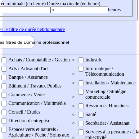
ée minimale (en heure)
Durée maximale (en heure)
heures
er
le filtre de durée hebdomadaire
les filtres de
Domaine pro
fessionnel
ne professionel
Achats / Comptabilité / Gestion
Industrie
Arts / Artisanat d'art
Informatique /
Télécommunication
Banque / Assurance
Installation / Maintenance
Bâtiment / Travaux Publics
Marketing / Stratégie
Commerce / Vente
commerciale
Communication / Multimédia
Ressources Humaines
Conseil / Etudes
Santé
Direction d'entreprise
Secrétariat / Assistanat
Espaces verts et naturels /
Services à la personne / à l
Agriculture / Pêche / Soins aux
collectivité