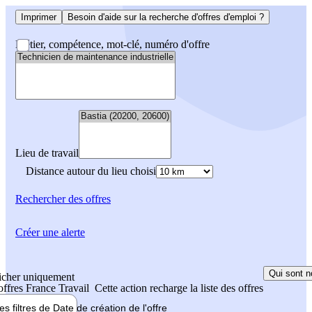
Imprimer
Besoin d'aide sur la recherche d'offres d'emploi ?
Métier, compétence, mot-clé, numéro d'offre
Lieu de travail
Distance autour du lieu choisi
Rechercher
des offres
Créer une alerte
Qui sont n
icher uniquement
 offres France Travail
Cette action recharge la liste des offres
les filtres de
Date de création
de l'offre