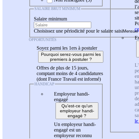
de
l
SALAIRE BRUT MINIMUM
se
si
Salaire minimum
Po
co
Choisissez une périodicité pour le salaire saisi
En
OPPORTUNITÉS
Soyez parmi les 1ers à postuler
Pourquoi serez-vous parmi les
premiers à postuler ?
L'
Offres de plus de 15 jours,
pe
comptant moins de 4 candidatures
en
(dont France Travail est informé)
ha
HANDICAP
un
pr
Employeur handi-
de
engagé
ad
Qu'est-ce qu'un
ca
employeur handi-
sa
engagé ?
le
Un employeur handi-
engagé est un
employeur reconnu