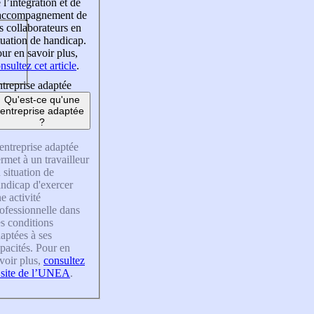
 l’intégration et de
’accompagnement de
s collaborateurs en
tuation de handicap.
ur en savoir plus,
nsultez cet article
.
treprise adaptée
Qu'est-ce qu'une
entreprise adaptée
?
entreprise adaptée
rmet à un travailleur
 situation de
ndicap d'exercer
e activité
ofessionnelle dans
s conditions
aptées à ses
pacités. Pour en
voir plus,
consultez
 site de l’UNEA
.