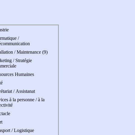
strie
rmatique /
écommunication
allation / Maintenance (9)
eting / Stratégie
merciale
sources Humaines
té
étariat / Assistanat
ices à la personne / à la
ectivité
ctacle
rt
sport / Logistique