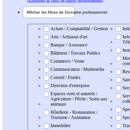
Appliquer
le filtre de durée hebdomadaire
Afficher les filtres de
Domaine pro
fessionnel
Domaine professionel
Achats / Comptabilité / Gestion
Indu
Arts / Artisanat d'art
Info
Tél
Banque / Assurance
Inst
Bâtiment / Travaux Publics
Mark
Commerce / Vente
com
Communication / Multimédia
Res
Conseil / Etudes
San
Direction d'entreprise
Secr
Espaces verts et naturels /
Serv
Agriculture / Pêche / Soins aux
coll
animaux
Spe
Hôtellerie - Restauration /
Tourisme / Animation
Spo
Immobilier
Tran