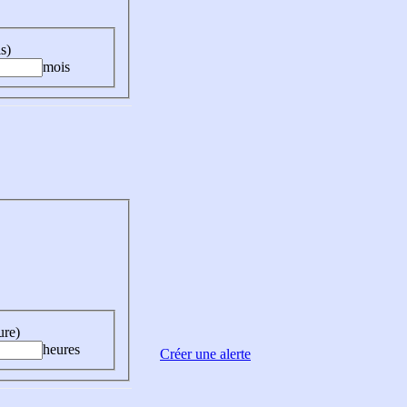
s)
mois
ure)
heures
Créer une alerte