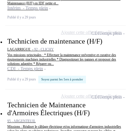
Maintenance (H/F) en IDF petite et...
Intérim - Temps plein
Publié il y a 29 jours
Ajouter cette offre à ma sélection
CDI
Temps plein
Technicien de maintenance (H/F)
LAGARRIGUE -
92 - CLICHY
Vos missions principales : * Effectuer la maintenance préventive et curative des
équipements machines industrielles * Diagnostiquer les pannes et proposer des
solutions adaptées * Réparer ou...
CDI - Temps plein
Publié il y a 29 jours
Soyez parmi les 1ers à postuler
Ajouter cette offre à ma sélection
CDI
Temps plein
Technicien de Maintenance
d'Armoires Électriques (H/F)
95 - ARGENTEUIL
Missions : Réaliser le câblage électrique et/ou informatique d'armoires industrielles
selon les plans et schémas techniques. Installer, connecter et tester les câbles et