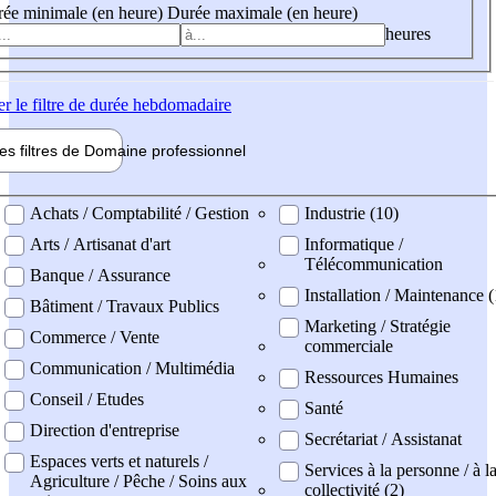
ée minimale (en heure)
Durée maximale (en heure)
heures
er
le filtre de durée hebdomadaire
les filtres de
Domaine pro
fessionnel
ne professionel
Achats / Comptabilité / Gestion
Industrie (10)
Arts / Artisanat d'art
Informatique /
Télécommunication
Banque / Assurance
Installation / Maintenance 
Bâtiment / Travaux Publics
Marketing / Stratégie
Commerce / Vente
commerciale
Communication / Multimédia
Ressources Humaines
Conseil / Etudes
Santé
Direction d'entreprise
Secrétariat / Assistanat
Espaces verts et naturels /
Services à la personne / à l
Agriculture / Pêche / Soins aux
collectivité (2)