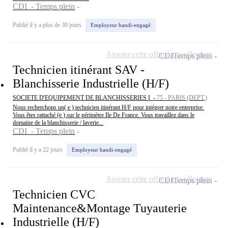
CDI - Temps plein
Publié il y a plus de 30 jours
Employeur handi-engagé
Ajouter cette offre à ma sélection
CDI
Temps plein
Technicien itinérant SAV -
Blanchisserie Industrielle (H/F)
SOCIETE D'EQUIPEMENT DE BLANCHISSERIES I -
75 - PARIS (DEPT.)
Nous recherchons un( e ) technicien itinérant H/F pour intégrer notre entreprise.
Vous êtes rattaché (e ) sur le périmètre Ile De France. Vous travaillez dans le
domaine de la blanchisserie / laverie...
CDI - Temps plein
Publié il y a 22 jours
Employeur handi-engagé
Ajouter cette offre à ma sélection
CDI
Temps plein
Technicien CVC
Maintenance&Montage Tuyauterie
Industrielle (H/F)