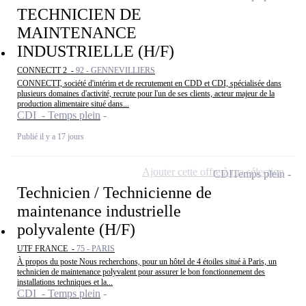
TECHNICIEN DE
MAINTENANCE
INDUSTRIELLE (H/F)
CONNECTT 2 -
92 - GENNEVILLIERS
CONNECTT, société d'intérim et de recrutement en CDD et CDI, spécialisée dans
plusieurs domaines d'activité, recrute pour l'un de ses clients, acteur majeur de la
production alimentaire situé dans...
CDI - Temps plein
Publié il y a 17 jours
Ajouter cette offre à ma sélection
CDI
Temps plein
Technicien / Technicienne de
maintenance industrielle
polyvalente (H/F)
UTF FRANCE -
75 - PARIS
À propos du poste Nous recherchons, pour un hôtel de 4 étoiles situé à Paris, un
technicien de maintenance polyvalent pour assurer le bon fonctionnement des
installations techniques et la...
CDI - Temps plein