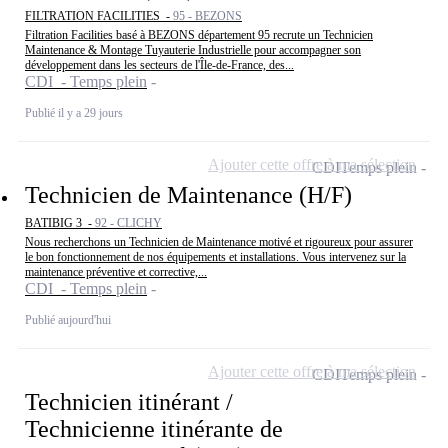
FILTRATION FACILITIES -
95 - BEZONS
Filtration Facilities basé à BEZONS département 95 recrute un Technicien
Maintenance & Montage Tuyauterie Industrielle pour accompagner son
développement dans les secteurs de l'Île-de-France, des...
CDI - Temps plein
Publié il y a 29 jours
Ajouter cette offre à ma sélection
CDI
Temps plein
Technicien de Maintenance (H/F)
BATIBIG 3 -
92 - CLICHY
Nous recherchons un Technicien de Maintenance motivé et rigoureux pour assurer
le bon fonctionnement de nos équipements et installations. Vous intervenez sur la
maintenance préventive et corrective,...
CDI - Temps plein
Publié aujourd'hui
Ajouter cette offre à ma sélection
CDI
Temps plein
Technicien itinérant /
Technicienne itinérante de