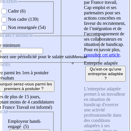
IFICATION
par France travail,
Cap emploi et ses
Cadre (6)
partenaires pour ses
actions concrètes en
Non cadre (139)
faveur du recrutement,
Non renseignée (54)
de l’intégration et de
l’accompagnement de
IRE BRUT MINIMUM
ses collaborateurs en
situation de handicap.
re minimum
Pour en savoir plus,
consultez cet article
.
ssez une périodicité pour le salaire saisi
Entreprise adaptée
NITÉS
Qu'est-ce qu'une
z parmi les 1ers à postuler
entreprise adaptée
résultats
?
urquoi serez-vous parmi les
L'entreprise adaptée
premiers à postuler ?
permet à un travailleur
es de plus de 15 jours,
en situation de
tant moins de 4 candidatures
handicap d'exercer
t France Travail est informé)
une activité
ICAP
professionnelle dans
des conditions
Employeur handi-
adaptées à ses
engagé (5)
capacités. Pour en