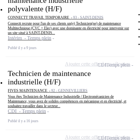
maintenance industrielle
polyvalente (H/F)
CONNECTT TRAVAIL TEMPORAIRE -
93 - SAINT-DENIS
Connectt recrute pour l'un de ses clients un(e) Technicien(ne) de maintenance
Multitechnique (CVC + Elec) avec une dominante en électricité pour intervenir sur
un site situé à SAINT-DENIS...
Intérim - Temps plein
Publié il y a 9 jours
Ajouter cette offre à ma sélection
CDI
Temps plein
Technicien de maintenance
industrielle (H/F)
FIVES MAINTENANCE -
92 - GENNEVILLIERS
Vous êtes Technicien de Maintenance Industrielle / Electromécanicien de
Maintenance, vous avez de solides compétences en mécanique et en électricité, et
souhaitez travailler dans le secteur...
CDI - Temps plein
Publié il y a 16 jours
Ajouter cette offre à ma sélection
CDI
Temps plein