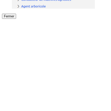
Fermer
Fermer
le détail de l'offre
/
Offre
sur
Offre précéden