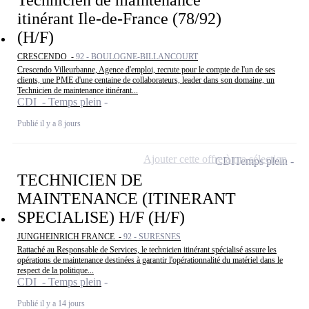
Technicien de maintenance
itinérant Ile-de-France (78/92)
(H/F)
CRESCENDO -
92 - BOULOGNE-BILLANCOURT
Crescendo Villeurbanne, Agence d'emploi, recrute pour le compte de l'un de ses
clients, une PME d'une centaine de collaborateurs, leader dans son domaine, un
Technicien de maintenance itinérant...
CDI - Temps plein
Publié il y a 8 jours
Ajouter cette offre à ma sélection
CDI
Temps plein
TECHNICIEN DE
MAINTENANCE (ITINERANT
SPECIALISE) H/F (H/F)
JUNGHEINRICH FRANCE -
92 - SURESNES
Rattaché au Responsable de Services, le technicien itinérant spécialisé assure les
opérations de maintenance destinées à garantir l'opérationnalité du matériel dans le
respect de la politique...
CDI - Temps plein
Publié il y a 14 jours