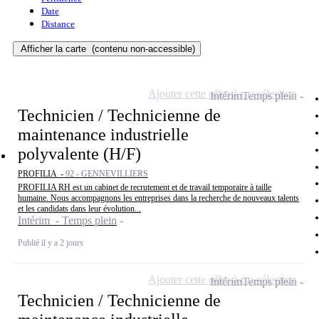
Date
Distance
Afficher la carte
(contenu non-accessible)
Ajouter cette offre à ma sélection
Intérim
Temps plein
Technicien / Technicienne de
maintenance industrielle
polyvalente (H/F)
PROFILIA -
92 - GENNEVILLIERS
PROFILIA RH est un cabinet de recrutement et de travail temporaire à taille
humaine. Nous accompagnons les entreprises dans la recherche de nouveaux talents
et les candidats dans leur évolution...
Intérim - Temps plein
Publié il y a 2 jours
Ajouter cette offre à ma sélection
Intérim
Temps plein
Technicien / Technicienne de