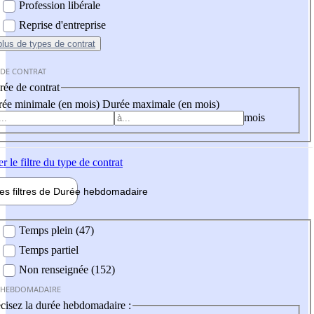
Profession libérale
Reprise d'entreprise
plus
de types de contrat
 DE CONTRAT
ée de contrat
ée minimale (en mois)
Durée maximale (en mois)
mois
er
le filtre du type de contrat
les filtres de
Durée hebdo
madaire
 hebdomadaire
Temps plein (47)
Temps partiel
Non renseignée (152)
 HEBDOMADAIRE
cisez la durée hebdomadaire :