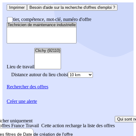
Imprimer
Besoin d'aide sur la recherche d'offres d'emploi ?
Métier, compétence, mot-clé, numéro d'offre
Lieu de travail
Distance autour du lieu choisi
Rechercher
des offres
Créer une alerte
Qui sont n
icher uniquement
 offres France Travail
Cette action recharge la liste des offres
les filtres de
Date de création
de l'offre