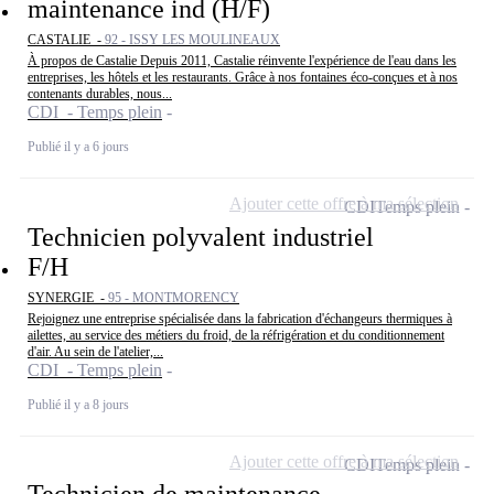
maintenance ind (H/F)
CASTALIE -
92 - ISSY LES MOULINEAUX
À propos de Castalie Depuis 2011, Castalie réinvente l'expérience de l'eau dans les
entreprises, les hôtels et les restaurants. Grâce à nos fontaines éco-conçues et à nos
contenants durables, nous...
CDI - Temps plein
Publié il y a 6 jours
Ajouter cette offre à ma sélection
CDI
Temps plein
Technicien polyvalent industriel
F/H
SYNERGIE -
95 - MONTMORENCY
Rejoignez une entreprise spécialisée dans la fabrication d'échangeurs thermiques à
ailettes, au service des métiers du froid, de la réfrigération et du conditionnement
d'air. Au sein de l'atelier,...
CDI - Temps plein
Publié il y a 8 jours
Ajouter cette offre à ma sélection
CDI
Temps plein