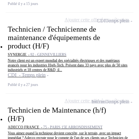
Publié il y a 15 jours
Ajouter cette offre à ma sélection
CDI
Temps plein
Technicien / Technicienne de
maintenance d'équipements de
product (H/F)
SYNERGIE -
92 - GENNEVILLIERS
Notre client est un expert mondial des spécialités électriques et des matériaux
avancés pour les industries High-Tech. Présent dans 33 pays avec plus de 50 sites
industriels et 18 centres de R&D, il...
CDI - Temps plein
Publié il y a 27 jours
Ajouter cette offre à ma sélection
Intérim
Temps plein
Technicien de Maintenance (h/f)
(H/F)
ADECCO FRANCE -
75 - PARIS 15E ARRONDISSEMENT
Vous aimez quand la technique devient concrète, sur le terrain, avec un impact
immédiat ? Adecco recrute pour le compte de l'un de ses clients un-e Technicien de