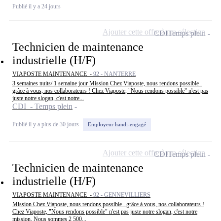
Publié il y a 24 jours
Ajouter cette offre à ma sélection
CDI
Temps plein
Technicien de maintenance
industrielle (H/F)
VIAPOSTE MAINTENANCE -
92 - NANTERRE
3 semaines nuits/ 1 semaine jour Mission Chez Viaposte, nous rendons possible .
grâce à vous, nos collaborateurs ! Chez Viaposte, "Nous rendons possible" n'est pas
juste notre slogan, c'est notre...
CDI - Temps plein
Publié il y a plus de 30 jours
Employeur handi-engagé
Ajouter cette offre à ma sélection
CDI
Temps plein
Technicien de maintenance
industrielle (H/F)
VIAPOSTE MAINTENANCE -
92 - GENNEVILLIERS
Mission Chez Viaposte, nous rendons possible . grâce à vous, nos collaborateurs !
Chez Viaposte, "Nous rendons possible" n'est pas juste notre slogan, c'est notre
mission. Nous sommes 2 500...