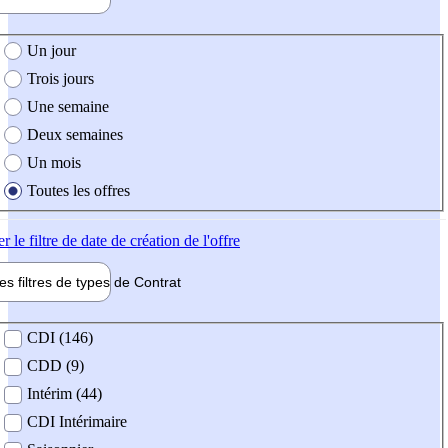
e création de l'offre
Un jour
Trois jours
Une semaine
Deux semaines
Un mois
Toutes les offres
er
le filtre de date de création de l'offre
les filtres de types de
Contrat
de contrat
CDI (146)
CDD (9)
Intérim (44)
CDI Intérimaire