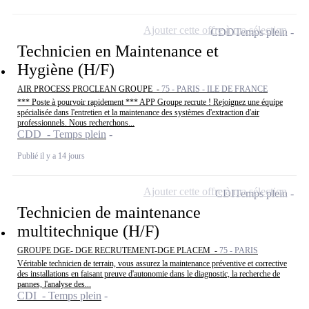
Ajouter cette offre à ma sélection
CDD
Temps plein
Technicien en Maintenance et
Hygiène (H/F)
AIR PROCESS PROCLEAN GROUPE -
75 - PARIS - ILE DE FRANCE
*** Poste à pourvoir rapidement *** APP Groupe recrute ! Rejoignez une équipe
spécialisée dans l'entretien et la maintenance des systèmes d'extraction d'air
professionnels. Nous recherchons...
CDD - Temps plein
Publié il y a 14 jours
Ajouter cette offre à ma sélection
CDI
Temps plein
Technicien de maintenance
multitechnique (H/F)
GROUPE DGE- DGE RECRUTEMENT-DGE PLACEM -
75 - PARIS
Véritable technicien de terrain, vous assurez la maintenance préventive et corrective
des installations en faisant preuve d'autonomie dans le diagnostic, la recherche de
pannes, l'analyse des...
CDI - Temps plein