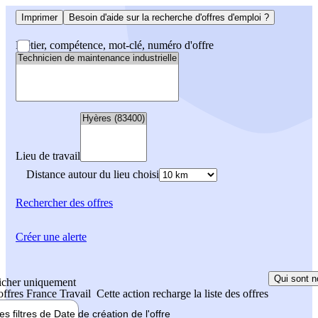
Imprimer
Besoin d'aide sur la recherche d'offres d'emploi ?
Métier, compétence, mot-clé, numéro d'offre
Lieu de travail
Distance autour du lieu choisi
Rechercher
des offres
Créer une alerte
Qui sont n
icher uniquement
 offres France Travail
Cette action recharge la liste des offres
les filtres de
Date de création
de l'offre