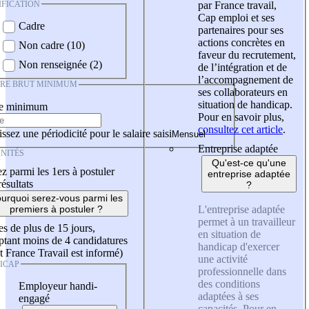
IFICATION
par France travail,
Cap emploi et ses
Cadre
partenaires pour ses
actions concrètes en
Non cadre (10)
faveur du recrutement,
Non renseignée (2)
de l’intégration et de
l’accompagnement de
IRE BRUT MINIMUM
ses collaborateurs en
situation de handicap.
re minimum
Pour en savoir plus,
consultez cet article
.
ssez une périodicité pour le salaire saisi
Entreprise adaptée
NITÉS
Qu'est-ce qu'une
z parmi les 1ers à postuler
entreprise adaptée
résultats
?
urquoi serez-vous parmi les
L'entreprise adaptée
premiers à postuler ?
permet à un travailleur
es de plus de 15 jours,
en situation de
tant moins de 4 candidatures
handicap d'exercer
t France Travail est informé)
une activité
ICAP
professionnelle dans
des conditions
Employeur handi-
adaptées à ses
engagé
capacités. Pour en