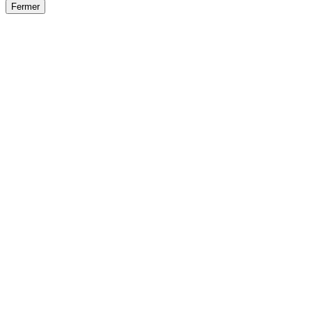
Fermer
Fermer
le détail de l'offre
/
Offre
sur
Offre précéden