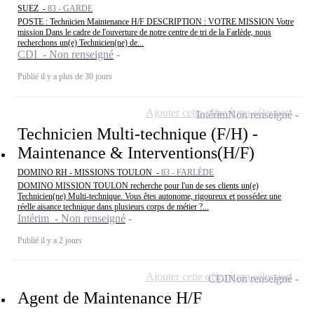
SUEZ -
83 - GARDE
POSTE : Technicien Maintenance H/F DESCRIPTION : VOTRE MISSION Votre
mission Dans le cadre de l'ouverture de notre centre de tri de la Farlède, nous
recherchons un(e) Technicien(ne) de...
CDI - Non renseigné
Publié il y a plus de 30 jours
Ajouter cette offre à ma sélection
Intérim
Non renseigné
Technicien Multi-technique (F/H) -
Maintenance & Interventions(H/F)
DOMINO RH - MISSIONS TOULON -
83 - FARLÈDE
DOMINO MISSION TOULON recherche pour l'un de ses clients un(e)
Technicien(ne) Multi-technique. Vous êtes autonome, rigoureux et possédez une
réelle aisance technique dans plusieurs corps de métier ?...
Intérim - Non renseigné
Publié il y a 2 jours
Ajouter cette offre à ma sélection
CDI
Non renseigné
Agent de Maintenance H/F