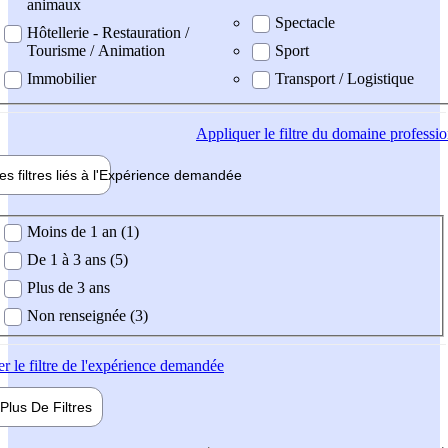
animaux
Spectacle
Hôtellerie - Restauration /
Tourisme / Animation
Sport
Immobilier
Transport / Logistique
Appliquer
le filtre du domaine professi
es filtres liés à l'
Expérience
demandée
ience demandée
Moins de 1 an (1)
De 1 à 3 ans (5)
Plus de 3 ans
Non renseignée (3)
er
le filtre de l'expérience demandée
Plus De
Filtres