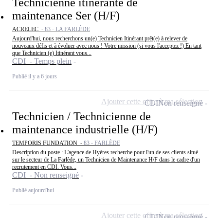
Technicienne itinérante de
maintenance Ser (H/F)
ACRELEC -
83 - LA FARLÈDE
Aujourd'hui, nous recherchons un(e) Technicien Itinérant prêt(e) à relever de
nouveaux défis et à évoluer avec nous ! Votre mission (si vous l'acceptez !) En tant
que Technicien (e) Itinérant vous...
CDI - Temps plein
Publié il y a 6 jours
Ajouter cette offre à ma sélection
CDI
Non renseigné
Technicien / Technicienne de
maintenance industrielle (H/F)
TEMPORIS FUNDATION -
83 - FARLÈDE
Description du poste : L'agence de Hyères recherche pour l'un de ses clients situé
sur le secteur de La Farlède, un Technicien de Maintenance H/F dans le cadre d'un
recrutement en CDI. Vous...
CDI - Non renseigné
Publié aujourd'hui
Ajouter cette offre à ma sélection
CDI
Non renseigné