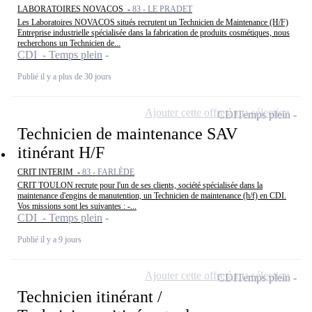
LABORATOIRES NOVACOS -
83 - LE PRADET
Les Laboratoires NOVACOS situés recrutent un Technicien de Maintenance (H/F)
Entreprise industrielle spécialisée dans la fabrication de produits cosmétiques, nous
recherchons un Technicien de...
CDI - Temps plein
Publié il y a plus de 30 jours
Ajouter cette offre à ma sélection
CDI
Temps plein
Technicien de maintenance SAV
itinérant H/F
CRIT INTERIM -
83 - FARLÈDE
CRIT TOULON recrute pour l'un de ses clients, société spécialisée dans la
maintenance d'engins de manutention, un Technicien de maintenance (h/f) en CDI.
Vos missions sont les suivantes : -...
CDI - Temps plein
Publié il y a 9 jours
Ajouter cette offre à ma sélection
CDI
Temps plein
Technicien itinérant /