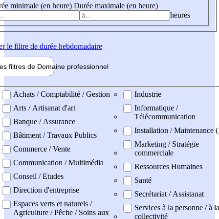
ée minimale (en heure)
Durée maximale (en heure)
heures
er
le filtre de durée hebdomadaire
les filtres de
Domaine pro
fessionnel
ne professionel
Achats / Comptabilité / Gestion
Industrie
Arts / Artisanat d'art
Informatique /
Télécommunication
Banque / Assurance
Installation / Maintenance 
Bâtiment / Travaux Publics
Marketing / Stratégie
Commerce / Vente
commerciale
Communication / Multimédia
Ressources Humaines
Conseil / Etudes
Santé
Direction d'entreprise
Secrétariat / Assistanat
Espaces verts et naturels /
Services à la personne / à l
Agriculture / Pêche / Soins aux
collectivité