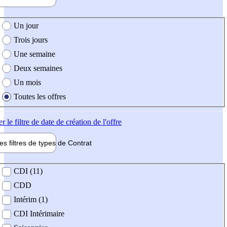
e création de l'offre
Un jour
Trois jours
Une semaine
Deux semaines
Un mois
Toutes les offres
er
le filtre de date de création de l'offre
les filtres de types de
Contrat
de contrat
CDI (11)
CDD
Intérim (1)
CDI Intérimaire