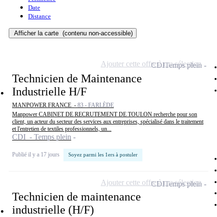
Date
Distance
Afficher la carte
(contenu non-accessible)
Ajouter cette offre à ma sélection
CDI
Temps plein
Technicien de Maintenance
Industrielle H/F
MANPOWER FRANCE -
83 - FARLÈDE
Manpower CABINET DE RECRUTEMENT DE TOULON recherche pour son
client, un acteur du secteur des services aux entreprises, spécialisé dans le traitement
et l'entretien de textiles professionnels, un...
CDI - Temps plein
Publié il y a 17 jours
Soyez parmi les 1ers à postuler
Ajouter cette offre à ma sélection
CDI
Temps plein
Technicien de maintenance
industrielle (H/F)