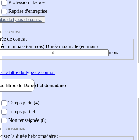
Profession libérale
Reprise d'entreprise
plus
de types de contrat
 DE CONTRAT
ée de contrat
ée minimale (en mois)
Durée maximale (en mois)
mois
er
le filtre du type de contrat
les filtres de
Durée hebdo
madaire
 hebdomadaire
Temps plein (4)
Temps partiel
Non renseignée (8)
 HEBDOMADAIRE
cisez la durée hebdomadaire :