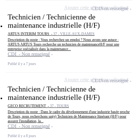
Ajouter cette offre à ma sélection
CDI
Non renseigné
Technicien / Technicienne de
maintenance industrielle (H/F)
ARTUS INTERIM TOURS -
37 - VILLE-AUX-DAMES
Description du poste : Vous recherchez un emploi ? Nous avons une astuce :
ARTUS ARTUS Tours recherche un technicien de maintenanceH/F pour une
entreprise spécialisée dans la maintenance...
CDI - Non renseigné
Publié il y a 7 jours
Ajouter cette offre à ma sélection
CDI
Non renseigné
Technicien / Technicienne de
maintenance industrielle (H/F)
GECO RECRUTEMENT -
37 - TOURS
Description du poste : Dans le cadre du développement d'une industrie basée proche
de Tours, nous recherchons un(e) Technicien de Maintenance Itinérant (H/F) pour
assurer l'installation, la...
CDI - Non renseigné
Publié il y a 8 jours