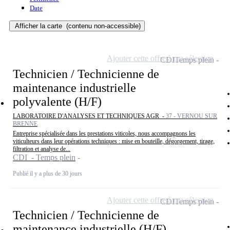
Date
Afficher la carte
(contenu non-accessible)
Ajouter cette offre à ma sélection
CDI
Temps plein
Technicien / Technicienne de
maintenance industrielle
polyvalente (H/F)
LABORATOIRE D'ANALYSES ET TECHNIQUES AGR -
37 - VERNOU SUR
BRENNE
Entreprise spécialisée dans les prestations viticoles, nous accompagnons les
viticulteurs dans leur opérations techniques : mise en bouteille, dégorgement, tirage,
filtration et analyse de...
CDI - Temps plein
Publié il y a plus de 30 jours
Ajouter cette offre à ma sélection
CDI
Temps plein
Technicien / Technicienne de
maintenance industrielle (H/F)