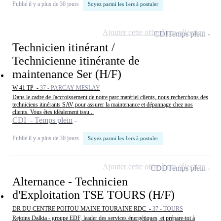
Publié il y a plus de 30 jours
Soyez parmi les 1ers à postuler
Ajouter cette offre à ma sélection
CDI
Temps plein
Technicien itinérant /
Technicienne itinérante de
maintenance Ser (H/F)
W 41 TP -
37 - PARCAY MESLAY
Dans le cadre de l'accroissement de notre parc matériel clients, nous recherchons des
techniciens itinérants SAV pour assurer la maintenance et dépannage chez nos
clients. Vous êtes idéalement issu...
CDI - Temps plein
Publié il y a plus de 30 jours
Soyez parmi les 1ers à postuler
Ajouter cette offre à ma sélection
CDD
Temps plein
Alternance - Technicien
d'Exploitation TSE TOURS (H/F)
DR DU CENTRE POITOU MAINE TOURAINE RDC -
37 - TOURS
Rejoins Dalkia - groupe EDF, leader des services énergétiques, et prépare-toi à