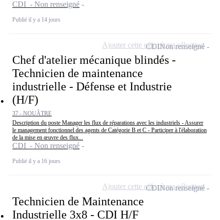
CDI - Non renseigné
Publié il y a 14 jours
Ajouter cette offre à ma sélection
CDI
Non renseigné
Chef d'atelier mécanique blindés -
Technicien de maintenance
industrielle - Défense et Industrie
(H/F)
37 - NOUÂTRE
Description du poste Manager les flux de réparations avec les industriels - Assurer
le management fonctionnel des agents de Catégorie B et C - Participer à l'élaboration
de la mise en œuvre des flux...
CDI - Non renseigné
Publié il y a 16 jours
Ajouter cette offre à ma sélection
CDI
Non renseigné
Technicien de Maintenance
Industrielle 3x8 - CDI H/F