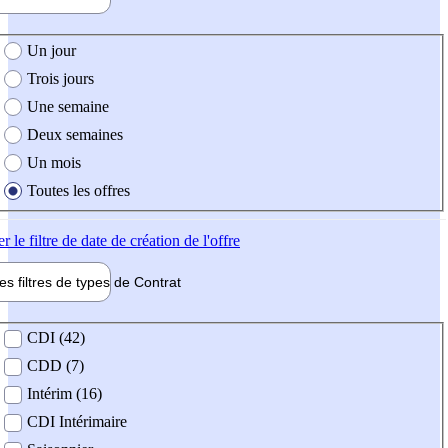
e création de l'offre
Un jour
Trois jours
Une semaine
Deux semaines
Un mois
Toutes les offres
er
le filtre de date de création de l'offre
les filtres de types de
Contrat
de contrat
CDI (42)
CDD (7)
Intérim (16)
CDI Intérimaire