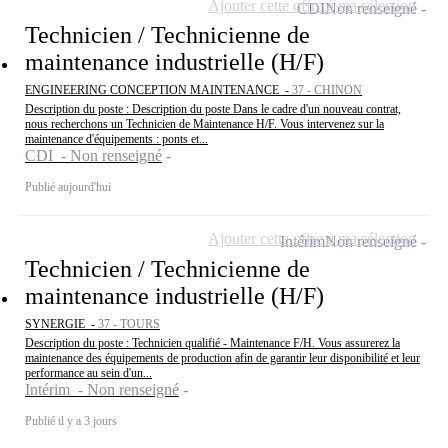
Ajouter cette offre à ma sélection
CDI
Non renseigné
Technicien / Technicienne de
maintenance industrielle (H/F)
ENGINEERING CONCEPTION MAINTENANCE -
37 - CHINON
Description du poste : Description du poste Dans le cadre d'un nouveau contrat,
nous recherchons un Technicien de Maintenance H/F. Vous intervenez sur la
maintenance d'équipements : ponts et...
CDI - Non renseigné
Publié aujourd'hui
Ajouter cette offre à ma sélection
Intérim
Non renseigné
Technicien / Technicienne de
maintenance industrielle (H/F)
SYNERGIE -
37 - TOURS
Description du poste : Technicien qualifié - Maintenance F/H. Vous assurerez la
maintenance des équipements de production afin de garantir leur disponibilité et leur
performance au sein d'un...
Intérim - Non renseigné
Publié il y a 3 jours