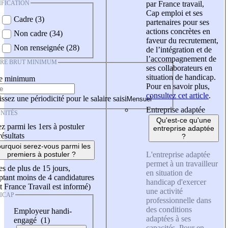
IFICATION
par France travail,
Cap emploi et ses
Cadre (3)
partenaires pour ses
actions concrètes en
Non cadre (34)
faveur du recrutement,
Non renseignée (28)
de l’intégration et de
l’accompagnement de
IRE BRUT MINIMUM
ses collaborateurs en
situation de handicap.
re minimum
Pour en savoir plus,
consultez cet article
.
ssez une périodicité pour le salaire saisi
Entreprise adaptée
NITÉS
Qu'est-ce qu'une
z parmi les 1ers à postuler
entreprise adaptée
résultats
?
urquoi serez-vous parmi les
L'entreprise adaptée
premiers à postuler ?
permet à un travailleur
es de plus de 15 jours,
en situation de
tant moins de 4 candidatures
handicap d'exercer
t France Travail est informé)
une activité
ICAP
professionnelle dans
des conditions
Employeur handi-
adaptées à ses
engagé (1)
capacités. Pour en