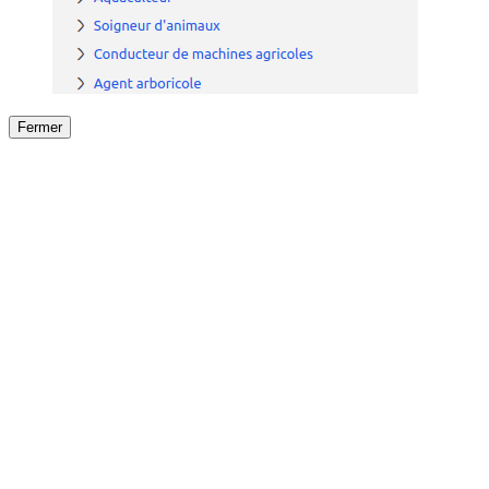
Fermer
Fermer
le détail de l'offre
/
Offre
sur
Offre précéden