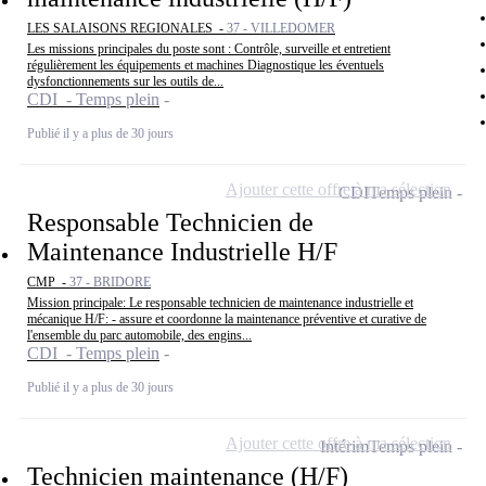
LES SALAISONS REGIONALES -
37 - VILLEDOMER
Les missions principales du poste sont : Contrôle, surveille et entretient
régulièrement les équipements et machines Diagnostique les éventuels
dysfonctionnements sur les outils de...
CDI - Temps plein
Publié il y a plus de 30 jours
Ajouter cette offre à ma sélection
CDI
Temps plein
Responsable Technicien de
Maintenance Industrielle H/F
CMP -
37 - BRIDORE
Mission principale: Le responsable technicien de maintenance industrielle et
mécanique H/F: - assure et coordonne la maintenance préventive et curative de
l'ensemble du parc automobile, des engins...
CDI - Temps plein
Publié il y a plus de 30 jours
Ajouter cette offre à ma sélection
Intérim
Temps plein
Technicien maintenance (H/F)