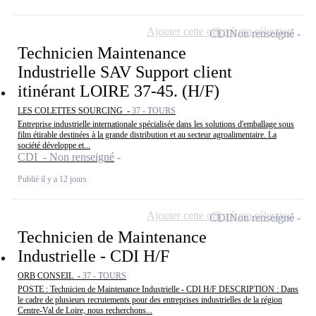
Ajouter cette offre à ma sélection
CDI
Non renseigné
Technicien Maintenance
Industrielle SAV Support client
itinérant LOIRE 37-45. (H/F)
LES COLETTES SOURCING -
37 - TOURS
Entreprise industrielle internationale spécialisée dans les solutions d'emballage sous
film étirable destinées à la grande distribution et au secteur agroalimentaire. La
société développe et...
CDI - Non renseigné
Publié il y a 12 jours
Ajouter cette offre à ma sélection
CDI
Non renseigné
Technicien de Maintenance
Industrielle - CDI H/F
ORB CONSEIL -
37 - TOURS
POSTE : Technicien de Maintenance Industrielle - CDI H/F DESCRIPTION : Dans
le cadre de plusieurs recrutements pour des entreprises industrielles de la région
Centre-Val de Loire, nous recherchons...