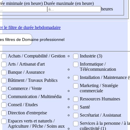
ée minimale (en heure)
Durée maximale (en heure)
heures
er
le filtre de durée hebdomadaire
les filtres de
Domaine pro
fessionnel
ne professionel
Achats / Comptabilité / Gestion
Industrie (3)
Arts / Artisanat d'art
Informatique /
Télécommunication
Banque / Assurance
Installation / Maintenance 
Bâtiment / Travaux Publics
Marketing / Stratégie
Commerce / Vente
commerciale
Communication / Multimédia
Ressources Humaines
Conseil / Etudes
Santé
Direction d'entreprise
Secrétariat / Assistanat
Espaces verts et naturels /
Services à la personne / à l
Agriculture / Pêche / Soins aux
collectivité (1)