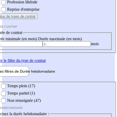
Profession libérale
Reprise d'entreprise
plus
de types de contrat
 DE CONTRAT
ée de contrat
ée minimale (en mois)
Durée maximale (en mois)
mois
er
le filtre du type de contrat
les filtres de
Durée hebdo
madaire
 hebdomadaire
Temps plein (17)
Temps partiel (1)
Non renseignée (47)
 HEBDOMADAIRE
cisez la durée hebdomadaire :