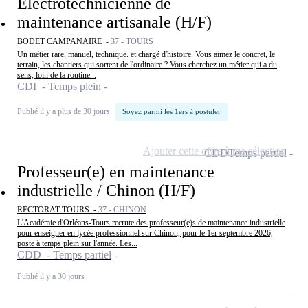
Electrotechnicienne de
maintenance artisanale (H/F)
BODET CAMPANAIRE -
37 - TOURS
Un métier rare, manuel, technique. et chargé d'histoire. Vous aimez le concret, le
terrain, les chantiers qui sortent de l'ordinaire ? Vous cherchez un métier qui a du
sens, loin de la routine...
CDI - Temps plein
Publié il y a plus de 30 jours
Soyez parmi les 1ers à postuler
Ajouter cette offre à ma sélection
CDD
Temps partiel
Professeur(e) en maintenance
industrielle / Chinon (H/F)
RECTORAT TOURS -
37 - CHINON
L'Académie d'Orléans-Tours recrute des professeur(e)s de maintenance industrielle
pour enseigner en lycée professionnel sur Chinon, pour le 1er septembre 2026,
poste à temps plein sur l'année. Les...
CDD - Temps partiel
Publié il y a 30 jours