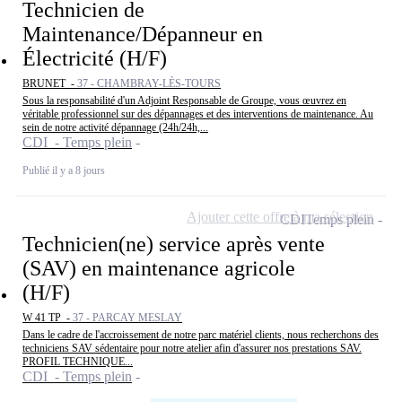
Technicien de
Maintenance/Dépanneur en
Électricité (H/F)
BRUNET -
37 - CHAMBRAY-LÈS-TOURS
Sous la responsabilité d'un Adjoint Responsable de Groupe, vous œuvrez en
véritable professionnel sur des dépannages et des interventions de maintenance. Au
sein de notre activité dépannage (24h/24h,...
CDI - Temps plein
Publié il y a 8 jours
Ajouter cette offre à ma sélection
CDI
Temps plein
Technicien(ne) service après vente
(SAV) en maintenance agricole
(H/F)
W 41 TP -
37 - PARCAY MESLAY
Dans le cadre de l'accroissement de notre parc matériel clients, nous recherchons des
techniciens SAV sédentaire pour notre atelier afin d'assurer nos prestations SAV.
PROFIL TECHNIQUE...
CDI - Temps plein