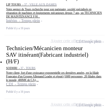
LIP TOURS -
37 - VILLE-AUX-DAMES
Votre agence de Tours recherche pour son partenaire, société spécialisée en
réparation de machines et équipements mécaniques depuis 7 ans, un TECHNICIEN
DE MAINTENANCE F/H...
Intérim - Temps plein
Publié il y a 16 jours
Ajouter cette offre à ma sélection
CDI
Temps plein
Technicien/Mécanicien monteur
SAV itinérant(Fabricant industriel)
(H/F)
SODHRI -
37 - TOURS
Notre client, fort d'une croissance exponentielle ces dernières années, est la filiale
Française d'un Groupe Allemand Leader et réputé (1600 personnes, 20 filiales dans
le monde, 400M€ de CA),...
CDI - Temps plein
Publié il y a 16 jours
Ajouter cette offre à ma sélection
CDI
Temps plein