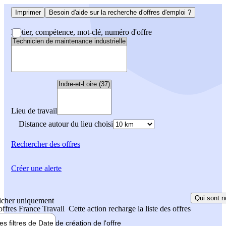
Imprimer
Besoin d'aide sur la recherche d'offres d'emploi ?
Métier, compétence, mot-clé, numéro d'offre
Lieu de travail
Distance autour du lieu choisi
Rechercher
des offres
Créer une alerte
Qui sont n
icher uniquement
 offres France Travail
Cette action recharge la liste des offres
les filtres de
Date de création
de l'offre