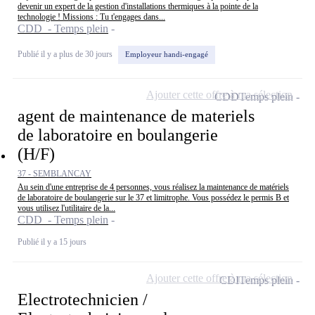
devenir un expert de la gestion d'installations thermiques à la pointe de la
technologie ! Missions : Tu t'engages dans...
CDD - Temps plein
Publié il y a plus de 30 jours
Employeur handi-engagé
Ajouter cette offre à ma sélection
CDD
Temps plein
agent de maintenance de materiels
de laboratoire en boulangerie
(H/F)
37 - SEMBLANCAY
Au sein d'une entreprise de 4 personnes, vous réalisez la maintenance de matériels
de laboratoire de boulangerie sur le 37 et limitrophe. Vous possédez le permis B et
vous utilisez l'utilitaire de la...
CDD - Temps plein
Publié il y a 15 jours
Ajouter cette offre à ma sélection
CDI
Temps plein
Electrotechnicien /