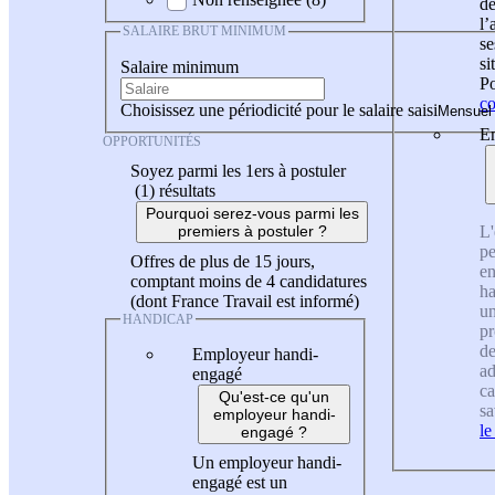
de
l
SALAIRE BRUT MINIMUM
se
si
Salaire minimum
Po
co
Choisissez une périodicité pour le salaire saisi
En
OPPORTUNITÉS
Soyez parmi les 1ers à postuler
(1)
résultats
Pourquoi serez-vous parmi les
L'
premiers à postuler ?
pe
Offres de plus de 15 jours,
en
comptant moins de 4 candidatures
ha
(dont France Travail est informé)
un
HANDICAP
pr
de
Employeur handi-
ad
engagé
ca
Qu'est-ce qu'un
sa
employeur handi-
le
engagé ?
Un employeur handi-
engagé est un