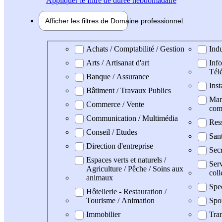
Appliquer
le filtre de durée hebdomadaire
Afficher les filtres de
Domaine pro
fessionnel
Domaine professionel
Achats / Comptabilité / Gestion
Indu
Arts / Artisanat d'art
Info
Tél
Banque / Assurance
Inst
Bâtiment / Travaux Publics
Mark
Commerce / Vente
com
Communication / Multimédia
Res
Conseil / Etudes
San
Direction d'entreprise
Secr
Espaces verts et naturels /
Serv
Agriculture / Pêche / Soins aux
coll
animaux
Spe
Hôtellerie - Restauration /
Tourisme / Animation
Spo
Immobilier
Tran