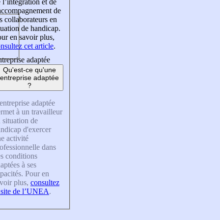
 l’intégration et de
’accompagnement de
s collaborateurs en
tuation de handicap.
ur en savoir plus,
nsultez cet article
.
treprise adaptée
Qu'est-ce qu'une
entreprise adaptée
?
entreprise adaptée
rmet à un travailleur
 situation de
ndicap d'exercer
e activité
ofessionnelle dans
s conditions
aptées à ses
pacités. Pour en
voir plus,
consultez
 site de l’UNEA
.