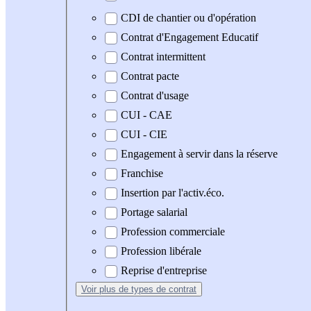
CDI de chantier ou d'opération
Contrat d'Engagement Educatif
Contrat intermittent
Contrat pacte
Contrat d'usage
CUI - CAE
CUI - CIE
Engagement à servir dans la réserve
Franchise
Insertion par l'activ.éco.
Portage salarial
Profession commerciale
Profession libérale
Reprise d'entreprise
Voir plus
de types de contrat