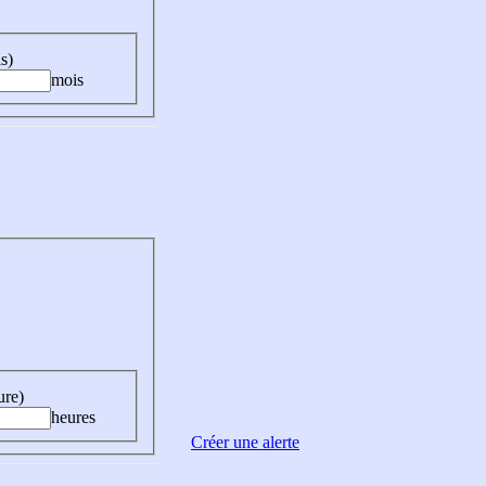
s)
mois
ure)
heures
Créer une alerte