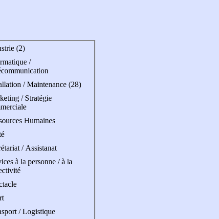
strie (2)
rmatique /
écommunication
allation / Maintenance (28)
eting / Stratégie
merciale
sources Humaines
té
étariat / Assistanat
ices à la personne / à la
ectivité
ctacle
rt
sport / Logistique