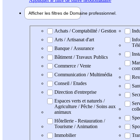
Appliquer
le filtre de durée hebdomadaire
Afficher les filtres de
Domaine pro
fessionnel
Domaine professionel
Achats / Comptabilité / Gestion
Indu
Arts / Artisanat d'art
Info
Tél
Banque / Assurance
Inst
Bâtiment / Travaux Publics
Mark
Commerce / Vente
com
Communication / Multimédia
Res
Conseil / Etudes
San
Direction d'entreprise
Secr
Espaces verts et naturels /
Serv
Agriculture / Pêche / Soins aux
coll
animaux
Spe
Hôtellerie - Restauration /
Tourisme / Animation
Spo
Immobilier
Tran