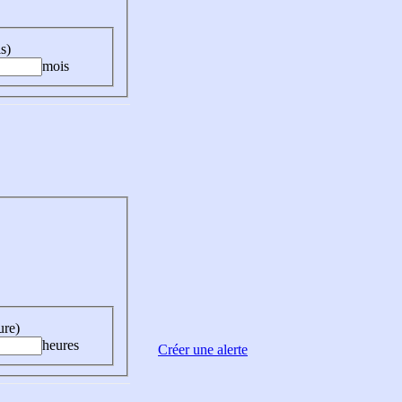
s)
mois
ure)
heures
Créer une alerte