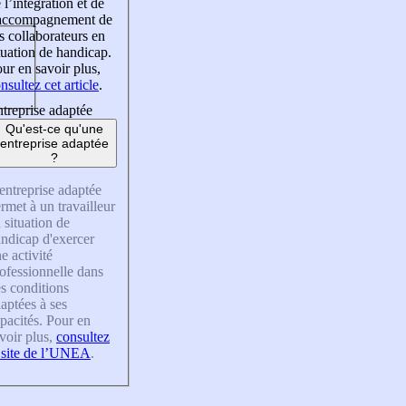
 l’intégration et de
’accompagnement de
s collaborateurs en
tuation de handicap.
ur en savoir plus,
nsultez cet article
.
treprise adaptée
Qu'est-ce qu'une
entreprise adaptée
?
entreprise adaptée
rmet à un travailleur
 situation de
ndicap d'exercer
e activité
ofessionnelle dans
s conditions
aptées à ses
pacités. Pour en
voir plus,
consultez
 site de l’UNEA
.