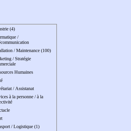
strie (4)
rmatique /
écommunication
allation / Maintenance (100)
eting / Stratégie
merciale
sources Humaines
té
étariat / Assistanat
ices à la personne / à la
ectivité
ctacle
rt
sport / Logistique (1)