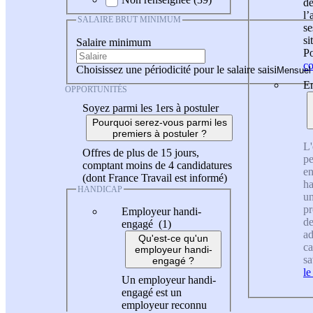
de
l
SALAIRE BRUT MINIMUM
se
si
Salaire minimum
Po
co
Choisissez une périodicité pour le salaire saisi
En
OPPORTUNITÉS
Soyez parmi les 1ers à postuler
Pourquoi serez-vous parmi les
premiers à postuler ?
L'
Offres de plus de 15 jours,
pe
comptant moins de 4 candidatures
en
(dont France Travail est informé)
ha
HANDICAP
un
pr
Employeur handi-
de
engagé (1)
ad
Qu'est-ce qu'un
ca
employeur handi-
sa
engagé ?
le
Un employeur handi-
engagé est un
employeur reconnu