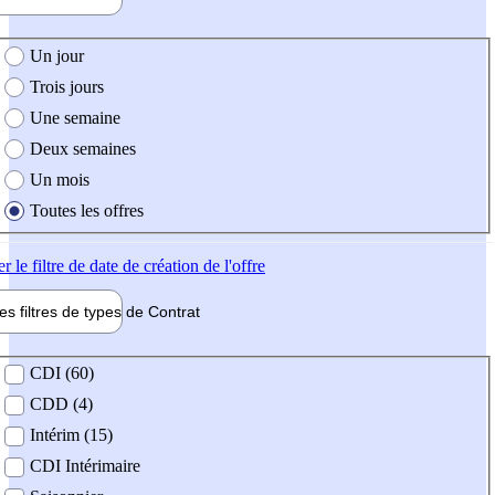
e création de l'offre
Un jour
Trois jours
Une semaine
Deux semaines
Un mois
Toutes les offres
er
le filtre de date de création de l'offre
les filtres de types de
Contrat
de contrat
CDI (60)
CDD (4)
Intérim (15)
CDI Intérimaire