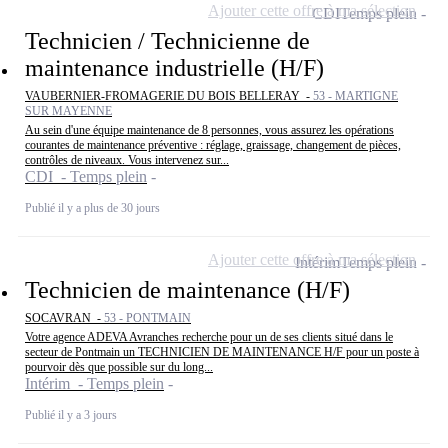
Ajouter cette offre à ma sélection
CDI
Temps plein
Technicien / Technicienne de
maintenance industrielle (H/F)
VAUBERNIER-FROMAGERIE DU BOIS BELLERAY -
53 - MARTIGNE
SUR MAYENNE
Au sein d'une équipe maintenance de 8 personnes, vous assurez les opérations
courantes de maintenance préventive : réglage, graissage, changement de pièces,
contrôles de niveaux. Vous intervenez sur...
CDI - Temps plein
Publié il y a plus de 30 jours
Ajouter cette offre à ma sélection
Intérim
Temps plein
Technicien de maintenance (H/F)
SOCAVRAN -
53 - PONTMAIN
Votre agence ADEVA Avranches recherche pour un de ses clients situé dans le
secteur de Pontmain un TECHNICIEN DE MAINTENANCE H/F pour un poste à
pourvoir dès que possible sur du long...
Intérim - Temps plein
Publié il y a 3 jours