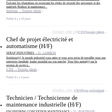
Exécuter les réparations en respectant les règles de sécurité des personnes et des
matériels Réaliser la maintenance...
Intérim - Temps plein
Publié il y a 10 jours
Ajouter cette offre à ma sélection
CDI
Temps plein
Chef de projet électricité et
automatisme (H/F)
SERAP INDUSTRIES -
53 - GORRON
Ingénieur(e), le monde industriel vous attire et vous avez envie de travailler pour une
entreprise familiale, leader mondial sur son marché, Vous êtes animé(e) par la
gestion de projet à...
CDI - Temps plein
Publié il y a 4 jours
Ajouter cette offre à ma sélection
CDI
Non renseigné
Technicien / Technicienne de
maintenance industrielle (H/F)
ENGINEERING CONCEPTION MAINTENANCE -
53 - PONTMAIN