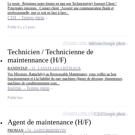
Le poste : Rejoignez notre équipe en tant que Technicien(ne) Support Client !
Principales missions : Contact client : Assurer une communication fluide et
professionnelle, que ce soit en face à face...
CDI - Temps plein
Publié il y a 2 jours
Ajouter cette offre à ma sélection
Intérim
Temps plein
Technicien / Technicienne de
maintennance (H/F)
RANDSTAD -
53 - LASSAY-LES-CHÂTEAUX
Vos Missions: Rattaché(e) au Responsable Maintenance, vous veillez au bon
fonctionnement et à la fiabilité du parc machines (lignes de découpe, étiqueteuses,
machines de conditionnement sous...
Intérim - Temps plein
Publié hier
Ajouter cette offre à ma sélection
CDI
Temps plein
Agent de maintenance (H/F)
PROMAN -
53 - SAINT-BERTHEVIN