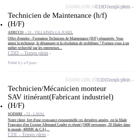
Ajouter cette offre à ma sélection
CDD
Temps plein
Technicien de Maintenance (h/f)
(H/F)
ADECCO -
53 - VILLAINES-LA-JUHEL
Offre d'emploi - Formation Technicien de Maintenance (H/F) rémunérée. Vous
aimez la technique, le dépannage et la résolution de problèmes ? Formez-vous à un
métier recherché par les entreprises...
CDD - Temps plein
Publié il y a 9 jours
Ajouter cette offre à ma sélection
CDI
Temps plein
Technicien/Mécanicien monteur
SAV itinérant(Fabricant industriel)
(H/F)
SODHRI -
53 - LAVAL
Notre client, fort d'une croissance exponentielle ces dernières années, est la filiale
Française d'un Groupe Allemand Leader et réputé (1600 personnes, 20 filiales dans
le monde, 400M€ de CA),...
CDI - Temps plein