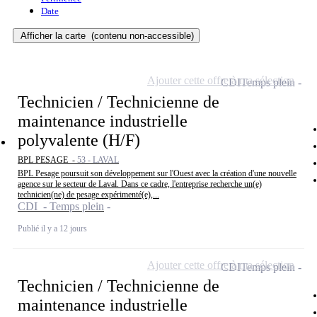
Date
Afficher la carte
(contenu non-accessible)
Ajouter cette offre à ma sélection
CDI
Temps plein
Technicien / Technicienne de
maintenance industrielle
polyvalente (H/F)
BPL PESAGE -
53 - LAVAL
BPL Pesage poursuit son développement sur l'Ouest avec la création d'une nouvelle
agence sur le secteur de Laval. Dans ce cadre, l'entreprise recherche un(e)
technicien(ne) de pesage expérimenté(e),...
CDI - Temps plein
Publié il y a 12 jours
Ajouter cette offre à ma sélection
CDI
Temps plein
Technicien / Technicienne de
maintenance industrielle