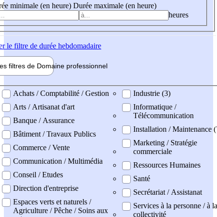
ée minimale (en heure)
Durée maximale (en heure)
heures
er
le filtre de durée hebdomadaire
les filtres de
Domaine pro
fessionnel
ne professionel
Achats / Comptabilité / Gestion
Industrie (3)
Arts / Artisanat d'art
Informatique /
Télécommunication
Banque / Assurance
Installation / Maintenance 
Bâtiment / Travaux Publics
Marketing / Stratégie
Commerce / Vente
commerciale
Communication / Multimédia
Ressources Humaines
Conseil / Etudes
Santé
Direction d'entreprise
Secrétariat / Assistanat
Espaces verts et naturels /
Services à la personne / à l
Agriculture / Pêche / Soins aux
collectivité