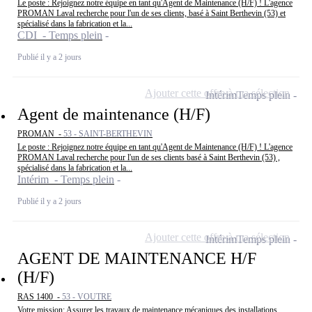
Le poste : Rejoignez notre équipe en tant qu'Agent de Maintenance (H/F) ! L'agence
PROMAN Laval recherche pour l'un de ses clients, basé à Saint Berthevin (53) et
spécialisé dans la fabrication et la...
CDI - Temps plein
Publié il y a 2 jours
Ajouter cette offre à ma sélection
Intérim
Temps plein
Agent de maintenance (H/F)
PROMAN -
53 - SAINT-BERTHEVIN
Le poste : Rejoignez notre équipe en tant qu'Agent de Maintenance (H/F) ! L'agence
PROMAN Laval recherche pour l'un de ses clients basé à Saint Berthevin (53) ,
spécialisé dans la fabrication et la...
Intérim - Temps plein
Publié il y a 2 jours
Ajouter cette offre à ma sélection
Intérim
Temps plein
AGENT DE MAINTENANCE H/F
(H/F)
RAS 1400 -
53 - VOUTRE
Votre mission: Assurer les travaux de maintenance mécaniques des installations