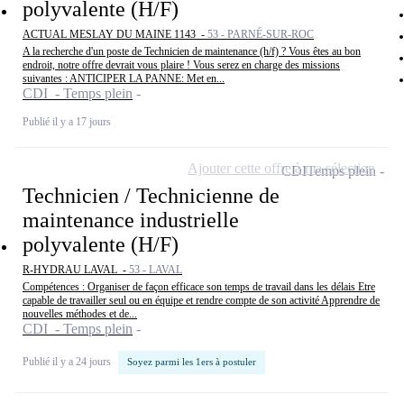
polyvalente (H/F)
ACTUAL MESLAY DU MAINE 1143 -
53 - PARNÉ-SUR-ROC
A la recherche d'un poste de Technicien de maintenance (h/f) ? Vous êtes au bon
endroit, notre offre devrait vous plaire ! Vous serez en charge des missions
suivantes : ANTICIPER LA PANNE: Met en...
CDI - Temps plein
Publié il y a 17 jours
Ajouter cette offre à ma sélection
CDI
Temps plein
Technicien / Technicienne de
maintenance industrielle
polyvalente (H/F)
R-HYDRAU LAVAL -
53 - LAVAL
Compétences : Organiser de façon efficace son temps de travail dans les délais Etre
capable de travailler seul ou en équipe et rendre compte de son activité Apprendre de
nouvelles méthodes et de...
CDI - Temps plein
Publié il y a 24 jours
Soyez parmi les 1ers à postuler