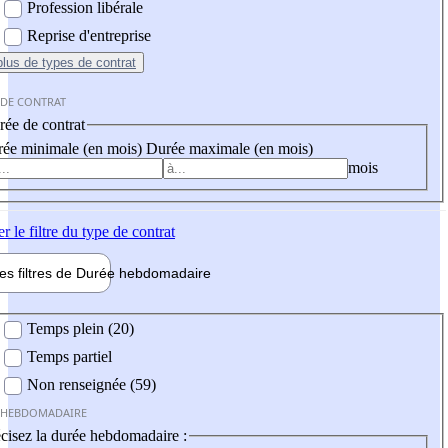
Profession libérale
Reprise d'entreprise
plus
de types de contrat
 DE CONTRAT
ée de contrat
ée minimale (en mois)
Durée maximale (en mois)
mois
er
le filtre du type de contrat
les filtres de
Durée hebdo
madaire
 hebdomadaire
Temps plein (20)
Temps partiel
Non renseignée (59)
 HEBDOMADAIRE
cisez la durée hebdomadaire :