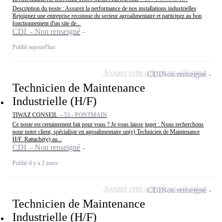
Description du poste : Assurez la performance de nos installations industrielles
Rejoignez une entreprise reconnue du secteur agroalimentaire et participez au bon
fonctionnement d'un site de...
CDI - Non renseigné
Publié aujourd'hui
Ajouter cette offre à ma sélection
CDI
Non renseigné
Technicien de Maintenance
Industrielle (H/F)
TIWAZ CONSEIL -
53 - PONTMAIN
Ce poste est certainement fait pour vous ? Je vous laisse juger : Nous recherchons
pour notre client, spécialiste en agroalimentaire un(e) Technicien de Maintenance
H/F. Rattaché(e) au...
CDI - Non renseigné
Publié il y a 2 jours
Ajouter cette offre à ma sélection
CDI
Non renseigné
Technicien de Maintenance
Industrielle (H/F)