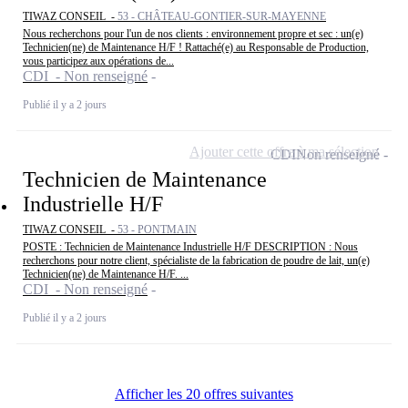
TIWAZ CONSEIL -
53 - CHÂTEAU-GONTIER-SUR-MAYENNE
Nous recherchons pour l'un de nos clients : environnement propre et sec : un(e)
Technicien(ne) de Maintenance H/F ! Rattaché(e) au Responsable de Production,
vous participez aux opérations de...
CDI - Non renseigné
Publié il y a 2 jours
Ajouter cette offre à ma sélection
CDI
Non renseigné
Technicien de Maintenance
Industrielle H/F
TIWAZ CONSEIL -
53 - PONTMAIN
POSTE : Technicien de Maintenance Industrielle H/F DESCRIPTION : Nous
recherchons pour notre client, spécialiste de la fabrication de poudre de lait, un(e)
Technicien(ne) de Maintenance H/F. ...
CDI - Non renseigné
Publié il y a 2 jours
Afficher les 20 offres suivantes