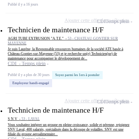
Publié il y a 16 jours
Ajouter cette offre à ma sélection
CDI
Temps plein
Technicien de maintenance H/F
AGRI TUBE EXTRUSION "A.T.E." -
53 - CHATEAU GONTIER SUR
MAYENNE
Je suis Laurène, la Responsable ressources humaines de la société ATE basée à
Château-Gontier-sur-Mayenne (53) et je recherche un(e) Technicien(ne) de
maintenance pour accompagner le développement de...
CDI - Temps plein
Publié il y a plus de 30 jours
Soyez parmi les 1ers à postuler
Employeur handi-engagé
Ajouter cette offre à ma sélection
CDI
Temps plein
Technicien de maintenance H/F
S N V -
53 - LAVAL
Vous souhaitez intégrer un groupe en pleine croissance, solide et pérenne, rejoignez
SNV Laval, 400 salariés, spécialisée dans la découpe de volailles. SNV est une
filiale du groupe agroalimentaire...