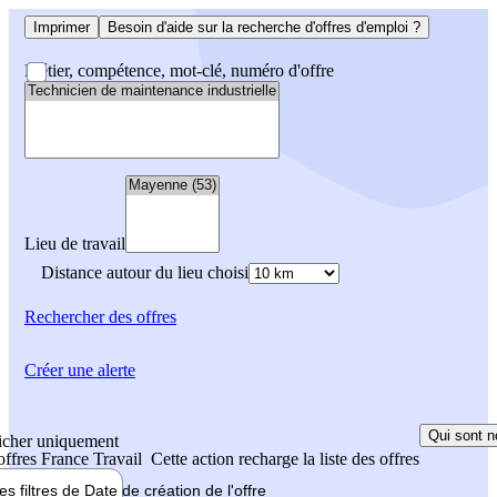
Imprimer
Besoin d'aide sur la recherche d'offres d'emploi ?
Métier, compétence, mot-clé, numéro d'offre
Lieu de travail
Distance autour du lieu choisi
Rechercher
des offres
Créer une alerte
Qui sont n
icher uniquement
 offres France Travail
Cette action recharge la liste des offres
les filtres de
Date de création
de l'offre