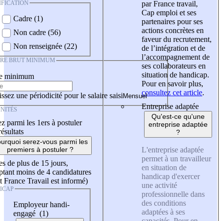
IFICATION
par France travail,
Cap emploi et ses
Cadre (1)
partenaires pour ses
actions concrètes en
Non cadre (56)
faveur du recrutement,
Non renseignée (22)
de l’intégration et de
l’accompagnement de
IRE BRUT MINIMUM
ses collaborateurs en
situation de handicap.
re minimum
Pour en savoir plus,
consultez cet article
.
ssez une périodicité pour le salaire saisi
Entreprise adaptée
NITÉS
Qu'est-ce qu'une
z parmi les 1ers à postuler
entreprise adaptée
résultats
?
urquoi serez-vous parmi les
L'entreprise adaptée
premiers à postuler ?
permet à un travailleur
es de plus de 15 jours,
en situation de
tant moins de 4 candidatures
handicap d'exercer
t France Travail est informé)
une activité
ICAP
professionnelle dans
des conditions
Employeur handi-
adaptées à ses
engagé (1)
capacités. Pour en