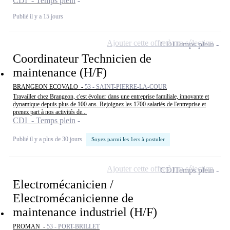
CDI - Temps plein
Publié il y a 15 jours
Ajouter cette offre à ma sélection
CDI
Temps plein
Coordinateur Technicien de
maintenance (H/F)
BRANGEON ECOVALO -
53 - SAINT-PIERRE-LA-COUR
Travailler chez Brangeon, c'est évoluer dans une entreprise familiale, innovante et
dynamique depuis plus de 100 ans. Rejoignez les 1700 salariés de l'entreprise et
prenez part à nos activités de...
CDI - Temps plein
Publié il y a plus de 30 jours
Soyez parmi les 1ers à postuler
Ajouter cette offre à ma sélection
CDI
Temps plein
Electromécanicien /
Electromécanicienne de
maintenance industriel (H/F)
PROMAN -
53 - PORT-BRILLET