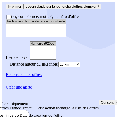
Imprimer
Besoin d'aide sur la recherche d'offres d'emploi ?
Métier, compétence, mot-clé, numéro d'offre
Lieu de travail
Distance autour du lieu choisi
Rechercher
des offres
Créer une alerte
Qui sont n
icher uniquement
 offres France Travail
Cette action recharge la liste des offres
les filtres de
Date de création
de l'offre