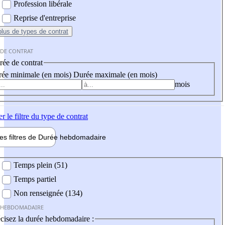
Profession libérale
Reprise d'entreprise
plus
de types de contrat
 DE CONTRAT
ée de contrat
ée minimale (en mois)
Durée maximale (en mois)
mois
er
le filtre du type de contrat
les filtres de
Durée hebdo
madaire
 hebdomadaire
Temps plein (51)
Temps partiel
Non renseignée (134)
 HEBDOMADAIRE
cisez la durée hebdomadaire :