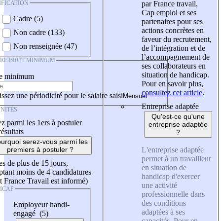
IFICATION
par France travail,
Cap emploi et ses
Cadre (5)
partenaires pour ses
actions concrètes en
Non cadre (133)
faveur du recrutement,
Non renseignée (47)
de l’intégration et de
l’accompagnement de
IRE BRUT MINIMUM
ses collaborateurs en
situation de handicap.
re minimum
Pour en savoir plus,
consultez cet article
.
ssez une périodicité pour le salaire saisi
Entreprise adaptée
NITÉS
Qu'est-ce qu'une
z parmi les 1ers à postuler
entreprise adaptée
résultats
?
urquoi serez-vous parmi les
L'entreprise adaptée
premiers à postuler ?
permet à un travailleur
es de plus de 15 jours,
en situation de
tant moins de 4 candidatures
handicap d'exercer
t France Travail est informé)
une activité
ICAP
professionnelle dans
des conditions
Employeur handi-
adaptées à ses
engagé (5)
capacités. Pour en