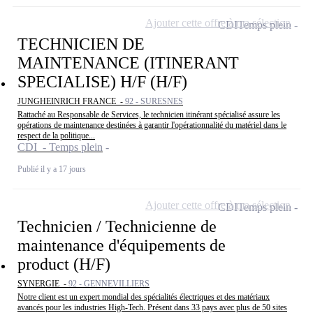
Ajouter cette offre à ma sélection
CDI
Temps plein
TECHNICIEN DE
MAINTENANCE (ITINERANT
SPECIALISE) H/F (H/F)
JUNGHEINRICH FRANCE -
92 - SURESNES
Rattaché au Responsable de Services, le technicien itinérant spécialisé assure les
opérations de maintenance destinées à garantir l'opérationnalité du matériel dans le
respect de la politique...
CDI - Temps plein
Publié il y a 17 jours
Ajouter cette offre à ma sélection
CDI
Temps plein
Technicien / Technicienne de
maintenance d'équipements de
product (H/F)
SYNERGIE -
92 - GENNEVILLIERS
Notre client est un expert mondial des spécialités électriques et des matériaux
avancés pour les industries High-Tech. Présent dans 33 pays avec plus de 50 sites