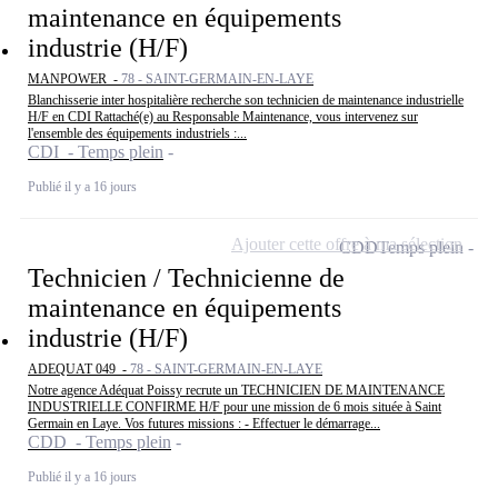
maintenance en équipements
industrie (H/F)
MANPOWER -
78 - SAINT-GERMAIN-EN-LAYE
Blanchisserie inter hospitalière recherche son technicien de maintenance industrielle
H/F en CDI Rattaché(e) au Responsable Maintenance, vous intervenez sur
l'ensemble des équipements industriels :...
CDI - Temps plein
Publié il y a 16 jours
Ajouter cette offre à ma sélection
CDD
Temps plein
Technicien / Technicienne de
maintenance en équipements
industrie (H/F)
ADEQUAT 049 -
78 - SAINT-GERMAIN-EN-LAYE
Notre agence Adéquat Poissy recrute un TECHNICIEN DE MAINTENANCE
INDUSTRIELLE CONFIRME H/F pour une mission de 6 mois située à Saint
Germain en Laye. Vos futures missions : - Effectuer le démarrage...
CDD - Temps plein
Publié il y a 16 jours