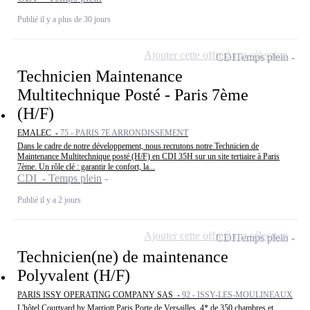
Publié il y a plus de 30 jours
Ajouter cette offre à ma sélection
CDI
Temps plein
Technicien Maintenance
Multitechnique Posté - Paris 7ème
(H/F)
EMALEC -
75 - PARIS 7E ARRONDISSEMENT
Dans le cadre de notre développement, nous recrutons notre Technicien de
Maintenance Multitechnique posté (H/F) en CDI 35H sur un site tertiaire à Paris
7ème. Un rôle clé : garantir le confort, la...
CDI - Temps plein
Publié il y a 2 jours
Ajouter cette offre à ma sélection
CDI
Temps plein
Technicien(ne) de maintenance
Polyvalent (H/F)
PARIS ISSY OPERATING COMPANY SAS -
92 - ISSY-LES-MOULINEAUX
L'hôtel Courtyard by Marriott Paris Porte de Versailles, 4* de 350 chambres et