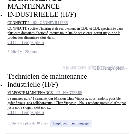
MAINTENANCE
INDUSTRIELLE (H/F)
CONNECTT 2 -
92 - GENNEVILLIERS
CONNECTT, société d'intérim et de recrutement en CDD et CDI, spécialisée dans
plusieurs domaines d'activité, recrute pour l'un de ses clients, acteur majeur de la
production alimentaire situé dans...
CDI - Temps plein
Publié il y a 20 jours
Ajouter cette offre à ma sélection
CDI
Temps plein
Technicien de maintenance
industrielle (H/F)
VIAPOSTE MAINTENANCE -
92 - NANTERRE
3 semaines nuits/ 1 semaine jour Mission Chez Viaposte, nous rendons possible .
grâce à vous, nos collaborateurs ! Chez Viaposte, "Nous rendons possible" n'est pas
juste notre slogan, c'est notre...
CDI - Temps plein
Publié il y a plus de 30 jours
Employeur handi-engagé