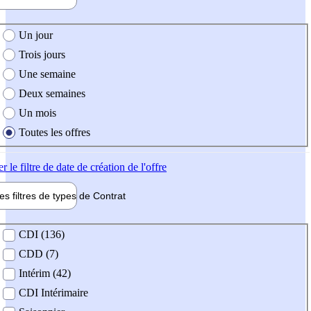
e création de l'offre
Un jour
Trois jours
Une semaine
Deux semaines
Un mois
Toutes les offres
er
le filtre de date de création de l'offre
les filtres de types de
Contrat
de contrat
CDI (136)
CDD (7)
Intérim (42)
CDI Intérimaire