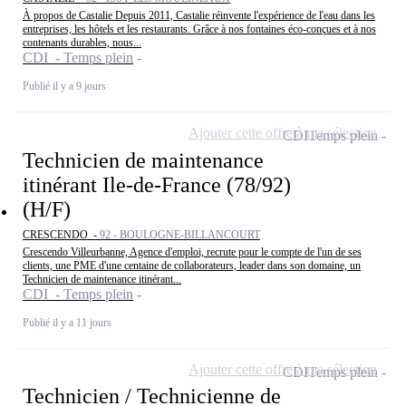
À propos de Castalie Depuis 2011, Castalie réinvente l'expérience de l'eau dans les
entreprises, les hôtels et les restaurants. Grâce à nos fontaines éco-conçues et à nos
contenants durables, nous...
CDI - Temps plein
Publié il y a 9 jours
Ajouter cette offre à ma sélection
CDI
Temps plein
Technicien de maintenance
itinérant Ile-de-France (78/92)
(H/F)
CRESCENDO -
92 - BOULOGNE-BILLANCOURT
Crescendo Villeurbanne, Agence d'emploi, recrute pour le compte de l'un de ses
clients, une PME d'une centaine de collaborateurs, leader dans son domaine, un
Technicien de maintenance itinérant...
CDI - Temps plein
Publié il y a 11 jours
Ajouter cette offre à ma sélection
CDI
Temps plein
Technicien / Technicienne de