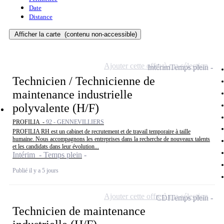
Date
Distance
Afficher la carte
(contenu non-accessible)
Ajouter cette offre à ma sélection
Intérim
Temps plein
Technicien / Technicienne de
maintenance industrielle
polyvalente (H/F)
PROFILIA -
92 - GENNEVILLIERS
PROFILIA RH est un cabinet de recrutement et de travail temporaire à taille
humaine. Nous accompagnons les entreprises dans la recherche de nouveaux talents
et les candidats dans leur évolution...
Intérim - Temps plein
Publié il y a 5 jours
Ajouter cette offre à ma sélection
CDI
Temps plein
Technicien de maintenance