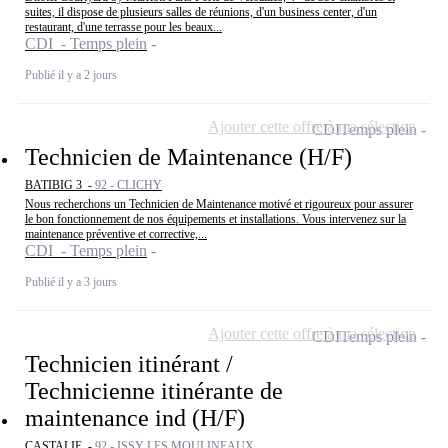
suites, il dispose de plusieurs salles de réunions, d'un business center, d'un
restaurant, d'une terrasse pour les beaux...
CDI - Temps plein
Publié il y a 2 jours
Ajouter cette offre à ma sélection
CDI
Temps plein
Technicien de Maintenance (H/F)
BATIBIG 3 -
92 - CLICHY
Nous recherchons un Technicien de Maintenance motivé et rigoureux pour assurer
le bon fonctionnement de nos équipements et installations. Vous intervenez sur la
maintenance préventive et corrective,...
CDI - Temps plein
Publié il y a 3 jours
Ajouter cette offre à ma sélection
CDI
Temps plein
Technicien itinérant /
Technicienne itinérante de
maintenance ind (H/F)
CASTALIE -
92 - ISSY LES MOULINEAUX