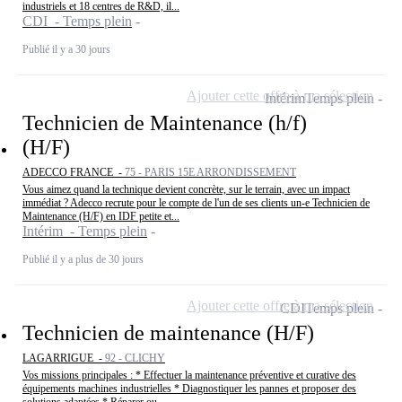
industriels et 18 centres de R&D, il...
CDI - Temps plein
Publié il y a 30 jours
Ajouter cette offre à ma sélection
Intérim
Temps plein
Technicien de Maintenance (h/f)
(H/F)
ADECCO FRANCE -
75 - PARIS 15E ARRONDISSEMENT
Vous aimez quand la technique devient concrète, sur le terrain, avec un impact
immédiat ? Adecco recrute pour le compte de l'un de ses clients un-e Technicien de
Maintenance (H/F) en IDF petite et...
Intérim - Temps plein
Publié il y a plus de 30 jours
Ajouter cette offre à ma sélection
CDI
Temps plein
Technicien de maintenance (H/F)
LAGARRIGUE -
92 - CLICHY
Vos missions principales : * Effectuer la maintenance préventive et curative des
équipements machines industrielles * Diagnostiquer les pannes et proposer des
solutions adaptées * Réparer ou...