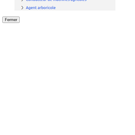
Fermer
Fermer
le détail de l'offre
/
Offre
sur
Offre précéden