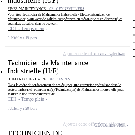
industrielle (H/F)
FIVES MAINTENANCE -
92 - GENNEVILLIERS
Vous êtes Technicien de Maintenance Industrielle / Electromécanicien de
Maintenance, vous avez de solides compétences en mécanique et en électricité, et
souhaitez travailler dans le secteur...
CDI - Temps plein
Publié il y a 19 jours
Ajouter cette offre à ma sélection
CDI
Temps plein
Technicien de Maintenance
Industrielle (H/F)
HUMANDO TERTIAIRE -
92 - SEVRES
Dans le cadre du renforcement de ses équipes, une entreprise spécialisée dans le
secteur industriel recherche un(e) Technicien(ne) de Maintenance Industrielle pour
assurer le bon fonctionnement de...
CDI - Temps plein
Publié il y a 20 jours
Ajouter cette offre à ma sélection
CDI
Temps plein
TECHNICIEN DE