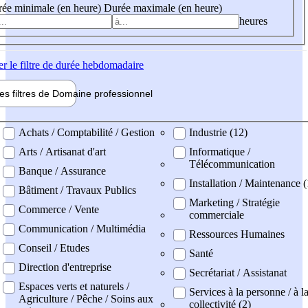
ée minimale (en heure)
Durée maximale (en heure)
heures
er
le filtre de durée hebdomadaire
les filtres de
Domaine pro
fessionnel
ne professionel
Achats / Comptabilité / Gestion
Industrie (12)
Arts / Artisanat d'art
Informatique /
Télécommunication
Banque / Assurance
Installation / Maintenance 
Bâtiment / Travaux Publics
Marketing / Stratégie
Commerce / Vente
commerciale
Communication / Multimédia
Ressources Humaines
Conseil / Etudes
Santé
Direction d'entreprise
Secrétariat / Assistanat
Espaces verts et naturels /
Services à la personne / à l
Agriculture / Pêche / Soins aux
collectivité (2)