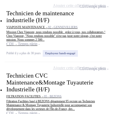
Ajouter cette offre à ma sélection
CDI
Temps plein
Technicien de maintenance
industrielle (H/F)
VIAPOSTE MAINTENANCE -
92 - GENNEVILLIERS
Mission Chez Viaposte, nous rendons possible . grâce à vous, nos collaborateurs !
Chez Viaposte, "Nous rendons possible" n'est pas juste notre slogan, c'est notre
mission. Nous sommes 2 500...
CDI - Temps plein
Publié il y a plus de 30 jours
Employeur handi-engagé
Ajouter cette offre à ma sélection
CDI
Temps plein
Technicien CVC
Maintenance&Montage Tuyauterie
Industrielle (H/F)
FILTRATION FACILITIES -
95 - BEZONS
Filtration Facilities basé à BEZONS département 95 recrute un Technicien
Maintenance & Montage Tuyauterie Industrielle pour accompagner son
développement dans les secteurs de l'Île-de-France, des...
CDI - Temps plein