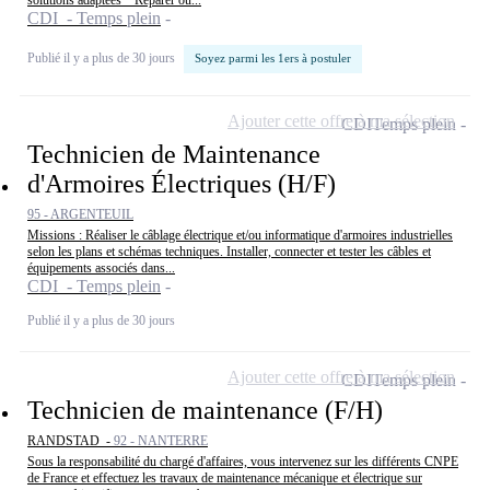
CDI - Temps plein
Publié il y a plus de 30 jours
Soyez parmi les 1ers à postuler
Ajouter cette offre à ma sélection
CDI
Temps plein
Technicien de Maintenance
d'Armoires Électriques (H/F)
95 - ARGENTEUIL
Missions : Réaliser le câblage électrique et/ou informatique d'armoires industrielles
selon les plans et schémas techniques. Installer, connecter et tester les câbles et
équipements associés dans...
CDI - Temps plein
Publié il y a plus de 30 jours
Ajouter cette offre à ma sélection
CDI
Temps plein
Technicien de maintenance (F/H)
RANDSTAD -
92 - NANTERRE
Sous la responsabilité du chargé d'affaires, vous intervenez sur les différents CNPE
de France et effectuez les travaux de maintenance mécanique et électrique sur