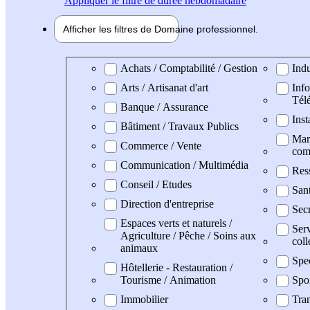
Appliquer
le filtre de durée hebdomadaire
Afficher les filtres de
Domaine pro
fessionnel
Domaine professionel
Achats / Comptabilité / Gestion
Indu
Arts / Artisanat d'art
Info
Tél
Banque / Assurance
Inst
Bâtiment / Travaux Publics
Mark
Commerce / Vente
com
Communication / Multimédia
Res
Conseil / Etudes
San
Direction d'entreprise
Secr
Espaces verts et naturels /
Serv
Agriculture / Pêche / Soins aux
coll
animaux
Spe
Hôtellerie - Restauration /
Tourisme / Animation
Spo
Immobilier
Tran