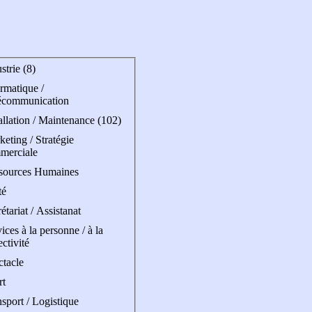
strie (8)
rmatique /
écommunication
allation / Maintenance (102)
eting / Stratégie
merciale
sources Humaines
té
étariat / Assistanat
ices à la personne / à la
ectivité
ctacle
rt
sport / Logistique