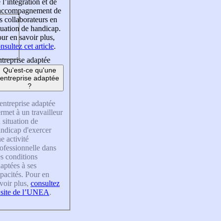
 l’intégration et de
’accompagnement de
s collaborateurs en
tuation de handicap.
ur en savoir plus,
nsultez cet article
.
treprise adaptée
Qu'est-ce qu'une
entreprise adaptée
?
entreprise adaptée
rmet à un travailleur
 situation de
ndicap d'exercer
e activité
ofessionnelle dans
s conditions
aptées à ses
pacités. Pour en
voir plus,
consultez
 site de l’UNEA
.