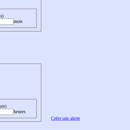
s)
mois
ure)
heures
Créer une alerte