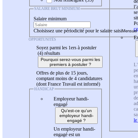
de
l
SALAIRE BRUT MINIMUM
se
si
Salaire minimum
Po
co
Choisissez une périodicité pour le salaire saisi
En
OPPORTUNITÉS
Soyez parmi les 1ers à postuler
(4)
résultats
Pourquoi serez-vous parmi les
L'
premiers à postuler ?
pe
Offres de plus de 15 jours,
en
comptant moins de 4 candidatures
ha
(dont France Travail est informé)
un
HANDICAP
pr
de
Employeur handi-
ad
engagé
ca
Qu'est-ce qu'un
sa
employeur handi-
le
engagé ?
Un employeur handi-
engagé est un