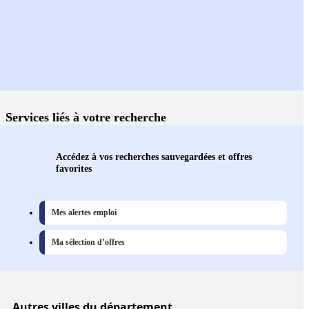
Services liés à votre recherche
Accédez à vos recherches sauvegardées et offres
favorites
Mes alertes emploi
Ma sélection d’offres
Autres
villes
du département