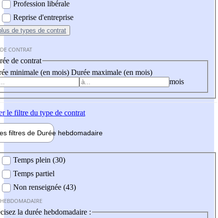
Profession libérale
Reprise d'entreprise
plus
de types de contrat
 DE CONTRAT
ée de contrat
ée minimale (en mois)
Durée maximale (en mois)
mois
er
le filtre du type de contrat
les filtres de
Durée hebdo
madaire
 hebdomadaire
Temps plein (30)
Temps partiel
Non renseignée (43)
 HEBDOMADAIRE
cisez la durée hebdomadaire :