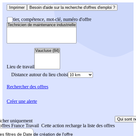
Imprimer
Besoin d'aide sur la recherche d'offres d'emploi ?
Métier, compétence, mot-clé, numéro d'offre
Lieu de travail
Distance autour du lieu choisi
Rechercher
des offres
Créer une alerte
Qui sont n
icher uniquement
 offres France Travail
Cette action recharge la liste des offres
les filtres de
Date de création
de l'offre