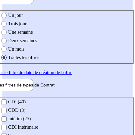
e création de l'offre
Un jour
Trois jours
Une semaine
Deux semaines
Un mois
Toutes les offres
er
le filtre de date de création de l'offre
les filtres de types de
Contrat
de contrat
CDI (40)
CDD (8)
Intérim (25)
CDI Intérimaire