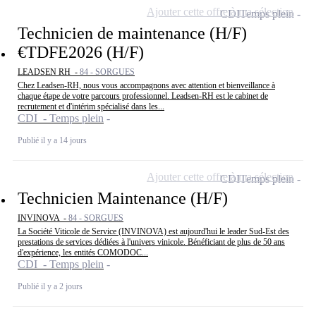
Ajouter cette offre à ma sélection
CDI
Temps plein
Technicien de maintenance (H/F)
€TDFE2026 (H/F)
LEADSEN RH -
84 - SORGUES
Chez Leadsen-RH, nous vous accompagnons avec attention et bienveillance à
chaque étape de votre parcours professionnel. Leadsen-RH est le cabinet de
recrutement et d'intérim spécialisé dans les...
CDI - Temps plein
Publié il y a 14 jours
Ajouter cette offre à ma sélection
CDI
Temps plein
Technicien Maintenance (H/F)
INVINOVA -
84 - SORGUES
La Société Viticole de Service (INVINOVA) est aujourd'hui le leader Sud-Est des
prestations de services dédiées à l'univers vinicole. Bénéficiant de plus de 50 ans
d'expérience, les entités COMODOC...
CDI - Temps plein
Publié il y a 2 jours