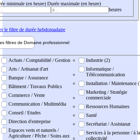
ée minimale (en heure)
Durée maximale (en heure)
heures
er
le filtre de durée hebdomadaire
les filtres de
Domaine pro
fessionnel
ne professionel
Achats / Comptabilité / Gestion
Industrie (2)
Arts / Artisanat d'art
Informatique /
Télécommunication
Banque / Assurance
Installation / Maintenance 
Bâtiment / Travaux Publics
Marketing / Stratégie
Commerce / Vente
commerciale
Communication / Multimédia
Ressources Humaines
Conseil / Etudes
Santé
Direction d'entreprise
Secrétariat / Assistanat
Espaces verts et naturels /
Services à la personne / à l
Agriculture / Pêche / Soins aux
collectivité