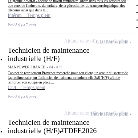
Le groupe Sovitrat - société de travail temporaire, opère dans tous les secteurs tels
que ceux de l'industrie, du tertiaire, de la pétrochimie, du transport/logistique, des
télécoms ainsi que dans le...
Intérim - Temps plein
Publié il y a 7 jours
Ajouter cette offre à ma sélection
CDI
Temps plein
Technicien de maintenance
industrielle (H/F)
MANPOWER FRANCE -
84 - APT
Cabinet de recrutement Provence recherche pour son client, un acteur du secteur de
l'agroalimentaire, un Technicien de maintenance industrielle 2x8 (H/F) afin de
renforcer son équipe en place....
CDI - Temps plein
Publié il y a 8 jours
Ajouter cette offre à ma sélection
Intérim
Temps plein
Technicien de maintenance
industrielle (H/F)#TDFE2026