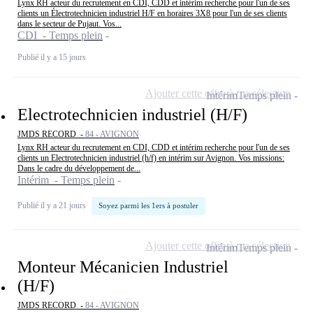
Lynx RH acteur du recrutement en CDI, CDD et intérim recherche pour l'un de ses
clients un Électrotechnicien industriel H/F en horaires 3X8 pour l'un de ses clients
dans le secteur de Pujaut. Vos...
CDI - Temps plein
Publié il y a 15 jours
Ajouter cette offre à ma sélection
Intérim
Temps plein
Electrotechnicien industriel (H/F)
JMDS RECORD -
84 - AVIGNON
Lynx RH acteur du recrutement en CDI, CDD et intérim recherche pour l'un de ses
clients un Electrotechnicien industriel (h/f) en intérim sur Avignon. Vos missions:
Dans le cadre du développement de...
Intérim - Temps plein
Publié il y a 21 jours
Soyez parmi les 1ers à postuler
Ajouter cette offre à ma sélection
Intérim
Temps plein
Monteur Mécanicien Industriel
(H/F)
JMDS RECORD -
84 - AVIGNON