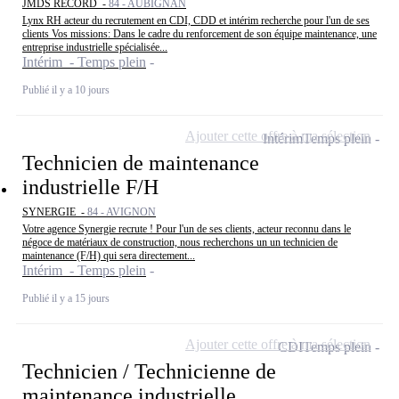
JMDS RECORD -
84 - AUBIGNAN
Lynx RH acteur du recrutement en CDI, CDD et intérim recherche pour l'un de ses
clients Vos missions: Dans le cadre du renforcement de son équipe maintenance, une
entreprise industrielle spécialisée...
Intérim - Temps plein
Publié il y a 10 jours
Ajouter cette offre à ma sélection
Intérim
Temps plein
Technicien de maintenance
industrielle F/H
SYNERGIE -
84 - AVIGNON
Votre agence Synergie recrute ! Pour l'un de ses clients, acteur reconnu dans le
négoce de matériaux de construction, nous recherchons un un technicien de
maintenance (F/H) qui sera directement...
Intérim - Temps plein
Publié il y a 15 jours
Ajouter cette offre à ma sélection
CDI
Temps plein
Technicien / Technicienne de
maintenance industrielle