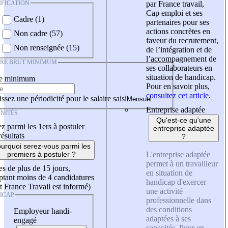
IFICATION
par France travail,
Cap emploi et ses
Cadre (1)
partenaires pour ses
actions concrètes en
Non cadre (57)
faveur du recrutement,
Non renseignée (15)
de l’intégration et de
l’accompagnement de
IRE BRUT MINIMUM
ses collaborateurs en
situation de handicap.
re minimum
Pour en savoir plus,
consultez cet article
.
ssez une périodicité pour le salaire saisi
Entreprise adaptée
NITÉS
Qu'est-ce qu'une
z parmi les 1ers à postuler
entreprise adaptée
résultats
?
urquoi serez-vous parmi les
L'entreprise adaptée
premiers à postuler ?
permet à un travailleur
es de plus de 15 jours,
en situation de
tant moins de 4 candidatures
handicap d'exercer
t France Travail est informé)
une activité
ICAP
professionnelle dans
des conditions
Employeur handi-
adaptées à ses
engagé
capacités. Pour en