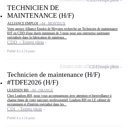
TECHNICIEN DE
MAINTENANCE (H/F)
ALLIANCE EMPLOI -
84 - MONTEUX
Votre agence Alliance Emploi de Meyzieu recherche un Technicien de maintenance
H/F en CDD d'une durée minimum de 3 mois pour une entreprise partenaire
spécialisée dans la fabrication de minéraux...
CDD - Temps plein
Publié il y a 14 jours
Ajouter cette offre à ma sélection
CDI
Temps plein
Technicien de maintenance (H/F)
#TDFE2026 (H/F)
LEADSEN RH -
84 - ORANGE
Chez Leadsen-RH, nous vous accompagnons avec attention et bienveillance à
chaque étape de votre parcours professionnel. Leadsen-RH est LE cabinet de
recrutement et d'intérim spécialisé dans les...
CDI - Temps plein
Publié il y a 14 jours