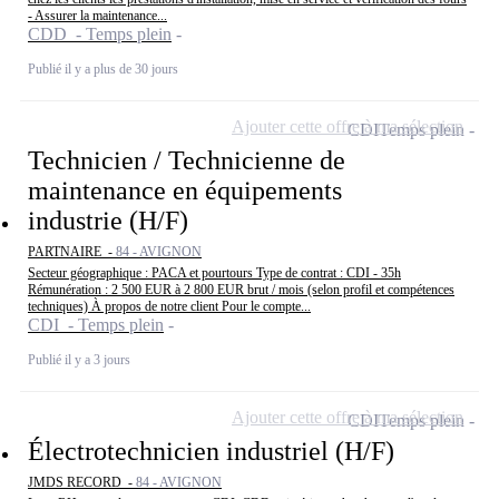
- Assurer la maintenance...
CDD - Temps plein
Publié il y a plus de 30 jours
Ajouter cette offre à ma sélection
CDI
Temps plein
Technicien / Technicienne de
maintenance en équipements
industrie (H/F)
PARTNAIRE -
84 - AVIGNON
Secteur géographique : PACA et pourtours Type de contrat : CDI - 35h
Rémunération : 2 500 EUR à 2 800 EUR brut / mois (selon profil et compétences
techniques) À propos de notre client Pour le compte...
CDI - Temps plein
Publié il y a 3 jours
Ajouter cette offre à ma sélection
CDI
Temps plein
Électrotechnicien industriel (H/F)
JMDS RECORD -
84 - AVIGNON