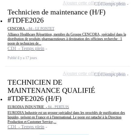
Ajouter cette offre à ma sélection
CDI
Temps plein
Technicien de maintenance (H/F)
#TDFE2026
CENCORA -
84 - LE PONTET
Alliance Healthcare Répartition, membre du Groupe CENCORA, spécialisé dans la
distribution de produits pharmaceutiques à destination des officines recherche : 1
poste de technicien de...
CDI - Temps plein
Publié il y a 17 jours
Ajouter cette offre à ma sélection
CDI
Temps plein
TECHNICIEN DE
MAINTENANCE QUALIFIÉ
#TDFE2026 (H/F)
EURODIA INDUSTRIE -
84 - PERTUIS
EURODIA Industrie est un groupe spécialisé dans les procédés de purification des
liquides, présent en France et à l'international. Le poste est rattaché à la Direction
Production et Customer Service,...
CDI - Temps plein