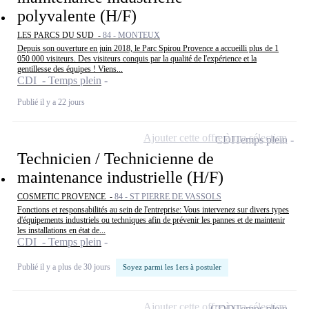
polyvalente (H/F)
LES PARCS DU SUD -
84 - MONTEUX
Depuis son ouverture en juin 2018, le Parc Spirou Provence a accueilli plus de 1
050 000 visiteurs. Des visiteurs conquis par la qualité de l'expérience et la
gentillesse des équipes ! Viens...
CDI - Temps plein
Publié il y a 22 jours
Ajouter cette offre à ma sélection
CDI
Temps plein
Technicien / Technicienne de
maintenance industrielle (H/F)
COSMETIC PROVENCE -
84 - ST PIERRE DE VASSOLS
Fonctions et responsabilités au sein de l'entreprise: Vous intervenez sur divers types
d'équipements industriels ou techniques afin de prévenir les pannes et de maintenir
les installations en état de...
CDI - Temps plein
Publié il y a plus de 30 jours
Soyez parmi les 1ers à postuler
Ajouter cette offre à ma sélection
CDD
Temps plein