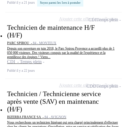
Publié il y a 21 jours
Soyez parmi les 1ers à postuler
Ajouter cette offre à ma sélection
CDI
Temps plein
Technicien de maintenance H/F
(H/F)
PARC SPIROU -
84 - MONTEUX
Depuis son ouverture en juin 2018, le Parc Spirou Provence a accueilli plus de 1
050 000 visiteurs. Des visiteurs conquis par la qualité de l'expérience et la
gentillesse des équipes ! Viens...
CDI - Temps plein
Publié il y a 22 jours
Ajouter cette offre à ma sélection
CDD
Temps plein
Technicien / Technicienne service
après vente (SAV) en maintenanc
(H/F)
BIZERBA FRANCE SA -
84 - AVIGNON
Nous recherchons un technicien Itinérant qui sera chargé principalement d'effectuer
chez les clients les prestations d'installation, mise en service et vérification des fours