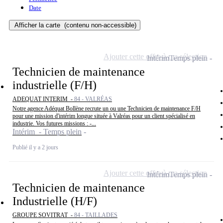
Date
Afficher la carte
(contenu non-accessible)
Ajouter cette offre à ma sélection
Intérim
Temps plein
Technicien de maintenance
industrielle (F/H)
ADEQUAT INTERIM -
84 - VALRÉAS
Notre agence Adéquat Bollène recrute un ou une Technicien de maintenance F/H
pour une mission d'intérim longue située à Valréas pour un client spécialisé en
industrie. Vos futures missions : -...
Intérim - Temps plein
Publié il y a 2 jours
Ajouter cette offre à ma sélection
Intérim
Temps plein
Technicien de maintenance
Industrielle (H/F)
GROUPE SOVITRAT -
84 - TAILLADES