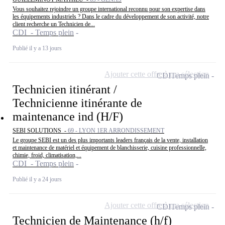
Vous souhaitez rejoindre un groupe international reconnu pour son expertise dans
les équipements industriels ? Dans le cadre du développement de son activité, notre
client recherche un Technicien de...
CDI - Temps plein
Publié il y a 13 jours
Ajouter cette offre à ma sélection
CDI
Temps plein
Technicien itinérant /
Technicienne itinérante de
maintenance ind (H/F)
SEBI SOLUTIONS -
69 - LYON 1ER ARRONDISSEMENT
Le groupe SEBI est un des plus importants leaders français de la vente, installation
et maintenance de matériel et équipement de blanchisserie, cuisine professionnelle,
chimie, froid, climatisation,...
CDI - Temps plein
Publié il y a 24 jours
Ajouter cette offre à ma sélection
CDI
Temps plein
Technicien de Maintenance (h/f)