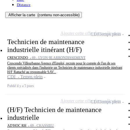
Distance
Afficher la carte
(contenu non-accessible)
Ajouter cette offre à ma sélection
CDI
Temps plein
Technicien de maintenance
industrielle itinérant (H/F)
CRESCENDO -
69 - LYON 9E ARRONDISSEMENT
Crescendo Villeurbanne Agence d'Emploi, recrute pour le compte de l'un de ses
clients spécialisés dans l'industrie un Technicien de maintenance industrielle itinérant
H/F Rattaché au responsable SAV...
CDI - Temps plein
Publié il y a 5 jours
Ajouter cette offre à ma sélection
CDI
Temps plein
(H/F) Technicien de maintenance
industrielle
AD'HOC RH -
69 - CHASSIEU