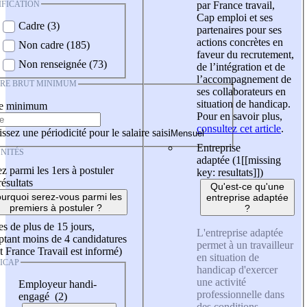
IFICATION
par France travail,
Cap emploi et ses
Cadre (3)
partenaires pour ses
actions concrètes en
Non cadre (185)
faveur du recrutement,
Non renseignée (73)
de l’intégration et de
l’accompagnement de
IRE BRUT MINIMUM
ses collaborateurs en
situation de handicap.
re minimum
Pour en savoir plus,
consultez cet article
.
ssez une périodicité pour le salaire saisi
Entreprise
NITÉS
adaptée (1
[[missing
z parmi les 1ers à postuler
key: resultats]]
)
résultats
Qu'est-ce qu'une
urquoi serez-vous parmi les
entreprise adaptée
premiers à postuler ?
?
es de plus de 15 jours,
L'entreprise adaptée
tant moins de 4 candidatures
permet à un travailleur
t France Travail est informé)
en situation de
ICAP
handicap d'exercer
une activité
Employeur handi-
professionnelle dans
engagé (2)
des conditions