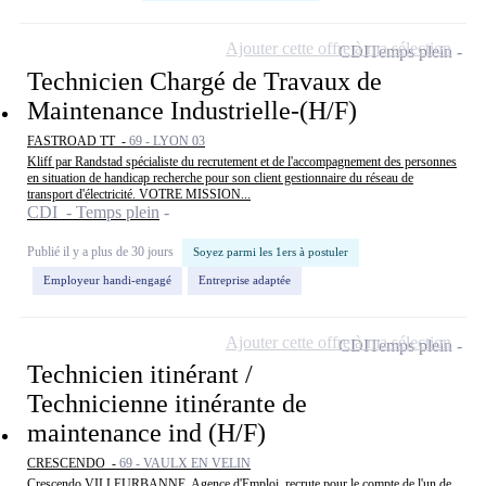
Ajouter cette offre à ma sélection
CDI
Temps plein
Technicien Chargé de Travaux de
Maintenance Industrielle-(H/F)
FASTROAD TT -
69 - LYON 03
Kliff par Randstad spécialiste du recrutement et de l'accompagnement des personnes
en situation de handicap recherche pour son client gestionnaire du réseau de
transport d'électricité. VOTRE MISSION...
CDI - Temps plein
Publié il y a plus de 30 jours
Soyez parmi les 1ers à postuler
Employeur handi-engagé
Entreprise adaptée
Ajouter cette offre à ma sélection
CDI
Temps plein
Technicien itinérant /
Technicienne itinérante de
maintenance ind (H/F)
CRESCENDO -
69 - VAULX EN VELIN
Crescendo VILLEURBANNE, Agence d'Emploi, recrute pour le compte de l'un de