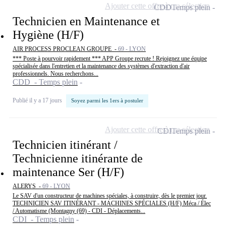
Ajouter cette offre à ma sélection
CDD
Temps plein
Technicien en Maintenance et
Hygiène (H/F)
AIR PROCESS PROCLEAN GROUPE -
69 - LYON
*** Poste à pourvoir rapidement *** APP Groupe recrute ! Rejoignez une équipe
spécialisée dans l'entretien et la maintenance des systèmes d'extraction d'air
professionnels. Nous recherchons...
CDD - Temps plein
Publié il y a 17 jours
Soyez parmi les 1ers à postuler
Ajouter cette offre à ma sélection
CDI
Temps plein
Technicien itinérant /
Technicienne itinérante de
maintenance Ser (H/F)
ALERYS -
69 - LYON
Le SAV d'un constructeur de machines spéciales, à construire, dès le premier jour.
TECHNICIEN SAV ITINÉRANT - MACHINES SPÉCIALES (H/F) Méca / Élec
/ Automatisme (Montagny (69) - CDI - Déplacements...
CDI - Temps plein