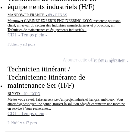
équipements industriels (H/F)
MANPOWER FRANCE -
69 - GENAS
Manpower CABINET EXPERTS ENGINEERING LYON recherche pour son
client, un acteur du secteur des Industries manufacturières et production, un
Technicien de maintenance en équipements industriels...
CDI - Temps plein
Publié il y a 3 jours
Ajouter cette offre à ma sélection
CDI
Temps plein
Technicien itinérant /
Technicienne itinérante de
maintenance Ser (H/F)
BLYYD -
69 - LYON
Mettez votre savoir-faire au service d'un projet industriel français ambitieux. Vous
aimez diagnostiquer une panne, trouver la solution adaptée et remettre une machine
en service ? Vous recherchez...
CDI - Temps plein
Publié il y a 17 jours