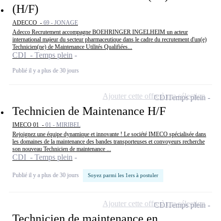
(H/F)
ADECCO -
69 - JONAGE
Adecco Recrutement accompagne BOEHRINGER INGELHEIM un acteur
international majeur du secteur pharmaceutique dans le cadre du recrutement d'un(e)
Technicien(ne) de Maintenance Utilités Qualifiées...
CDI - Temps plein
Publié il y a plus de 30 jours
Ajouter cette offre à ma sélection
CDI
Temps plein
Technicien de Maintenance H/F
IMECO 01 -
01 - MIRIBEL
Rejoignez une équipe dynamique et innovante ! Le société IMECO spécialisée dans
les domaines de la maintenance des bandes transporteuses et convoyeurs recherche
son nouveau Technicien de maintenance ...
CDI - Temps plein
Publié il y a plus de 30 jours
Soyez parmi les 1ers à postuler
Ajouter cette offre à ma sélection
CDI
Temps plein
Technicien de maintenance en