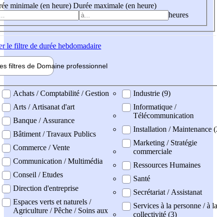
ée minimale (en heure)
Durée maximale (en heure)
heures
er
le filtre de durée hebdomadaire
les filtres de
Domaine pro
fessionnel
ne professionel
Achats / Comptabilité / Gestion
Industrie (9)
Arts / Artisanat d'art
Informatique /
Télécommunication
Banque / Assurance
Installation / Maintenance 
Bâtiment / Travaux Publics
Marketing / Stratégie
Commerce / Vente
commerciale
Communication / Multimédia
Ressources Humaines
Conseil / Etudes
Santé
Direction d'entreprise
Secrétariat / Assistanat
Espaces verts et naturels /
Services à la personne / à l
Agriculture / Pêche / Soins aux
collectivité (3)