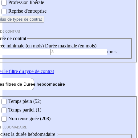
Profession libérale
Reprise d'entreprise
plus
de types de contrat
 DE CONTRAT
ée de contrat
ée minimale (en mois)
Durée maximale (en mois)
mois
er
le filtre du type de contrat
les filtres de
Durée hebdo
madaire
 hebdomadaire
Temps plein (52)
Temps partiel (1)
Non renseignée (208)
 HEBDOMADAIRE
cisez la durée hebdomadaire :