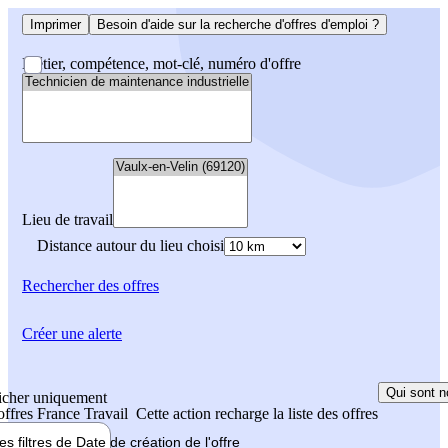
Imprimer
Besoin d'aide sur la recherche d'offres d'emploi ?
Métier, compétence, mot-clé, numéro d'offre
Lieu de travail
Distance autour du lieu choisi
Rechercher
des offres
Créer une alerte
Qui sont n
icher uniquement
 offres France Travail
Cette action recharge la liste des offres
les filtres de
Date de création
de l'offre