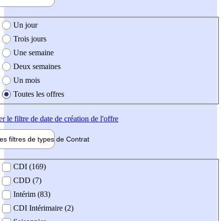
e création de l'offre
Un jour
Trois jours
Une semaine
Deux semaines
Un mois
Toutes les offres
er
le filtre de date de création de l'offre
les filtres de types de
Contrat
de contrat
CDI (169)
CDD (7)
Intérim (83)
CDI Intérimaire (2)