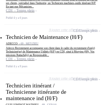
ses clients, spécialisé dans l'industrie, un Technicien machines-outils itinérant H/F
En tant que Mécanicien...
CDI - Temps plein
Publié il y a 6 jours
Ajouter cette offre à ma sélection
CDI
Temps plein
Technicien de Maintenance (H/F)
ADECCO -
69 - MEYZIEU
Adecco Recrutement accompagne son client dans le cadre du recrutement d'un(e)
Technicien(ne) de Maintenance Utilités (H/F) en CDI, situé à Mezyieu (69). Vos
missions Rattaché(e) au Responsable...
CDI - Temps plein
Publié il y a 9 jours
Ajouter cette offre à ma sélection
CDI
Temps plein
Technicien itinérant /
Technicienne itinérante de
maintenance ind (H/F)
GUILLEMINOT MATHIEU -
69 - GENAS