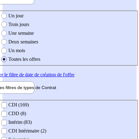
e création de l'offre
Un jour
Trois jours
Une semaine
Deux semaines
Un mois
Toutes les offres
er
le filtre de date de création de l'offre
les filtres de types de
Contrat
de contrat
CDI (169)
CDD (8)
Intérim (83)
CDI Intérimaire (2)