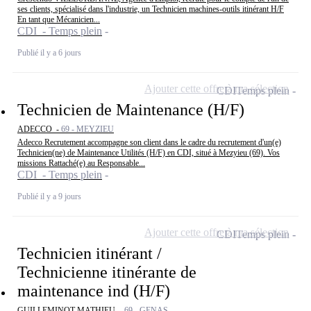
ses clients, spécialisé dans l'industrie, un Technicien machines-outils itinérant H/F
En tant que Mécanicien...
CDI - Temps plein
Publié il y a 6 jours
Ajouter cette offre à ma sélection
CDI
Temps plein
Technicien de Maintenance (H/F)
ADECCO -
69 - MEYZIEU
Adecco Recrutement accompagne son client dans le cadre du recrutement d'un(e)
Technicien(ne) de Maintenance Utilités (H/F) en CDI, situé à Mezyieu (69). Vos
missions Rattaché(e) au Responsable...
CDI - Temps plein
Publié il y a 9 jours
Ajouter cette offre à ma sélection
CDI
Temps plein
Technicien itinérant /
Technicienne itinérante de
maintenance ind (H/F)
GUILLEMINOT MATHIEU -
69 - GENAS