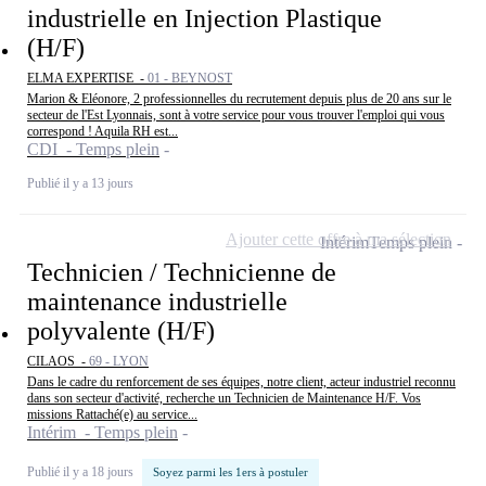
industrielle en Injection Plastique
(H/F)
ELMA EXPERTISE -
01 - BEYNOST
Marion & Eléonore, 2 professionnelles du recrutement depuis plus de 20 ans sur le
secteur de l'Est Lyonnais, sont à votre service pour vous trouver l'emploi qui vous
correspond ! Aquila RH est...
CDI - Temps plein
Publié il y a 13 jours
Ajouter cette offre à ma sélection
Intérim
Temps plein
Technicien / Technicienne de
maintenance industrielle
polyvalente (H/F)
CILAOS -
69 - LYON
Dans le cadre du renforcement de ses équipes, notre client, acteur industriel reconnu
dans son secteur d'activité, recherche un Technicien de Maintenance H/F. Vos
missions Rattaché(e) au service...
Intérim - Temps plein
Publié il y a 18 jours
Soyez parmi les 1ers à postuler