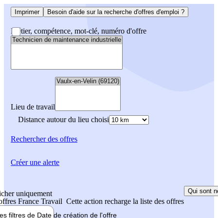
Imprimer
Besoin d'aide sur la recherche d'offres d'emploi ?
Métier, compétence, mot-clé, numéro d'offre
Lieu de travail
Distance autour du lieu choisi
Rechercher
des offres
Créer une alerte
Qui sont n
icher uniquement
 offres France Travail
Cette action recharge la liste des offres
les filtres de
Date de création
de l'offre