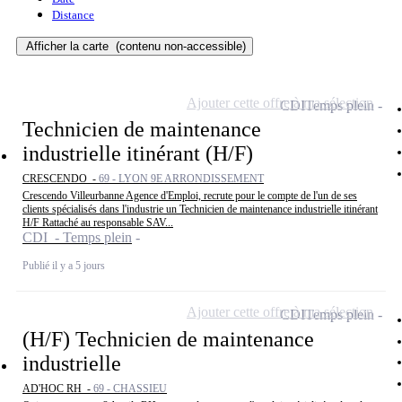
Distance
Afficher la carte
(contenu non-accessible)
Ajouter cette offre à ma sélection
CDI
Temps plein
Technicien de maintenance
industrielle itinérant (H/F)
CRESCENDO -
69 - LYON 9E ARRONDISSEMENT
Crescendo Villeurbanne Agence d'Emploi, recrute pour le compte de l'un de ses
clients spécialisés dans l'industrie un Technicien de maintenance industrielle itinérant
H/F Rattaché au responsable SAV...
CDI - Temps plein
Publié il y a 5 jours
Ajouter cette offre à ma sélection
CDI
Temps plein
(H/F) Technicien de maintenance
industrielle
AD'HOC RH -
69 - CHASSIEU