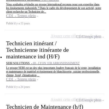
Vous souhaitez rejoindre un groupe international reconnu pour son expertise dans
les équipements industriels ? Dans le cadre du développement de son activité, notre
client recherche un Technicien de...
CDI - Temps plein
Publié il y a 13 jours
Ajouter cette offre à ma sélection
CDI
Temps plein
Technicien itinérant /
Technicienne itinérante de
maintenance ind (H/F)
SEBI SOLUTIONS -
69 - LYON 1ER ARRONDISSEMENT
Le groupe SEBI est un des plus importants leaders français de la vente, installation
et maintenance de matériel et équipement de blanchisserie, cuisine professionnelle,
chimie, froid, climatisation,...
CDI - Temps plein
Publié il y a 24 jours
Ajouter cette offre à ma sélection
CDI
Temps plein
Technicien de Maintenance (h/f)