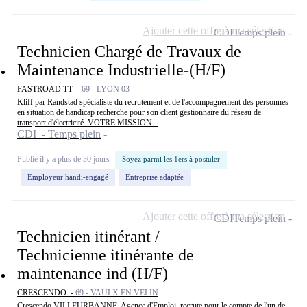
Ajouter cette offre à ma sélection
CDI
Temps plein
Technicien Chargé de Travaux de
Maintenance Industrielle-(H/F)
FASTROAD TT -
69 - LYON 03
Kliff par Randstad spécialiste du recrutement et de l'accompagnement des personnes
en situation de handicap recherche pour son client gestionnaire du réseau de
transport d'électricité. VOTRE MISSION...
CDI - Temps plein
Publié il y a plus de 30 jours
Soyez parmi les 1ers à postuler
Employeur handi-engagé
Entreprise adaptée
Ajouter cette offre à ma sélection
CDI
Temps plein
Technicien itinérant /
Technicienne itinérante de
maintenance ind (H/F)
CRESCENDO -
69 - VAULX EN VELIN
Crescendo VILLEURBANNE, Agence d'Emploi, recrute pour le compte de l'un de