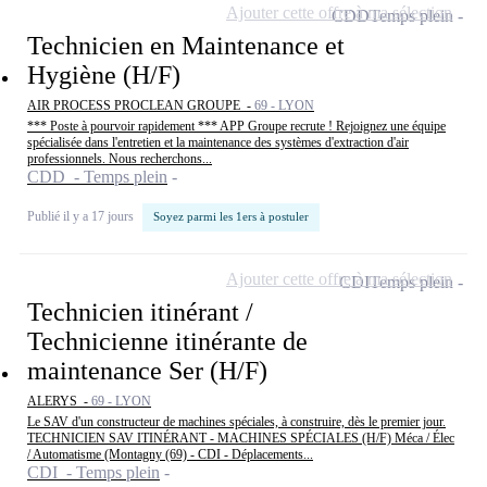
Ajouter cette offre à ma sélection
CDD
Temps plein
Technicien en Maintenance et
Hygiène (H/F)
AIR PROCESS PROCLEAN GROUPE -
69 - LYON
*** Poste à pourvoir rapidement *** APP Groupe recrute ! Rejoignez une équipe
spécialisée dans l'entretien et la maintenance des systèmes d'extraction d'air
professionnels. Nous recherchons...
CDD - Temps plein
Publié il y a 17 jours
Soyez parmi les 1ers à postuler
Ajouter cette offre à ma sélection
CDI
Temps plein
Technicien itinérant /
Technicienne itinérante de
maintenance Ser (H/F)
ALERYS -
69 - LYON
Le SAV d'un constructeur de machines spéciales, à construire, dès le premier jour.
TECHNICIEN SAV ITINÉRANT - MACHINES SPÉCIALES (H/F) Méca / Élec
/ Automatisme (Montagny (69) - CDI - Déplacements...
CDI - Temps plein