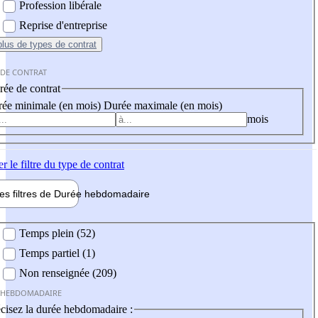
Profession libérale
Reprise d'entreprise
plus
de types de contrat
 DE CONTRAT
ée de contrat
ée minimale (en mois)
Durée maximale (en mois)
mois
er
le filtre du type de contrat
les filtres de
Durée hebdo
madaire
 hebdomadaire
Temps plein (52)
Temps partiel (1)
Non renseignée (209)
 HEBDOMADAIRE
cisez la durée hebdomadaire :