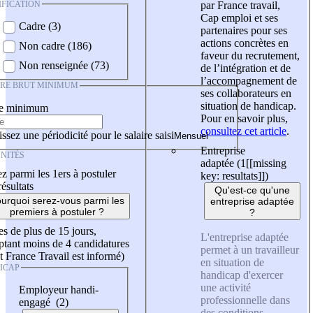
IFICATION
par France travail,
Cap emploi et ses
Cadre (3)
partenaires pour ses
actions concrètes en
Non cadre (186)
faveur du recrutement,
Non renseignée (73)
de l’intégration et de
l’accompagnement de
IRE BRUT MINIMUM
ses collaborateurs en
situation de handicap.
re minimum
Pour en savoir plus,
consultez cet article
.
ssez une périodicité pour le salaire saisi
Entreprise
NITÉS
adaptée (1
[[missing
z parmi les 1ers à postuler
key: resultats]]
)
résultats
Qu'est-ce qu'une
urquoi serez-vous parmi les
entreprise adaptée
premiers à postuler ?
?
es de plus de 15 jours,
L'entreprise adaptée
tant moins de 4 candidatures
permet à un travailleur
t France Travail est informé)
en situation de
ICAP
handicap d'exercer
une activité
Employeur handi-
professionnelle dans
engagé (2)
des conditions