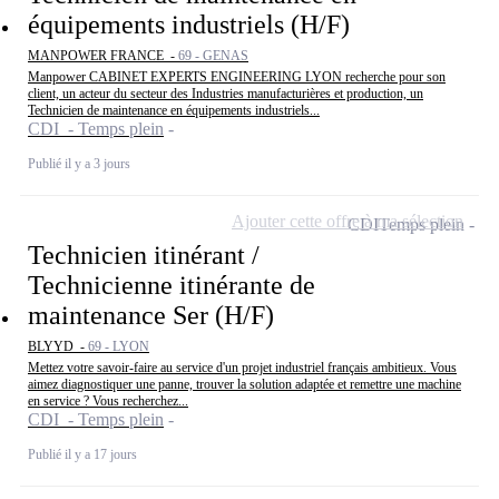
équipements industriels (H/F)
MANPOWER FRANCE -
69 - GENAS
Manpower CABINET EXPERTS ENGINEERING LYON recherche pour son
client, un acteur du secteur des Industries manufacturières et production, un
Technicien de maintenance en équipements industriels...
CDI - Temps plein
Publié il y a 3 jours
Ajouter cette offre à ma sélection
CDI
Temps plein
Technicien itinérant /
Technicienne itinérante de
maintenance Ser (H/F)
BLYYD -
69 - LYON
Mettez votre savoir-faire au service d'un projet industriel français ambitieux. Vous
aimez diagnostiquer une panne, trouver la solution adaptée et remettre une machine
en service ? Vous recherchez...
CDI - Temps plein
Publié il y a 17 jours