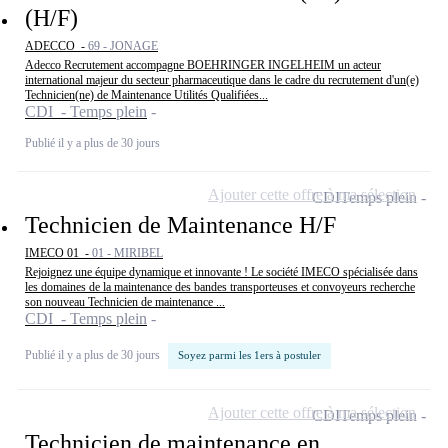
(H/F)
ADECCO -
69 - JONAGE
Adecco Recrutement accompagne BOEHRINGER INGELHEIM un acteur
international majeur du secteur pharmaceutique dans le cadre du recrutement d'un(e)
Technicien(ne) de Maintenance Utilités Qualifiées...
CDI - Temps plein
Publié il y a plus de 30 jours
Ajouter cette offre à ma sélection
CDI
Temps plein
Technicien de Maintenance H/F
IMECO 01 -
01 - MIRIBEL
Rejoignez une équipe dynamique et innovante ! Le société IMECO spécialisée dans
les domaines de la maintenance des bandes transporteuses et convoyeurs recherche
son nouveau Technicien de maintenance ...
CDI - Temps plein
Publié il y a plus de 30 jours
Soyez parmi les 1ers à postuler
Ajouter cette offre à ma sélection
CDI
Temps plein
Technicien de maintenance en