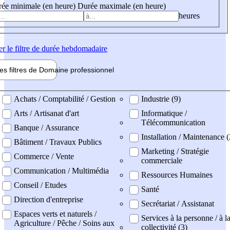
ée minimale (en heure)
Durée maximale (en heure)
heures
er
le filtre de durée hebdomadaire
les filtres de
Domaine pro
fessionnel
ne professionel
Achats / Comptabilité / Gestion
Industrie (9)
Arts / Artisanat d'art
Informatique /
Télécommunication
Banque / Assurance
Installation / Maintenance 
Bâtiment / Travaux Publics
Marketing / Stratégie
Commerce / Vente
commerciale
Communication / Multimédia
Ressources Humaines
Conseil / Etudes
Santé
Direction d'entreprise
Secrétariat / Assistanat
Espaces verts et naturels /
Services à la personne / à l
Agriculture / Pêche / Soins aux
collectivité (3)