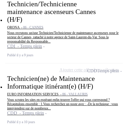
Technicien/Technicienne
maintenance ascenseurs Cannes
(H/F)
ORONA -
06 - CANNES
Nous recrutons un/une Technicien/Technicienne de maintenance ascenseurs pour le
secteur de Cannes, rattaché à notre agence de Saint-Laurent-du-Var. Sous la
responsabilité du Responsable...
CDI - Temps plein
Publié il y a 9 jours
Ajouter cette offre à ma sélection
CDD
Temps plein
Technicien(ne) de Maintenance
Informatique itinérant(e) (H/F)
EURO INFORMATION SERVICES -
06 - VALLAURIS
Vous scrutez les sites en espérant enfin trouver l'offre qui vous correspond ?
Récapitulons ensemble : 1.Vous recherchez un poste avec : -De la technique : vous
interviendrez sur de nombreux...
CDD - Temps plein
Publié il y a 10 jours