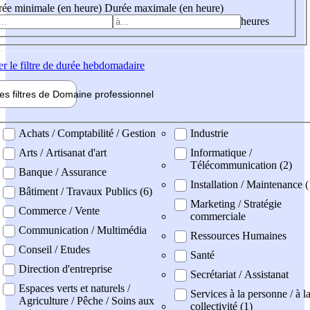
ée minimale (en heure)
Durée maximale (en heure)
heures
er
le filtre de durée hebdomadaire
les filtres de
Domaine pro
fessionnel
ne professionel
Achats / Comptabilité / Gestion
Industrie
Arts / Artisanat d'art
Informatique /
Télécommunication (2)
Banque / Assurance
Installation / Maintenance 
Bâtiment / Travaux Publics (6)
Marketing / Stratégie
Commerce / Vente
commerciale
Communication / Multimédia
Ressources Humaines
Conseil / Etudes
Santé
Direction d'entreprise
Secrétariat / Assistanat
Espaces verts et naturels /
Services à la personne / à l
Agriculture / Pêche / Soins aux
collectivité (1)