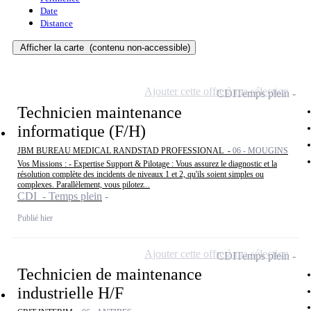
Date
Distance
Afficher la carte
(contenu non-accessible)
Ajouter cette offre à ma sélection
CDI
Temps plein
Technicien maintenance
informatique (F/H)
JBM BUREAU MEDICAL RANDSTAD PROFESSIONAL -
06 - MOUGINS
Vos Missions : - Expertise Support & Pilotage : Vous assurez le diagnostic et la
résolution complète des incidents de niveaux 1 et 2, qu'ils soient simples ou
complexes. Parallèlement, vous pilotez...
CDI - Temps plein
Publié hier
Ajouter cette offre à ma sélection
CDI
Temps plein
Technicien de maintenance
industrielle H/F