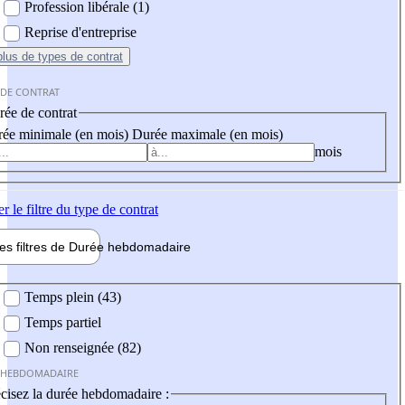
Profession libérale (1)
Reprise d'entreprise
plus
de types de contrat
 DE CONTRAT
ée de contrat
ée minimale (en mois)
Durée maximale (en mois)
mois
er
le filtre du type de contrat
les filtres de
Durée hebdo
madaire
 hebdomadaire
Temps plein (43)
Temps partiel
Non renseignée (82)
 HEBDOMADAIRE
cisez la durée hebdomadaire :