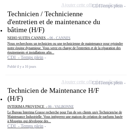
Ajouter cette offre à ma sélection
CDI
Temps plein
Technicien / Technicienne
d'entretien et de maintenance du
bâtime (H/F)
NEHO SUITES CANNES -
06 - CANNES
Nous recherchons un technicien ou une technicienne de maintenance pour rejoindre
notre équipe dynamique. Vous serez en charge de l'entretien et de la réparation des
équipements et installations afin...
CDI - Temps plein
Publié il y a 16 jours
Ajouter cette offre à ma sélection
CDI
Temps plein
Technicien de Maintenance H/F
(H/F)
INTERIMA PROVENCE -
06 - VALBONNE
Le Bureau Interima Grasse recherche pour l'un de ses clients un/e Technicien/ne de
Maintenance Industrielle. Vous intégrerez une maison de création de parfums basée
à Mougins qui développe des...
CDI - Temps plein