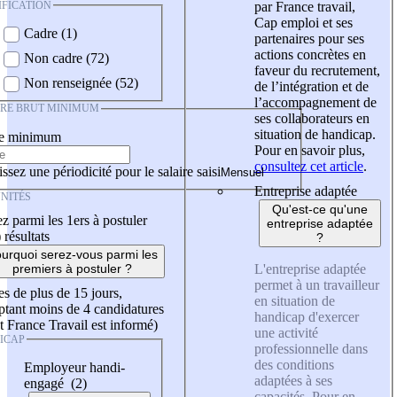
IFICATION
par France travail,
Cap emploi et ses
Cadre (1)
partenaires pour ses
actions concrètes en
Non cadre (72)
faveur du recrutement,
Non renseignée (52)
de l’intégration et de
l’accompagnement de
IRE BRUT MINIMUM
ses collaborateurs en
situation de handicap.
re minimum
Pour en savoir plus,
consultez cet article
.
ssez une périodicité pour le salaire saisi
Entreprise adaptée
NITÉS
Qu'est-ce qu'une
z parmi les 1ers à postuler
entreprise adaptée
)
résultats
?
urquoi serez-vous parmi les
L'entreprise adaptée
premiers à postuler ?
permet à un travailleur
es de plus de 15 jours,
en situation de
tant moins de 4 candidatures
handicap d'exercer
t France Travail est informé)
une activité
ICAP
professionnelle dans
des conditions
Employeur handi-
adaptées à ses
engagé (2)
capacités. Pour en