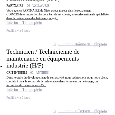
PARTNAIRE -
06 - VALLAURIS
Votre agence PARTNAIRE de Nice, acteur majeur dans le recrutement
CDD/CDI/Intérim, recherche pour l'un de ses clients, entreprise nationale spécialisée
dans la maintenance des bâtiments, un(e)...
Intérim - Temps plein
Publié il y a 3 jours
Ajouter cette offre à ma sélection
Intérim
Temps plein
Technicien / Technicienne de
maintenance en équipements
industrie (H/F)
CRIT INTERIM -
06 - ANTIBES
Dans le cadre du développement de son activité, nous recherchons pour notre client,
spécialisé dans le secteur de la maintenance dans le secteur du nettoyage, un
technicien de maintenance SAV...
Intérim - Temps plein
Publié il y a 5 jours
Ajouter cette offre à ma sélection
CDI
Temps plein