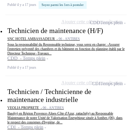
Publié il y a 17 jours
Soyez parmi les 1ers à postuler
Ajouter cette offre à ma sélection
CDD
Temps plein
Technicien de maintenance (H/F)
SNC HOTEL AMBASSADEUR -
06 - ANTIBES
Sous la responsabilité du Responsable technique, vous serez en charge: -Assurer
l'entretien préventif des chambres et du bâtiment en fonction du planning établi par le
Directeur Technique -Travaux...
CDD - Temps plein
Publié il y a 17 jours
Ajouter cette offre à ma sélection
CDI
Temps plein
Technicien / Technicienne de
maintenance industrielle
VEOLIA PROPRETE -
06 - ANTIBES
Basé(e) en Région Provence-Alpes-Côte d'Azur, rattaché(e) au Responsable
Maintenance de notre Unité de Valorisation Énergétique située à Antibes (06), dans
le respect des consignes d'hygiène, de...
CDI - Temps plein