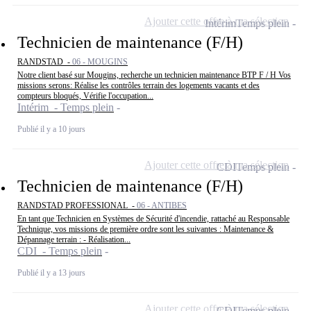
Ajouter cette offre à ma sélection
Intérim
Temps plein
Technicien de maintenance (F/H)
RANDSTAD -
06 - MOUGINS
Notre client basé sur Mougins, recherche un technicien maintenance BTP F / H Vos
missions serons: Réalise les contrôles terrain des logements vacants et des
compteurs bloqués, Vérifie l'occupation...
Intérim - Temps plein
Publié il y a 10 jours
Ajouter cette offre à ma sélection
CDI
Temps plein
Technicien de maintenance (F/H)
RANDSTAD PROFESSIONAL -
06 - ANTIBES
En tant que Technicien en Systèmes de Sécurité d'incendie, rattaché au Responsable
Technique, vos missions de première ordre sont les suivantes : Maintenance &
Dépannage terrain : - Réalisation...
CDI - Temps plein
Publié il y a 13 jours
Ajouter cette offre à ma sélection
CDI
Temps plein