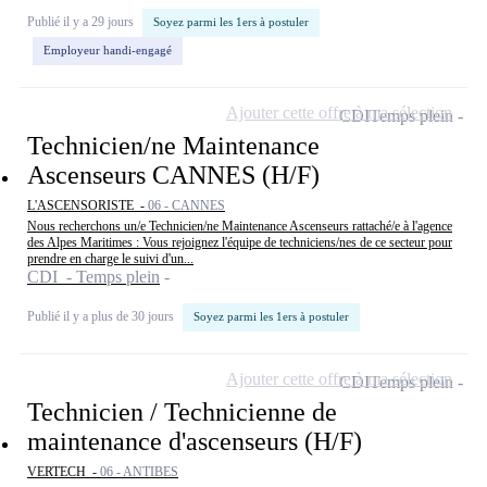
Publié il y a 29 jours
Soyez parmi les 1ers à postuler
Employeur handi-engagé
Ajouter cette offre à ma sélection
CDI
Temps plein
Technicien/ne Maintenance
Ascenseurs CANNES (H/F)
L'ASCENSORISTE -
06 - CANNES
Nous recherchons un/e Technicien/ne Maintenance Ascenseurs rattaché/e à l'agence
des Alpes Maritimes : Vous rejoignez l'équipe de techniciens/nes de ce secteur pour
prendre en charge le suivi d'un...
CDI - Temps plein
Publié il y a plus de 30 jours
Soyez parmi les 1ers à postuler
Ajouter cette offre à ma sélection
CDI
Temps plein
Technicien / Technicienne de
maintenance d'ascenseurs (H/F)
VERTECH -
06 - ANTIBES