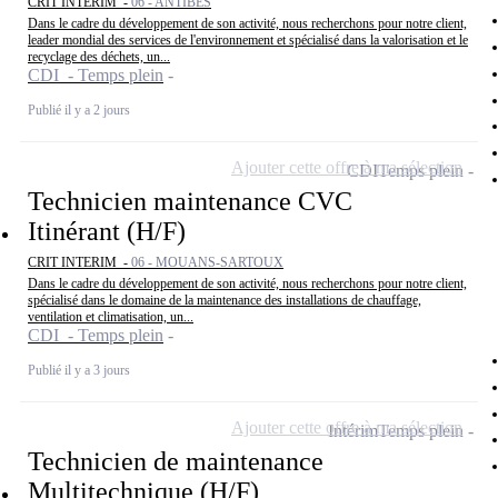
CRIT INTERIM -
06 - ANTIBES
Dans le cadre du développement de son activité, nous recherchons pour notre client,
leader mondial des services de l'environnement et spécialisé dans la valorisation et le
recyclage des déchets, un...
CDI - Temps plein
Publié il y a 2 jours
Ajouter cette offre à ma sélection
CDI
Temps plein
Technicien maintenance CVC
Itinérant (H/F)
CRIT INTERIM -
06 - MOUANS-SARTOUX
Dans le cadre du développement de son activité, nous recherchons pour notre client,
spécialisé dans le domaine de la maintenance des installations de chauffage,
ventilation et climatisation, un...
CDI - Temps plein
Publié il y a 3 jours
Ajouter cette offre à ma sélection
Intérim
Temps plein
Technicien de maintenance
Multitechnique (H/F)