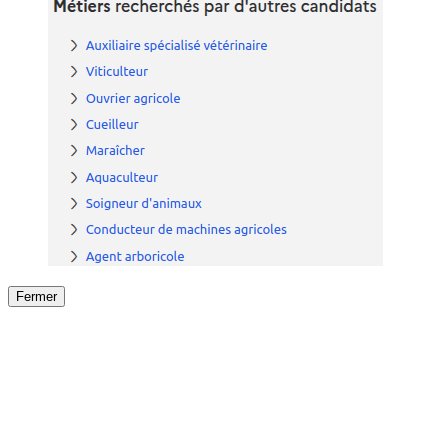
Fermer
Fermer
le détail de l'offre
/
Offre
sur
Offre précéden