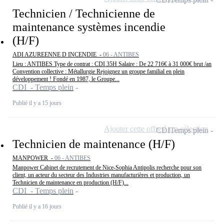
Technicien / Technicienne de
maintenance systèmes incendie
(H/F)
ADI AZUREENNE D INCENDIE -
06 - ANTIBES
Lieu : ANTIBES Type de contrat : CDI 35H Salaire : De 22 716€ à 31 000€ brut /an
Convention collective : Métallurgie Rejoignez un groupe familial en plein
développement ! Fondé en 1987, le Groupe...
CDI - Temps plein
Publié il y a 15 jours
Ajouter cette offre à ma sélection
CDI
Temps plein
Technicien de maintenance (H/F)
MANPOWER -
06 - ANTIBES
Manpower Cabinet de recrutement de Nice-Sophia Antipolis recherche pour son
client, un acteur du secteur des Industries manufacturières et production, un
Technicien de maintenance en production (H/F)...
CDI - Temps plein
Publié il y a 16 jours