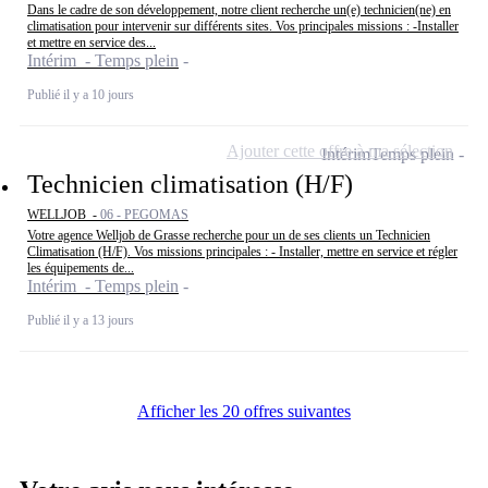
Dans le cadre de son développement, notre client recherche un(e) technicien(ne) en
climatisation pour intervenir sur différents sites. Vos principales missions : -Installer
et mettre en service des...
Intérim - Temps plein
Publié il y a 10 jours
Ajouter cette offre à ma sélection
Intérim
Temps plein
Technicien climatisation (H/F)
WELLJOB -
06 - PEGOMAS
Votre agence Welljob de Grasse recherche pour un de ses clients un Technicien
Climatisation (H/F). Vos missions principales : - Installer, mettre en service et régler
les équipements de...
Intérim - Temps plein
Publié il y a 13 jours
Afficher les 20 offres suivantes