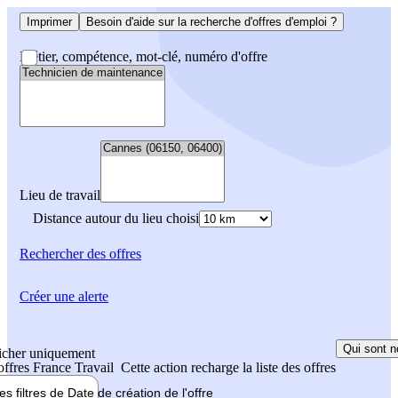
Imprimer
Besoin d'aide sur la recherche d'offres d'emploi ?
Métier, compétence, mot-clé, numéro d'offre
Lieu de travail
Distance autour du lieu choisi
Rechercher
des offres
Créer une alerte
Qui sont n
icher uniquement
 offres France Travail
Cette action recharge la liste des offres
les filtres de
Date de création
de l'offre