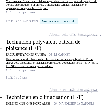
Vos missions : Maintenance et dépannages d'ascenseurs, de portes de garage et de
portails automatiques. Sur un parc d'installations définies, maintenance et
dépannages des appareils. 1 fois par...
CDI - Temps plein
Publié il y a plus de 30 jours
Soyez parmi les 1ers à postuler
Ajouter cette offre à ma sélection
CDI
Temps plein
Technicien polyvalent bateau de
plaisance (H/F)
EXCLUSIVE YACHTS RIVIERA -
06 - LE CANNET
Description du poste : Nous recherchons un/une technicien polyvalent H/F en
charge de la préparation et maintenance/réparation des bateaux neufs (JEANNEAU,
PRESTIGE essentiellement) et occasion...
CDI - Temps plein
Publié il y a 9 jours
Ajouter cette offre à ma sélection
Intérim
Temps plein
Technicien en climatisation (H/F)
DOMINO MISSIONS NORD ALPES -
06 - MANDELIEU LA NAPOULE