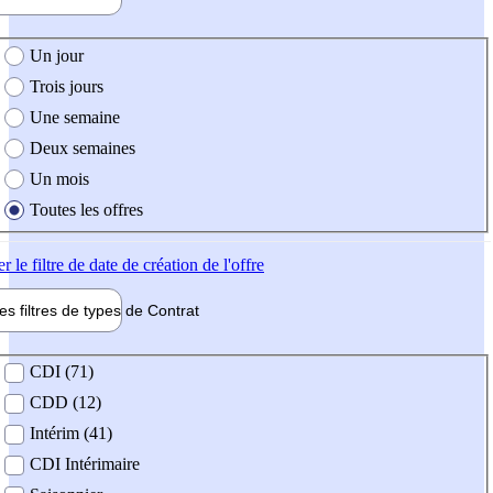
e création de l'offre
Un jour
Trois jours
Une semaine
Deux semaines
Un mois
Toutes les offres
er
le filtre de date de création de l'offre
les filtres de types de
Contrat
de contrat
CDI (71)
CDD (12)
Intérim (41)
CDI Intérimaire