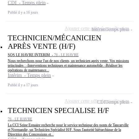
CDI - Temps plein
Publié il y a 16 jours
Ajouter cette offre à ma sélection
Intérim
Temps plein
TECHNICIEN/MÉCANICIEN
APRÈS VENTE (H/F)
SOS LE HAVRE INTERIM -
76 - LE HAVRE
Nous recherchons pour l'un de nos clients, un technicien après vente. Vos missions
principales : -Interventions techniques et maintenance automobile. -Réaliser les
opérations de maintenance...
Intérim - Temps plein
Publié il y a 17 jours
Ajouter cette offre à ma sélection
CDI
Temps plein
TECHNICIEN SPECIALISE H/F
76 - LE HAVRE
La CCI Seine Estuaire recherche pour le service technique des ponts de Tancarville
et Normandie, un Technicien Spécialisé H/F. Sous l'autorité hiérarchique de la
Directrice des Concessions et...