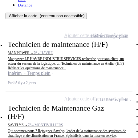
Distance
Afficher la carte
(contenu non-accessible)
Ajouter cette offre à ma sélection
Intérim
Temps plein
Technicien de maintenance (H/F)
MANPOWER -
76 - HAVRE
Manpower LE HAVRE INDUSTRIE SERVICES recherche pour son client, un
acteur du secteur de la logistique, un Technicien de maintenance en Atelier (H/F) -
Réaliser les opérations de maintenance...
Intérim - Temps plein
Publié il y a 2 jours
Ajouter cette offre à ma sélection
CDI
Temps plein
Technicien de Maintenance Gaz
(H/F)
SAVELYS -
76 - MONTIVILLIERS
Qui sommes-nous ? Rejoignez Savelys, leader de la maintenance des systèmes de
chauffage et de climatisation en France. Spécialisés dans la mise en service,