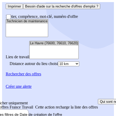
Imprimer
Besoin d'aide sur la recherche d'offres d'emploi ?
Métier, compétence, mot-clé, numéro d'offre
Lieu de travail
Distance autour du lieu choisi
Rechercher
des offres
Créer une alerte
Qui sont n
icher uniquement
 offres France Travail
Cette action recharge la liste des offres
les filtres de
Date de création
de l'offre