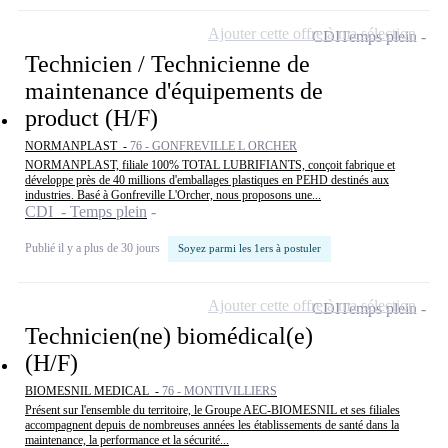
Ajouter cette offre à ma sélection
CDI
Temps plein
Technicien / Technicienne de
maintenance d'équipements de
product (H/F)
NORMANPLAST -
76 - GONFREVILLE L ORCHER
NORMANPLAST, filiale 100% TOTAL LUBRIFIANTS, conçoit fabrique et
développe près de 40 millions d'emballages plastiques en PEHD destinés aux
industries. Basé à Gonfreville L'Orcher, nous proposons une...
CDI - Temps plein
Publié il y a plus de 30 jours
Soyez parmi les 1ers à postuler
Ajouter cette offre à ma sélection
CDI
Temps plein
Technicien(ne) biomédical(e)
(H/F)
BIOMESNIL MEDICAL -
76 - MONTIVILLIERS
Présent sur l'ensemble du territoire, le Groupe AEC-BIOMESNIL et ses filiales
accompagnent depuis de nombreuses années les établissements de santé dans la
maintenance, la performance et la sécurité...