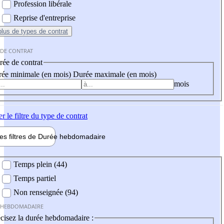
Profession libérale
Reprise d'entreprise
plus
de types de contrat
 DE CONTRAT
ée de contrat
ée minimale (en mois)
Durée maximale (en mois)
mois
er
le filtre du type de contrat
les filtres de
Durée hebdo
madaire
 hebdomadaire
Temps plein (44)
Temps partiel
Non renseignée (94)
 HEBDOMADAIRE
cisez la durée hebdomadaire :