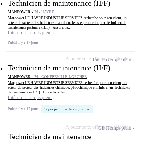
Technicien de maintenance (H/F)
MANPOWER -
76 - HAVRE
Manpower LE HAVRE INDUSTRIE SERVICES recherche pour son client, un
acteur du secteur des Industries manufacturières et production, un Technicien de
maintenance portuaire (H/F) - Assurer la...
Intérim - Temps plein
Publié il y a 17 jours
Ajouter cette offre à ma sélection
Intérim
Temps plein
Technicien de maintenance (H/F)
MANPOWER -
76 - GONFREVILLE-L'ORCHER
Manpower LE HAVRE INDUSTRIE SERVICES recherche pour son client, un
acteur du secteur des Industries chimique, pétrochimique et minière, un Technicien
de maintenance (H/F) - Procéder à des...
Intérim - Temps plein
Publié il y a 17 jours
Soyez parmi les 1ers à postuler
Ajouter cette offre à ma sélection
CDI
Temps plein
Technicien de maintenance