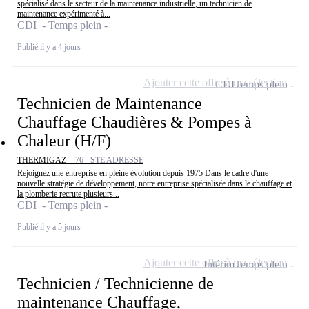
spécialisé dans le secteur de la maintenance industrielle, un technicien de
maintenance expérimenté à...
CDI - Temps plein
Publié il y a 4 jours
Ajouter cette offre à ma sélection
CDI
Temps plein
Technicien de Maintenance
Chauffage Chaudières & Pompes à
Chaleur (H/F)
THERMIGAZ -
76 - STE ADRESSE
Rejoignez une entreprise en pleine évolution depuis 1975 Dans le cadre d'une
nouvelle stratégie de développement, notre entreprise spécialisée dans le chauffage et
la plomberie recrute plusieurs...
CDI - Temps plein
Publié il y a 5 jours
Ajouter cette offre à ma sélection
Intérim
Temps plein
Technicien / Technicienne de
maintenance Chauffage,