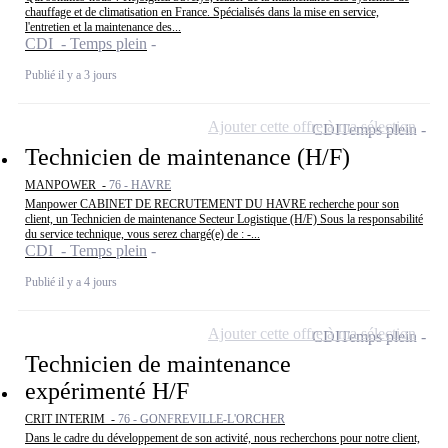
chauffage et de climatisation en France. Spécialisés dans la mise en service,
l'entretien et la maintenance des...
CDI - Temps plein
Publié il y a 3 jours
Ajouter cette offre à ma sélection
CDI
Temps plein
Technicien de maintenance (H/F)
MANPOWER -
76 - HAVRE
Manpower CABINET DE RECRUTEMENT DU HAVRE recherche pour son
client, un Technicien de maintenance Secteur Logistique (H/F) Sous la responsabilité
du service technique, vous serez chargé(e) de : -...
CDI - Temps plein
Publié il y a 4 jours
Ajouter cette offre à ma sélection
CDI
Temps plein
Technicien de maintenance
expérimenté H/F
CRIT INTERIM -
76 - GONFREVILLE-L'ORCHER
Dans le cadre du développement de son activité, nous recherchons pour notre client,