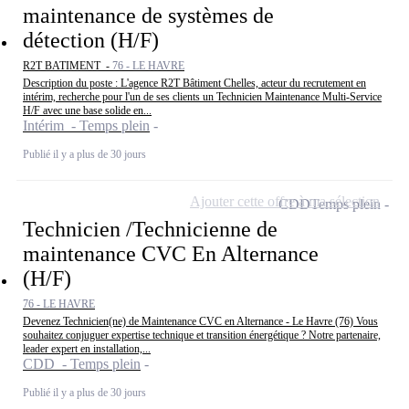
maintenance de systèmes de
détection (H/F)
R2T BATIMENT -
76 - LE HAVRE
Description du poste : L'agence R2T Bâtiment Chelles, acteur du recrutement en
intérim, recherche pour l'un de ses clients un Technicien Maintenance Multi-Service
H/F avec une base solide en...
Intérim - Temps plein
Publié il y a plus de 30 jours
Ajouter cette offre à ma sélection
CDD
Temps plein
Technicien /Technicienne de
maintenance CVC En Alternance
(H/F)
76 - LE HAVRE
Devenez Technicien(ne) de Maintenance CVC en Alternance - Le Havre (76) Vous
souhaitez conjuguer expertise technique et transition énergétique ? Notre partenaire,
leader expert en installation,...
CDD - Temps plein
Publié il y a plus de 30 jours