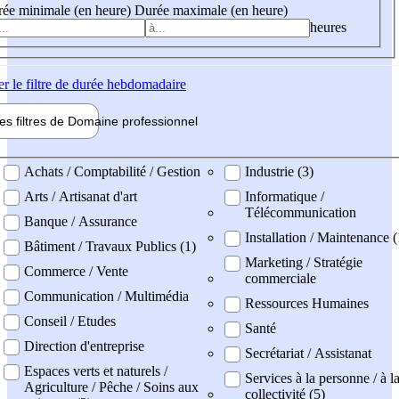
ée minimale (en heure)
Durée maximale (en heure)
heures
er
le filtre de durée hebdomadaire
les filtres de
Domaine pro
fessionnel
ne professionel
Achats / Comptabilité / Gestion
Industrie (3)
Arts / Artisanat d'art
Informatique /
Télécommunication
Banque / Assurance
Installation / Maintenance 
Bâtiment / Travaux Publics (1)
Marketing / Stratégie
Commerce / Vente
commerciale
Communication / Multimédia
Ressources Humaines
Conseil / Etudes
Santé
Direction d'entreprise
Secrétariat / Assistanat
Espaces verts et naturels /
Services à la personne / à l
Agriculture / Pêche / Soins aux
collectivité (5)