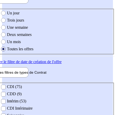
e création de l'offre
Un jour
Trois jours
Une semaine
Deux semaines
Un mois
Toutes les offres
er
le filtre de date de création de l'offre
les filtres de types de
Contrat
de contrat
CDI (75)
CDD (9)
Intérim (53)
CDI Intérimaire