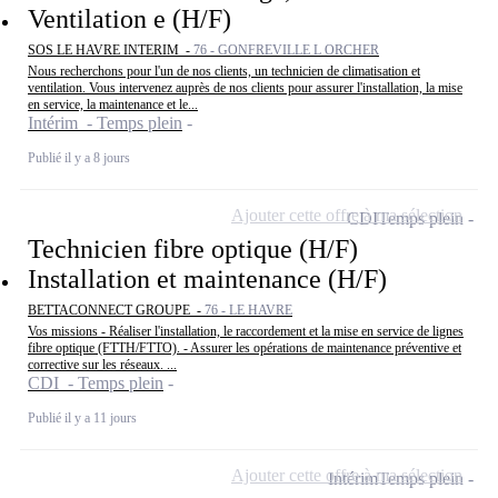
Ventilation e (H/F)
SOS LE HAVRE INTERIM -
76 - GONFREVILLE L ORCHER
Nous recherchons pour l'un de nos clients, un technicien de climatisation et
ventilation. Vous intervenez auprès de nos clients pour assurer l'installation, la mise
en service, la maintenance et le...
Intérim - Temps plein
Publié il y a 8 jours
Ajouter cette offre à ma sélection
CDI
Temps plein
Technicien fibre optique (H/F)
Installation et maintenance (H/F)
BETTACONNECT GROUPE -
76 - LE HAVRE
Vos missions - Réaliser l'installation, le raccordement et la mise en service de lignes
fibre optique (FTTH/FTTO). - Assurer les opérations de maintenance préventive et
corrective sur les réseaux. ...
CDI - Temps plein
Publié il y a 11 jours
Ajouter cette offre à ma sélection
Intérim
Temps plein