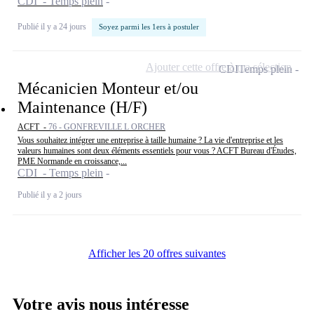
CDI - Temps plein
Publié il y a 24 jours
Soyez parmi les 1ers à postuler
Ajouter cette offre à ma sélection
CDI
Temps plein
Mécanicien Monteur et/ou
Maintenance (H/F)
ACFT -
76 - GONFREVILLE L ORCHER
Vous souhaitez intégrer une entreprise à taille humaine ? La vie d'entreprise et les
valeurs humaines sont deux éléments essentiels pour vous ? ACFT Bureau d'Études,
PME Normande en croissance,...
CDI - Temps plein
Publié il y a 2 jours
Afficher les 20 offres suivantes
Votre avis nous intéresse