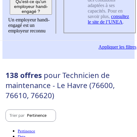
Qu'est-ce qu'un
adaptées à ses
employeur handi-
capacités. Pour en
engagé ?
savoir plus,
consultez
Un employeur handi-
le site de l’UNEA
.
engagé est un
employeur reconnu
Appliquer
les filtres
138 offres
pour Technicien de
maintenance - Le Havre (76600,
76610, 76620)
Trier par
Pertinence
Pertinence
Date