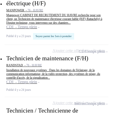
électrique (H/F)
MANPOWER -
76 - HAVRE
Manpower CABINET DE RECRUTEMENT DU HAVRE recherche pour son
client, un Technicien de maintenance électrique courant faible (H/F) Rattaché(e) à
l'équipe technique, vous intervenez sur des chantiers...
CDI - Temps plein
Publié il y a 23 jours
Soyez parmi les 1ers à postuler
Ajouter cette offre à ma sélection
CDI
Temps plein
Technicien de maintenance (F/H)
RANDSTAD -
76 - HAVRE
Installation de nouveaux systèmes : Dans les domaines de l'éclairage, de la
communication informatique, de la vidéo protection, des systèmes de péage, du
contrôle d'accès, de la signalisation...
CDI - Temps plein
Publié il y a 24 jours
Ajouter cette offre à ma sélection
Intérim
Temps plein
Technicien / Technicienne de