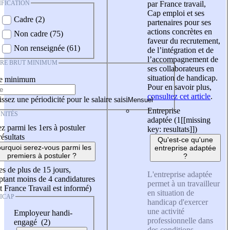
IFICATION
par France travail,
Cap emploi et ses
Cadre (2)
partenaires pour ses
actions concrètes en
Non cadre (75)
faveur du recrutement,
Non renseignée (61)
de l’intégration et de
l’accompagnement de
IRE BRUT MINIMUM
ses collaborateurs en
situation de handicap.
re minimum
Pour en savoir plus,
consultez cet article
.
ssez une périodicité pour le salaire saisi
Entreprise
NITÉS
adaptée (1
[[missing
z parmi les 1ers à postuler
key: resultats]]
)
résultats
Qu'est-ce qu'une
urquoi serez-vous parmi les
entreprise adaptée
premiers à postuler ?
?
es de plus de 15 jours,
L'entreprise adaptée
tant moins de 4 candidatures
permet à un travailleur
t France Travail est informé)
en situation de
ICAP
handicap d'exercer
une activité
Employeur handi-
professionnelle dans
engagé (2)
des conditions