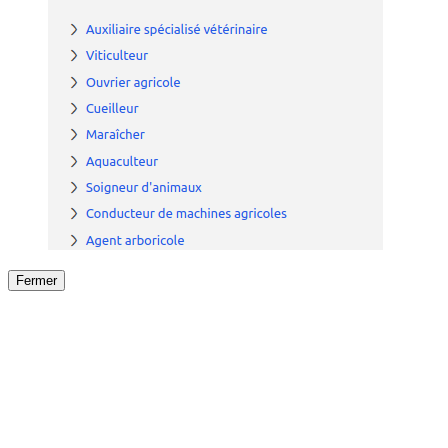
Fermer
Fermer
le détail de l'offre
/
Offre
sur
Offre précéden