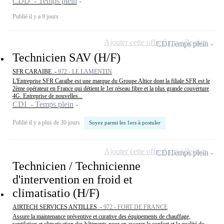
CDD - Temps plein
Publié il y a 9 jours
Ajouter cette offre à ma sélection
CDI
Temps plein
Technicien SAV (H/F)
SFR CARAIBE -
972 - LE LAMENTIN
L'Entreprise SFR Caraïbe est une marque du Groupe Altice dont la filiale SFR est le
2ème opérateur en France qui détient le 1er réseau fibre et la plus grande couverture
4G. Entreprise de nouvelles...
CDI - Temps plein
Publié il y a plus de 30 jours
Soyez parmi les 1ers à postuler
Ajouter cette offre à ma sélection
CDI
Temps plein
Technicien / Technicienne
d'intervention en froid et
climatisatio (H/F)
AIRTECH SERVICES ANTILLES -
972 - FORT DE FRANCE
Assure la maintenance préventive et curative des équipements de chauffage,