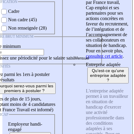
IFICATION
par France travail,
Cap emploi et ses
Cadre
partenaires pour ses
actions concrètes en
Non cadre (45)
faveur du recrutement,
Non renseignée (28)
de l’intégration et de
l’accompagnement de
IRE BRUT MINIMUM
ses collaborateurs en
situation de handicap.
re minimum
Pour en savoir plus,
consultez cet article
.
ssez une périodicité pour le salaire saisi
Entreprise adaptée
NITÉS
Qu'est-ce qu'une
z parmi les 1ers à postuler
entreprise adaptée
résultats
?
urquoi serez-vous parmi les
L'entreprise adaptée
premiers à postuler ?
permet à un travailleur
es de plus de 15 jours,
en situation de
tant moins de 4 candidatures
handicap d'exercer
t France Travail est informé)
une activité
ICAP
professionnelle dans
des conditions
Employeur handi-
adaptées à ses
engagé
capacités. Pour en