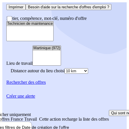
Imprimer
Besoin d'aide sur la recherche d'offres d'emploi ?
Métier, compétence, mot-clé, numéro d'offre
Lieu de travail
Distance autour du lieu choisi
Rechercher
des offres
Créer une alerte
Qui sont n
icher uniquement
 offres France Travail
Cette action recharge la liste des offres
les filtres de
Date de création
de l'offre