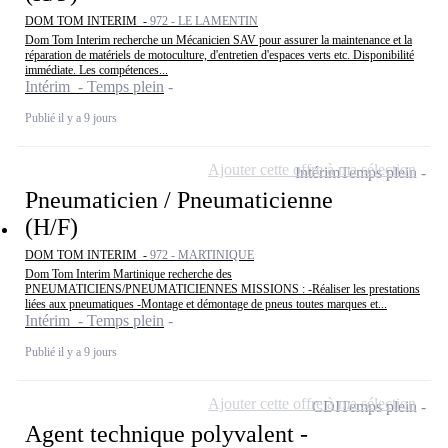
DOM TOM INTERIM -
972 - LE LAMENTIN
Dom Tom Interim recherche un Mécanicien SAV pour assurer la maintenance et la
réparation de matériels de motoculture, d'entretien d'espaces verts etc. Disponibilité
immédiate. Les compétences...
Intérim - Temps plein
Publié il y a 9 jours
Ajouter cette offre à ma sélection
Intérim
Temps plein
Pneumaticien / Pneumaticienne
(H/F)
DOM TOM INTERIM -
972 - MARTINIQUE
Dom Tom Interim Martinique recherche des
PNEUMATICIENS/PNEUMATICIENNES MISSIONS : -Réaliser les prestations
liées aux pneumatiques -Montage et démontage de pneus toutes marques et...
Intérim - Temps plein
Publié il y a 9 jours
Ajouter cette offre à ma sélection
CDI
Temps plein
Agent technique polyvalent -