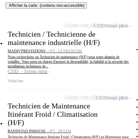
Afficher la carte
(contenu non-accessible)
Ajouter cette offre à ma sélection
CDD
Temps plein
Technicien / Technicienne de
maintenance industrielle (H/F)
MADIV'PRESTATIONS -
972 - LE FRANCOIS
Nous recherchons un Technicien de maintenance (H/F) pour notre abattoir de
volailles. Vous serez en charge d'assurer la disponibilité, la fiabilité et la sécurité des
installations techniques de...
CDD - Temps plein
Publié hier
Ajouter cette offre à ma sélection
CDI
Temps plein
Technicien de Maintenance
Itinérant Froid / Climatisation
(H/F)
RANDSTAD INHOUSE -
972 - DUCOS
Technicien de Maintenance Itinérant Froid / Climatisation (H/F) en Martinique pour