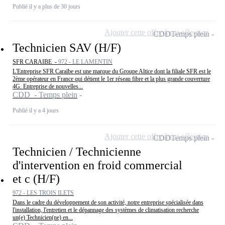
Publié il y a plus de 30 jours
Ajouter cette offre à ma sélection
CDD
Temps plein
Technicien SAV (H/F)
SFR CARAIBE -
972 - LE LAMENTIN
L'Entreprise SFR Caraïbe est une marque du Groupe Altice dont la filiale SFR est le
2ème opérateur en France qui détient le 1er réseau fibre et la plus grande couverture
4G. Entreprise de nouvelles...
CDD - Temps plein
Publié il y a 4 jours
Ajouter cette offre à ma sélection
CDD
Temps plein
Technicien / Technicienne
d'intervention en froid commercial
et c (H/F)
972 - LES TROIS ILETS
Dans le cadre du développement de son activité, notre entreprise spécialisée dans
l'installation, l'entretien et le dépannage des systèmes de climatisation recherche
un(e) Technicien(ne) en...