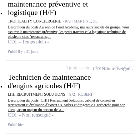
maintenance préventive et
logistique (H/F)
TROPICALITY CONCIERGERIE -
972 - MARTINIQUE
Description du poste Au sein de Food Academy, une autre société du groupe, vous
assurez la maintenance préventive, les petits travaux et la logistique technique de
plusieurs sites (restaurants,...
CDI - Temps plein
Publié il y a 21 jours
Ajouter cette offre à ma sélection
CDI
Non renseigné
Technicien de maintenance
d'engins agricoles (H/F)
LHH RECRUITMENT SOLUTIONS -
972 - ROBERT
Description du poste : LHH Recruitment Solutions, cabinet de conseil en
recrutement et évaluation d'expert.e.s, cadres et dirigeant.e.s, recherche pour son
client, acteur majeur du secteur de la...
CDI - Non renseigné
Publié hier