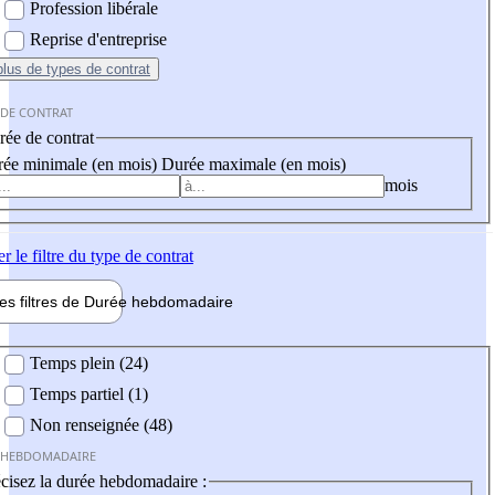
Profession libérale
Reprise d'entreprise
plus
de types de contrat
 DE CONTRAT
ée de contrat
ée minimale (en mois)
Durée maximale (en mois)
mois
er
le filtre du type de contrat
les filtres de
Durée hebdo
madaire
 hebdomadaire
Temps plein (24)
Temps partiel (1)
Non renseignée (48)
 HEBDOMADAIRE
cisez la durée hebdomadaire :