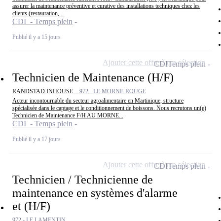
assurer la maintenance préventive et curative des installations techniques chez les
clients (restauration,...
CDI - Temps plein
Publié il y a 15 jours
Ajouter cette offre à ma sélection
CDI
Temps plein
Technicien de Maintenance (H/F)
RANDSTAD INHOUSE -
972 - LE MORNE-ROUGE
Acteur incontournable du secteur agroalimentaire en Martinique, structure
spécialisée dans le captage et le conditionnement de boissons. Nous recrutons un(e)
Technicien de Maintenance F/H AU MORNE...
CDI - Temps plein
Publié il y a 17 jours
Ajouter cette offre à ma sélection
CDI
Temps plein
Technicien / Technicienne de
maintenance en systèmes d'alarme
et (H/F)
972 - LE LAMENTIN