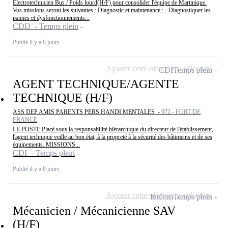
Electrotechnicien Bus / Poids lourd(H/F) pour consolider l'équipe de Martinique.
Vos missions seront les suivantes : Diagnostic et maintenance : - Diagnostiquer les
pannes et dysfonctionnements...
CDD - Temps plein
Publié il y a 8 jours
Ajouter cette offre à ma sélection
CDI
Temps plein
AGENT TECHNIQUE/AGENTE
TECHNIQUE (H/F)
ASS DEP AMIS PARENTS PERS HANDI MENTALES -
972 - FORT DE
FRANCE
LE POSTE Placé sous la responsabilité hiérarchique du directeur de l'établissement,
l'agent technique veille au bon état, à la propreté à la sécurité des bâtiments et de ses
équipements. MISSIONS...
CDI - Temps plein
Publié il y a 8 jours
Ajouter cette offre à ma sélection
Intérim
Temps plein
Mécanicien / Mécanicienne SAV
(H/F)