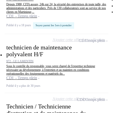
Depuis 1988, CITA assure, 24h sur 24, la sécurité des entreprises de toute taille, des
administrations et des particuliers. Près de 130 collaborateurs sont au service de nos
clients en Martinique,...
CDI - Temps plein
Publié il y a 18 jours
Soyez parmi les 1ers à postuler
Ajouter cette offre à ma sélection
CDI
Temps plein
technicien de maintenance
polyvalent H/F
972 - LE LAMENTIN
Sous le contrôle du responsable, vous serez chargé de l'expertise technique
nécessaire au développement, à l'entretien et au maintien en conditions
opérationnelles des équipements et matériels du...
CDI - Temps plein
Publié il y a plus de 30 jours
Ajouter cette offre à ma sélection
CDD
Temps plein
Technicien / Technicienne