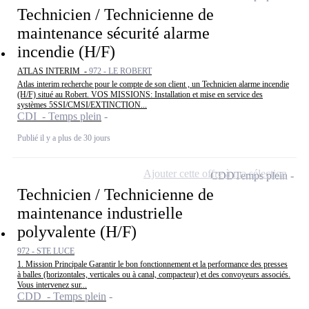
Technicien / Technicienne de
maintenance sécurité alarme
incendie (H/F)
ATLAS INTERIM -
972 - LE ROBERT
Atlas interim recherche pour le compte de son client , un Technicien alarme incendie
(H/F) situé au Robert. VOS MISSIONS: Installation et mise en service des
systèmes 5SSI/CMSI/EXTINCTION...
CDI - Temps plein
Publié il y a plus de 30 jours
Ajouter cette offre à ma sélection
CDD
Temps plein
Technicien / Technicienne de
maintenance industrielle
polyvalente (H/F)
972 - STE LUCE
1. Mission Principale Garantir le bon fonctionnement et la performance des presses
à balles (horizontales, verticales ou à canal, compacteur) et des convoyeurs associés.
Vous intervenez sur...
CDD - Temps plein