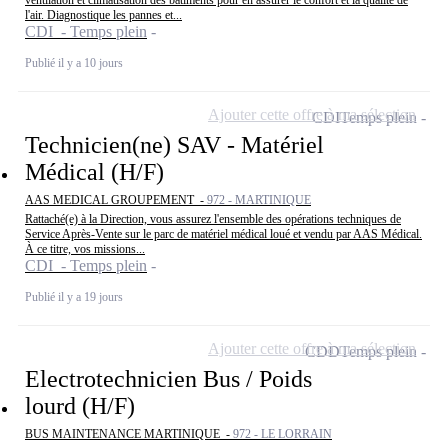
ventilation et climatisation des bâtiments pour en assurer le confort et la qualité de
l'air. Diagnostique les pannes et...
CDI - Temps plein
Publié il y a 10 jours
Ajouter cette offre à ma sélection
CDI
Temps plein
Technicien(ne) SAV - Matériel
Médical (H/F)
AAS MEDICAL GROUPEMENT -
972 - MARTINIQUE
Rattaché(e) à la Direction, vous assurez l'ensemble des opérations techniques de
Service Après-Vente sur le parc de matériel médical loué et vendu par AAS Médical.
À ce titre, vos missions...
CDI - Temps plein
Publié il y a 19 jours
Ajouter cette offre à ma sélection
CDD
Temps plein
Electrotechnicien Bus / Poids
lourd (H/F)
BUS MAINTENANCE MARTINIQUE -
972 - LE LORRAIN