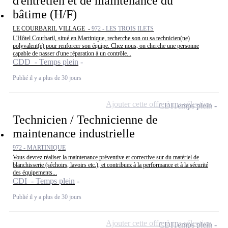
d'entretien et de maintenance du
bâtime (H/F)
LE COURBARIL VILLAGE -
972 - LES TROIS ILETS
L'Hôtel Courbaril, situé en Martinique, recherche son ou sa technicien(ne)
polyvalent(e) pour renforcer son équipe. Chez nous, on cherche une personne
capable de passer d'une réparation à un contrôle...
CDD - Temps plein
Publié il y a plus de 30 jours
Ajouter cette offre à ma sélection
CDI
Temps plein
Technicien / Technicienne de
maintenance industrielle
972 - MARTINIQUE
Vous devrez réaliser la maintenance préventive et corrective sur du matériel de
blanchisserie (séchoirs, lavoirs etc.), et contribuez à la performance et à la sécurité
des équipements...
CDI - Temps plein
Publié il y a plus de 30 jours
Ajouter cette offre à ma sélection
CDI
Temps plein