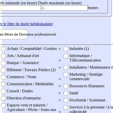
ée minimale (en heure)
Durée maximale (en heure)
heures
er
le filtre de durée hebdomadaire
les filtres de
Domaine pro
fessionnel
ne professionel
Achats / Comptabilité / Gestion
Industrie (1)
Arts / Artisanat d'art
Informatique /
Télécommunication
Banque / Assurance
Installation / Maintenance 
Bâtiment / Travaux Publics (2)
Marketing / Stratégie
Commerce / Vente
commerciale
Communication / Multimédia
Ressources Humaines
Conseil / Etudes
Santé
Direction d'entreprise
Secrétariat / Assistanat
Espaces verts et naturels /
Services à la personne / à l
Agriculture / Pêche / Soins aux
collectivité