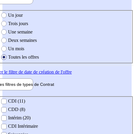
e création de l'offre
Un jour
Trois jours
Une semaine
Deux semaines
Un mois
Toutes les offres
er
le filtre de date de création de l'offre
les filtres de types de
Contrat
de contrat
CDI (11)
CDD (8)
Intérim (20)
CDI Intérimaire