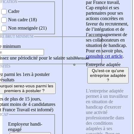
IFICATION
par France travail,
Cap emploi et ses
Cadre
partenaires pour ses
actions concrètes en
Non cadre (18)
faveur du recrutement,
Non renseignée (21)
de l’intégration et de
l’accompagnement de
IRE BRUT MINIMUM
ses collaborateurs en
situation de handicap.
re minimum
Pour en savoir plus,
consultez cet article
.
ssez une périodicité pour le salaire saisi
Entreprise adaptée
NITÉS
Qu'est-ce qu'une
z parmi les 1ers à postuler
entreprise adaptée
résultats
?
urquoi serez-vous parmi les
L'entreprise adaptée
premiers à postuler ?
permet à un travailleur
es de plus de 15 jours,
en situation de
tant moins de 4 candidatures
handicap d'exercer
t France Travail est informé)
une activité
ICAP
professionnelle dans
des conditions
Employeur handi-
adaptées à ses
engagé
capacités. Pour en