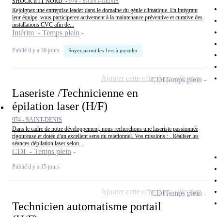
SHOCK ETT NORD -
974 - SAINT-DENIS
Rejoignez une entreprise leader dans le domaine du génie climatique. En intégrant
leur équipe, vous participerez activement à la maintenance préventive et curative des
installations CVC afin de...
Intérim - Temps plein
Publié il y a 30 jours
Soyez parmi les 1ers à postuler
Ajouter cette offre à ma sélection
CDI
Temps plein
Laseriste /Technicienne en
épilation laser (H/F)
974 - SAINT-DENIS
Dans le cadre de notre développement, nous recherchons une laseriste passionnée
rigoureuse et dotée d'un excellent sens du relationnel. Vos missions : . Réaliser les
séances dépilation laser selon...
CDI - Temps plein
Publié il y a 15 jours
Ajouter cette offre à ma sélection
CDI
Temps plein
Technicien automatisme portail