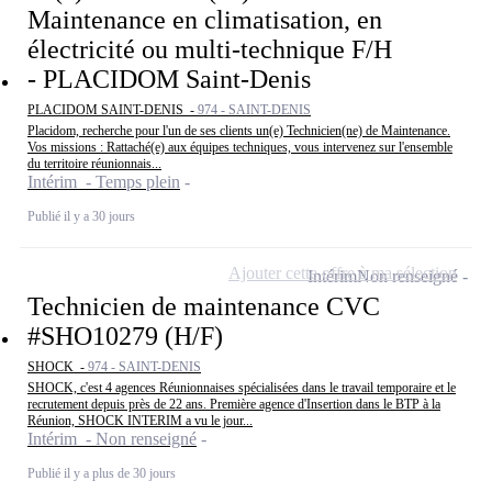
Maintenance en climatisation, en
électricité ou multi-technique F/H
- PLACIDOM Saint-Denis
PLACIDOM SAINT-DENIS -
974 - SAINT-DENIS
Placidom, recherche pour l'un de ses clients un(e) Technicien(ne) de Maintenance.
Vos missions : Rattaché(e) aux équipes techniques, vous intervenez sur l'ensemble
du territoire réunionnais...
Intérim - Temps plein
Publié il y a 30 jours
Ajouter cette offre à ma sélection
Intérim
Non renseigné
Technicien de maintenance CVC
#SHO10279 (H/F)
SHOCK -
974 - SAINT-DENIS
SHOCK, c'est 4 agences Réunionnaises spécialisées dans le travail temporaire et le
recrutement depuis près de 22 ans. Première agence d'Insertion dans le BTP à la
Réunion, SHOCK INTERIM a vu le jour...
Intérim - Non renseigné
Publié il y a plus de 30 jours