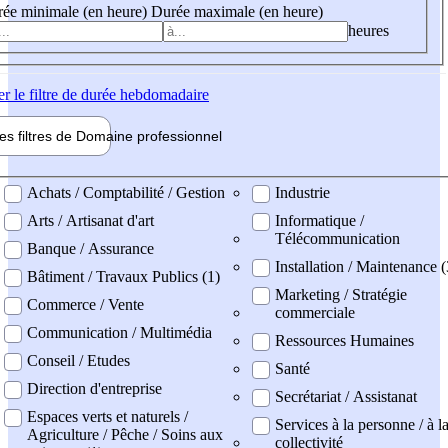
ée minimale (en heure)
Durée maximale (en heure)
heures
er
le filtre de durée hebdomadaire
les filtres de
Domaine pro
fessionnel
ne professionel
Achats / Comptabilité / Gestion
Industrie
Arts / Artisanat d'art
Informatique /
Télécommunication
Banque / Assurance
Installation / Maintenance 
Bâtiment / Travaux Publics (1)
Marketing / Stratégie
Commerce / Vente
commerciale
Communication / Multimédia
Ressources Humaines
Conseil / Etudes
Santé
Direction d'entreprise
Secrétariat / Assistanat
Espaces verts et naturels /
Services à la personne / à l
Agriculture / Pêche / Soins aux
collectivité