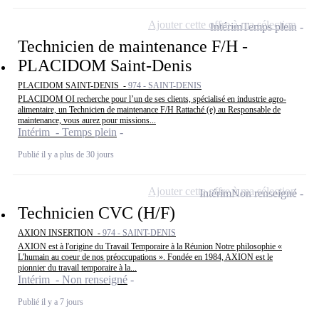
Ajouter cette offre à ma sélection
Intérim
Temps plein
Technicien de maintenance F/H -
PLACIDOM Saint-Denis
PLACIDOM SAINT-DENIS -
974 - SAINT-DENIS
PLACIDOM OI recherche pour l’un de ses clients, spécialisé en industrie agro-
alimentaire, un Technicien de maintenance F/H Rattaché (e) au Responsable de
maintenance, vous aurez pour missions...
Intérim - Temps plein
Publié il y a plus de 30 jours
Ajouter cette offre à ma sélection
Intérim
Non renseigné
Technicien CVC (H/F)
AXION INSERTION -
974 - SAINT-DENIS
AXION est à l'origine du Travail Temporaire à la Réunion Notre philosophie «
L'humain au coeur de nos préoccupations ». Fondée en 1984, AXION est le
pionnier du travail temporaire à la...
Intérim - Non renseigné
Publié il y a 7 jours