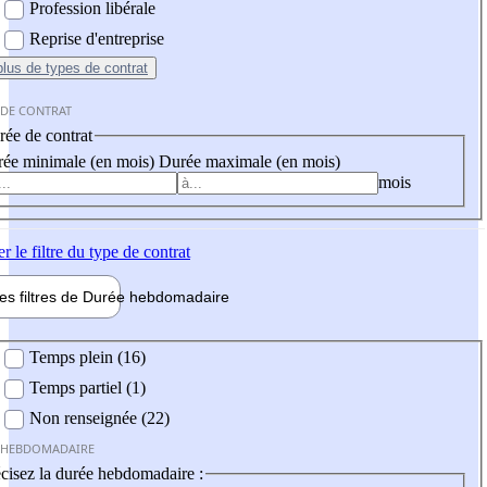
Profession libérale
Reprise d'entreprise
plus
de types de contrat
 DE CONTRAT
ée de contrat
ée minimale (en mois)
Durée maximale (en mois)
mois
er
le filtre du type de contrat
les filtres de
Durée hebdo
madaire
 hebdomadaire
Temps plein (16)
Temps partiel (1)
Non renseignée (22)
 HEBDOMADAIRE
cisez la durée hebdomadaire :