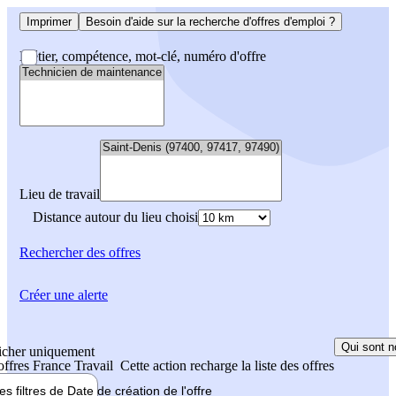
Imprimer
Besoin d'aide sur la recherche d'offres d'emploi ?
Métier, compétence, mot-clé, numéro d'offre
Lieu de travail
Distance autour du lieu choisi
Rechercher
des offres
Créer une alerte
Qui sont n
icher uniquement
 offres France Travail
Cette action recharge la liste des offres
les filtres de
Date de création
de l'offre