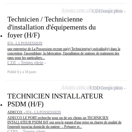
Ajouter cette offre à ma sélection
CDI
Temps plein
Technicien / Technicienne
d'installation d'équipements du
foyer (H/F)
974 - LA POSSESSION
une entreprise de La Possession recrute un(e) Technicien(ne) spécialisé(e) dans la
conception, l'assemblage, la fabrication, l'installation de stations de traitement des
eaux pour les particuliers...
CDI - Temps plein
Publié il y a 18 jours
Ajouter cette offre à ma sélection
CDD
Temps plein
TECHNICIEN INSTALLATEUR
PSDM (H/F)
ADECCO -
974 - LA POSSESSION
ADECCO LE PORT recherche pour un de ses clients un TECHNICIEN
INTALLATEUR PSDM H/F qui sera le garant d'une prise en charge de qualité de
l'entrepôt jusqu'au domicile du patient : - Préparer et...
CDD - Temps plein