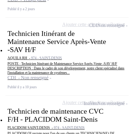
Publié il y a 2 jours
Ajouter cette offre à ma sélection
CDI
Non renseigné
Technicien Itinérant de
Maintenance Service Après-Vente
-SAV H/F
AQUILA RH -
974 - SAINT-DENIS
POSTE : Technicien Itinérant de Maintenance Service Après-Vente -SAV H/F
DESCRIPTION : Dans le cadre de son développement, notre client spécialisé dans
l'installation et la maintenance de systèmes...
CDI - Non renseigné
Publié il y a 10 jours
Ajouter cette offre à ma sélection
Intérim
Non renseigné
Technicien de maintenance CVC
F/H - PLACIDOM Saint-Denis
PLACIDOM SAINT-DENIS -
974 - SAINT-DENIS
PLACIDOM OI recrute pour l'un de ses clients un TECHNICIEN(NE) DE