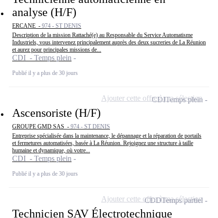
analyse (H/F)
ERCANE -
974 - ST DENIS
Description de la mission Rattaché(e) au Responsable du Service Automatisme
Industriels, vous intervenez principalement auprès des deux sucreries de La Réunion
et aurez pour principales missions de...
CDI - Temps plein
Publié il y a plus de 30 jours
Ajouter cette offre à ma sélection
CDI
Temps plein
Ascensoriste (H/F)
GROUPE GMD SAS -
974 - ST DENIS
Entreprise spécialisée dans la maintenance, le dépannage et la réparation de portails
et fermetures automatisées, basée à La Réunion. Rejoignez une structure à taille
humaine et dynamique, où votre...
CDI - Temps plein
Publié il y a plus de 30 jours
Ajouter cette offre à ma sélection
CDD
Temps partiel
Technicien SAV Électrotechnique