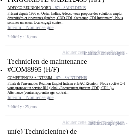
ADECCO REUNION NORD -
974 - SAINT-DENIS
Présent depuis 1986 en Océan Indien, Adecco vous propose des solutions emploi
diversifiées et innovantes (Intérim, CDD CDI, alternance, CDI Intérimaire). Nous
sommes un acteur local engagé contre...
Intérim - Non renseigné
Publié il y a 18 jours
Ajouter cette offre à ma sélection
Intérim
Non renseigné
Technicien de maintenance
#COM8995 (H/F)
COMPETENCES + INTERIM -
974 - SAINT-DENIS
Filiale de l'ensemblier Réunion Emploi Intérim et BAC Réunion : Notre société C+I
vous propose un service RH global. -Recrutement (intérim, CDD, CDI...) -
Alternance (contrat apprentissage, contrat...
Intérim - Non renseigné
Publié il y a 25 jours
Ajouter cette offre à ma sélection
Intérim
Temps plein
un(e) Technicien(ne) de