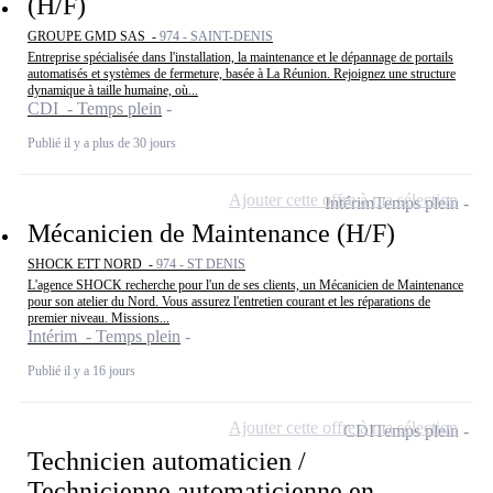
(H/F)
GROUPE GMD SAS -
974 - SAINT-DENIS
Entreprise spécialisée dans l'installation, la maintenance et le dépannage de portails
automatisés et systèmes de fermeture, basée à La Réunion. Rejoignez une structure
dynamique à taille humaine, où...
CDI - Temps plein
Publié il y a plus de 30 jours
Ajouter cette offre à ma sélection
Intérim
Temps plein
Mécanicien de Maintenance (H/F)
SHOCK ETT NORD -
974 - ST DENIS
L'agence SHOCK recherche pour l'un de ses clients, un Mécanicien de Maintenance
pour son atelier du Nord. Vous assurez l'entretien courant et les réparations de
premier niveau. Missions...
Intérim - Temps plein
Publié il y a 16 jours
Ajouter cette offre à ma sélection
CDI
Temps plein
Technicien automaticien /
Technicienne automaticienne en