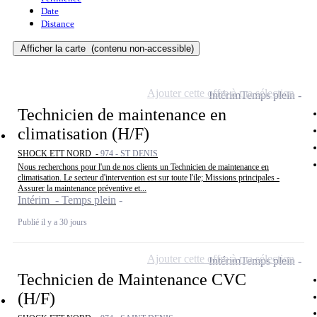
Date
Distance
Afficher la carte
(contenu non-accessible)
Ajouter cette offre à ma sélection
Intérim
Temps plein
Technicien de maintenance en
climatisation (H/F)
SHOCK ETT NORD -
974 - ST DENIS
Nous recherchons pour l'un de nos clients un Technicien de maintenance en
climatisation. Le secteur d'intervention est sur toute l'ile; Missions principales -
Assurer la maintenance préventive et...
Intérim - Temps plein
Publié il y a 30 jours
Ajouter cette offre à ma sélection
Intérim
Temps plein
Technicien de Maintenance CVC
(H/F)