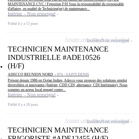
MAINTENANCE CVC / Frigoriste F/H Sous la responsabilité du responsable
d'affaires, en qualité de Technicien(ne) de maintenance...
Intérim - Non renseigné
Publié il y a 15 jours
Ajouter cette offre à ma sélection
Intérim
Non renseigné
TECHNICIEN MAINTENANCE
INDUSTRIELLE #ADE10526
(H/F)
ADECCO REUNION NORD -
974 - SAINT-DENIS
Présent depuis 1986 en Océan Indien, Adecco vous propose des solutions emploi
diversifiées et innovantes (Intérim, CDD CDI, alternance, CDI Intérimaire). Nous
sommes un acteur local engagé contre...
Intérim - Non renseigné
Publié il y a 18 jours
Ajouter cette offre à ma sélection
Intérim
Non renseigné
TECHNICIEN MAINTENANCE
FRIGORISTE #ADE12455 (H/F)