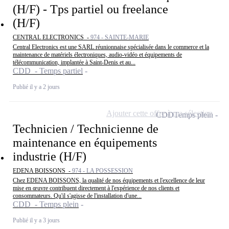
(H/F) - Tps partiel ou freelance
(H/F)
CENTRAL ELECTRONICS -
974 - SAINTE-MARIE
Central Electronics est une SARL réunionnaise spécialisée dans le commerce et la
maintenance de matériels électroniques, audio-vidéo et équipements de
télécommunication, implantée à Saint-Denis et au...
CDD - Temps partiel
Publié il y a 2 jours
Ajouter cette offre à ma sélection
CDD
Temps plein
Technicien / Technicienne de
maintenance en équipements
industrie (H/F)
EDENA BOISSONS -
974 - LA POSSESSION
Chez EDENA BOISSONS, la qualité de nos équipements et l'excellence de leur
mise en œuvre contribuent directement à l'expérience de nos clients et
consommateurs. Qu'il s'agisse de l'installation d'une...
CDD - Temps plein
Publié il y a 3 jours