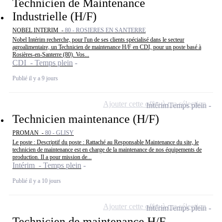
Technicien de Maintenance
Industrielle (H/F)
NOBEL INTERIM -
80 - ROSIERES EN SANTERRE
Nobel Intérim recherche, pour l'un de ses clients spécialisé dans le secteur
agroalimentaire, un Technicien de maintenance H/F en CDI, pour un poste basé à
Rosières-en-Santerre (80). Vos...
CDI - Temps plein
Publié il y a 9 jours
Ajouter cette offre à ma sélection
Intérim
Temps plein
Technicien maintenance (H/F)
PROMAN -
80 - GLISY
Le poste : Descriptif du poste : Rattaché au Responsable Maintenance du site, le
technicien de maintenance est en charge de la maintenance de nos équipements de
production. Il a pour mission de...
Intérim - Temps plein
Publié il y a 10 jours
Ajouter cette offre à ma sélection
Intérim
Temps plein
Technicien de maintenance H/F