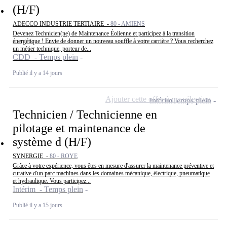
(H/F)
ADECCO INDUSTRIE TERTIAIRE -
80 - AMIENS
Devenez Technicien(ne) de Maintenance Éolienne et participez à la transition
énergétique ! Envie de donner un nouveau souffle à votre carrière ? Vous recherchez
un métier technique, porteur de...
CDD - Temps plein
Publié il y a 14 jours
Ajouter cette offre à ma sélection
Intérim
Temps plein
Technicien / Technicienne en
pilotage et maintenance de
système d (H/F)
SYNERGIE -
80 - ROYE
Grâce à votre expérience, vous êtes en mesure d'assurer la maintenance préventive et
curative d'un parc machines dans les domaines mécanique, électrique, pneumatique
et hydraulique. Vous participez...
Intérim - Temps plein
Publié il y a 15 jours