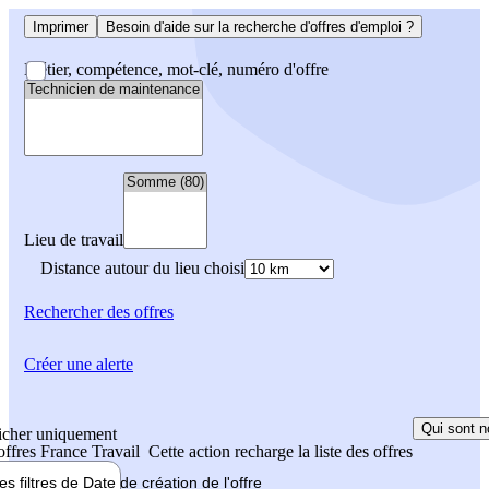
Imprimer
Besoin d'aide sur la recherche d'offres d'emploi ?
Métier, compétence, mot-clé, numéro d'offre
Lieu de travail
Distance autour du lieu choisi
Rechercher
des offres
Créer une alerte
Qui sont n
icher uniquement
 offres France Travail
Cette action recharge la liste des offres
les filtres de
Date de création
de l'offre