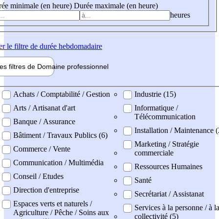
ée minimale (en heure)
Durée maximale (en heure)
heures
er
le filtre de durée hebdomadaire
les filtres de
Domaine pro
fessionnel
ne professionel
Achats / Comptabilité / Gestion
Industrie (15)
Arts / Artisanat d'art
Informatique /
Télécommunication
Banque / Assurance
Installation / Maintenance 
Bâtiment / Travaux Publics (6)
Marketing / Stratégie
Commerce / Vente
commerciale
Communication / Multimédia
Ressources Humaines
Conseil / Etudes
Santé
Direction d'entreprise
Secrétariat / Assistanat
Espaces verts et naturels /
Services à la personne / à l
Agriculture / Pêche / Soins aux
collectivité (5)