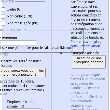
IFICATION
par France travail,
Cap emploi et ses
Cadre (6)
partenaires pour ses
actions concrètes en
Non cadre (178)
faveur du recrutement,
Non renseignée (88)
de l’intégration et de
l’accompagnement de
IRE BRUT MINIMUM
ses collaborateurs en
situation de handicap.
re minimum
Pour en savoir plus,
consultez cet article
.
ssez une périodicité pour le salaire saisi
Entreprise adaptée
NITÉS
Qu'est-ce qu'une
z parmi les 1ers à postuler
entreprise adaptée
résultats
?
urquoi serez-vous parmi les
L'entreprise adaptée
premiers à postuler ?
permet à un travailleur
es de plus de 15 jours,
en situation de
tant moins de 4 candidatures
handicap d'exercer
t France Travail est informé)
une activité
ICAP
professionnelle dans
des conditions
Employeur handi-
adaptées à ses
engagé (4)
capacités. Pour en