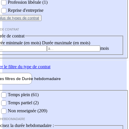
Profession libérale (1)
Reprise d'entreprise
plus
de types de contrat
 DE CONTRAT
ée de contrat
ée minimale (en mois)
Durée maximale (en mois)
mois
er
le filtre du type de contrat
les filtres de
Durée hebdo
madaire
 hebdomadaire
Temps plein (61)
Temps partiel (2)
Non renseignée (209)
 HEBDOMADAIRE
cisez la durée hebdomadaire :