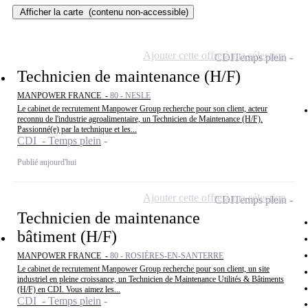
Afficher la carte
(contenu non-accessible)
Ajouter cette offre à ma sélection
CDI
Temps plein
Technicien de maintenance (H/F)
MANPOWER FRANCE -
80 - NESLE
Le cabinet de recrutement Manpower Group recherche pour son client, acteur
reconnu de l'industrie agroalimentaire, un Technicien de Maintenance (H/F).
Passionné(e) par la technique et les...
CDI - Temps plein
Publié aujourd'hui
Ajouter cette offre à ma sélection
CDI
Temps plein
Technicien de maintenance
bâtiment (H/F)
MANPOWER FRANCE -
80 - ROSIÈRES-EN-SANTERRE
Le cabinet de recrutement Manpower Group recherche pour son client, un site
industriel en pleine croissance, un Technicien de Maintenance Utilités & Bâtiments
(H/F) en CDI. Vous aimez les...
CDI - Temps plein