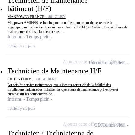
Technicien de maintenance
bâtiment (H/F)
MANPOWER FRANCE -
80 - GLISY
Manpower AMIENS recherche pour son client, un acteur du secteur de la
logistique, un Technicien de maintenance bâtiment (H/F) - Réaliser des opérations de
maintenance des installations du site :...
Intérim - Temps plein
Publié il y a 3 jours
Ajouter cette offre à ma sélection
Intérim
Temps plein
Technicien de Maintenance H/F
CRIT INTERIM. -
80 - ALBERT
Au sein du service maintenance, vous êtes un acteur clé de la fiabilité des
installations industrielles. Réaliser les opérations de maintenance préventive et
curative sur les équipements de...
Intérim - Temps plein
Publié il y a 3 jours
Ajouter cette offre à ma sélection
CDI
Temps plein
Technicien / Technicienne de