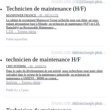
Ajouter cette offre à ma sélection
CDI
Temps plein
Technicien de maintenance (H/F)
MANPOWER FRANCE -
80 - MÉAULTE
Le cabinet de recrutement Manpower Group recherche pour son client, un sous-
traitant aéronautique basé à Méaulte, un technicien de maintenance (H/F) en CDI.
Rattaché(e) au Responsable Maintenance,...
CDI - Temps plein
Publié aujourd'hui
Ajouter cette offre à ma sélection
Intérim
Temps plein
technicien de maintenance H/F
CRIT INTERIM. -
80 - AMIENS
Dans le cadre du développement de son activité, nous recherchons pour notre client,
spécialisé dans le secteur de la maintenance industrielle, un technicien de
maintenance à AMIENS - 80000 en contrat...
Intérim - Temps plein
Publié il y a 2 jours
Ajouter cette offre à ma sélection
Intérim
Temps plein