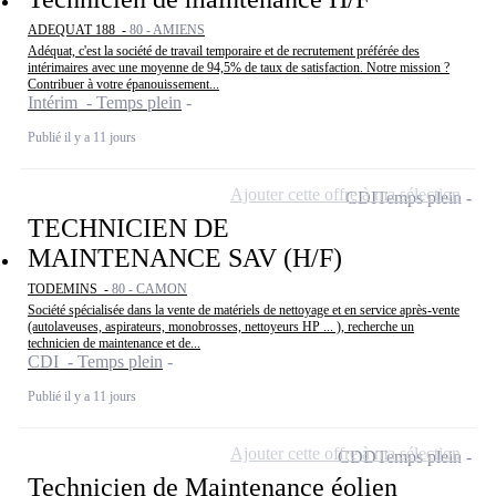
ADEQUAT 188 -
80 - AMIENS
Adéquat, c'est la société de travail temporaire et de recrutement préférée des
intérimaires avec une moyenne de 94,5% de taux de satisfaction. Notre mission ?
Contribuer à votre épanouissement...
Intérim - Temps plein
Publié il y a 11 jours
Ajouter cette offre à ma sélection
CDI
Temps plein
TECHNICIEN DE
MAINTENANCE SAV (H/F)
TODEMINS -
80 - CAMON
Société spécialisée dans la vente de matériels de nettoyage et en service après-vente
(autolaveuses, aspirateurs, monobrosses, nettoyeurs HP ... ), recherche un
technicien de maintenance et de...
CDI - Temps plein
Publié il y a 11 jours
Ajouter cette offre à ma sélection
CDD
Temps plein
Technicien de Maintenance éolien