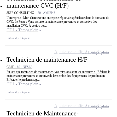
maintenance CVC (H/F)
JEFF CONSULTING -
80 - AMIENS
L'entreprise : Mon client est une entreprise régionale spécialisée dans le domaine du
CVC. Le Poste : Vous assurez la maintenance préventive et corrective des
installation CVC. À ce titre vos...
CDI - Temps plein
Publié il y a 4 jours
Ajouter cette offre à ma sélection
CDI
Temps plein
Technicien de maintenance H/F
CRIT -
80 - NESLE
En tant que technicien de maintenance, vos missions sont les suivantes : - Réaliser la
maintenance préventive et curative de l'ensemble des équipements de production. -
Effectuer le prédémarrage...
CDI - Temps plein
Publié il y a 4 jours
Ajouter cette offre à ma sélection
CDI
Temps plein
Technicien de Maintenance-