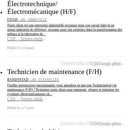
Électrotechnique/
Électromécanique (H/F)
ETIAH -
80 - ABBEVILLE
Notre client est une entreprise industrielle reconnue pour son savoir-faire et un
acteur industriel de référence, reconnu pour son expertise dans la transformation des
métaux et la fabrication de...
CDI - Temps plein
Publié il y a 4 jours
Ajouter cette offre à ma sélection
CDI
Temps plein
Technicien de maintenance (F/H)
RANDTSTAD -
80 - FLESSELLES
Quelles perspectives passionnantes vous attendent en tant que Technicien(ne) de
maintenance (F/H) ? Rejoignez notre client pour entretenir, réparer et optimiser les
systèmes électromécaniques en...
CDI - Temps plein
Publié il y a 7 jours
Ajouter cette offre à ma sélection
CDI
Temps plein