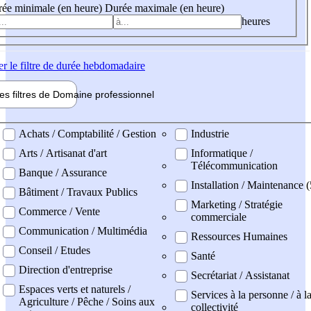
ée minimale (en heure)
Durée maximale (en heure)
heures
er
le filtre de durée hebdomadaire
les filtres de
Domaine pro
fessionnel
ne professionel
Achats / Comptabilité / Gestion
Industrie
Arts / Artisanat d'art
Informatique /
Télécommunication
Banque / Assurance
Installation / Maintenance (
Bâtiment / Travaux Publics
Marketing / Stratégie
Commerce / Vente
commerciale
Communication / Multimédia
Ressources Humaines
Conseil / Etudes
Santé
Direction d'entreprise
Secrétariat / Assistanat
Espaces verts et naturels /
Services à la personne / à l
Agriculture / Pêche / Soins aux
collectivité