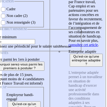
IFICATION
par France travail,
Cap emploi et ses
Cadre
partenaires pour ses
actions concrètes en
Non cadre (2)
faveur du recrutement,
Non renseignée (3)
de l’intégration et de
l’accompagnement de
IRE BRUT MINIMUM
ses collaborateurs en
situation de handicap.
re minimum
Pour en savoir plus,
consultez cet article
.
ssez une périodicité pour le salaire saisi
Entreprise adaptée
NITÉS
Qu'est-ce qu'une
z parmi les 1ers à postuler
entreprise adaptée
?
urquoi serez-vous parmi les
premiers à postuler ?
L'entreprise adaptée
es de plus de 15 jours,
permet à un travailleur
tant moins de 4 candidatures
en situation de
t France Travail est informé)
handicap d'exercer
ICAP
une activité
professionnelle dans
Employeur handi-
des conditions
engagé
adaptées à ses
Qu'est-ce qu'un
capacités. Pour en