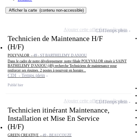
Afficher la carte
(contenu non-accessible)
Ajouter cette offre à ma sélection
CDI
Temps plein
Technicien de Maintenance H/F
(H/F)
POLYVALOR -
49 - ST BARTHELEMY D ANJOU
Dans le cadre de notre développement, notre filiale POLYVALOR située à SAINT
BATHELEMY D'ANJOU (49) recherche Techniciens de maintenance pour
renforcer ses équipes. 2 postes à pourvoir en horaire...
CDI - Temps plein
Publié hier
Ajouter cette offre à ma sélection
CDI
Temps plein
Technicien itinérant Maintenance,
Installation et Mise En Service
(H/F)
GREEN CREATIVE -
49 - BEAUCOUZE