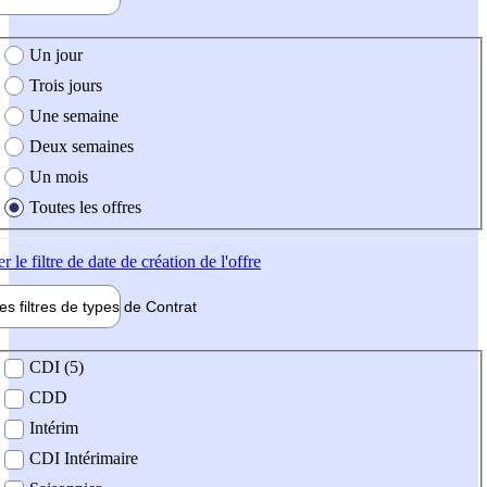
e création de l'offre
Un jour
Trois jours
Une semaine
Deux semaines
Un mois
Toutes les offres
er
le filtre de date de création de l'offre
les filtres de types de
Contrat
de contrat
CDI (5)
CDD
Intérim
CDI Intérimaire