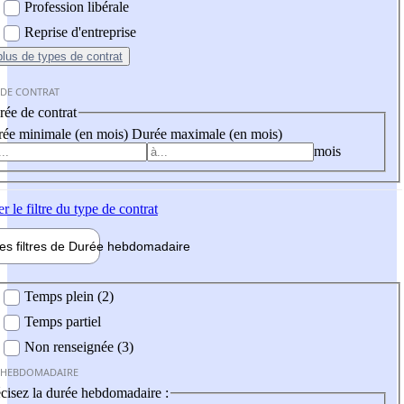
Profession libérale
Reprise d'entreprise
plus
de types de contrat
 DE CONTRAT
ée de contrat
ée minimale (en mois)
Durée maximale (en mois)
mois
er
le filtre du type de contrat
les filtres de
Durée hebdo
madaire
 hebdomadaire
Temps plein (2)
Temps partiel
Non renseignée (3)
 HEBDOMADAIRE
cisez la durée hebdomadaire :