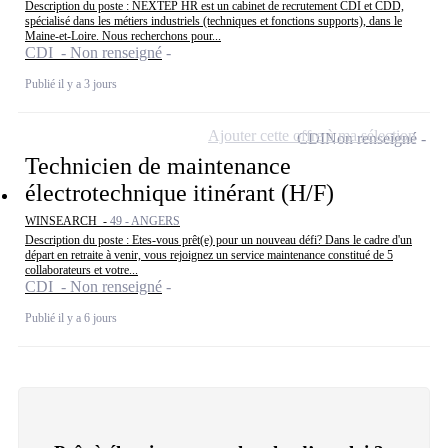
Description du poste : NEXTEP HR est un cabinet de recrutement CDI et CDD,
spécialisé dans les métiers industriels (techniques et fonctions supports), dans le
Maine-et-Loire. Nous recherchons pour...
CDI - Non renseigné
Publié il y a 3 jours
Ajouter cette offre à ma sélection
CDI
Non renseigné
Technicien de maintenance
électrotechnique itinérant (H/F)
WINSEARCH -
49 - ANGERS
Description du poste : Etes-vous prêt(e) pour un nouveau défi? Dans le cadre d'un
départ en retraite à venir, vous rejoignez un service maintenance constitué de 5
collaborateurs et votre...
CDI - Non renseigné
Publié il y a 6 jours