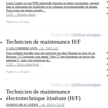
Green Creative est une PME industrielle française en pleine structuration, engagée
dans la valorisation des biodéchets et les solutions environnementales de demain.
Nous avons une équipe engagée,...
CDI - Temps plein
Publié il y a 16 jours
Ajouter cette offre à ma sélection
CDI
Non renseigné
Technicien de maintenance H/F
U LES COMMERÇANTS -
49 - TRÉLAZÉ
Vous souhaitez travailler pour une entreprise qui place l'humain au cœur de ses
décisions ? U Logistique vous attend ! Avec 27 sites logistiques au service des
magasins U, nous vous proposons de...
CDI - Non renseigné
Publié il y a 30 jours
Ajouter cette offre à ma sélection
CDI
Non renseigné
Technicien de maintenance
électrotechnique itinérant (H/F)
DOMINO RH ACADEMY -
49 - BEAUCOUZÉ