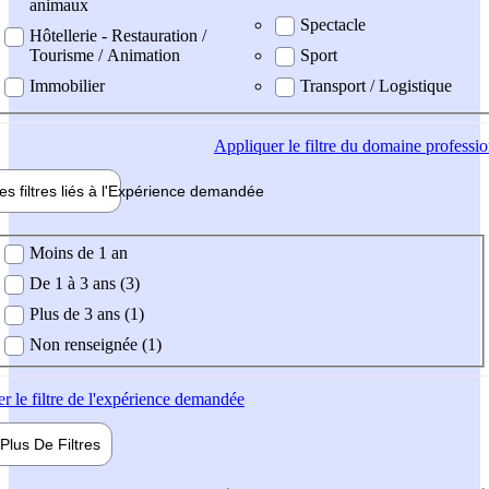
animaux
Spectacle
Hôtellerie - Restauration /
Tourisme / Animation
Sport
Immobilier
Transport / Logistique
Appliquer
le filtre du domaine professi
es filtres liés à l'
Expérience
demandée
ience demandée
Moins de 1 an
De 1 à 3 ans (3)
Plus de 3 ans (1)
Non renseignée (1)
er
le filtre de l'expérience demandée
Plus De
Filtres