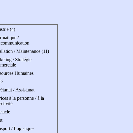
strie (4)
rmatique /
écommunication
allation / Maintenance (11)
eting / Stratégie
merciale
sources Humaines
té
étariat / Assistanat
ices à la personne / à la
ectivité
ctacle
rt
sport / Logistique