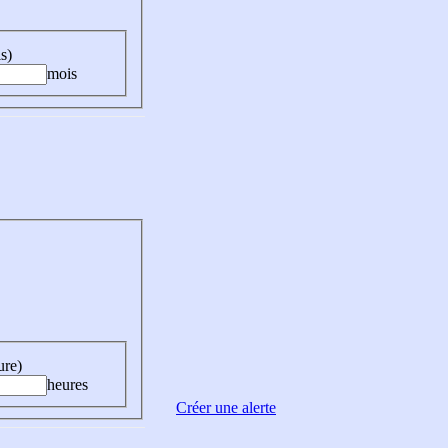
s)
mois
ure)
heures
Créer une alerte