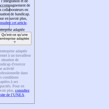
 l’intégration et de
’accompagnement de
s collaborateurs en
tuation de handicap.
ur en savoir plus,
nsultez cet article
.
treprise adaptée
Qu'est-ce qu'une
entreprise adaptée
?
entreprise adaptée
rmet à un travailleur
 situation de
ndicap d'exercer
e activité
ofessionnelle dans
s conditions
aptées à ses
pacités. Pour en
voir plus,
consultez
 site de l’UNEA
.