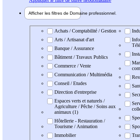
Appliquer
le filtre de durée hebdomadaire
Afficher les filtres de
Domaine pro
fessionnel
Domaine professionel
Achats / Comptabilité / Gestion
Indu
Arts / Artisanat d'art
Info
Tél
Banque / Assurance
Inst
Bâtiment / Travaux Publics
Mark
Commerce / Vente
com
Communication / Multimédia
Res
Conseil / Etudes
San
Direction d'entreprise
Secr
Espaces verts et naturels /
Serv
Agriculture / Pêche / Soins aux
coll
animaux (1)
Spe
Hôtellerie - Restauration /
Tourisme / Animation
Spo
Immobilier
Tran