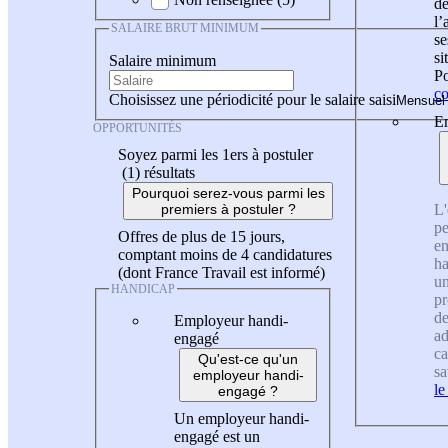
de
l
SALAIRE BRUT MINIMUM
se
si
Salaire minimum
Po
co
Choisissez une périodicité pour le salaire saisi
En
OPPORTUNITÉS
Soyez parmi les 1ers à postuler
(1)
résultats
Pourquoi serez-vous parmi les
L'
premiers à postuler ?
pe
Offres de plus de 15 jours,
en
comptant moins de 4 candidatures
ha
(dont France Travail est informé)
un
HANDICAP
pr
de
Employeur handi-
ad
engagé
ca
Qu'est-ce qu'un
sa
employeur handi-
le
engagé ?
Un employeur handi-
engagé est un