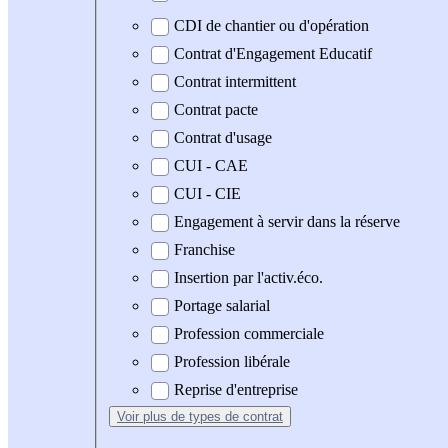
CDI de chantier ou d'opération
Contrat d'Engagement Educatif
Contrat intermittent
Contrat pacte
Contrat d'usage
CUI - CAE
CUI - CIE
Engagement à servir dans la réserve
Franchise
Insertion par l'activ.éco.
Portage salarial
Profession commerciale
Profession libérale
Reprise d'entreprise
Voir plus
de types de contrat