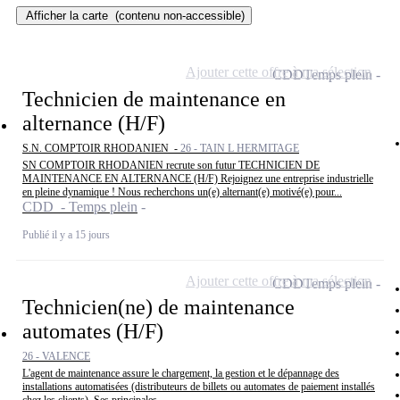
Afficher la carte
(contenu non-accessible)
Ajouter cette offre à ma sélection
CDD
Temps plein
Technicien de maintenance en
alternance (H/F)
S.N. COMPTOIR RHODANIEN -
26 - TAIN L HERMITAGE
SN COMPTOIR RHODANIEN recrute son futur TECHNICIEN DE
MAINTENANCE EN ALTERNANCE (H/F) Rejoignez une entreprise industrielle
en pleine dynamique ! Nous recherchons un(e) alternant(e) motivé(e) pour...
CDD - Temps plein
Publié il y a 15 jours
Ajouter cette offre à ma sélection
CDD
Temps plein
Technicien(ne) de maintenance
automates (H/F)
26 - VALENCE
L'agent de maintenance assure le chargement, la gestion et le dépannage des
installations automatisées (distributeurs de billets ou automates de paiement installés