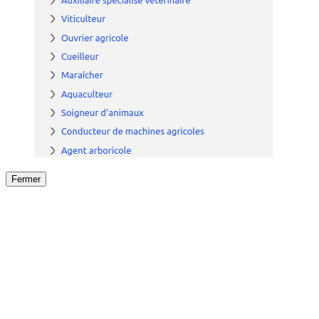
Fermer
Fermer
le détail de l'offre
/
Offre
sur
Offre précéden