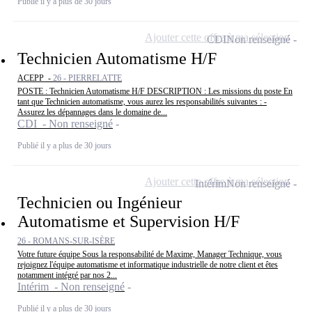
Publié il y a plus de 30 jours
Ajouter cette offre à ma sélection
CDI
Non renseigné
Technicien Automatisme H/F
ACEPP -
26 - PIERRELATTE
POSTE : Technicien Automatisme H/F DESCRIPTION : Les missions du poste En
tant que Technicien automatisme, vous aurez les responsabilités suivantes : -
Assurez les dépannages dans le domaine de...
CDI - Non renseigné
Publié il y a plus de 30 jours
Ajouter cette offre à ma sélection
Intérim
Non renseigné
Technicien ou Ingénieur
Automatisme et Supervision H/F
26 - ROMANS-SUR-ISÈRE
Votre future équipe Sous la responsabilité de Maxime, Manager Technique, vous
rejoignez l'équipe automatisme et informatique industrielle de notre client et êtes
notamment intégré par nos 2...
Intérim - Non renseigné
Publié il y a plus de 30 jours