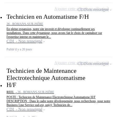
Ajouter cette offre à ma sélection
CDI
Non renseigné
Technicien en Automatisme F/H
26 - ROMANS-SUR-ISÈRE
En pleine expansion, notre site investit et développe continuellement ses
installations. Dans cette dynamique, nous avons fait le choix de capitaliser sur
l'expertise interne en maintenant le...
CDI - Non renseigné
Publié il y a 20 jours
Ajouter cette offre à ma sélection
CDI
Non renseigné
Technicien de Maintenance
Electrotechnique Automatisme
H/F
REEL -
26 - ROMANS-SUR-ISÈRE
POSTE : Technicien de Maintenance Electrotechnique Automatisme H/F
DESCRIPTION : Dans le cadre notre développement, nous recherchons, pour notre
Business Line Service sud-est, un(e): Technicien de...
CDI - Non renseigné