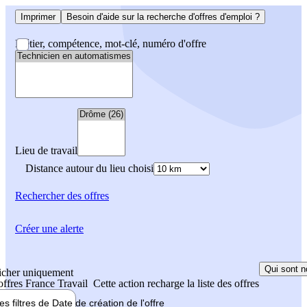
Imprimer
Besoin d'aide sur la recherche d'offres d'emploi ?
Métier, compétence, mot-clé, numéro d'offre
Lieu de travail
Distance autour du lieu choisi
Rechercher
des offres
Créer une alerte
Qui sont n
icher uniquement
 offres France Travail
Cette action recharge la liste des offres
les filtres de
Date de création
de l'offre