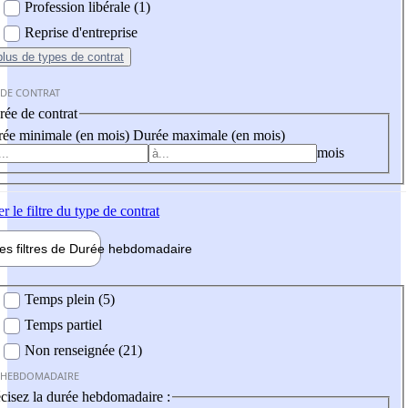
Profession libérale (1)
Reprise d'entreprise
plus
de types de contrat
 DE CONTRAT
ée de contrat
ée minimale (en mois)
Durée maximale (en mois)
mois
er
le filtre du type de contrat
les filtres de
Durée hebdo
madaire
 hebdomadaire
Temps plein (5)
Temps partiel
Non renseignée (21)
 HEBDOMADAIRE
cisez la durée hebdomadaire :