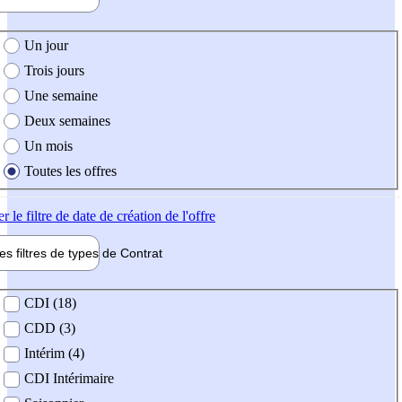
e création de l'offre
Un jour
Trois jours
Une semaine
Deux semaines
Un mois
Toutes les offres
er
le filtre de date de création de l'offre
les filtres de types de
Contrat
de contrat
CDI (18)
CDD (3)
Intérim (4)
CDI Intérimaire