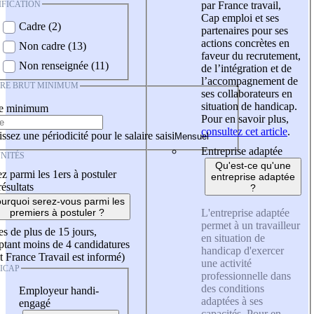
IFICATION
par France travail,
Cap emploi et ses
Cadre (2)
partenaires pour ses
actions concrètes en
Non cadre (13)
faveur du recrutement,
Non renseignée (11)
de l’intégration et de
l’accompagnement de
IRE BRUT MINIMUM
ses collaborateurs en
situation de handicap.
re minimum
Pour en savoir plus,
consultez cet article
.
ssez une périodicité pour le salaire saisi
Entreprise adaptée
NITÉS
Qu'est-ce qu'une
z parmi les 1ers à postuler
entreprise adaptée
résultats
?
urquoi serez-vous parmi les
L'entreprise adaptée
premiers à postuler ?
permet à un travailleur
es de plus de 15 jours,
en situation de
tant moins de 4 candidatures
handicap d'exercer
t France Travail est informé)
une activité
ICAP
professionnelle dans
des conditions
Employeur handi-
adaptées à ses
engagé
capacités. Pour en