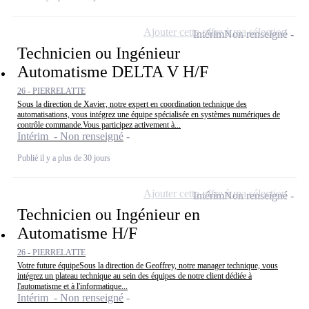
Ajouter cette offre à ma sélection
Intérim
Non renseigné
Technicien ou Ingénieur
Automatisme DELTA V H/F
26 - PIERRELATTE
Sous la direction de Xavier, notre expert en coordination technique des
automatisations, vous intégrez une équipe spécialisée en systèmes numériques de
contrôle commande.Vous participez activement à...
Intérim - Non renseigné
Publié il y a plus de 30 jours
Ajouter cette offre à ma sélection
Intérim
Non renseigné
Technicien ou Ingénieur en
Automatisme H/F
26 - PIERRELATTE
Votre future équipeSous la direction de Geoffrey, notre manager technique, vous
intégrez un plateau technique au sein des équipes de notre client dédiée à
l'automatisme et à l'informatique...
Intérim - Non renseigné