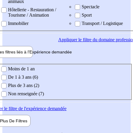
animaux
Spectacle
Hôtellerie - Restauration /
Tourisme / Animation
Sport
Immobilier
Transport / Logistique
Appliquer
le filtre du domaine professi
es filtres liés à l'
Expérience
demandée
ience demandée
Moins de 1 an
De 1 à 3 ans (6)
Plus de 3 ans (2)
Non renseignée (7)
er
le filtre de l'expérience demandée
Plus De
Filtres