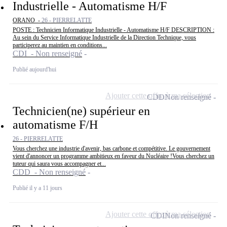
Industrielle - Automatisme H/F
ORANO -
26 - PIERRELATTE
POSTE : Technicien Informatique Industrielle - Automatisme H/F DESCRIPTION :
Au sein du Service Informatique Industrielle de la Direction Technique, vous
participerez au maintien en conditions...
CDI - Non renseigné
Publié aujourd'hui
Ajouter cette offre à ma sélection
CDD
Non renseigné
Technicien(ne) supérieur en
automatisme F/H
26 - PIERRELATTE
Vous cherchez une industrie d'avenir, bas carbone et compétitive. Le gouvernement
vient d'annoncer un programme ambitieux en faveur du Nucléaire !Vous cherchez un
tuteur qui saura vous accompagner et...
CDD - Non renseigné
Publié il y a 11 jours
Ajouter cette offre à ma sélection
CDI
Non renseigné