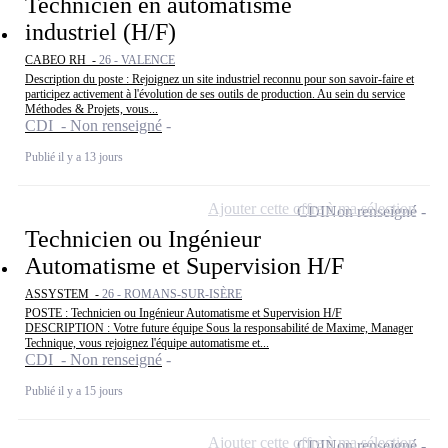
Technicien en automatisme
industriel (H/F)
CABEO RH -
26 - VALENCE
Description du poste : Rejoignez un site industriel reconnu pour son savoir-faire et
participez activement à l'évolution de ses outils de production. Au sein du service
Méthodes & Projets, vous...
CDI - Non renseigné
Publié il y a 13 jours
Ajouter cette offre à ma sélection
CDI
Non renseigné
Technicien ou Ingénieur
Automatisme et Supervision H/F
ASSYSTEM -
26 - ROMANS-SUR-ISÈRE
POSTE : Technicien ou Ingénieur Automatisme et Supervision H/F
DESCRIPTION : Votre future équipe Sous la responsabilité de Maxime, Manager
Technique, vous rejoignez l'équipe automatisme et...
CDI - Non renseigné
Publié il y a 15 jours
Ajouter cette offre à ma sélection
CDI
Non renseigné