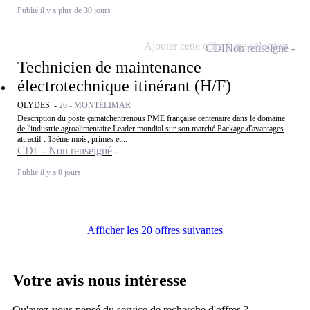
Publié il y a plus de 30 jours
Ajouter cette offre à ma sélection
CDI
Non renseigné
Technicien de maintenance
électrotechnique itinérant (H/F)
OLYDES -
26 - MONTÉLIMAR
Description du poste çamatchentrenous PME française centenaire dans le domaine
de l'industrie agroalimentaire Leader mondial sur son marché Package d'avantages
attractif : 13ème mois, primes et...
CDI - Non renseigné
Publié il y a 8 jours
Afficher les 20 offres suivantes
Votre avis nous intéresse
Qu'avez-vous pensé du service de recherche d'offres ?