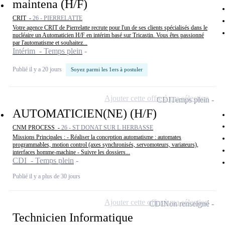
maintena (H/F)
CRIT -
26 - PIERRELATTE
Votre agence CRIT de Pierrelatte recrute pour l'un de ses clients spécialisés dans le
nucléaire un Automaticien H/F en intérim basé sur Tricastin. Vous êtes passionné
par l'automatisme et souhaitez...
Intérim - Temps plein
Publié il y a 20 jours
Soyez parmi les 1ers à postuler
Ajouter cette offre à ma sélection
CDI
Temps plein
AUTOMATICIEN(NE) (H/F)
CNM PROCESS -
26 - ST DONAT SUR L HERBASSE
Missions Principales : - Réaliser la conception automatisme : automates
programmables, motion control (axes synchronisés, servomoteurs, variateurs),
interfaces homme-machine - Suivre les dossiers...
CDI - Temps plein
Publié il y a plus de 30 jours
Ajouter cette offre à ma sélection
CDI
Non renseigné
Technicien Informatique