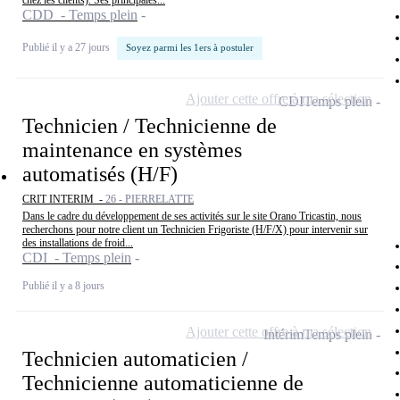
chez les clients). Ses principales...
CDD - Temps plein
Publié il y a 27 jours
Soyez parmi les 1ers à postuler
Ajouter cette offre à ma sélection
CDI
Temps plein
Technicien / Technicienne de
maintenance en systèmes
automatisés (H/F)
CRIT INTERIM -
26 - PIERRELATTE
Dans le cadre du développement de ses activités sur le site Orano Tricastin, nous
recherchons pour notre client un Technicien Frigoriste (H/F/X) pour intervenir sur
des installations de froid...
CDI - Temps plein
Publié il y a 8 jours
Ajouter cette offre à ma sélection
Intérim
Temps plein
Technicien automaticien /
Technicienne automaticienne de