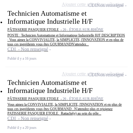
Ajouter cette offre à ma sélection
CDI
Non renseigné
Technicien Automatisme et
Informatique Industrielle H/F
PÂTISSERIE PASQUIER ETOILE -
26 - ÉTOILE-SUR-RHÔNE
POSTE : Technicien Automatisme et Informatique Industrielle H/F DESCRIPTION
: Vous aimez la CONVIVIALITE, la SIMPLICITE, l'INNOVATION et en plus de
tous ces ingrédients vous êtes GOURMANDN'attendez...
CDI - Non renseigné
Publié il y a 16 jours
Ajouter cette offre à ma sélection
CDI
Non renseigné
Technicien Automatisme et
Informatique Industrielle H/F
PÂTISSERIE PASQUIER ETOILE -
26 - ÉTOILE-SUR-RHÔNE
Vous aimez la CONVIVIALITE, la SIMPLICITE, l'INNOVATION et en plus de
tous ces ingrédients vous êtes GOURMAND...N'attendez plus et rejoignez
PATISSERIE PASQUIER ETOILE. Rattaché(e) au sein du pôle...
CDI - Non renseigné
Publié il y a 20 jours