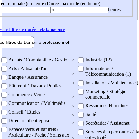
ée minimale (en heure)
Durée maximale (en heure)
heures
er
le filtre de durée hebdomadaire
les filtres de
Domaine pro
fessionnel
ne professionel
Achats / Comptabilité / Gestion
Industrie (12)
Arts / Artisanat d'art
Informatique /
Télécommunication (1)
Banque / Assurance
Installation / Maintenance 
Bâtiment / Travaux Publics
Marketing / Stratégie
Commerce / Vente
commerciale
Communication / Multimédia
Ressources Humaines
Conseil / Etudes
Santé
Direction d'entreprise
Secrétariat / Assistanat
Espaces verts et naturels /
Services à la personne / à l
Agriculture / Pêche / Soins aux
collectivité