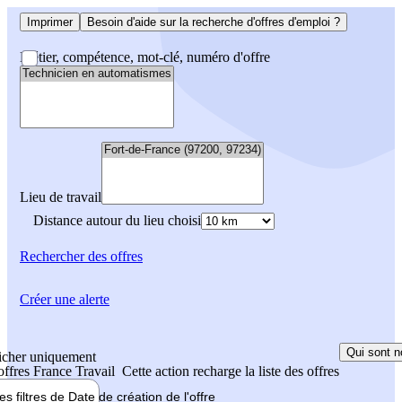
Imprimer
Besoin d'aide sur la recherche d'offres d'emploi ?
Métier, compétence, mot-clé, numéro d'offre
Lieu de travail
Distance autour du lieu choisi
Rechercher
des offres
Créer une alerte
Qui sont n
icher uniquement
 offres France Travail
Cette action recharge la liste des offres
les filtres de
Date de création
de l'offre