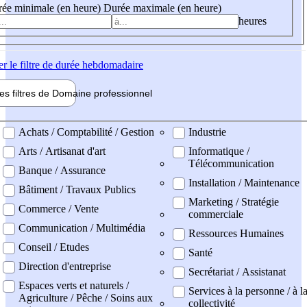
ée minimale (en heure)
Durée maximale (en heure)
heures
er
le filtre de durée hebdomadaire
les filtres de
Domaine pro
fessionnel
ne professionel
Achats / Comptabilité / Gestion
Industrie
Arts / Artisanat d'art
Informatique /
Télécommunication
Banque / Assurance
Installation / Maintenance
Bâtiment / Travaux Publics
Marketing / Stratégie
Commerce / Vente
commerciale
Communication / Multimédia
Ressources Humaines
Conseil / Etudes
Santé
Direction d'entreprise
Secrétariat / Assistanat
Espaces verts et naturels /
Services à la personne / à l
Agriculture / Pêche / Soins aux
collectivité