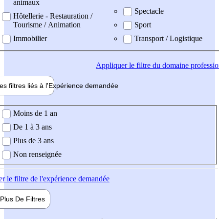
animaux
Spectacle
Hôtellerie - Restauration /
Tourisme / Animation
Sport
Immobilier
Transport / Logistique
Appliquer
le filtre du domaine professi
es filtres liés à l'
Expérience
demandée
ience demandée
Moins de 1 an
De 1 à 3 ans
Plus de 3 ans
Non renseignée
er
le filtre de l'expérience demandée
Plus De
Filtres