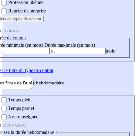
Profession libérale
Reprise d'entreprise
plus
de types de contrat
 DE CONTRAT
ée de contrat
ée minimale (en mois)
Durée maximale (en mois)
mois
er
le filtre du type de contrat
les filtres de
Durée hebdo
madaire
 hebdomadaire
Temps plein
Temps partiel
Non renseignée
 HEBDOMADAIRE
cisez la durée hebdomadaire :