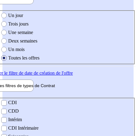
e création de l'offre
Un jour
Trois jours
Une semaine
Deux semaines
Un mois
Toutes les offres
er
le filtre de date de création de l'offre
les filtres de types de
Contrat
de contrat
CDI
CDD
Intérim
CDI Intérimaire