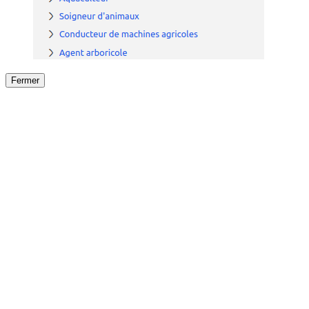
Fermer
Fermer
le détail de l'offre
/
Offre
sur
Offre précéden