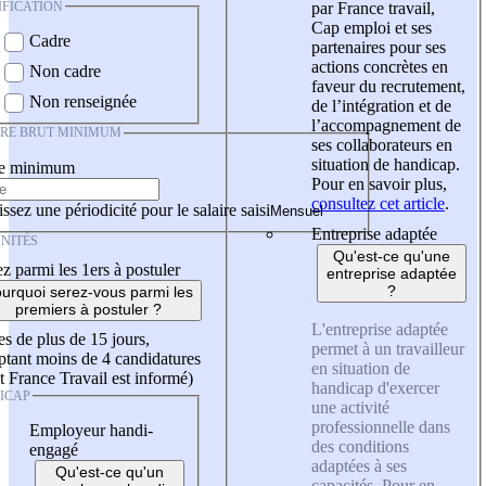
IFICATION
par France travail,
Cap emploi et ses
Cadre
partenaires pour ses
actions concrètes en
Non cadre
faveur du recrutement,
Non renseignée
de l’intégration et de
l’accompagnement de
IRE BRUT MINIMUM
ses collaborateurs en
situation de handicap.
re minimum
Pour en savoir plus,
consultez cet article
.
ssez une périodicité pour le salaire saisi
Entreprise adaptée
NITÉS
Qu'est-ce qu'une
z parmi les 1ers à postuler
entreprise adaptée
?
urquoi serez-vous parmi les
premiers à postuler ?
L'entreprise adaptée
es de plus de 15 jours,
permet à un travailleur
tant moins de 4 candidatures
en situation de
t France Travail est informé)
handicap d'exercer
ICAP
une activité
professionnelle dans
Employeur handi-
des conditions
engagé
adaptées à ses
Qu'est-ce qu'un
capacités. Pour en