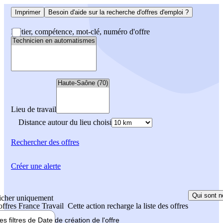
Imprimer
Besoin d'aide sur la recherche d'offres d'emploi ?
Métier, compétence, mot-clé, numéro d'offre
Lieu de travail
Distance autour du lieu choisi
Rechercher
des offres
Créer une alerte
Qui sont n
icher uniquement
 offres France Travail
Cette action recharge la liste des offres
les filtres de
Date de création
de l'offre