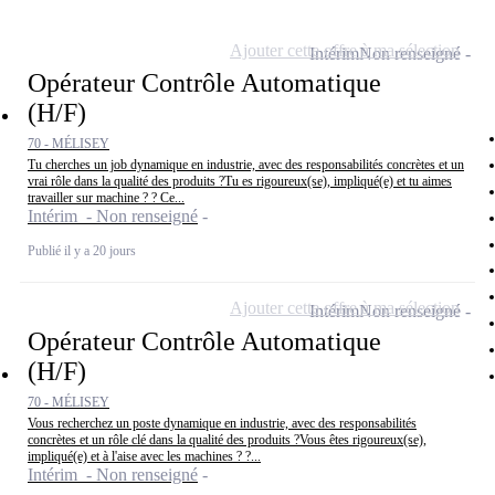
Ajouter cette offre à ma sélection
Intérim
Non renseigné
Opérateur Contrôle Automatique
(H/F)
70 - MÉLISEY
Tu cherches un job dynamique en industrie, avec des responsabilités concrètes et un
vrai rôle dans la qualité des produits ?Tu es rigoureux(se), impliqué(e) et tu aimes
travailler sur machine ? ? Ce...
Intérim - Non renseigné
Publié il y a 20 jours
Ajouter cette offre à ma sélection
Intérim
Non renseigné
Opérateur Contrôle Automatique
(H/F)
70 - MÉLISEY
Vous recherchez un poste dynamique en industrie, avec des responsabilités
concrètes et un rôle clé dans la qualité des produits ?Vous êtes rigoureux(se),
impliqué(e) et à l'aise avec les machines ? ?...
Intérim - Non renseigné