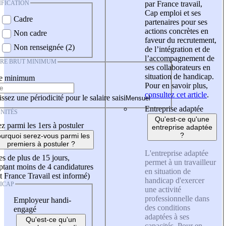
IFICATION
par France travail,
Cap emploi et ses
Cadre
partenaires pour ses
actions concrètes en
Non cadre
faveur du recrutement,
Non renseignée (2)
de l’intégration et de
l’accompagnement de
IRE BRUT MINIMUM
ses collaborateurs en
situation de handicap.
re minimum
Pour en savoir plus,
consultez cet article
.
ssez une périodicité pour le salaire saisi
Entreprise adaptée
NITÉS
Qu'est-ce qu'une
z parmi les 1ers à postuler
entreprise adaptée
?
urquoi serez-vous parmi les
premiers à postuler ?
L'entreprise adaptée
es de plus de 15 jours,
permet à un travailleur
tant moins de 4 candidatures
en situation de
t France Travail est informé)
handicap d'exercer
ICAP
une activité
professionnelle dans
Employeur handi-
des conditions
engagé
adaptées à ses
Qu'est-ce qu'un
capacités. Pour en