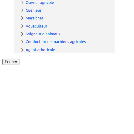
Fermer
Fermer
le détail de l'offre
/
Offre
sur
Offre précéden