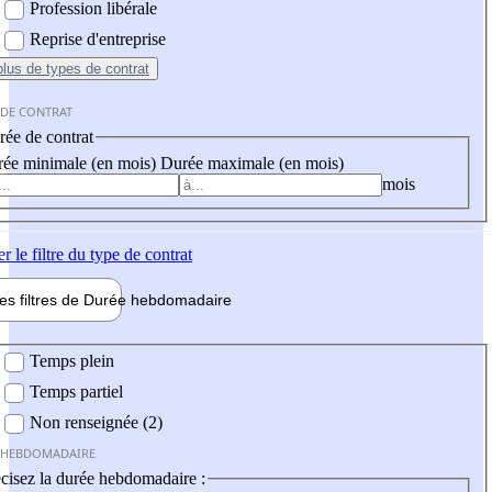
Profession libérale
Reprise d'entreprise
plus
de types de contrat
 DE CONTRAT
ée de contrat
ée minimale (en mois)
Durée maximale (en mois)
mois
er
le filtre du type de contrat
les filtres de
Durée hebdo
madaire
 hebdomadaire
Temps plein
Temps partiel
Non renseignée (2)
 HEBDOMADAIRE
cisez la durée hebdomadaire :