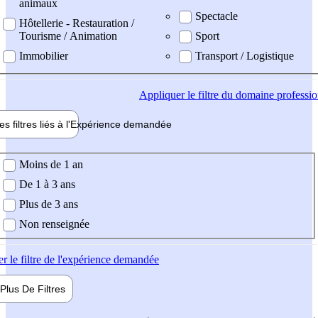
animaux
Spectacle
Hôtellerie - Restauration /
Tourisme / Animation
Sport
Immobilier
Transport / Logistique
Appliquer
le filtre du domaine professi
es filtres liés à l'
Expérience
demandée
ience demandée
Moins de 1 an
De 1 à 3 ans
Plus de 3 ans
Non renseignée
er
le filtre de l'expérience demandée
Plus De
Filtres