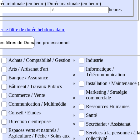
ée minimale (en heure)
Durée maximale (en heure)
heures
er
le filtre de durée hebdomadaire
les filtres de
Domaine pro
fessionnel
ne professionel
Achats / Comptabilité / Gestion
Industrie
Arts / Artisanat d'art
Informatique /
Télécommunication
Banque / Assurance
Installation / Maintenance (
Bâtiment / Travaux Publics
Marketing / Stratégie
Commerce / Vente
commerciale
Communication / Multimédia
Ressources Humaines
Conseil / Etudes
Santé
Direction d'entreprise
Secrétariat / Assistanat
Espaces verts et naturels /
Services à la personne / à l
Agriculture / Pêche / Soins aux
collectivité