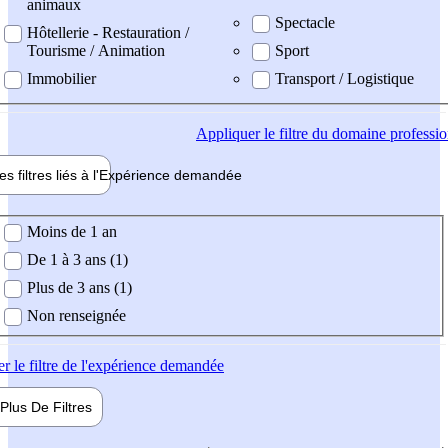
animaux
Spectacle
Hôtellerie - Restauration /
Tourisme / Animation
Sport
Immobilier
Transport / Logistique
Appliquer
le filtre du domaine professi
es filtres liés à l'
Expérience
demandée
ience demandée
Moins de 1 an
De 1 à 3 ans (1)
Plus de 3 ans (1)
Non renseignée
er
le filtre de l'expérience demandée
Plus De
Filtres