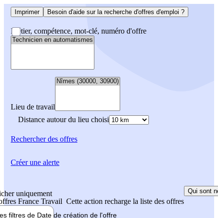
Imprimer
Besoin d'aide sur la recherche d'offres d'emploi ?
Métier, compétence, mot-clé, numéro d'offre
Lieu de travail
Distance autour du lieu choisi
Rechercher
des offres
Créer une alerte
Qui sont n
icher uniquement
 offres France Travail
Cette action recharge la liste des offres
les filtres de
Date de création
de l'offre