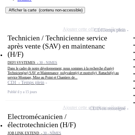
Afficher la carte
(contenu non-accessible)
Ajouter cette offre à ma sélection
CDI
Temps plein
Technicien / Technicienne service
après vente (SAV) en maintenanc
(H/F)
DEFI SYSTEMES -
30 - NIMES
Dans le cadre de notre développement, nous sommes à la recherche d'un(e)
Technicien(ne) SAV et Maintenance, polyvalent(e) et motivé(e). Rattaché(e) au
service Montage, Mise au Point et Chantiers de...
CDI - Temps plein
Publié il y a 15 jours
Ajouter cette offre à ma sélection
CDI
Non renseigné
Electromécanicien /
électrotechnicien (H/F)
JOB LINK EXTEND -
30 - NÎMES