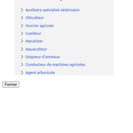
Fermer
Fermer
le détail de l'offre
/
Offre
sur
Offre précéden