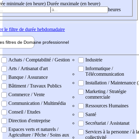
ée minimale (en heure)
Durée maximale (en heure)
heures
er
le filtre de durée hebdomadaire
les filtres de
Domaine pro
fessionnel
ne professionel
Achats / Comptabilité / Gestion
Industrie
Arts / Artisanat d'art
Informatique /
Télécommunication
Banque / Assurance
Installation / Maintenance (
Bâtiment / Travaux Publics
Marketing / Stratégie
Commerce / Vente
commerciale
Communication / Multimédia
Ressources Humaines
Conseil / Etudes
Santé
Direction d'entreprise
Secrétariat / Assistanat
Espaces verts et naturels /
Services à la personne / à l
Agriculture / Pêche / Soins aux
collectivité