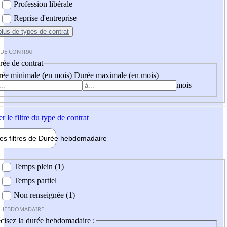
Profession libérale
Reprise d'entreprise
plus
de types de contrat
 DE CONTRAT
ée de contrat
ée minimale (en mois)
Durée maximale (en mois)
mois
er
le filtre du type de contrat
les filtres de
Durée hebdo
madaire
 hebdomadaire
Temps plein (1)
Temps partiel
Non renseignée (1)
 HEBDOMADAIRE
cisez la durée hebdomadaire :