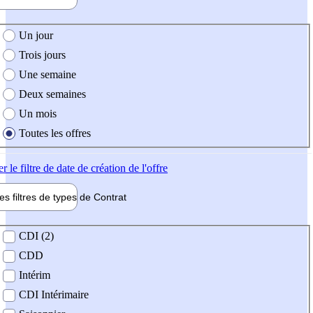
e création de l'offre
Un jour
Trois jours
Une semaine
Deux semaines
Un mois
Toutes les offres
er
le filtre de date de création de l'offre
les filtres de types de
Contrat
de contrat
CDI (2)
CDD
Intérim
CDI Intérimaire