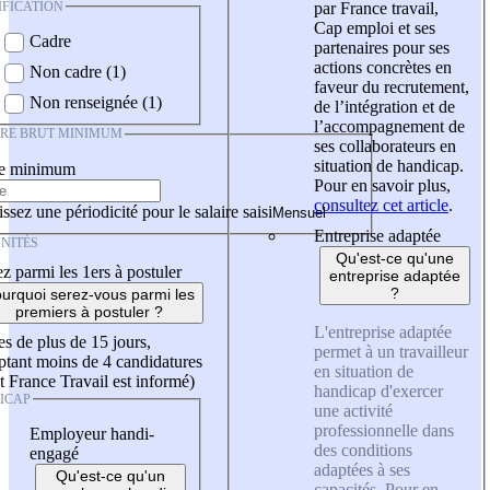
IFICATION
par France travail,
Cap emploi et ses
Cadre
partenaires pour ses
actions concrètes en
Non cadre (1)
faveur du recrutement,
Non renseignée (1)
de l’intégration et de
l’accompagnement de
IRE BRUT MINIMUM
ses collaborateurs en
situation de handicap.
re minimum
Pour en savoir plus,
consultez cet article
.
ssez une périodicité pour le salaire saisi
Entreprise adaptée
NITÉS
Qu'est-ce qu'une
z parmi les 1ers à postuler
entreprise adaptée
?
urquoi serez-vous parmi les
premiers à postuler ?
L'entreprise adaptée
es de plus de 15 jours,
permet à un travailleur
tant moins de 4 candidatures
en situation de
t France Travail est informé)
handicap d'exercer
ICAP
une activité
professionnelle dans
Employeur handi-
des conditions
engagé
adaptées à ses
Qu'est-ce qu'un
capacités. Pour en