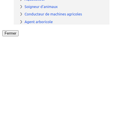
Fermer
Fermer
le détail de l'offre
/
Offre
sur
Offre précéden