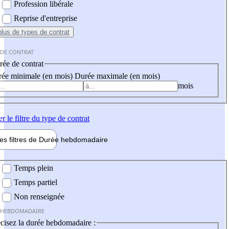
Profession libérale
Reprise d'entreprise
plus
de types de contrat
 DE CONTRAT
ée de contrat
ée minimale (en mois)
Durée maximale (en mois)
mois
er
le filtre du type de contrat
les filtres de
Durée hebdo
madaire
 hebdomadaire
Temps plein
Temps partiel
Non renseignée
 HEBDOMADAIRE
cisez la durée hebdomadaire :