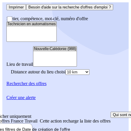
Imprimer
Besoin d'aide sur la recherche d'offres d'emploi ?
Métier, compétence, mot-clé, numéro d'offre
Lieu de travail
Distance autour du lieu choisi
Rechercher
des offres
Créer une alerte
Qui sont n
icher uniquement
 offres France Travail
Cette action recharge la liste des offres
les filtres de
Date de création
de l'offre