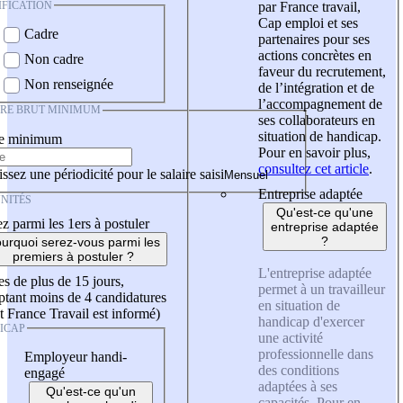
IFICATION
par France travail,
Cap emploi et ses
Cadre
partenaires pour ses
actions concrètes en
Non cadre
faveur du recrutement,
Non renseignée
de l’intégration et de
l’accompagnement de
IRE BRUT MINIMUM
ses collaborateurs en
situation de handicap.
re minimum
Pour en savoir plus,
consultez cet article
.
ssez une périodicité pour le salaire saisi
Entreprise adaptée
NITÉS
Qu'est-ce qu'une
z parmi les 1ers à postuler
entreprise adaptée
?
urquoi serez-vous parmi les
premiers à postuler ?
L'entreprise adaptée
es de plus de 15 jours,
permet à un travailleur
tant moins de 4 candidatures
en situation de
t France Travail est informé)
handicap d'exercer
ICAP
une activité
professionnelle dans
Employeur handi-
des conditions
engagé
adaptées à ses
Qu'est-ce qu'un
capacités. Pour en