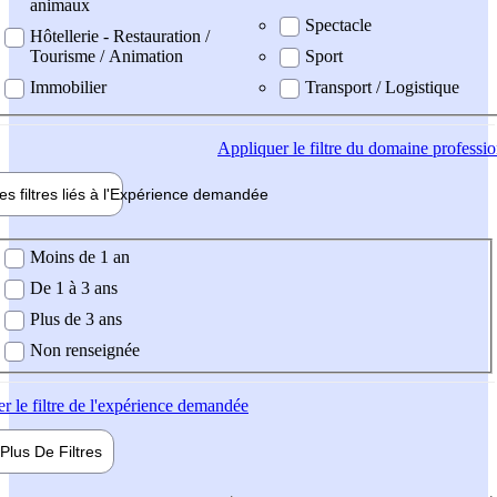
animaux
Spectacle
Hôtellerie - Restauration /
Tourisme / Animation
Sport
Immobilier
Transport / Logistique
Appliquer
le filtre du domaine professi
es filtres liés à l'
Expérience
demandée
ience demandée
Moins de 1 an
De 1 à 3 ans
Plus de 3 ans
Non renseignée
er
le filtre de l'expérience demandée
Plus De
Filtres