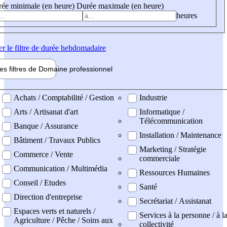
ée minimale (en heure)
Durée maximale (en heure)
heures
er
le filtre de durée hebdomadaire
les filtres de
Domaine pro
fessionnel
ne professionel
Achats / Comptabilité / Gestion
Industrie
Arts / Artisanat d'art
Informatique /
Télécommunication
Banque / Assurance
Installation / Maintenance
Bâtiment / Travaux Publics
Marketing / Stratégie
Commerce / Vente
commerciale
Communication / Multimédia
Ressources Humaines
Conseil / Etudes
Santé
Direction d'entreprise
Secrétariat / Assistanat
Espaces verts et naturels /
Services à la personne / à l
Agriculture / Pêche / Soins aux
collectivité