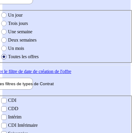
e création de l'offre
Un jour
Trois jours
Une semaine
Deux semaines
Un mois
Toutes les offres
er
le filtre de date de création de l'offre
les filtres de types de
Contrat
de contrat
CDI
CDD
Intérim
CDI Intérimaire