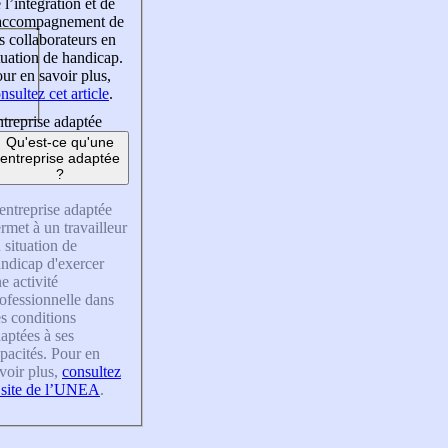
 l’intégration et de
’accompagnement de
s collaborateurs en
tuation de handicap.
ur en savoir plus,
nsultez cet article
.
treprise adaptée
Qu'est-ce qu'une
entreprise adaptée
?
entreprise adaptée
rmet à un travailleur
 situation de
ndicap d'exercer
e activité
ofessionnelle dans
s conditions
aptées à ses
pacités. Pour en
voir plus,
consultez
 site de l’UNEA
.