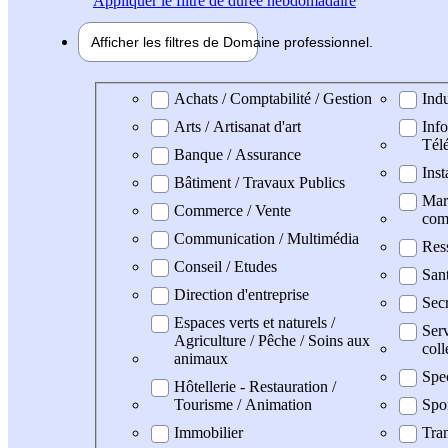
Appliquer
le filtre de durée hebdomadaire
Afficher les filtres de
Domaine pro
fessionnel
Domaine professionel
Achats / Comptabilité / Gestion
Indu
Arts / Artisanat d'art
Info
Tél
Banque / Assurance
Inst
Bâtiment / Travaux Publics
Mark
Commerce / Vente
com
Communication / Multimédia
Res
Conseil / Etudes
San
Direction d'entreprise
Secr
Espaces verts et naturels /
Serv
Agriculture / Pêche / Soins aux
coll
animaux
Spe
Hôtellerie - Restauration /
Tourisme / Animation
Spo
Immobilier
Tran