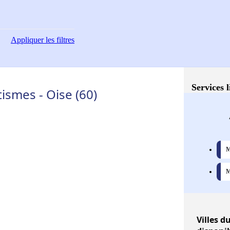
Appliquer
les filtres
Services 
ismes - Oise (60)
M
M
Villes
du