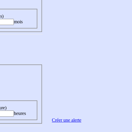
s)
mois
ure)
heures
Créer une alerte