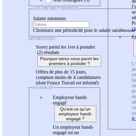
de
l
SALAIRE BRUT MINIMUM
se
si
Salaire minimum
Po
co
Choisissez une périodicité pour le salaire saisi
En
OPPORTUNITÉS
Soyez parmi les 1ers à postuler
(2)
résultats
Pourquoi serez-vous parmi les
L'
premiers à postuler ?
pe
Offres de plus de 15 jours,
en
comptant moins de 4 candidatures
ha
(dont France Travail est informé)
un
HANDICAP
pr
de
Employeur handi-
ad
engagé
ca
Qu'est-ce qu'un
sa
employeur handi-
le
engagé ?
Un employeur handi-
engagé est un