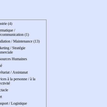
strie (4)
rmatique /
écommunication (1)
allation / Maintenance (13)
eting / Stratégie
merciale
sources Humaines
té
étariat / Assistanat
ices à la personne / à la
ectivité
ctacle
rt
sport / Logistique