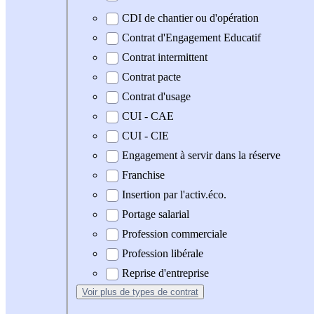
CDI de chantier ou d'opération
Contrat d'Engagement Educatif
Contrat intermittent
Contrat pacte
Contrat d'usage
CUI - CAE
CUI - CIE
Engagement à servir dans la réserve
Franchise
Insertion par l'activ.éco.
Portage salarial
Profession commerciale
Profession libérale
Reprise d'entreprise
Voir plus
de types de contrat