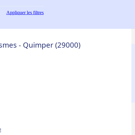
Appliquer
les filtres
smes - Quimper (29000)