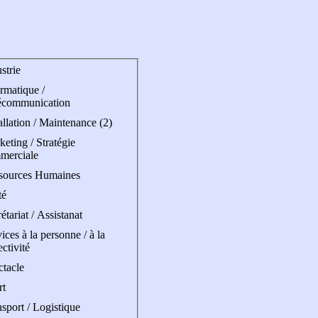
strie
rmatique /
écommunication
allation / Maintenance (2)
eting / Stratégie
merciale
sources Humaines
té
étariat / Assistanat
ices à la personne / à la
ectivité
ctacle
rt
sport / Logistique