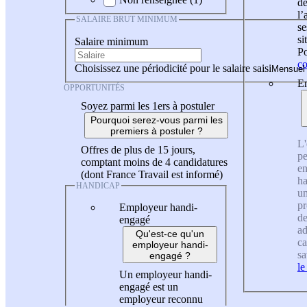
de
l
SALAIRE BRUT MINIMUM
se
si
Salaire minimum
Po
co
Choisissez une périodicité pour le salaire saisi
En
OPPORTUNITÉS
Soyez parmi les 1ers à postuler
Pourquoi serez-vous parmi les
premiers à postuler ?
L'
Offres de plus de 15 jours,
pe
comptant moins de 4 candidatures
en
(dont France Travail est informé)
ha
HANDICAP
un
pr
Employeur handi-
de
engagé
ad
Qu'est-ce qu'un
ca
employeur handi-
sa
engagé ?
le
Un employeur handi-
engagé est un
employeur reconnu