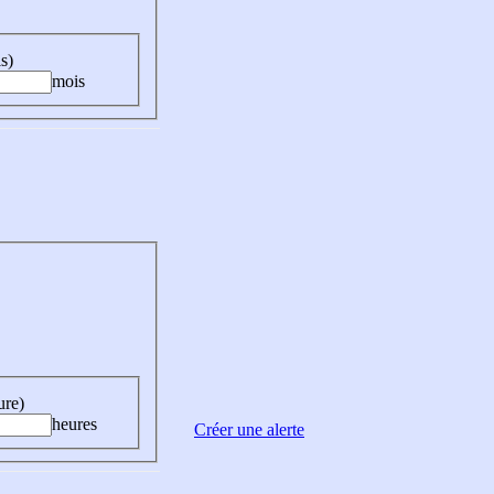
s)
mois
ure)
heures
Créer une alerte