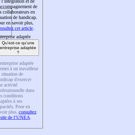
 l’intégration et de
’accompagnement de
s collaborateurs en
tuation de handicap.
ur en savoir plus,
nsultez cet article
.
treprise adaptée
Qu'est-ce qu'une
entreprise adaptée
?
entreprise adaptée
rmet à un travailleur
 situation de
ndicap d'exercer
e activité
ofessionnelle dans
s conditions
aptées à ses
pacités. Pour en
voir plus,
consultez
 site de l’UNEA
.