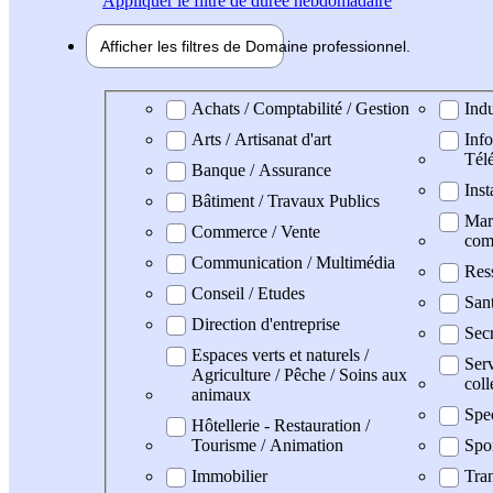
Appliquer
le filtre de durée hebdomadaire
Afficher les filtres de
Domaine pro
fessionnel
Domaine professionel
Achats / Comptabilité / Gestion
Indu
Arts / Artisanat d'art
Info
Tél
Banque / Assurance
Inst
Bâtiment / Travaux Publics
Mark
Commerce / Vente
com
Communication / Multimédia
Res
Conseil / Etudes
San
Direction d'entreprise
Secr
Espaces verts et naturels /
Serv
Agriculture / Pêche / Soins aux
coll
animaux
Spe
Hôtellerie - Restauration /
Tourisme / Animation
Spo
Immobilier
Tran