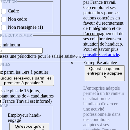
IFICATION
par France travail,
Cap emploi et ses
Cadre
partenaires pour ses
actions concrètes en
Non cadre
faveur du recrutement,
Non renseignée (1)
de l’intégration et de
l’accompagnement de
IRE BRUT MINIMUM
ses collaborateurs en
situation de handicap.
re minimum
Pour en savoir plus,
consultez cet article
.
ssez une périodicité pour le salaire saisi
Entreprise adaptée
NITÉS
Qu'est-ce qu'une
z parmi les 1ers à postuler
entreprise adaptée
?
urquoi serez-vous parmi les
premiers à postuler ?
L'entreprise adaptée
es de plus de 15 jours,
permet à un travailleur
tant moins de 4 candidatures
en situation de
t France Travail est informé)
handicap d'exercer
ICAP
une activité
professionnelle dans
Employeur handi-
des conditions
engagé
adaptées à ses
Qu'est-ce qu'un
capacités. Pour en