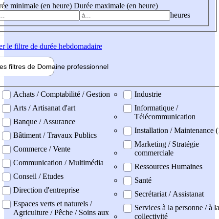
ée minimale (en heure)
Durée maximale (en heure)
heures
er
le filtre de durée hebdomadaire
les filtres de
Domaine pro
fessionnel
ne professionel
Achats / Comptabilité / Gestion
Industrie
Arts / Artisanat d'art
Informatique /
Télécommunication
Banque / Assurance
Installation / Maintenance (
Bâtiment / Travaux Publics
Marketing / Stratégie
Commerce / Vente
commerciale
Communication / Multimédia
Ressources Humaines
Conseil / Etudes
Santé
Direction d'entreprise
Secrétariat / Assistanat
Espaces verts et naturels /
Services à la personne / à l
Agriculture / Pêche / Soins aux
collectivité