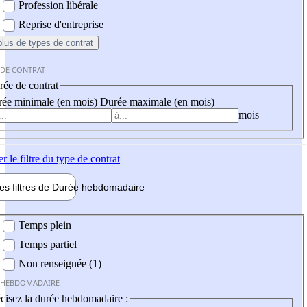
Profession libérale
Reprise d'entreprise
plus
de types de contrat
 DE CONTRAT
ée de contrat
ée minimale (en mois)
Durée maximale (en mois)
mois
er
le filtre du type de contrat
les filtres de
Durée hebdo
madaire
 hebdomadaire
Temps plein
Temps partiel
Non renseignée (1)
 HEBDOMADAIRE
cisez la durée hebdomadaire :