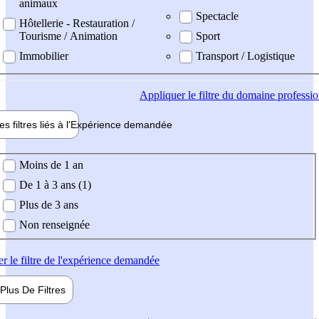
animaux
Spectacle
Hôtellerie - Restauration /
Tourisme / Animation
Sport
Immobilier
Transport / Logistique
Appliquer
le filtre du domaine professi
es filtres liés à l'
Expérience
demandée
ience demandée
Moins de 1 an
De 1 à 3 ans (1)
Plus de 3 ans
Non renseignée
er
le filtre de l'expérience demandée
Plus De
Filtres