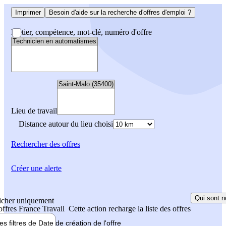
Imprimer
Besoin d'aide sur la recherche d'offres d'emploi ?
Métier, compétence, mot-clé, numéro d'offre
Lieu de travail
Distance autour du lieu choisi
Rechercher
des offres
Créer une alerte
Qui sont n
icher uniquement
 offres France Travail
Cette action recharge la liste des offres
les filtres de
Date de création
de l'offre