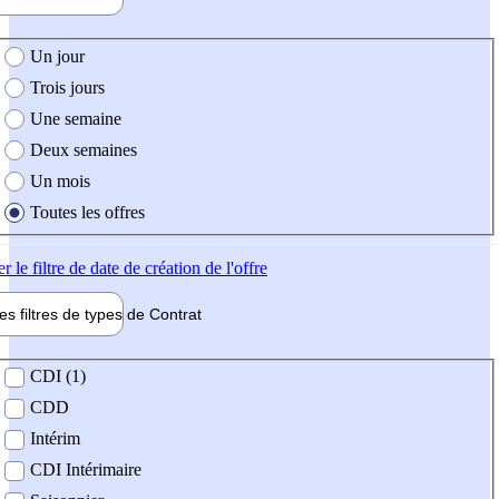
e création de l'offre
Un jour
Trois jours
Une semaine
Deux semaines
Un mois
Toutes les offres
er
le filtre de date de création de l'offre
les filtres de types de
Contrat
de contrat
CDI (1)
CDD
Intérim
CDI Intérimaire