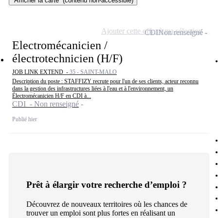
Afficher la carte
(contenu non-accessible)
Ajouter cette offre à ma sélection
CDI
Non renseigné
Electromécanicien /
électrotechnicien (H/F)
JOB LINK EXTEND -
35 - SAINT-MALO
Description du poste : STAFFIZY recrute pour l'un de ses clients, acteur reconnu
dans la gestion des infrastructures liées à l'eau et à l'environnement, un
Électromécanicien H/F en CDI à...
CDI - Non renseigné
Publié hier
Prêt à élargir votre recherche d’emploi ?
Découvrez de nouveaux territoires où les chances de
trouver un emploi sont plus fortes en réalisant un