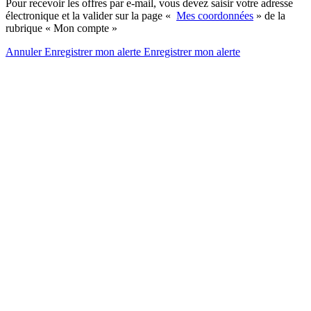
Pour recevoir les offres par e-mail, vous devez saisir votre adresse
électronique et la valider sur la page «
Mes coordonnées
» de la
rubrique « Mon compte »
Annuler
Enregistrer mon alerte
Enregistrer
mon alerte