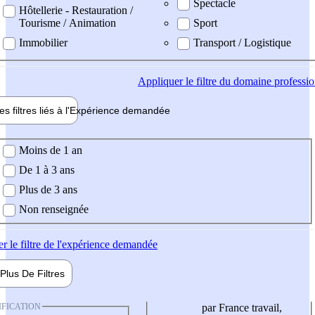
Spectacle
Hôtellerie - Restauration /
Tourisme / Animation
Sport
Immobilier
Transport / Logistique
Appliquer
le filtre du domaine professi
es filtres liés à l'
Expérience
demandée
ience demandée
Moins de 1 an
De 1 à 3 ans
Plus de 3 ans
Non renseignée
er
le filtre de l'expérience demandée
Plus De
Filtres
IFICATION
par France travail,