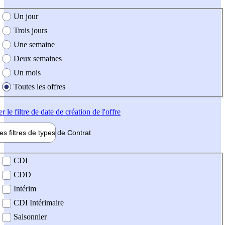
e création de l'offre
Un jour
Trois jours
Une semaine
Deux semaines
Un mois
Toutes les offres
er
le filtre de date de création de l'offre
les filtres de types de
Contrat
de contrat
CDI
CDD
Intérim
CDI Intérimaire
Saisonnier