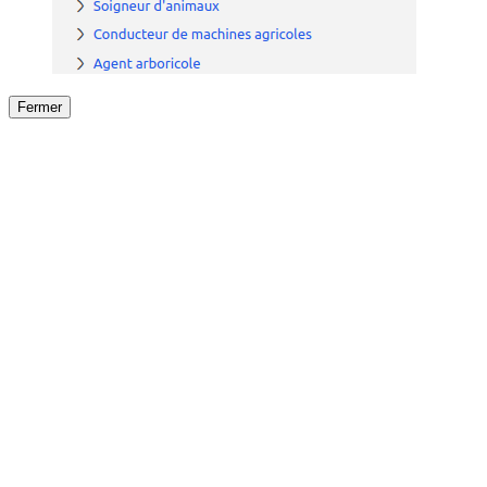
Fermer
Fermer
le détail de l'offre
/
Offre
sur
Offre précéden