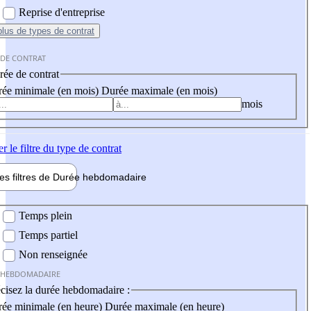
Reprise d'entreprise
plus
de types de contrat
 DE CONTRAT
ée de contrat
ée minimale (en mois)
Durée maximale (en mois)
mois
er
le filtre du type de contrat
les filtres de
Durée hebdo
madaire
 hebdomadaire
Temps plein
Temps partiel
Non renseignée
 HEBDOMADAIRE
cisez la durée hebdomadaire :
ée minimale (en heure)
Durée maximale (en heure)