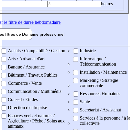
heures
er
le filtre de durée hebdomadaire
les filtres de
Domaine pro
fessionnel
ne professionel
Achats / Comptabilité / Gestion
Industrie
Arts / Artisanat d'art
Informatique /
Télécommunication
Banque / Assurance
Installation / Maintenance
Bâtiment / Travaux Publics
Marketing / Stratégie
Commerce / Vente
commerciale
Communication / Multimédia
Ressources Humaines
Conseil / Etudes
Santé
Direction d'entreprise
Secrétariat / Assistanat
Espaces verts et naturels /
Services à la personne / à l
Agriculture / Pêche / Soins aux
collectivité
animaux