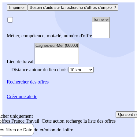
Imprimer
Besoin d'aide sur la recherche d'offres d'emploi ?
Métier, compétence, mot-clé, numéro d'offre
Lieu de travail
Distance autour du lieu choisi
Rechercher
des offres
Créer une alerte
Qui sont n
icher uniquement
 offres France Travail
Cette action recharge la liste des offres
les filtres de
Date de création
de l'offre