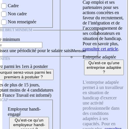
Cap emploi et ses
Cadre
partenaires pour ses
actions concrètes en
Non cadre
faveur du recrutement,
Non renseignée
de l’intégration et de
l’accompagnement de
IRE BRUT MINIMUM
ses collaborateurs en
situation de handicap.
re minimum
Pour en savoir plus,
consultez cet article
.
ssez une périodicité pour le salaire saisi
Entreprise adaptée
NITÉS
Qu'est-ce qu'une
z parmi les 1ers à postuler
entreprise adaptée
?
urquoi serez-vous parmi les
premiers à postuler ?
L'entreprise adaptée
es de plus de 15 jours,
permet à un travailleur
tant moins de 4 candidatures
en situation de
t France Travail est informé)
handicap d'exercer
ICAP
une activité
professionnelle dans
Employeur handi-
des conditions
engagé
adaptées à ses
Qu'est-ce qu'un
capacités. Pour en
employeur handi-
savoir plus,
consultez