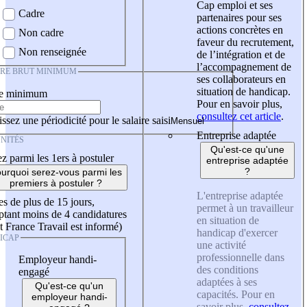
Cap emploi et ses
Cadre
partenaires pour ses
actions concrètes en
Non cadre
faveur du recrutement,
Non renseignée
de l’intégration et de
l’accompagnement de
IRE BRUT MINIMUM
ses collaborateurs en
situation de handicap.
re minimum
Pour en savoir plus,
consultez cet article
.
ssez une périodicité pour le salaire saisi
Entreprise adaptée
NITÉS
Qu'est-ce qu'une
z parmi les 1ers à postuler
entreprise adaptée
?
urquoi serez-vous parmi les
premiers à postuler ?
L'entreprise adaptée
es de plus de 15 jours,
permet à un travailleur
tant moins de 4 candidatures
en situation de
t France Travail est informé)
handicap d'exercer
ICAP
une activité
professionnelle dans
Employeur handi-
des conditions
engagé
adaptées à ses
Qu'est-ce qu'un
capacités. Pour en
employeur handi-
savoir plus,
consultez