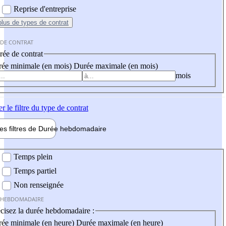
Reprise d'entreprise
plus
de types de contrat
 DE CONTRAT
ée de contrat
ée minimale (en mois)
Durée maximale (en mois)
mois
er
le filtre du type de contrat
les filtres de
Durée hebdo
madaire
 hebdomadaire
Temps plein
Temps partiel
Non renseignée
 HEBDOMADAIRE
cisez la durée hebdomadaire :
ée minimale (en heure)
Durée maximale (en heure)