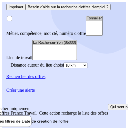
Imprimer
Besoin d'aide sur la recherche d'offres d'emploi ?
Métier, compétence, mot-clé, numéro d'offre
Lieu de travail
Distance autour du lieu choisi
Rechercher
des offres
Créer une alerte
Qui sont n
icher uniquement
 offres France Travail
Cette action recharge la liste des offres
les filtres de
Date de création
de l'offre