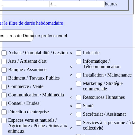
heures
er
le filtre de durée hebdomadaire
les filtres de
Domaine pro
fessionnel
ne professionel
Achats / Comptabilité / Gestion
Industrie
Arts / Artisanat d'art
Informatique /
Télécommunication
Banque / Assurance
Installation / Maintenance
Bâtiment / Travaux Publics
Marketing / Stratégie
Commerce / Vente
commerciale
Communication / Multimédia
Ressources Humaines
Conseil / Etudes
Santé
Direction d'entreprise
Secrétariat / Assistanat
Espaces verts et naturels /
Services à la personne / à l
Agriculture / Pêche / Soins aux
collectivité
animaux