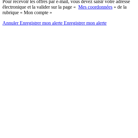
Pour recevoir les offres par e-mail, vous devez saisir votre adresse
électronique et la valider sur la page «
Mes coordonnées
» de la
rubrique « Mon compte »
Annuler
Enregistrer mon alerte
Enregistrer
mon alerte