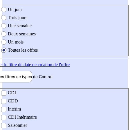
e création de l'offre
Un jour
Trois jours
Une semaine
Deux semaines
Un mois
Toutes les offres
er
le filtre de date de création de l'offre
les filtres de types de
Contrat
de contrat
CDI
CDD
Intérim
CDI Intérimaire
Saisonnier