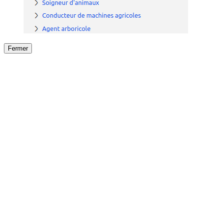
Fermer
Fermer
le détail de l'offre
/
Offre
sur
Offre précéden