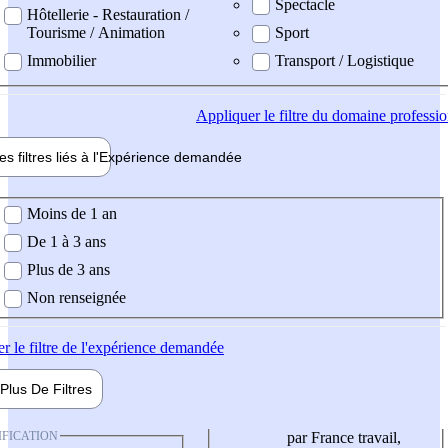
Spectacle
Hôtellerie - Restauration /
Tourisme / Animation
Sport
Immobilier
Transport / Logistique
Appliquer
le filtre du domaine professi
es filtres liés à l'
Expérience
demandée
ience demandée
Moins de 1 an
De 1 à 3 ans
Plus de 3 ans
Non renseignée
er
le filtre de l'expérience demandée
Plus De
Filtres
IFICATION
par France travail,