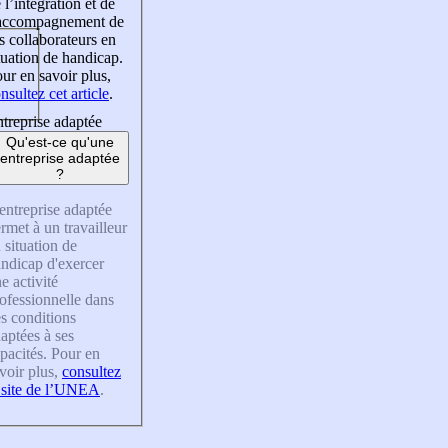
 l’intégration et de
’accompagnement de
s collaborateurs en
tuation de handicap.
ur en savoir plus,
nsultez cet article
.
treprise adaptée
Qu'est-ce qu'une
entreprise adaptée
?
entreprise adaptée
rmet à un travailleur
 situation de
ndicap d'exercer
e activité
ofessionnelle dans
s conditions
aptées à ses
pacités. Pour en
voir plus,
consultez
 site de l’UNEA
.