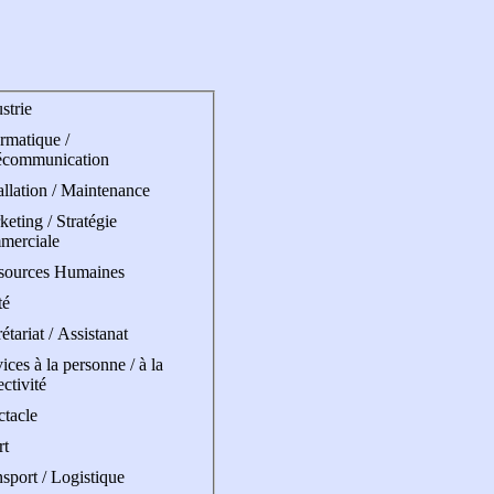
strie
rmatique /
écommunication
allation / Maintenance
eting / Stratégie
merciale
sources Humaines
té
étariat / Assistanat
ices à la personne / à la
ectivité
ctacle
rt
sport / Logistique