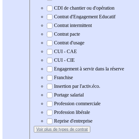
CDI de chantier ou d'opération
Contrat d'Engagement Educatif
Contrat intermittent
Contrat pacte
Contrat d'usage
CUI - CAE
CUI - CIE
Engagement à servir dans la réserve
Franchise
Insertion par l'activ.éco.
Portage salarial
Profession commerciale
Profession libérale
Reprise d'entreprise
Voir plus
de types de contrat