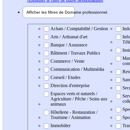
Appliquer
le filtre de durée hebdomadaire
Afficher les filtres de
Domaine pro
fessionnel
Domaine professionel
Achats / Comptabilité / Gestion
Indu
Arts / Artisanat d'art
Info
Tél
Banque / Assurance
Inst
Bâtiment / Travaux Publics
Mark
Commerce / Vente
com
Communication / Multimédia
Res
Conseil / Etudes
San
Direction d'entreprise
Secr
Espaces verts et naturels /
Serv
Agriculture / Pêche / Soins aux
coll
animaux
Spe
Hôtellerie - Restauration /
Tourisme / Animation
Spo
Immobilier
Tran