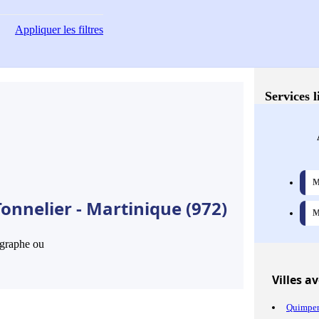
Appliquer
les filtres
Services l
M
onnelier - Martinique (972)
M
hographe ou
Villes
ave
Quimpe