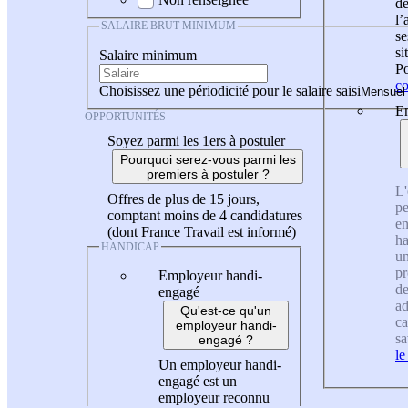
de
l
SALAIRE BRUT MINIMUM
se
si
Salaire minimum
Po
co
Choisissez une périodicité pour le salaire saisi
En
OPPORTUNITÉS
Soyez parmi les 1ers à postuler
Pourquoi serez-vous parmi les
premiers à postuler ?
L'
Offres de plus de 15 jours,
pe
comptant moins de 4 candidatures
en
(dont France Travail est informé)
ha
HANDICAP
un
pr
Employeur handi-
de
engagé
ad
Qu'est-ce qu'un
ca
employeur handi-
sa
engagé ?
le
Un employeur handi-
engagé est un
employeur reconnu