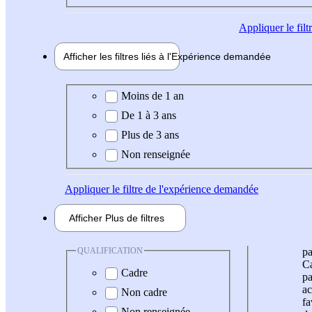
Appliquer
le fil
Afficher les filtres liés à l'
Expérience
demandée
Expérience demandée
Moins de 1 an
De 1 à 3 ans
Plus de 3 ans
Non renseignée
Appliquer
le filtre de l'expérience demandée
Afficher
Plus de
filtres
QUALIFICATION
pa
Ca
Cadre
pa
ac
Non cadre
fa
Non renseignée