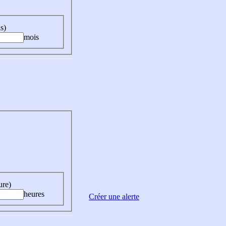
s)
mois
ure)
heures
Créer une alerte