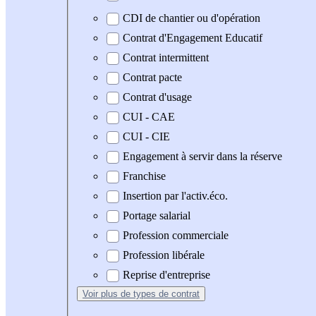
CDI de chantier ou d'opération
Contrat d'Engagement Educatif
Contrat intermittent
Contrat pacte
Contrat d'usage
CUI - CAE
CUI - CIE
Engagement à servir dans la réserve
Franchise
Insertion par l'activ.éco.
Portage salarial
Profession commerciale
Profession libérale
Reprise d'entreprise
Voir plus
de types de contrat