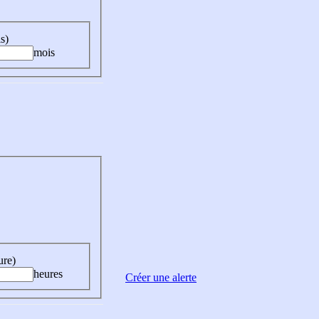
s)
mois
ure)
heures
Créer une alerte