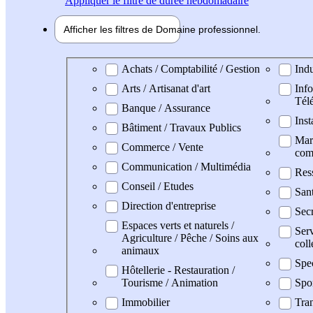
Appliquer
le filtre de durée hebdomadaire
Afficher les filtres de
Domaine pro
fessionnel
Domaine professionel
Achats / Comptabilité / Gestion
Indu
Arts / Artisanat d'art
Info
Tél
Banque / Assurance
Inst
Bâtiment / Travaux Publics
Mark
Commerce / Vente
com
Communication / Multimédia
Res
Conseil / Etudes
San
Direction d'entreprise
Secr
Espaces verts et naturels /
Serv
Agriculture / Pêche / Soins aux
coll
animaux
Spe
Hôtellerie - Restauration /
Tourisme / Animation
Spo
Immobilier
Tran