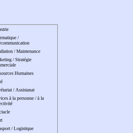
strie
rmatique /
écommunication
allation / Maintenance
eting / Stratégie
merciale
sources Humaines
té
étariat / Assistanat
ices à la personne / à la
ectivité
ctacle
rt
sport / Logistique