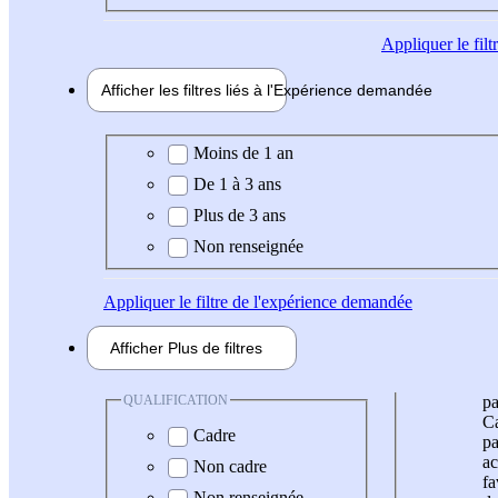
Appliquer
le fil
Afficher les filtres liés à l'
Expérience
demandée
Expérience demandée
Moins de 1 an
De 1 à 3 ans
Plus de 3 ans
Non renseignée
Appliquer
le filtre de l'expérience demandée
Afficher
Plus de
filtres
QUALIFICATION
pa
Ca
Cadre
pa
ac
Non cadre
fa
Non renseignée