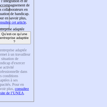
 l’intégration et de
’accompagnement de
s collaborateurs en
tuation de handicap.
ur en savoir plus,
nsultez cet article
.
treprise adaptée
Qu'est-ce qu'une
entreprise adaptée
?
entreprise adaptée
rmet à un travailleur
 situation de
ndicap d'exercer
e activité
ofessionnelle dans
s conditions
aptées à ses
pacités. Pour en
voir plus,
consultez
 site de l’UNEA
.