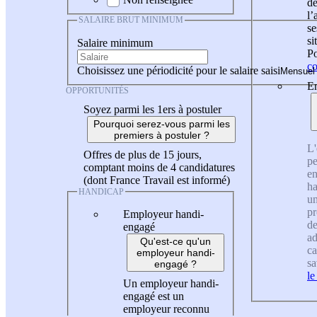
de
l
SALAIRE BRUT MINIMUM
se
si
Salaire minimum
Po
co
Choisissez une périodicité pour le salaire saisi
En
OPPORTUNITÉS
Soyez parmi les 1ers à postuler
Pourquoi serez-vous parmi les
premiers à postuler ?
L'
Offres de plus de 15 jours,
pe
comptant moins de 4 candidatures
en
(dont France Travail est informé)
ha
HANDICAP
un
pr
Employeur handi-
de
engagé
ad
Qu'est-ce qu'un
ca
employeur handi-
sa
engagé ?
le
Un employeur handi-
engagé est un
employeur reconnu