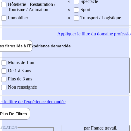
Spectacle
Hôtellerie - Restauration /
Tourisme / Animation
Sport
Immobilier
Transport / Logistique
Appliquer
le filtre du domaine professi
es filtres liés à l'
Expérience
demandée
ience demandée
Moins de 1 an
De 1 à 3 ans
Plus de 3 ans
Non renseignée
er
le filtre de l'expérience demandée
Plus De
Filtres
IFICATION
par France travail,