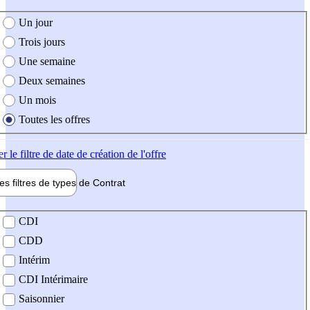
e création de l'offre
Un jour
Trois jours
Une semaine
Deux semaines
Un mois
Toutes les offres
er
le filtre de date de création de l'offre
les filtres de types de
Contrat
de contrat
CDI
CDD
Intérim
CDI Intérimaire
Saisonnier