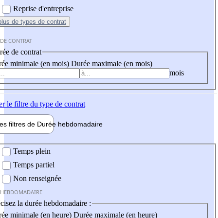
Reprise d'entreprise
plus
de types de contrat
 DE CONTRAT
ée de contrat
ée minimale (en mois)
Durée maximale (en mois)
mois
er
le filtre du type de contrat
les filtres de
Durée hebdo
madaire
 hebdomadaire
Temps plein
Temps partiel
Non renseignée
 HEBDOMADAIRE
cisez la durée hebdomadaire :
ée minimale (en heure)
Durée maximale (en heure)