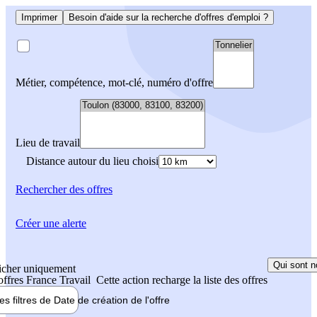
Imprimer
Besoin d'aide sur la recherche d'offres d'emploi ?
Métier, compétence, mot-clé, numéro d'offre
Lieu de travail
Distance autour du lieu choisi
Rechercher
des offres
Créer une alerte
Qui sont n
icher uniquement
 offres France Travail
Cette action recharge la liste des offres
les filtres de
Date de création
de l'offre