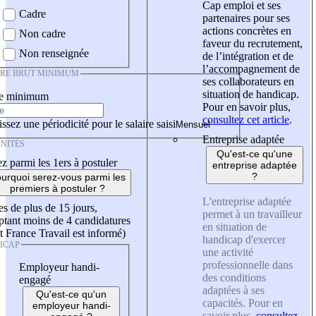
Cap emploi et ses
Cadre
partenaires pour ses
actions concrètes en
Non cadre
faveur du recrutement,
Non renseignée
de l’intégration et de
l’accompagnement de
IRE BRUT MINIMUM
ses collaborateurs en
situation de handicap.
re minimum
Pour en savoir plus,
consultez cet article
.
ssez une périodicité pour le salaire saisi
Entreprise adaptée
NITÉS
Qu'est-ce qu'une
z parmi les 1ers à postuler
entreprise adaptée
?
urquoi serez-vous parmi les
premiers à postuler ?
L'entreprise adaptée
es de plus de 15 jours,
permet à un travailleur
tant moins de 4 candidatures
en situation de
t France Travail est informé)
handicap d'exercer
ICAP
une activité
professionnelle dans
Employeur handi-
des conditions
engagé
adaptées à ses
Qu'est-ce qu'un
capacités. Pour en
employeur handi-
savoir plus,
consultez