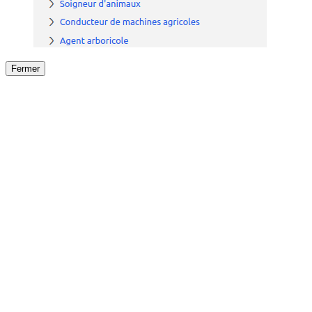
Fermer
Fermer
le détail de l'offre
/
Offre
sur
Offre précéden