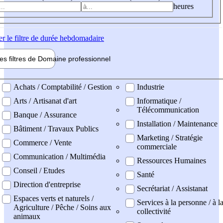
heures
er
le filtre de durée hebdomadaire
les filtres de
Domaine pro
fessionnel
ne professionel
Achats / Comptabilité / Gestion
Industrie
Arts / Artisanat d'art
Informatique /
Télécommunication
Banque / Assurance
Installation / Maintenance
Bâtiment / Travaux Publics
Marketing / Stratégie
Commerce / Vente
commerciale
Communication / Multimédia
Ressources Humaines
Conseil / Etudes
Santé
Direction d'entreprise
Secrétariat / Assistanat
Espaces verts et naturels /
Services à la personne / à l
Agriculture / Pêche / Soins aux
collectivité
animaux