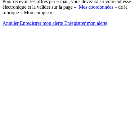
Pour recevoir les offres par e-mail, vous devez saisir votre adresse
électronique et la valider sur la page «
Mes coordonnées
» de la
rubrique « Mon compte »
Annuler
Enregistrer mon alerte
Enregistrer
mon alerte