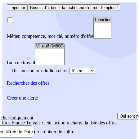
Imprimer
Besoin d'aide sur la recherche d'offres d'emploi ?
Métier, compétence, mot-clé, numéro d'offre
Lieu de travail
Distance autour du lieu choisi
Rechercher
des offres
Créer une alerte
Qui sont n
icher uniquement
 offres France Travail
Cette action recharge la liste des offres
les filtres de
Date de création
de l'offre