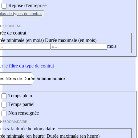
Reprise d'entreprise
plus
de types de contrat
 DE CONTRAT
ée de contrat
ée minimale (en mois)
Durée maximale (en mois)
mois
er
le filtre du type de contrat
les filtres de
Durée hebdo
madaire
 hebdomadaire
Temps plein
Temps partiel
Non renseignée
 HEBDOMADAIRE
cisez la durée hebdomadaire :
ée minimale (en heure)
Durée maximale (en heure)