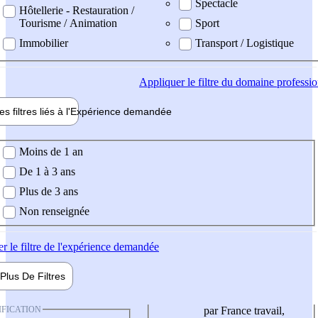
Spectacle
Hôtellerie - Restauration /
Tourisme / Animation
Sport
Immobilier
Transport / Logistique
Appliquer
le filtre du domaine professi
es filtres liés à l'
Expérience
demandée
ience demandée
Moins de 1 an
De 1 à 3 ans
Plus de 3 ans
Non renseignée
er
le filtre de l'expérience demandée
Plus De
Filtres
IFICATION
par France travail,