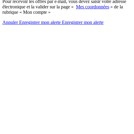
Pour recevoir les offres par e-mail, vous devez saisir votre adresse
électronique et la valider sur la page «
Mes coordonnées
» de la
rubrique « Mon compte »
Annuler
Enregistrer mon alerte
Enregistrer
mon alerte