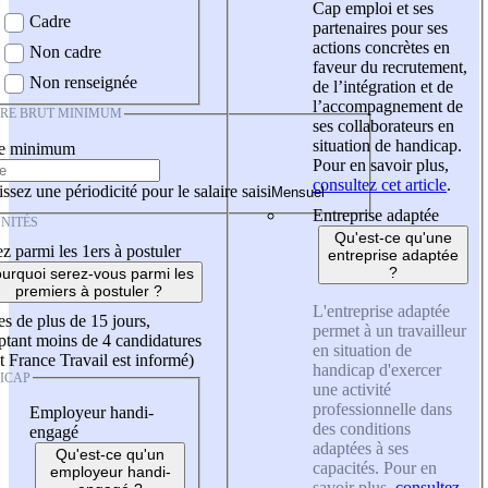
Cap emploi et ses
Cadre
partenaires pour ses
actions concrètes en
Non cadre
faveur du recrutement,
Non renseignée
de l’intégration et de
l’accompagnement de
IRE BRUT MINIMUM
ses collaborateurs en
situation de handicap.
re minimum
Pour en savoir plus,
consultez cet article
.
ssez une périodicité pour le salaire saisi
Entreprise adaptée
NITÉS
Qu'est-ce qu'une
z parmi les 1ers à postuler
entreprise adaptée
?
urquoi serez-vous parmi les
premiers à postuler ?
L'entreprise adaptée
es de plus de 15 jours,
permet à un travailleur
tant moins de 4 candidatures
en situation de
t France Travail est informé)
handicap d'exercer
ICAP
une activité
professionnelle dans
Employeur handi-
des conditions
engagé
adaptées à ses
Qu'est-ce qu'un
capacités. Pour en
employeur handi-
savoir plus,
consultez