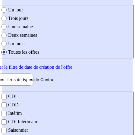
e création de l'offre
Un jour
Trois jours
Une semaine
Deux semaines
Un mois
Toutes les offres
er
le filtre de date de création de l'offre
les filtres de types de
Contrat
de contrat
CDI
CDD
Intérim
CDI Intérimaire
Saisonnier