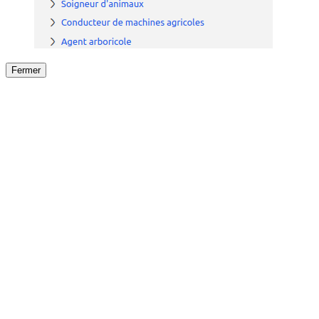
Fermer
Fermer
le détail de l'offre
/
Offre
sur
Offre précéden