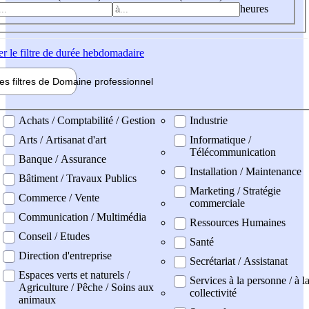
heures
er
le filtre de durée hebdomadaire
les filtres de
Domaine pro
fessionnel
ne professionel
Achats / Comptabilité / Gestion
Industrie
Arts / Artisanat d'art
Informatique /
Télécommunication
Banque / Assurance
Installation / Maintenance
Bâtiment / Travaux Publics
Marketing / Stratégie
Commerce / Vente
commerciale
Communication / Multimédia
Ressources Humaines
Conseil / Etudes
Santé
Direction d'entreprise
Secrétariat / Assistanat
Espaces verts et naturels /
Services à la personne / à l
Agriculture / Pêche / Soins aux
collectivité
animaux