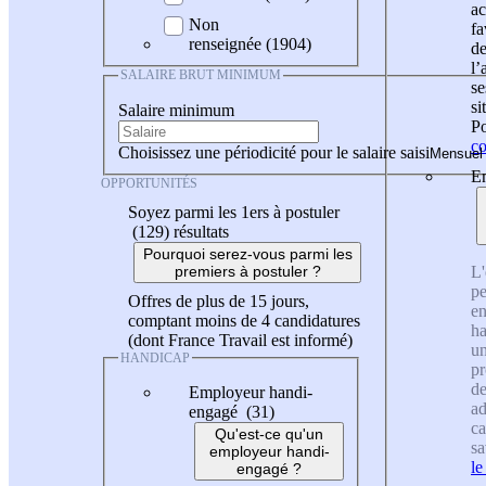
ac
Non
fa
renseignée (1904)
de
l
SALAIRE BRUT MINIMUM
se
si
Salaire minimum
Po
co
Choisissez une périodicité pour le salaire saisi
En
OPPORTUNITÉS
Soyez parmi les 1ers à postuler
(129)
résultats
Pourquoi serez-vous parmi les
L'
premiers à postuler ?
pe
Offres de plus de 15 jours,
en
comptant moins de 4 candidatures
ha
(dont France Travail est informé)
un
HANDICAP
pr
de
Employeur handi-
ad
engagé (31)
ca
Qu'est-ce qu'un
sa
employeur handi-
le
engagé ?