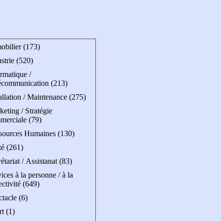
obilier (173)
strie (520)
rmatique /
écommunication (213)
allation / Maintenance (275)
eting / Stratégie
merciale (79)
sources Humaines (130)
té (261)
étariat / Assistanat (83)
ices à la personne / à la
ectivité (649)
tacle (6)
t (1)