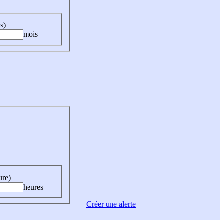
s)
mois
ure)
heures
Créer une alerte