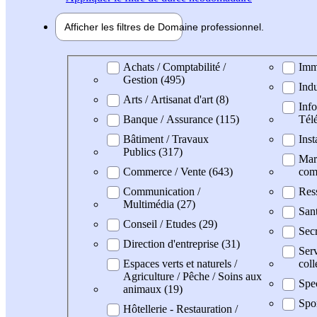
Afficher les filtres de
Domaine pro
fessionnel
Domaine professionel
Achats / Comptabilité /
Imm
Gestion (495)
Indu
Arts / Artisanat d'art (8)
Info
Banque / Assurance (115)
Tél
Bâtiment / Travaux
Inst
Publics (317)
Mark
Commerce / Vente (643)
com
Communication /
Res
Multimédia (27)
San
Conseil / Etudes (29)
Secr
Direction d'entreprise (31)
Serv
Espaces verts et naturels /
coll
Agriculture / Pêche / Soins aux
Spec
animaux (19)
Spor
Hôtellerie - Restauration /