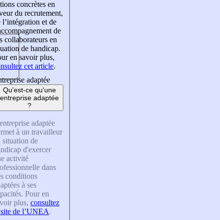
tions concrètes en
veur du recrutement,
 l’intégration et de
’accompagnement de
s collaborateurs en
tuation de handicap.
ur en savoir plus,
nsultez cet article
.
treprise adaptée
Qu'est-ce qu'une
entreprise adaptée
?
entreprise adaptée
rmet à un travailleur
 situation de
ndicap d'exercer
e activité
ofessionnelle dans
s conditions
aptées à ses
pacités. Pour en
voir plus,
consultez
 site de l’UNEA
.