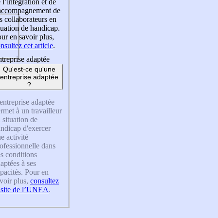
 l’intégration et de
’accompagnement de
s collaborateurs en
tuation de handicap.
ur en savoir plus,
nsultez cet article
.
treprise adaptée
Qu'est-ce qu'une
entreprise adaptée
?
entreprise adaptée
rmet à un travailleur
 situation de
ndicap d'exercer
e activité
ofessionnelle dans
s conditions
aptées à ses
pacités. Pour en
voir plus,
consultez
 site de l’UNEA
.