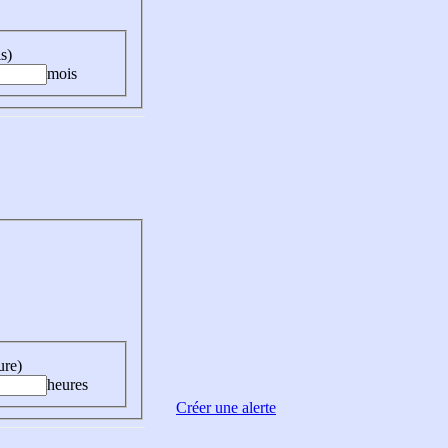
s)
mois
ure)
heures
Créer une alerte