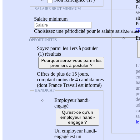
de
l
SALAIRE BRUT MINIMUM
se
si
Salaire minimum
Po
co
Choisissez une périodicité pour le salaire saisi
En
OPPORTUNITÉS
Soyez parmi les 1ers à postuler
(1)
résultats
Pourquoi serez-vous parmi les
L'
premiers à postuler ?
pe
Offres de plus de 15 jours,
en
comptant moins de 4 candidatures
ha
(dont France Travail est informé)
un
HANDICAP
pr
de
Employeur handi-
ad
engagé
ca
Qu'est-ce qu'un
sa
employeur handi-
le
engagé ?
Un employeur handi-
engagé est un