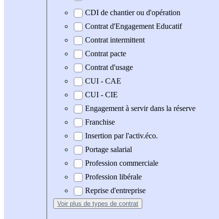
CDI de chantier ou d'opération
Contrat d'Engagement Educatif
Contrat intermittent
Contrat pacte
Contrat d'usage
CUI - CAE
CUI - CIE
Engagement à servir dans la réserve
Franchise
Insertion par l'activ.éco.
Portage salarial
Profession commerciale
Profession libérale
Reprise d'entreprise
Voir plus
de types de contrat