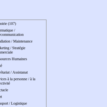
strie (107)
rmatique /
écommunication
allation / Maintenance
eting / Stratégie
merciale
sources Humaines
té
étariat / Assistanat
ices à la personne / à la
ectivité
ctacle
rt
sport / Logistique