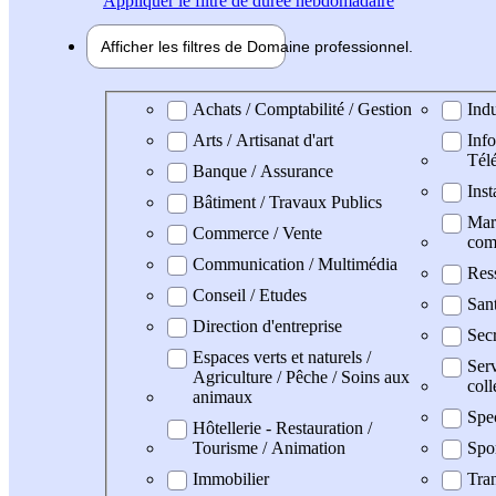
Appliquer
le filtre de durée hebdomadaire
Afficher les filtres de
Domaine pro
fessionnel
Domaine professionel
Achats / Comptabilité / Gestion
Indu
Arts / Artisanat d'art
Info
Tél
Banque / Assurance
Inst
Bâtiment / Travaux Publics
Mark
Commerce / Vente
com
Communication / Multimédia
Res
Conseil / Etudes
San
Direction d'entreprise
Secr
Espaces verts et naturels /
Serv
Agriculture / Pêche / Soins aux
coll
animaux
Spe
Hôtellerie - Restauration /
Tourisme / Animation
Spo
Immobilier
Tran