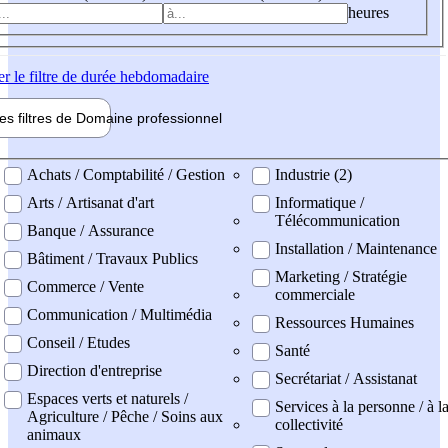
heures
er
le filtre de durée hebdomadaire
les filtres de
Domaine pro
fessionnel
ne professionel
Achats / Comptabilité / Gestion
Industrie (2)
Arts / Artisanat d'art
Informatique /
Télécommunication
Banque / Assurance
Installation / Maintenance
Bâtiment / Travaux Publics
Marketing / Stratégie
Commerce / Vente
commerciale
Communication / Multimédia
Ressources Humaines
Conseil / Etudes
Santé
Direction d'entreprise
Secrétariat / Assistanat
Espaces verts et naturels /
Services à la personne / à l
Agriculture / Pêche / Soins aux
collectivité
animaux