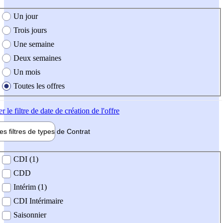
e création de l'offre
Un jour
Trois jours
Une semaine
Deux semaines
Un mois
Toutes les offres
er
le filtre de date de création de l'offre
les filtres de types de
Contrat
de contrat
CDI (1)
CDD
Intérim (1)
CDI Intérimaire
Saisonnier