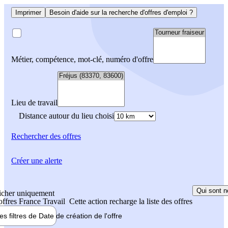
Imprimer
Besoin d'aide sur la recherche d'offres d'emploi ?
Métier, compétence, mot-clé, numéro d'offre
Lieu de travail
Distance autour du lieu choisi
Rechercher
des offres
Créer une alerte
Qui sont n
icher uniquement
 offres France Travail
Cette action recharge la liste des offres
les filtres de
Date de création
de l'offre