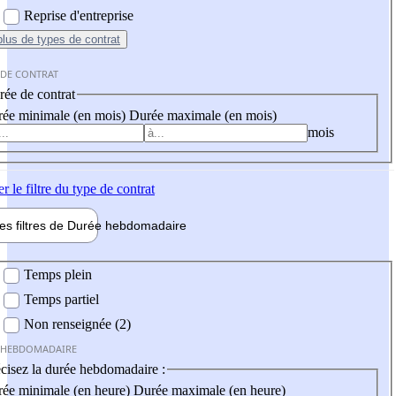
Reprise d'entreprise
plus
de types de contrat
 DE CONTRAT
ée de contrat
ée minimale (en mois)
Durée maximale (en mois)
mois
er
le filtre du type de contrat
les filtres de
Durée hebdo
madaire
 hebdomadaire
Temps plein
Temps partiel
Non renseignée (2)
 HEBDOMADAIRE
cisez la durée hebdomadaire :
ée minimale (en heure)
Durée maximale (en heure)