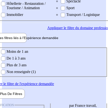
Spectacle
Hôtellerie - Restauration /
Tourisme / Animation
Sport
Immobilier
Transport / Logistique
Appliquer
le filtre du domaine professi
es filtres liés à l'
Expérience
demandée
ience demandée
Moins de 1 an
De 1 à 3 ans
Plus de 3 ans
Non renseignée (1)
er
le filtre de l'expérience demandée
Plus De
Filtres
IFICATION
par France travail,