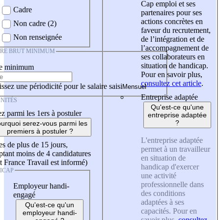
Cap emploi et ses
Cadre
partenaires pour ses
actions concrètes en
Non cadre (2)
faveur du recrutement,
Non renseignée
de l’intégration et de
l’accompagnement de
IRE BRUT MINIMUM
ses collaborateurs en
situation de handicap.
re minimum
Pour en savoir plus,
consultez cet article
.
ssez une périodicité pour le salaire saisi
Entreprise adaptée
NITÉS
Qu'est-ce qu'une
z parmi les 1ers à postuler
entreprise adaptée
?
urquoi serez-vous parmi les
premiers à postuler ?
L'entreprise adaptée
es de plus de 15 jours,
permet à un travailleur
tant moins de 4 candidatures
en situation de
t France Travail est informé)
handicap d'exercer
ICAP
une activité
professionnelle dans
Employeur handi-
des conditions
engagé
adaptées à ses
Qu'est-ce qu'un
capacités. Pour en
employeur handi-
savoir plus,
consultez