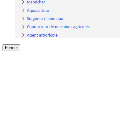
Fermer
Fermer
le détail de l'offre
/
Offre
sur
Offre précéden