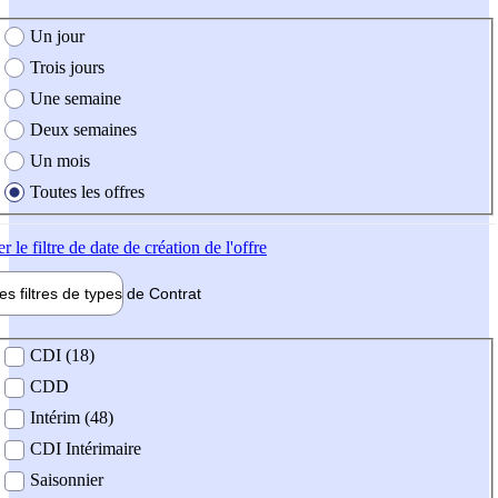
e création de l'offre
Un jour
Trois jours
Une semaine
Deux semaines
Un mois
Toutes les offres
er
le filtre de date de création de l'offre
les filtres de types de
Contrat
de contrat
CDI (18)
CDD
Intérim (48)
CDI Intérimaire
Saisonnier