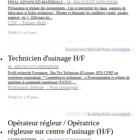
FINAL ADVANCED MATERIALS -
68 - BRUNSTATT DIDENHEIM
Préparation et réglage des équipements - Lire et interpréter les plans, gammes de
fabrication et fiches techniques - Monter et démonter les outillages (outils, moules,
matrices, etc.) - Effectuer les...
CDI - Temps plein
Publié il y a 4 jours
Ajouter cette offre à ma sélection
Profession libérale
Non renseigné
Technicien d'usinage H/F
68 - BRUNSTATT-DIDENHEIM
Profil recherché Formation : Bac Pro Technicien d'Usinage, BTS CPRP ou
expérience équivalente. * Compétences techniques : o Programmation et réglage de
machines à commande numérique (FANUC,...
Profession libérale - Non renseigné
Publié il y a 18 jours
Ajouter cette offre à ma sélection
Intérim
Non renseigné
Opérateur régleur / Opératrice
régleuse sur centre d'usinage (H/F)