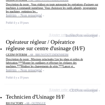
GEZIM INTERIM -
68 - BRUNSTATT-DIDENHEIM
Description du poste : Vous réalisez en toute autonomie les opérations d'usinage sur
machines à commande numérique. Vous choisissez les outils adaptés, programmez
les machines, optimisez les...
Intérim - Non renseigné
Publié il y a 19 jours
Ajouter cette offre à ma sélection
Intérim
Non renseigné
Opérateur régleur / Opératrice
régleuse sur centre d'usinage (H/F)
GEZIM INTERIM -
68 - BRUNSTATT-DIDENHEIM
Description du poste : Missions principales Lire les plans et ordres de
fabrication.***Monter les outillages et effectuer les réglages des
machines.***Réaliser les changements de série.***Lancer et...
Intérim - Non renseigné
Publié il y a 19 jours
Ajouter cette offre à ma sélection
CDI
Non renseigné
Technicien d'Usinage H/F
RH FACTORY -
68 - OLTINGUE