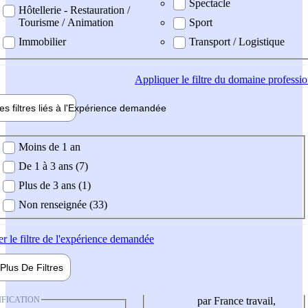
Spectacle
Hôtellerie - Restauration /
Tourisme / Animation
Sport
Immobilier
Transport / Logistique
Appliquer
le filtre du domaine professi
es filtres liés à l'
Expérience
demandée
ience demandée
Moins de 1 an
De 1 à 3 ans (7)
Plus de 3 ans (1)
Non renseignée (33)
er
le filtre de l'expérience demandée
Plus De
Filtres
IFICATION
par France travail,