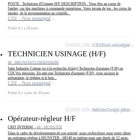
POSTE : Technicien d'Usinage H/F DESCRIPTION : Vous êtes au coeur de
l'atelier, sur des machines à commande numérique. Votre terrain de jeu : les corps de
meules, de la programmation au contrôle...
CDI - Non renseigné
Publié il y a 28 jours
Ajouter cette offre à ma sélection
CDI
Non renseigné
TECHNICIEN USINAGE (H/F)
68 - BRUNSTATT-DIDENHEIM
Satis Industrie Colmar est à la recherche d'un(e) Technicien d'usinage (F/H) en
CDI.Vos missions :En tant que Technicien d'usinage (F/H), vous assurez la
préparation, le réglage et le bon...
CDI - Non renseigné
Publié il y a plus de 30 jours
Ajouter cette offre à ma sélection
Intérim
Temps plein
Opérateur-régleur H/F
CRIT INTERIM -
68 - MUNSTER
Dans le cadre du développement de son activité, nous recherchons pour notre client,
un opérateur-régleur à MUNSTER - 68140 en intérim pour une durée de 12 mois.