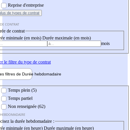
Reprise d'entreprise
plus
de types de contrat
 DE CONTRAT
ée de contrat
ée minimale (en mois)
Durée maximale (en mois)
mois
er
le filtre du type de contrat
les filtres de
Durée hebdo
madaire
 hebdomadaire
Temps plein (5)
Temps partiel
Non renseignée (62)
 HEBDOMADAIRE
cisez la durée hebdomadaire :
ée minimale (en heure)
Durée maximale (en heure)