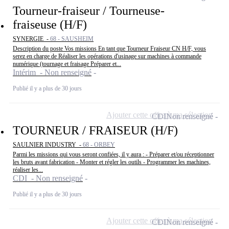
Tourneur-fraiseur / Tourneuse-
fraiseuse (H/F)
SYNERGIE -
68 - SAUSHEIM
Description du poste Vos missions En tant que Tourneur Fraiseur CN H/F, vous
serez en charge de Réaliser les opérations d'usinage sur machines à commande
numérique (tournage et fraisage Préparer et...
Intérim - Non renseigné
Publié il y a plus de 30 jours
Ajouter cette offre à ma sélection
CDI
Non renseigné
TOURNEUR / FRAISEUR (H/F)
SAULNIER INDUSTRY -
68 - ORBEY
Parmi les missions qui vous seront confiées, il y aura : - Préparer et/ou réceptionner
les bruts avant fabrication - Monter et régler les outils - Programmer les machines,
réaliser les...
CDI - Non renseigné
Publié il y a plus de 30 jours
Ajouter cette offre à ma sélection
CDI
Non renseigné