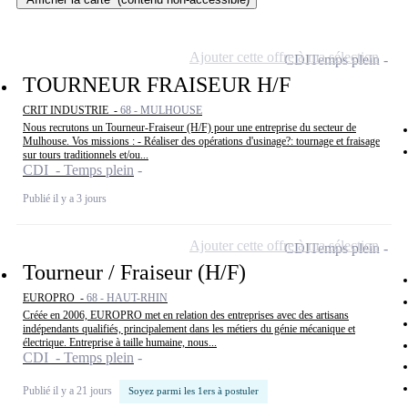
Ajouter cette offre à ma sélection
CDI
Temps plein
TOURNEUR FRAISEUR H/F
CRIT INDUSTRIE -
68 - MULHOUSE
Nous recrutons un Tourneur-Fraiseur (H/F) pour une entreprise du secteur de
Mulhouse. Vos missions : - Réaliser des opérations d'usinage?: tournage et fraisage
sur tours traditionnels et/ou...
CDI - Temps plein
Publié il y a 3 jours
Ajouter cette offre à ma sélection
CDI
Temps plein
Tourneur / Fraiseur (H/F)
EUROPRO -
68 - HAUT-RHIN
Créée en 2006, EUROPRO met en relation des entreprises avec des artisans
indépendants qualifiés, principalement dans les métiers du génie mécanique et
électrique. Entreprise à taille humaine, nous...
CDI - Temps plein
Publié il y a 21 jours
Soyez parmi les 1ers à postuler