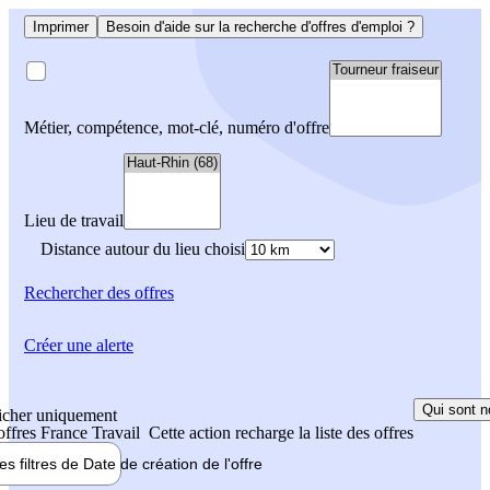
Imprimer
Besoin d'aide sur la recherche d'offres d'emploi ?
Métier, compétence, mot-clé, numéro d'offre
Lieu de travail
Distance autour du lieu choisi
Rechercher
des offres
Créer une alerte
Qui sont n
icher uniquement
 offres France Travail
Cette action recharge la liste des offres
les filtres de
Date de création
de l'offre