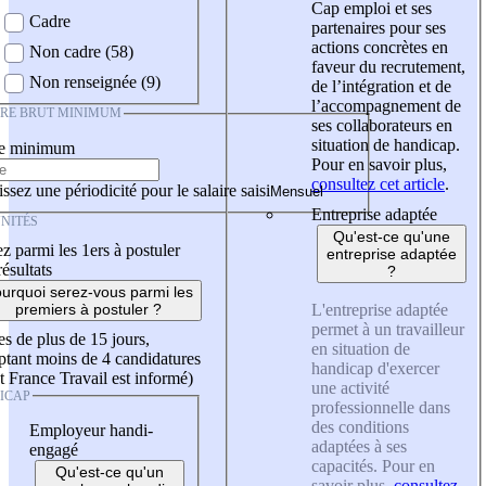
Cap emploi et ses
Cadre
partenaires pour ses
actions concrètes en
Non cadre (58)
faveur du recrutement,
Non renseignée (9)
de l’intégration et de
l’accompagnement de
IRE BRUT MINIMUM
ses collaborateurs en
situation de handicap.
re minimum
Pour en savoir plus,
consultez cet article
.
ssez une périodicité pour le salaire saisi
Entreprise adaptée
NITÉS
Qu'est-ce qu'une
z parmi les 1ers à postuler
entreprise adaptée
résultats
?
urquoi serez-vous parmi les
L'entreprise adaptée
premiers à postuler ?
permet à un travailleur
es de plus de 15 jours,
en situation de
tant moins de 4 candidatures
handicap d'exercer
t France Travail est informé)
une activité
ICAP
professionnelle dans
des conditions
Employeur handi-
adaptées à ses
engagé
capacités. Pour en
Qu'est-ce qu'un
savoir plus,
consultez