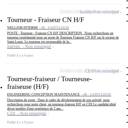
Ajouter cette offre à ma sélection
Intérim
Non renseigné
Tourneur - Fraiseur CN H/F
WELLJOB INTERIM -
68 - SAINT-LOUIS
POSTE : Tourneur - Fraiseur CN H/F DESCRIPTION : Nous recherchons un
tourneur expérimenté pour un poste de Tourneur Fraiseur CN H/F sur le secteur de
Saint-Louis. Le tourneur est responsable de la...
Intérim - Non renseigné
Publié il y a 4 jours
Ajouter cette offre à ma sélection
CDI
Non renseigné
Tourneur-fraiseur / Tourneuse-
fraiseuse (H/F)
ENGINEERING CONCEPTION MAINTENANCE -
68 - SAINT-LOUIS
Description du poste : Dans le cadre du développement de son activité, nous
recherchons pour notre client, un tourneur-fraiseur H/F en CDI Le candidat idéal
devra justifier d'une expérience de 2 ans...
CDI - Non renseigné
Publié il y a 9 jours