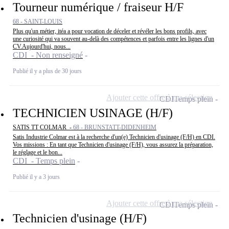
Tourneur numérique / fraiseur H/F
68 - SAINT-LOUIS
Plus qu'un métier, itéa a pour vocation de déceler et révéler les bons profils, avec
une curiosité qui va souvent au-delà des compétences et parfois entre les lignes d'un
CV.Aujourd'hui, nous...
CDI - Non renseigné
Publié il y a plus de 30 jours
Ajouter cette offre à ma sélection
CDI
Temps plein
TECHNICIEN USINAGE (H/F)
SATIS TT COLMAR -
68 - BRUNSTATT-DIDENHEIM
Satis Industrie Colmar est à la recherche d'un(e) Technicien d'usinage (F/H) en CDI.
Vos missions : En tant que Technicien d'usinage (F/H), vous assurez la préparation,
le réglage et le bon...
CDI - Temps plein
Publié il y a 3 jours
Ajouter cette offre à ma sélection
CDI
Temps plein
Technicien d'usinage (H/F)