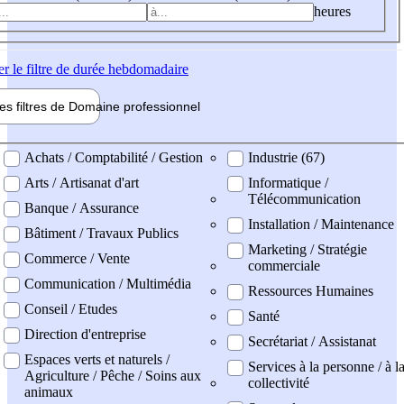
heures
er
le filtre de durée hebdomadaire
les filtres de
Domaine pro
fessionnel
ne professionel
Achats / Comptabilité / Gestion
Industrie (67)
Arts / Artisanat d'art
Informatique /
Télécommunication
Banque / Assurance
Installation / Maintenance
Bâtiment / Travaux Publics
Marketing / Stratégie
Commerce / Vente
commerciale
Communication / Multimédia
Ressources Humaines
Conseil / Etudes
Santé
Direction d'entreprise
Secrétariat / Assistanat
Espaces verts et naturels /
Services à la personne / à l
Agriculture / Pêche / Soins aux
collectivité
animaux