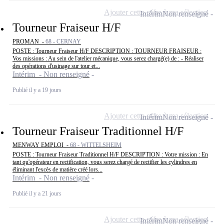
Ajouter cette offre à ma sélection
Intérim
Non renseigné
Tourneur Fraiseur H/F
PROMAN -
68 - CERNAY
POSTE : Tourneur Fraiseur H/F DESCRIPTION : TOURNEUR FRAISEUR :
Vos missions : Au sein de l'atelier mécanique, vous serez chargé(e) de : - Réaliser
des opérations d'usinage sur tour et...
Intérim - Non renseigné
Publié il y a 19 jours
Ajouter cette offre à ma sélection
Intérim
Non renseigné
Tourneur Fraiseur Traditionnel H/F
MENWAY EMPLOI -
68 - WITTELSHEIM
POSTE : Tourneur Fraiseur Traditionnel H/F DESCRIPTION : Votre mission : En
tant qu'opérateur en rectification, vous serez chargé de rectifier les cylindres en
éliminant l'excès de matière créé lors...
Intérim - Non renseigné
Publié il y a 21 jours
Ajouter cette offre à ma sélection
Intérim
Non renseigné