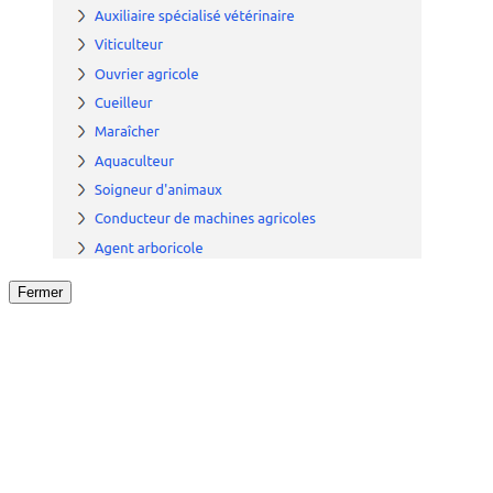
Fermer
Fermer
le détail de l'offre
/
Offre
sur
Offre précéden