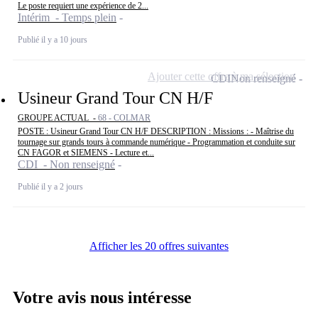
Le poste requiert une expérience de 2...
Intérim - Temps plein
Publié il y a 10 jours
Ajouter cette offre à ma sélection
CDI
Non renseigné
Usineur Grand Tour CN H/F
GROUPE ACTUAL -
68 - COLMAR
POSTE : Usineur Grand Tour CN H/F DESCRIPTION : Missions : - Maîtrise du
tournage sur grands tours à commande numérique - Programmation et conduite sur
CN FAGOR et SIEMENS - Lecture et...
CDI - Non renseigné
Publié il y a 2 jours
Afficher les 20 offres suivantes
Votre avis nous intéresse