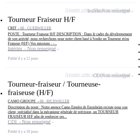
Ajouter cette offre à ma sélection
Intérim
Non renseigné
Tourneur Fraiseur H/F
CRIT -
68 - GUEBWILLER
POSTE : Tourneur Fraiseur H/F DESCRIPTION : Dans le cadre du développement
de son activité, nous recherchons pour notre client basé à Soultz un Tourneur et/ou
Fraiseur (H/F) Vos missions : -...
Intérim - Non renseigné
Publié il y a 12 jours
Ajouter cette offre à ma sélection
CDI
Non renseigné
Tourneur-fraiseur / Tourneuse-
fraiseuse (H/F)
CAMO GROUPE -
68 - RICHWILLER
Description du poste : Notre agence Camo Emploi de Ensisheim recrute pour son
client, spécialisé dans la mécanique générale de précision, un TOURNEUR
FRAISEUR H/F afin de renforcer ses...
CDI - Non renseigné
Publié il y a 18 jours