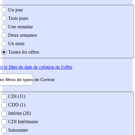
e création de l'offre
Un jour
Trois jours
Une semaine
Deux semaines
Un mois
Toutes les offres
er
le filtre de date de création de l'offre
les filtres de types de
Contrat
de contrat
CDI (11)
CDD (1)
Intérim (26)
CDI Intérimaire
Saisonnier