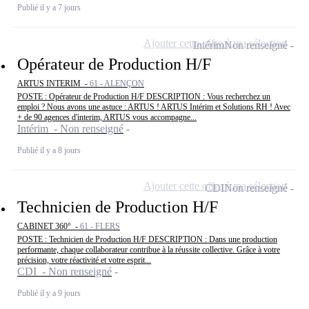
Publié il y a 7 jours
Ajouter cette offre à ma sélection
Intérim
Non renseigné
Opérateur de Production H/F
ARTUS INTERIM -
61 - ALENÇON
POSTE : Opérateur de Production H/F DESCRIPTION : Vous recherchez un
emploi ? Nous avons une astuce : ARTUS ! ARTUS Intérim et Solutions RH ! Avec
+ de 90 agences d'interim, ARTUS vous accompagne...
Intérim - Non renseigné
Publié il y a 8 jours
Ajouter cette offre à ma sélection
CDI
Non renseigné
Technicien de Production H/F
CABINET 360° -
61 - FLERS
POSTE : Technicien de Production H/F DESCRIPTION : Dans une production
performante, chaque collaborateur contribue à la réussite collective. Grâce à votre
précision, votre réactivité et votre esprit...
CDI - Non renseigné
Publié il y a 9 jours