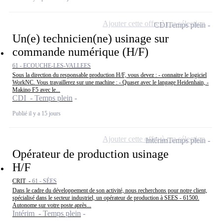
Ajouter cette offre à ma sélection
CDI
Temps plein
Un(e) technicien(ne) usinage sur
commande numérique (H/F)
61 - ECOUCHE-LES-VALLEES
Sous la direction du responsable production H/F, vous devez : - connaitre le logiciel
WorkNC. Vous travaillerez sur une machine : - Quaser avec le langage Heidenhain, -
Makino F5 avec le...
CDI - Temps plein
Publié il y a 15 jours
Ajouter cette offre à ma sélection
Intérim
Temps plein
Opérateur de production usinage
H/F
CRIT -
61 - SÉES
Dans le cadre du développement de son activité, nous recherchons pour notre client,
spécialisé dans le secteur industriel, un opérateur de production à SEES - 61500.
Autonome sur votre poste après...
Intérim - Temps plein