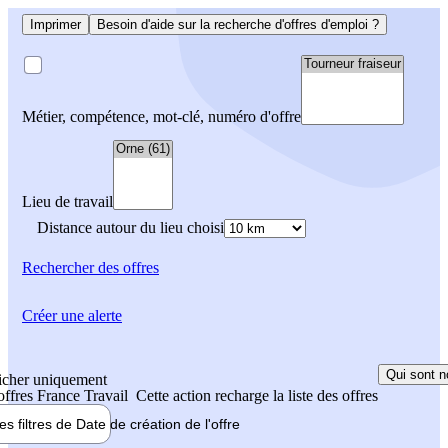
Imprimer
Besoin d'aide sur la recherche d'offres d'emploi ?
Métier, compétence, mot-clé, numéro d'offre
Lieu de travail
Distance autour du lieu choisi
Rechercher
des offres
Créer une alerte
Qui sont n
icher uniquement
 offres France Travail
Cette action recharge la liste des offres
les filtres de
Date de création
de l'offre