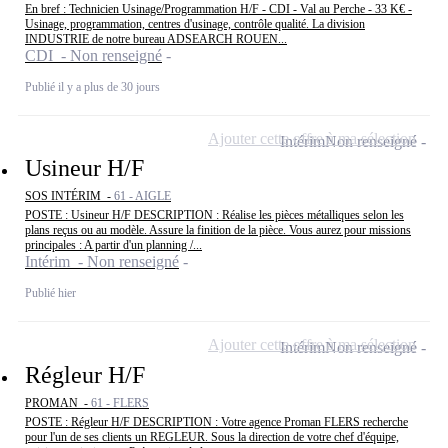
En bref : Technicien Usinage/Programmation H/F - CDI - Val au Perche - 33 K€ -
Usinage, programmation, centres d'usinage, contrôle qualité. La division
INDUSTRIE de notre bureau ADSEARCH ROUEN...
CDI - Non renseigné
Publié il y a plus de 30 jours
Ajouter cette offre à ma sélection
Intérim
Non renseigné
Usineur H/F
SOS INTÉRIM -
61 - AIGLE
POSTE : Usineur H/F DESCRIPTION : Réalise les pièces métalliques selon les
plans reçus ou au modèle. Assure la finition de la pièce. Vous aurez pour missions
principales : A partir d'un planning /...
Intérim - Non renseigné
Publié hier
Ajouter cette offre à ma sélection
Intérim
Non renseigné
Régleur H/F
PROMAN -
61 - FLERS
POSTE : Régleur H/F DESCRIPTION : Votre agence Proman FLERS recherche
pour l'un de ses clients un REGLEUR. Sous la direction de votre chef d'équipe,