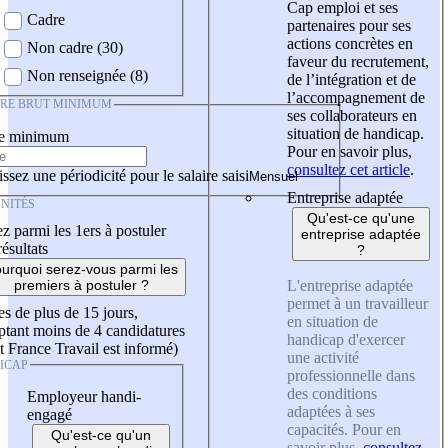
Cap emploi et ses
Cadre
partenaires pour ses
actions concrètes en
Non cadre (30)
faveur du recrutement,
Non renseignée (8)
de l’intégration et de
l’accompagnement de
IRE BRUT MINIMUM
ses collaborateurs en
situation de handicap.
re minimum
Pour en savoir plus,
consultez cet article
.
ssez une périodicité pour le salaire saisi
Entreprise adaptée
NITÉS
Qu'est-ce qu'une
z parmi les 1ers à postuler
entreprise adaptée
résultats
?
urquoi serez-vous parmi les
L'entreprise adaptée
premiers à postuler ?
permet à un travailleur
es de plus de 15 jours,
en situation de
tant moins de 4 candidatures
handicap d'exercer
t France Travail est informé)
une activité
ICAP
professionnelle dans
des conditions
Employeur handi-
adaptées à ses
engagé
capacités. Pour en
Qu'est-ce qu'un
savoir plus,
consultez