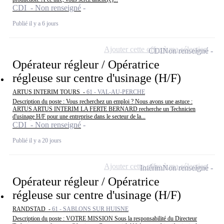
CDI - Non renseigné
Publié il y a 6 jours
Ajouter cette offre à ma sélection
CDI
Non renseigné
Opérateur régleur / Opératrice
régleuse sur centre d'usinage (H/F)
ARTUS INTERIM TOURS -
61 - VAL-AU-PERCHE
Description du poste : Vous recherchez un emploi ? Nous avons une astuce :
ARTUS ARTUS INTERIM LA FERTE BERNARD recherche un Technicien
d'usinage H/F pour une entreprise dans le secteur de la...
CDI - Non renseigné
Publié il y a 20 jours
Ajouter cette offre à ma sélection
Intérim
Non renseigné
Opérateur régleur / Opératrice
régleuse sur centre d'usinage (H/F)
RANDSTAD -
61 - SABLONS SUR HUISNE
Description du poste : VOTRE MISSION Sous la responsabilité du Directeur