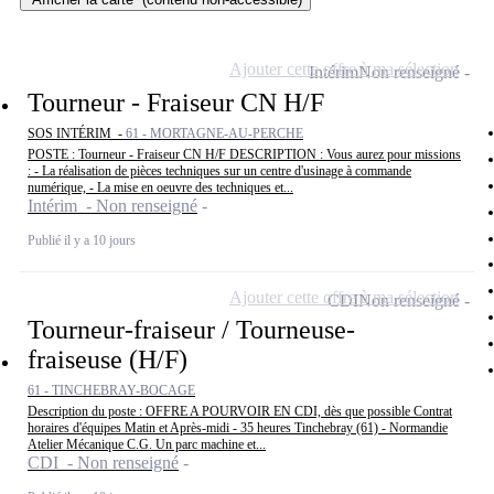
Ajouter cette offre à ma sélection
Intérim
Non renseigné
Tourneur - Fraiseur CN H/F
SOS INTÉRIM -
61 - MORTAGNE-AU-PERCHE
POSTE : Tourneur - Fraiseur CN H/F DESCRIPTION : Vous aurez pour missions
: - La réalisation de pièces techniques sur un centre d'usinage à commande
numérique, - La mise en oeuvre des techniques et...
Intérim - Non renseigné
Publié il y a 10 jours
Ajouter cette offre à ma sélection
CDI
Non renseigné
Tourneur-fraiseur / Tourneuse-
fraiseuse (H/F)
61 - TINCHEBRAY-BOCAGE
Description du poste : OFFRE A POURVOIR EN CDI, dès que possible Contrat
horaires d'équipes Matin et Après-midi - 35 heures Tinchebray (61) - Normandie
Atelier Mécanique C.G. Un parc machine et...
CDI - Non renseigné