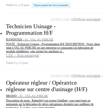
Publié il y a 18 jours
Soyez parmi les 1ers à postuler
Ajouter cette offre à ma sélection
CDI
Non renseigné
Technicien Usinage -
Programmation H/F
RANDSTAD -
61 - VAL-AU-PERCHE
POSTE : Technicien Usinage - Programmation H/F DESCRIPTION : Notre client
situé à VAL AU PERCHE est une entreprise se consacrant à la fabrication de
produits métalliques, sans inclure les machines et...
CDI - Non renseigné
Publié il y a 2 jours
Ajouter cette offre à ma sélection
CDI
Non renseigné
Opérateur régleur / Opératrice
régleuse sur centre d'usinage (H/F)
BRAWO -
61 - VAL-AU-PERCHE
Description du poste : Rattaché(e) au secteur Outillage, vous intervenez en
autonomie sur la fabrication de pièces mécaniques destinées aux outillages de
production. À ce titre, vous serez amené(e)...