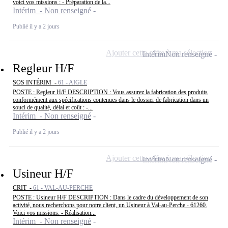
voici vos missions : - Préparation de la...
Intérim - Non renseigné
Publié il y a 2 jours
Ajouter cette offre à ma sélection
Intérim
Non renseigné
Regleur H/F
SOS INTÉRIM -
61 - AIGLE
POSTE : Regleur H/F DESCRIPTION : Vous assurez la fabrication des produits
conformément aux spécifications contenues dans le dossier de fabrication dans un
souci de qualité, délai et coût : -...
Intérim - Non renseigné
Publié il y a 2 jours
Ajouter cette offre à ma sélection
Intérim
Non renseigné
Usineur H/F
CRIT -
61 - VAL-AU-PERCHE
POSTE : Usineur H/F DESCRIPTION : Dans le cadre du développement de son
activité, nous recherchons pour notre client, un Usineur à Val-au-Perche - 61260.
Voici vos missions: - Réalisation...
Intérim - Non renseigné