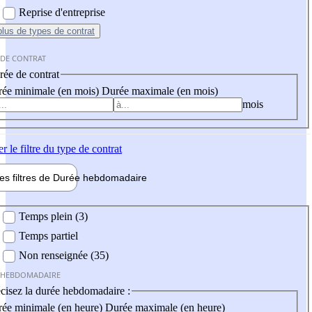
Reprise d'entreprise
plus
de types de contrat
 DE CONTRAT
ée de contrat
ée minimale (en mois)
Durée maximale (en mois)
mois
er
le filtre du type de contrat
les filtres de
Durée hebdo
madaire
 hebdomadaire
Temps plein (3)
Temps partiel
Non renseignée (35)
 HEBDOMADAIRE
cisez la durée hebdomadaire :
ée minimale (en heure)
Durée maximale (en heure)