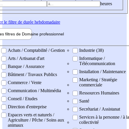
heures
er
le filtre de durée hebdomadaire
les filtres de
Domaine pro
fessionnel
ne professionel
Achats / Comptabilité / Gestion
Industrie (38)
Arts / Artisanat d'art
Informatique /
Télécommunication
Banque / Assurance
Installation / Maintenance
Bâtiment / Travaux Publics
Marketing / Stratégie
Commerce / Vente
commerciale
Communication / Multimédia
Ressources Humaines
Conseil / Etudes
Santé
Direction d'entreprise
Secrétariat / Assistanat
Espaces verts et naturels /
Services à la personne / à l
Agriculture / Pêche / Soins aux
collectivité
animaux