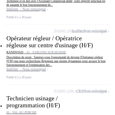
Technique et en lien avec l'Assistant Commercial dédié, votre objectif principal est
de garantir le bon fonctionnement de...
Intérim - Non renseigné
Publié il y a 28 jours
Ajouter cette offre à ma sélection
Intérim
Non renseigné
Opérateur régleur / Opératrice
régleuse sur centre d'usinage (H/F)
RANDSTAD -
61 - SABLONS SUR HUISNE
Description du poste : Saisirez-vous l'opportunité de devenir l'Opérateur régleur
(F/H) que nous recherchons Rejoignez une équipe dynamique pour assurer le bon
fonctionnement et l'optimisation des...
Intérim - Non renseigné
Publié il y a 28 jours
Ajouter cette offre à ma sélection
CDI
Non renseigné
Technicien usinage /
programmation (H/F)
61 - VAL-AU-PERCHE