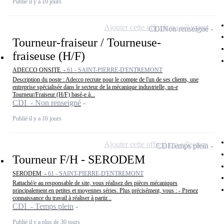
Publié il y a 10 jours
Ajouter cette offre à ma sélection
CDI
Non renseigné
Tourneur-fraiseur / Tourneuse-
fraiseuse (H/F)
ADECCO ONSITE -
61 - SAINT-PIERRE-D'ENTREMONT
Description du poste : Adecco recrute pour le compte de l'un de ses clients, une
entreprise spécialisée dans le secteur de la mécanique industrielle, un-e
Tourneur/Fraiseur (H/F) basé-e à...
CDI - Non renseigné
Publié il y a 16 jours
Ajouter cette offre à ma sélection
CDI
Temps plein
Tourneur F/H - SERODEM
SERODEM -
61 - SAINT-PIERRE-D'ENTREMONT
Rattaché/e au responsable de site, vous réalisez des pièces mécaniques
principalement en petites et moyennes séries. Plus précisément, vous : - Prenez
connaissance du travail à réaliser à partir...
CDI - Temps plein
Publié il y a plus de 30 jours