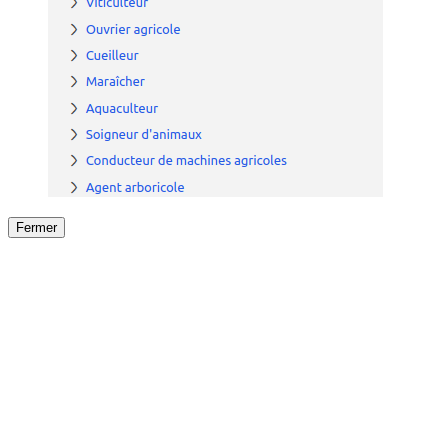
Fermer
Fermer
le détail de l'offre
/
Offre
sur
Offre précéden