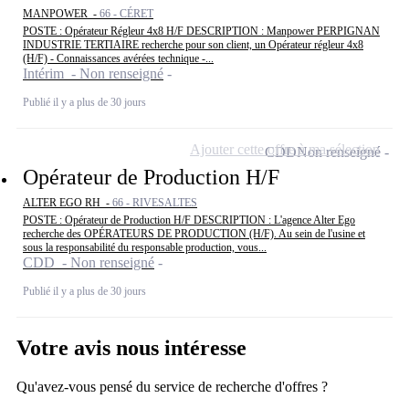
MANPOWER -
66 - CÉRET
POSTE : Opérateur Régleur 4x8 H/F DESCRIPTION : Manpower PERPIGNAN
INDUSTRIE TERTIAIRE recherche pour son client, un Opérateur régleur 4x8
(H/F) - Connaissances avérées technique -...
Intérim - Non renseigné
Publié il y a plus de 30 jours
Ajouter cette offre à ma sélection
CDD
Non renseigné
Opérateur de Production H/F
ALTER EGO RH -
66 - RIVESALTES
POSTE : Opérateur de Production H/F DESCRIPTION : L'agence Alter Ego
recherche des OPÉRATEURS DE PRODUCTION (H/F). Au sein de l'usine et
sous la responsabilité du responsable production, vous...
CDD - Non renseigné
Publié il y a plus de 30 jours
Votre avis nous intéresse
Qu'avez-vous pensé du service de recherche d'offres ?