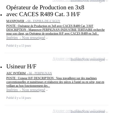
Intérim
Non renseigné
Opérateur de Production en 3x8
avec CACES R489 Cat. 3 H/F
MANPOWER -
66 - ESPIRA-DE-L'AGLY
POSTE : Opérateur de Production en 3x8 avec CACES R489 Cat. 3 H/F
DESCRIPTION : Manpower PERPIGNAN INDUSTRIE TERTIAIRE recherche
pour son client, un Opérateur de production H/F avec CACES R489 en 3x8...
Intérim - Non renseigné
Publié il y a 13 jours
Ajouter cette offre à ma sélection
Intérim
Non renseigné
Usineur H/F
AEC INTÉRIM -
66 - PERPIGNAN
POSTE : Usineur H/F DESCRIPTION : Vous travaillerez sur des machines
conventionnelles et numériques et réaliserez des pièces à l'unité ou en série, tout en
veillant au bon fonctionnement des...
Intérim - Non renseigné
Publié il y a 14 jours
Ajouter cette offre à ma sélection
Intérim
Non renseigné