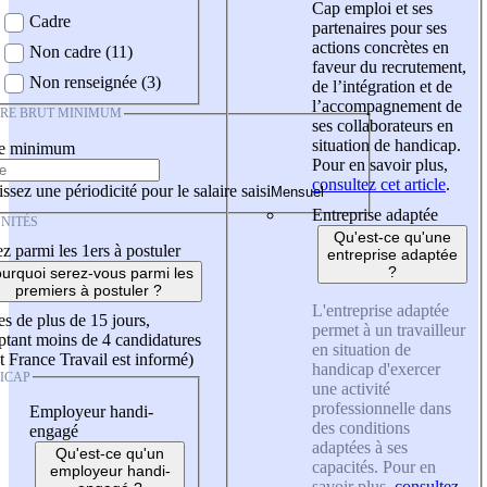
Cap emploi et ses
Cadre
partenaires pour ses
actions concrètes en
Non cadre (11)
faveur du recrutement,
Non renseignée (3)
de l’intégration et de
l’accompagnement de
IRE BRUT MINIMUM
ses collaborateurs en
situation de handicap.
re minimum
Pour en savoir plus,
consultez cet article
.
ssez une périodicité pour le salaire saisi
Entreprise adaptée
NITÉS
Qu'est-ce qu'une
z parmi les 1ers à postuler
entreprise adaptée
?
urquoi serez-vous parmi les
premiers à postuler ?
L'entreprise adaptée
es de plus de 15 jours,
permet à un travailleur
tant moins de 4 candidatures
en situation de
t France Travail est informé)
handicap d'exercer
ICAP
une activité
professionnelle dans
Employeur handi-
des conditions
engagé
adaptées à ses
Qu'est-ce qu'un
capacités. Pour en
employeur handi-
savoir plus,
consultez