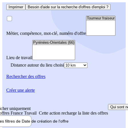
Imprimer
Besoin d'aide sur la recherche d'offres d'emploi ?
Métier, compétence, mot-clé, numéro d'offre
Lieu de travail
Distance autour du lieu choisi
Rechercher
des offres
Créer une alerte
Qui sont n
icher uniquement
 offres France Travail
Cette action recharge la liste des offres
les filtres de
Date de création
de l'offre