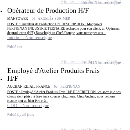
Ajouter cette offre à ma sélection
Intérim
Non renseigné
Opérateur de Production H/F
MANPOWER -
66 - ARGELÈS-SUR-MER
POSTE : Opérateur de Production H/F DESCRIPTION : Manpower
PERPIGNAN INDUSTRIE TERTIAIRE recherche pour son client, un Opérateur
de production (H/F) Rattaché(e) au Chef d'équipe, vous participez aux...
Intérim - Non renseigné
Publié hier
Ajouter cette offre à ma sélection
CDD
Non renseigné
Employé d'Atelier Produits Frais
H/F
AUCHAN RETAIL FRANCE -
66 - PERPIGNAN
POSTE : Employé d'Atelier Produits Frais H/F DESCRIPTION : en sorte que nos
clients aient plaisir à faire leurs courses chez nous. Chez Auchan, nous veillons
chaque jour au bien-être et à...
CDD - Non renseigné
Publié il y a 9 jours
Ajouter cette offre à ma sélection