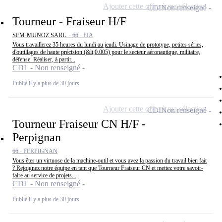
Ajouter cette offre à ma sélection
CDI
Non renseigné
Tourneur - Fraiseur H/F
SEM-MUNOZ SARL -
66 - PIA
Vous travaillerez 35 heures du lundi au jeudi. Usinage de prototype, petites séries,
d'outillages de haute précision (&lt;0.005) pour le secteur aéronautique, militaire,
défense. Réaliser, à partir...
CDI - Non renseigné
Publié il y a plus de 30 jours
Ajouter cette offre à ma sélection
CDI
Non renseigné
Tourneur Fraiseur CN H/F -
Perpignan
66 - PERPIGNAN
Vous êtes un virtuose de la machine-outil et vous avez la passion du travail bien fait
? Rejoignez notre équipe en tant que Tourneur Fraiseur CN et mettez votre savoir-
faire au service de projets...
CDI - Non renseigné
Publié il y a plus de 30 jours