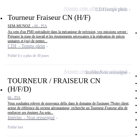
Ajouter cette offre à ma sélection
CDI
Temps plein
Tourneur Fraiseur CN (H/F)
SEM-MUNOZ -
66 - PIA
Au sein d'un PMI spécialisée dans la mécanique de précision, vos missions seront :
Préparer la zone de travail et les équipements nécessaires à la réalisation de pièces
unitaires et (ou) de petites...
CDI - Temps plein
Publié il y a plus de 30 jours
Ajouter cette offre à ma sélection
Intérim
Non renseigné
TOURNEUR / FRAISEUR CN
(H/F/D)
66 - PIA
Vous souhaitez relever de nouveaux défis dans le domaine de l'usinage ?Notre client,
acteur de référence du secteur aéronautique, recherche un Tourneur-Fraiseur afin de
renforcer ses équipes.Au sein...
Intérim - Non renseigné
Publié hier