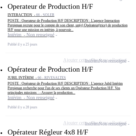
Operateur de Production H/F
INTERACTION -
66 - SOLER
POSTE : Operateur de Production H/F DESCRIPTION : L'agence Interaction
Perpignan recrute pour le compte de son client, un(e) Opérateur(trice) de production
H/F pour une mission en intérim, à pourvoir...
Intérim - Non renseigné
Publié il y a 25 jours
Ajouter cette offre à ma sélection
Intérim
Non renseigné
Opérateur de Production H/F
JUBIL INTÉRIM -
66 - RIVESALTES
POSTE : Opérateur de Production H/F DESCRIPTION : L'agence Jubil Intérim
Perpignan recherche pour l'un de ses clients un Opérateur Production H/F. Vos
principales missions : - Assurer la production...
Intérim - Non renseigné
Publié il y a 28 jours
Ajouter cette offre à ma sélection
Intérim
Non renseigné
Opérateur Régleur 4x8 H/F