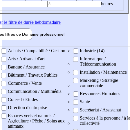
heures
er
le filtre de durée hebdomadaire
les filtres de
Domaine pro
fessionnel
ne professionel
Achats / Comptabilité / Gestion
Industrie (14)
Arts / Artisanat d'art
Informatique /
Télécommunication
Banque / Assurance
Installation / Maintenance
Bâtiment / Travaux Publics
Marketing / Stratégie
Commerce / Vente
commerciale
Communication / Multimédia
Ressources Humaines
Conseil / Etudes
Santé
Direction d'entreprise
Secrétariat / Assistanat
Espaces verts et naturels /
Services à la personne / à l
Agriculture / Pêche / Soins aux
collectivité
animaux