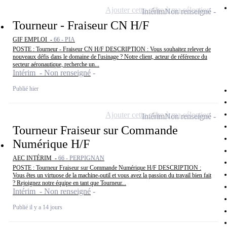
Ajouter cette offre à ma sélection
Intérim
Non renseigné
Tourneur - Fraiseur CN H/F
GIF EMPLOI -
66 - PIA
POSTE : Tourneur - Fraiseur CN H/F DESCRIPTION : Vous souhaitez relever de
nouveaux défis dans le domaine de l'usinage ? Notre client, acteur de référence du
secteur aéronautique, recherche un...
Intérim - Non renseigné
Publié hier
Ajouter cette offre à ma sélection
Intérim
Non renseigné
Tourneur Fraiseur sur Commande
Numérique H/F
AEC INTÉRIM -
66 - PERPIGNAN
POSTE : Tourneur Fraiseur sur Commande Numérique H/F DESCRIPTION :
Vous êtes un virtuose de la machine-outil et vous avez la passion du travail bien fait
? Rejoignez notre équipe en tant que Tourneur...
Intérim - Non renseigné
Publié il y a 14 jours