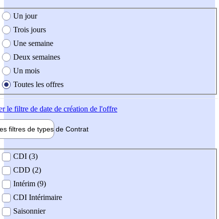
e création de l'offre
Un jour
Trois jours
Une semaine
Deux semaines
Un mois
Toutes les offres
er
le filtre de date de création de l'offre
les filtres de types de
Contrat
de contrat
CDI (3)
CDD (2)
Intérim (9)
CDI Intérimaire
Saisonnier