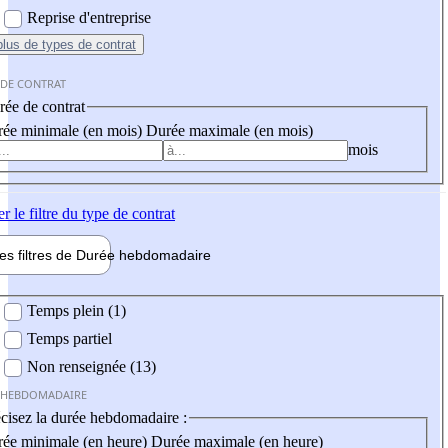
Reprise d'entreprise
plus
de types de contrat
 DE CONTRAT
ée de contrat
ée minimale (en mois)
Durée maximale (en mois)
mois
er
le filtre du type de contrat
les filtres de
Durée hebdo
madaire
 hebdomadaire
Temps plein (1)
Temps partiel
Non renseignée (13)
 HEBDOMADAIRE
cisez la durée hebdomadaire :
ée minimale (en heure)
Durée maximale (en heure)