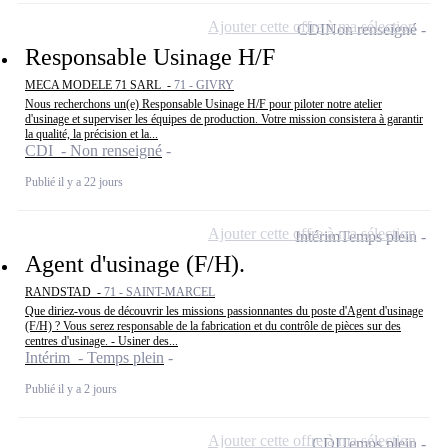
Ajouter cette offre à ma sélection
CDI
Non renseigné
Responsable Usinage H/F
MECA MODELE 71 SARL -
71 - GIVRY
Nous recherchons un(e) Responsable Usinage H/F pour piloter notre atelier
d'usinage et superviser les équipes de production. Votre mission consistera à garantir
la qualité, la précision et la...
CDI - Non renseigné
Publié il y a 22 jours
Ajouter cette offre à ma sélection
Intérim
Temps plein
Agent d'usinage (F/H).
RANDSTAD -
71 - SAINT-MARCEL
Que diriez-vous de découvrir les missions passionnantes du poste d'Agent d'usinage
(F/H) ? Vous serez responsable de la fabrication et du contrôle de pièces sur des
centres d'usinage. - Usiner des...
Intérim - Temps plein
Publié il y a 2 jours
Ajouter cette offre à ma sélection
CDI
Temps plein