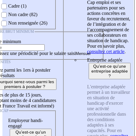
Cap emploi et ses
Cadre (1)
partenaires pour ses
actions concrètes en
Non cadre (82)
faveur du recrutement,
Non renseignée (26)
de l’intégration et de
l’accompagnement de
IRE BRUT MINIMUM
ses collaborateurs en
situation de handicap.
re minimum
Pour en savoir plus,
consultez cet article
.
ssez une périodicité pour le salaire saisi
Entreprise adaptée
NITÉS
Qu'est-ce qu'une
z parmi les 1ers à postuler
entreprise adaptée
résultats
?
urquoi serez-vous parmi les
L'entreprise adaptée
premiers à postuler ?
permet à un travailleur
es de plus de 15 jours,
en situation de
tant moins de 4 candidatures
handicap d'exercer
t France Travail est informé)
une activité
ICAP
professionnelle dans
des conditions
Employeur handi-
adaptées à ses
engagé
capacités. Pour en
Qu'est-ce qu'un
savoir plus,
consultez