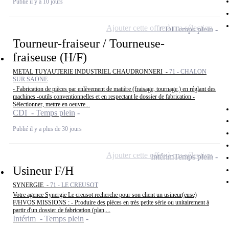
Publié il y a 10 jours
Ajouter cette offre à ma sélection
CDI
Temps plein
Tourneur-fraiseur / Tourneuse-
fraiseuse (H/F)
METAL TUYAUTERIE INDUSTRIEL CHAUDRONNERI -
71 - CHALON
SUR SAONE
- Fabrication de pièces par enlèvement de matière (fraisage, tournage.) en réglant des
machines -outils conventionnelles et en respectant le dossier de fabrication -
Sélectionner, mettre en oeuvre...
CDI - Temps plein
Publié il y a plus de 30 jours
Ajouter cette offre à ma sélection
Intérim
Temps plein
Usineur F/H
SYNERGIE -
71 - LE CREUSOT
Votre agence Synergie Le creusot recherche pour son client un usineur(euse)
F/HVOS MISSIONS : - Produire des pièces en très petite série ou unitairement à
partir d'un dossier de fabrication (plan,...
Intérim - Temps plein