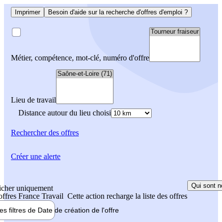
Imprimer
Besoin d'aide sur la recherche d'offres d'emploi ?
Métier, compétence, mot-clé, numéro d'offre
Lieu de travail
Distance autour du lieu choisi
Rechercher
des offres
Créer une alerte
Qui sont n
icher uniquement
 offres France Travail
Cette action recharge la liste des offres
les filtres de
Date de création
de l'offre