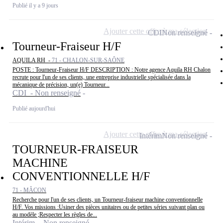
Publié il y a 9 jours
Ajouter cette offre à ma sélection
CDI
Non renseigné
Tourneur-Fraiseur H/F
AQUILA RH -
71 - CHALON-SUR-SAÔNE
POSTE : Tourneur-Fraiseur H/F DESCRIPTION : Notre agence Aquila RH Chalon
recrute pour l'un de ses clients, une entreprise industrielle spécialisée dans la
mécanique de précision, un(e) Tourneur...
CDI - Non renseigné
Publié aujourd'hui
Ajouter cette offre à ma sélection
Intérim
Non renseigné
TOURNEUR-FRAISEUR
MACHINE
CONVENTIONNELLE H/F
71 - MÂCON
Recherche pour l'un de ses clients, un Tourneur-fraiseur machine conventionnelle
H/F. Vos missions :Usiner des pièces unitaires ou de petites séries suivant plan ou
au modèle ;Respecter les règles de...
Intérim - Non renseigné