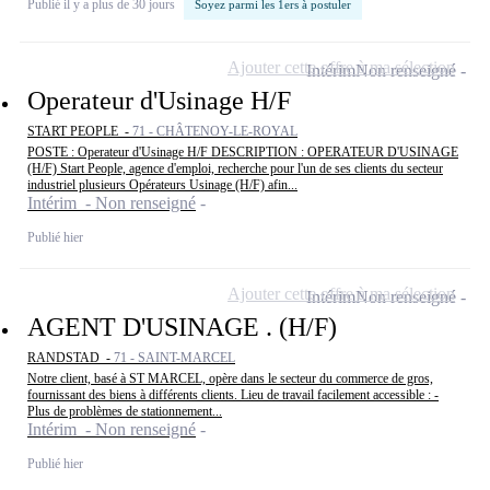
Publié il y a plus de 30 jours
Soyez parmi les 1ers à postuler
Ajouter cette offre à ma sélection
Intérim
Non renseigné
Operateur d'Usinage H/F
START PEOPLE -
71 - CHÂTENOY-LE-ROYAL
POSTE : Operateur d'Usinage H/F DESCRIPTION : OPERATEUR D'USINAGE
(H/F) Start People, agence d'emploi, recherche pour l'un de ses clients du secteur
industriel plusieurs Opérateurs Usinage (H/F) afin...
Intérim - Non renseigné
Publié hier
Ajouter cette offre à ma sélection
Intérim
Non renseigné
AGENT D'USINAGE . (H/F)
RANDSTAD -
71 - SAINT-MARCEL
Notre client, basé à ST MARCEL, opère dans le secteur du commerce de gros,
fournissant des biens à différents clients. Lieu de travail facilement accessible : -
Plus de problèmes de stationnement...
Intérim - Non renseigné
Publié hier