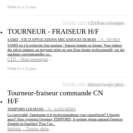
Publié il y a 21 jours
Ajouter cette offre à ma sélection
CDI
Non renseigné
TOURNEUR - FRAISEUR H/F
SAMD - STE D'APPLICATIONS MECANIQUES DUBOIS -
71 - SEVREY
SAMD est à la recherche d'un tourneur / fraiseur homme ou femme. Vous réalisez
des pièces unitaires ou moyenne séries au sein d'une équipe professionnelle, sur des
machines conventionnelles ou...
CDI - Non renseigné
Publié il y a 22 jours
Ajouter cette offre à ma sélection
Intérim
Temps plein
Tourneur-fraiseur commande CN
H/F
TEMPORIS LOUHANS -
71 - SAINT-RÉMY
La convivialité, l'autonomie et le professionnalisme vous caractérisent? L'énergie
aussi? Alors rejoignez l'aventure TEMPORIS, le premier réseau national d'agences
d'emploi en franchise! Pour l’un...
Intérim - Temps plein