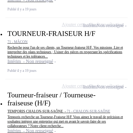
Publié il y a 19 jours
Ajouter cette offre à ma sélection
Intérim
Non renseigné
TOURNEUR-FRAISEUR H/F
71 - MÂCON
Recherche pour l'un de ses clients, un Tourneur-fraiseur H/F. Vos missions :Lire et
interpréter des plans techniques ; Usiner des pièces en respectant les spécifications
techniques et les tolérances...
Intérim - Non renseigné
Publié il y a 19 jours
Ajouter cette offre à ma sélection
Intérim
Non renseigné
Tourneur-fraiseur / Tourneuse-
fraiseuse (H/F)
TEMPORIS CHALON-SUR-SAÔNE -
71 - CHALON-SUR-SAÔNE
Temporis recherche un Tourneur-Fraiseur H/F Vous aimez le travail de précision et
souhaitez intégrer une entreprise qui met en avant le savoir-faire de ses
collaborateurs ? Notre client recherche...
Intérim - Non renseigné