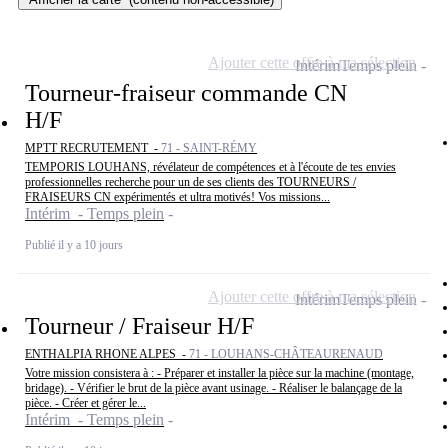
Ajouter cette offre à ma sélection
Intérim
Temps plein
Tourneur-fraiseur commande CN
H/F
MPTT RECRUTEMENT -
71 - SAINT-RÉMY
TEMPORIS LOUHANS, révélateur de compétences et à l'écoute de tes envies
professionnelles recherche pour un de ses clients des TOURNEURS /
FRAISEURS CN expérimentés et ultra motivés! Vos missions...
Intérim - Temps plein
Publié il y a 10 jours
Ajouter cette offre à ma sélection
Intérim
Temps plein
Tourneur / Fraiseur H/F
ENTHALPIA RHONE ALPES -
71 - LOUHANS-CHÂTEAURENAUD
Votre mission consistera à : - Préparer et installer la pièce sur la machine (montage,
bridage). - Vérifier le brut de la pièce avant usinage. - Réaliser le balançage de la
pièce. - Créer et gérer le...
Intérim - Temps plein