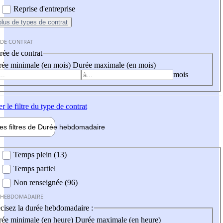
Reprise d'entreprise
plus
de types de contrat
 DE CONTRAT
ée de contrat
ée minimale (en mois)
Durée maximale (en mois)
mois
er
le filtre du type de contrat
les filtres de
Durée hebdo
madaire
 hebdomadaire
Temps plein (13)
Temps partiel
Non renseignée (96)
 HEBDOMADAIRE
cisez la durée hebdomadaire :
ée minimale (en heure)
Durée maximale (en heure)