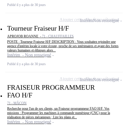
Publié il y a plus de 30 jours
Ajouter cette offre à ma sélection
Intérim
Non renseigné
Tourneur Fraiseur H/F
APROJOB ROANNE -
71 - CHAUFFAILLES
POSTE : Tourneur Fraiseur H/F DESCRIPTION : Vous souhaitez rejoindre une
agence d'intérim locale à votre écoute, proche de ses intérimaires et ayant des fortes
valeurs humaines et éthiques alors...
Intérim - Non renseigné
Publié il y a plus de 30 jours
Ajouter cette offre à ma sélection
Intérim
Non renseigné
FRAISEUR PROGRAMMEUR
FAO H/F
71 - MÂCON
Recherche pour l'un de ses clients, un Fraiseur programmeur FAO H/F. Vos
missions : Programmer les machines à commande numérique (CNC) pour la
réalisation de pièces mécaniques ; Lire les plans et...
Intérim - Non renseigné