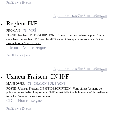
Publié il y a 19 jours
Ajouter cette offre à ma sélection
Intérim
Non renseigné
Regleur H/F
PROMAN -
71 - VIRÉ
POSTE : Regleur H/F DESCRIPTION : Proman Tournus recherche pour l'un de
ces clients un Régleur H/F Voici les différentes tâches que vous aurez à effectuer :
Production : - Maitriser les...
Intérim - Non renseigné
Publié il y a 9 jours
Ajouter cette offre à ma sélection
CDI
Non renseigné
Usineur Fraiseur CN H/F
MANPOWER -
71 - CHALON-SUR-SAÔNE
POSTE : Usineur Fraiseur CN H/F DESCRIPTION : Vous aimez l'usinage de
précision et souhaitez intégrer une PME industrielle à taille humaine où la qualité du
travail et l'autonomie sont reconnues ? ...
CDI - Non renseigné
Publié il y a 25 jours