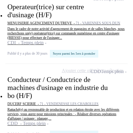
Operateur(trice) sur centre
d'usinage (H/F)
MENUISERIE AGENCEMENT DUTREVE -
71 - VARENNES SOUS DUN
Dans le cadre de notre activité d'agencement de magasins et de salles blanches, nous
recherchons un(e) opérateur(trice) sur commande numérique en centre d'usinage
(BIESSE) pour effectuer de l'usinage...
CDI - Temps plein
Publié il y a plus de 30 jours
Soyez parmi les 1ers à postuler
Ajouter cette offre à ma sélection
CDD
Temps plein
Conducteur / Conductrice de
machines d'usinage en industrie du
bo (H/F)
DUCERF SCIERIE -
71 - VENDENESSE LES CHAROLLES
Rattaché(e) au responsable de production et en relation étroite avec les différents
services, vous aurez pour missions principales : - Réaliser diverses opérations
d'affutage / usinage : planage,...
CDD - Temps plein