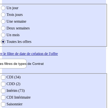
e création de l'offre
Un jour
Trois jours
Une semaine
Deux semaines
Un mois
Toutes les offres
er
le filtre de date de création de l'offre
les filtres de types de
Contrat
de contrat
CDI (34)
CDD (2)
Intérim (73)
CDI Intérimaire
Saisonnier