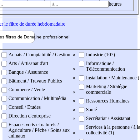
heures
er
le filtre de durée hebdomadaire
les filtres de
Domaine pro
fessionnel
ne professionel
Achats / Comptabilité / Gestion
Industrie (107)
Arts / Artisanat d'art
Informatique /
Télécommunication
Banque / Assurance
Installation / Maintenance (
Bâtiment / Travaux Publics
Marketing / Stratégie
Commerce / Vente
commerciale
Communication / Multimédia
Ressources Humaines
Conseil / Etudes
Santé
Direction d'entreprise
Secrétariat / Assistanat
Espaces verts et naturels /
Services à la personne / à l
Agriculture / Pêche / Soins aux
collectivité (1)
animaux