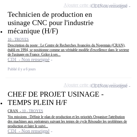
Ajouter cette offre à ma sélection
CDI
Non renseigné
Technicien de production en
usinage CNC pour l'industrie
mécanique (H/F)
10 - TROYES
Description du poste : Le Centre de Recherches Avancées du Nogentais (CRAN),
établi en 1994, se positionne comme un véritable modèle d'excellence dans le secteur
de l'usinage en France. Grâce à ses...
CDI - Non renseigné
Publié il y a 6 jours
Ajouter cette offre à ma sélection
CDI
Non renseigné
CHEF DE PROJET USINAGE -
TEMPS PLEIN H/F
CRAN -
10 - TROYES
Vos missions : Définir le plan de production et les priorités Organiser l'attribution
des machines aux opérateurs suivant les temps de cycle Résoudre les problèmes de
production et faire le suivi...
CDI - Non renseigné