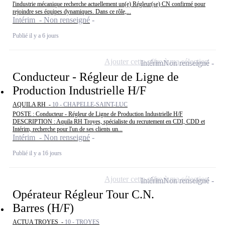
l'industrie mécanique recherche actuellement un(e) Régleur(se) CN confirmé pour
rejoindre ses équipes dynamiques. Dans ce rôle,...
Intérim - Non renseigné
Publié il y a 6 jours
Ajouter cette offre à ma sélection
Intérim
Non renseigné
Conducteur - Régleur de Ligne de
Production Industrielle H/F
AQUILA RH -
10 - CHAPELLE-SAINT-LUC
POSTE : Conducteur - Régleur de Ligne de Production Industrielle H/F
DESCRIPTION : Aquila RH Troyes, spécialiste du recrutement en CDI, CDD et
Intérim, recherche pour l'un de ses clients un...
Intérim - Non renseigné
Publié il y a 16 jours
Ajouter cette offre à ma sélection
Intérim
Non renseigné
Opérateur Régleur Tour C.N.
Barres (H/F)
ACTUA TROYES -
10 - TROYES