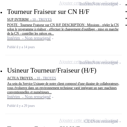
Ajouter cette offre à ma sélection
Intérim
Non renseigné
Tourneur Fraiseur sur CN H/F
SUP INTERIM -
10 - TROYES
POSTE : Tourneur Fraiseur sur CN H/F DESCRIPTION : Missions - régler la CN
selon le programme à réaliser - effectuer le changement d'outillage - mise en marche
de la CN - contrôler les pièces en...
Intérim - Non renseigné
Publié il y a 14 jours
Ajouter cette offre à ma sélection
Intérim
Non renseigné
Usineur Tourneur/Fraiseur (H/F)
ACTUA TROYES -
10 - TROYES
Au sein du Service Usinage de notre client composé d'une dizaine de collaborateurs,
vous évoluerez dans un environnement technique varié intégrant un parc machines
conventionnelles et numériques...
Intérim - Non renseigné
Publié il y a 29 jours
Ajouter cette offre à ma sélection
CDI
Non renseigné