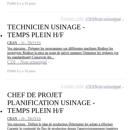
Publié il y a 16 jours
Ajouter cette offre à ma sélection
CDI
Non renseigné
TECHNICIEN USINAGE -
TEMPS PLEIN H/F
CRAN -
10 - TROYES
Vos missions : Préparer les programmes sur différentes machines Réaliser les
prototypes Réaliser la mise au point de pièces unitaires Optimiser les réglages (en
les standardisant) Concevoir des...
CDI - Non renseigné
Publié il y a 16 jours
Ajouter cette offre à ma sélection
CDI
Non renseigné
CHEF DE PROJET
PLANIFICATION USINAGE -
TEMPS PLEIN H/F
CRAN -
10 - TROYES
Vos missions : Définir le plan de production Déterminer les achats à effectuer
Garantir la continuité du flux de production depuis l'approvisionnement (matières