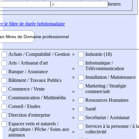
heures
er
le filtre de durée hebdomadaire
les filtres de
Domaine pro
fessionnel
ne professionel
Achats / Comptabilité / Gestion
Industrie (18)
Arts / Artisanat d'art
Informatique /
Télécommunication
Banque / Assurance
Installation / Maintenance
Bâtiment / Travaux Publics
Marketing / Stratégie
Commerce / Vente
commerciale
Communication / Multimédia
Ressources Humaines
Conseil / Etudes
Santé
Direction d'entreprise
Secrétariat / Assistanat
Espaces verts et naturels /
Services à la personne / à l
Agriculture / Pêche / Soins aux
collectivité
animaux