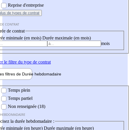
Reprise d'entreprise
plus
de types de contrat
 DE CONTRAT
ée de contrat
ée minimale (en mois)
Durée maximale (en mois)
mois
er
le filtre du type de contrat
les filtres de
Durée hebdo
madaire
 hebdomadaire
Temps plein
Temps partiel
Non renseignée (18)
 HEBDOMADAIRE
cisez la durée hebdomadaire :
ée minimale (en heure)
Durée maximale (en heure)