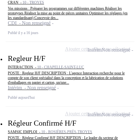
CRAN -
10 - TROYES
Vos missions : Préparer les programmes sur différentes machines Réaliser les
prototypes Réaliser la mise au point de pièces unitaires Optimiser les réglages (en
les standardisant) Concevoir des...
CDI - Non renseigné
Publié il y a 16 jours
Ajouter cette offre à ma sélection
Intérim
Non renseigné
Regleur H/F
INTERACTION -
10 - CHAPELLE-SAINT-LUC
POSTE : Regleur H/F DESCRIPTION : L'agence Interaction recherche pour le
compte de son client spécialisé dans la conception et la fabrication de solutions
d'emballages en papier et carton, un/une...
Intérim - Non renseigné
Publié aujourd'hui
Ajouter cette offre à ma sélection
Intérim
Non renseigné
Régleur Confirmé H/F
SAMSIC EMPLOI -
10 - ROSIÈRES-PRÈS-TROYES
POSTE : Régleur Confirmé H/F DESCRIPTION : Le leader du secteur de