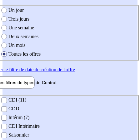
e création de l'offre
Un jour
Trois jours
Une semaine
Deux semaines
Un mois
Toutes les offres
er
le filtre de date de création de l'offre
les filtres de types de
Contrat
de contrat
CDI (11)
CDD
Intérim (7)
CDI Intérimaire
Saisonnier