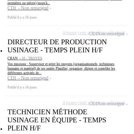
premières ou pièces) jusqu'à...
CDI - Non renseigné
Publié il y a 16 jours
Ajouter cette offre à ma sélection
CDI
Non renseigné
DIRECTEUR DE PRODUCTION
USINAGE - TEMPS PLEIN H/F
CRAN -
10 - TROYES
Vos missions : Superviser et gérer les moyens (organisationnels, techniques,
humains et matériel) de ses unités Planifier, organiser, diriger et contrôler les
différentes activités de...
CDI - Non renseigné
Publié il y a 16 jours
Ajouter cette offre à ma sélection
CDI
Non renseigné
TECHNICIEN MÉTHODE
USINAGE EN ÉQUIPE - TEMPS
PLEIN H/F