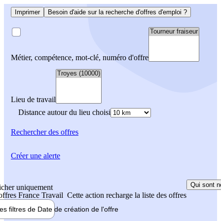
Imprimer
Besoin d'aide sur la recherche d'offres d'emploi ?
Métier, compétence, mot-clé, numéro d'offre
Lieu de travail
Distance autour du lieu choisi
Rechercher
des offres
Créer une alerte
Qui sont n
icher uniquement
 offres France Travail
Cette action recharge la liste des offres
les filtres de
Date de création
de l'offre