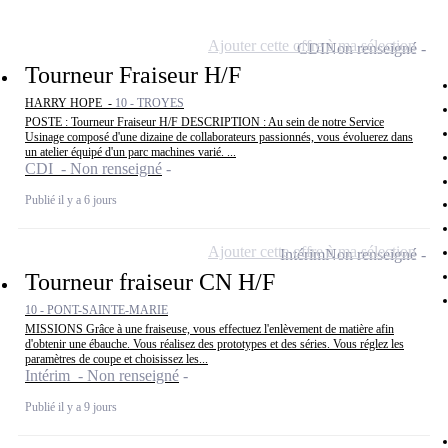
Ajouter cette offre à ma sélection
CDI
Non renseigné
Tourneur Fraiseur H/F
HARRY HOPE -
10 - TROYES
POSTE : Tourneur Fraiseur H/F DESCRIPTION : Au sein de notre Service
Usinage composé d'une dizaine de collaborateurs passionnés, vous évoluerez dans
un atelier équipé d'un parc machines varié. ...
CDI - Non renseigné
Publié il y a 6 jours
Ajouter cette offre à ma sélection
Intérim
Non renseigné
Tourneur fraiseur CN H/F
10 - PONT-SAINTE-MARIE
MISSIONS Grâce à une fraiseuse, vous effectuez l'enlèvement de matière afin
d'obtenir une ébauche. Vous réalisez des prototypes et des séries. Vous réglez les
paramètres de coupe et choisissez les...
Intérim - Non renseigné
Publié il y a 9 jours