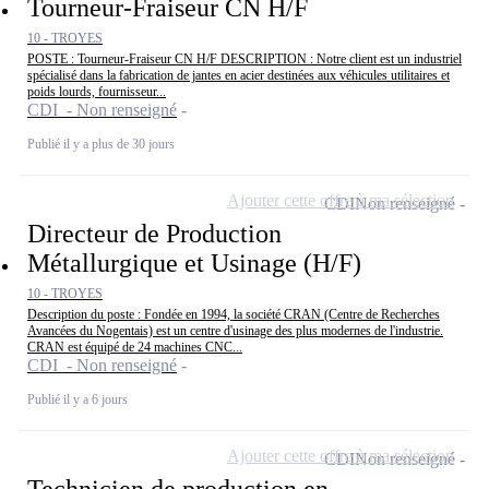
Tourneur-Fraiseur CN H/F
10 - TROYES
POSTE : Tourneur-Fraiseur CN H/F DESCRIPTION : Notre client est un industriel
spécialisé dans la fabrication de jantes en acier destinées aux véhicules utilitaires et
poids lourds, fournisseur...
CDI - Non renseigné
Publié il y a plus de 30 jours
Ajouter cette offre à ma sélection
CDI
Non renseigné
Directeur de Production
Métallurgique et Usinage (H/F)
10 - TROYES
Description du poste : Fondée en 1994, la société CRAN (Centre de Recherches
Avancées du Nogentais) est un centre d'usinage des plus modernes de l'industrie.
CRAN est équipé de 24 machines CNC...
CDI - Non renseigné
Publié il y a 6 jours
Ajouter cette offre à ma sélection
CDI
Non renseigné
Technicien de production en