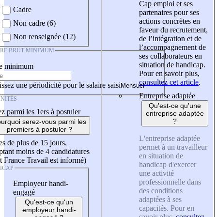
Cap emploi et ses
Cadre
partenaires pour ses
actions concrètes en
Non cadre (6)
faveur du recrutement,
Non renseignée (12)
de l’intégration et de
l’accompagnement de
IRE BRUT MINIMUM
ses collaborateurs en
situation de handicap.
re minimum
Pour en savoir plus,
consultez cet article
.
ssez une périodicité pour le salaire saisi
Entreprise adaptée
NITÉS
Qu'est-ce qu'une
z parmi les 1ers à postuler
entreprise adaptée
?
urquoi serez-vous parmi les
premiers à postuler ?
L'entreprise adaptée
es de plus de 15 jours,
permet à un travailleur
tant moins de 4 candidatures
en situation de
t France Travail est informé)
handicap d'exercer
ICAP
une activité
professionnelle dans
Employeur handi-
des conditions
engagé
adaptées à ses
Qu'est-ce qu'un
capacités. Pour en
employeur handi-
savoir plus,
consultez