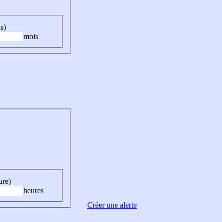
s)
mois
ure)
heures
Créer une alerte