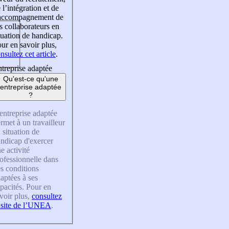
 l’intégration et de
’accompagnement de
s collaborateurs en
tuation de handicap.
ur en savoir plus,
nsultez cet article
.
treprise adaptée
Qu'est-ce qu'une
entreprise adaptée
?
entreprise adaptée
rmet à un travailleur
 situation de
ndicap d'exercer
e activité
ofessionnelle dans
s conditions
aptées à ses
pacités. Pour en
voir plus,
consultez
 site de l’UNEA
.