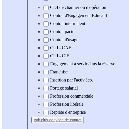
CDI de chantier ou d'opération
Contrat d'Engagement Educatif
Contrat intermittent
Contrat pacte
Contrat d'usage
CUI - CAE
CUI - CIE
Engagement à servir dans la réserve
Franchise
Insertion par l'activ.éco.
Portage salarial
Profession commerciale
Profession libérale
Reprise d'entreprise
Voir plus
de types de contrat