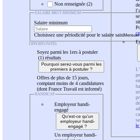
Non renseignée (2)
de
l
SALAIRE BRUT MINIMUM
se
si
Salaire minimum
Po
co
Choisissez une périodicité pour le salaire saisi
En
OPPORTUNITÉS
Soyez parmi les 1ers à postuler
(1)
résultats
Pourquoi serez-vous parmi les
L'
premiers à postuler ?
pe
Offres de plus de 15 jours,
en
comptant moins de 4 candidatures
ha
(dont France Travail est informé)
un
HANDICAP
pr
de
Employeur handi-
ad
engagé
ca
Qu'est-ce qu'un
sa
employeur handi-
le
engagé ?
Un employeur handi-