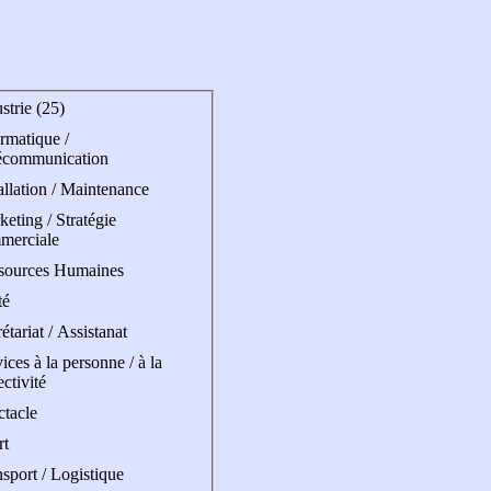
strie (25)
rmatique /
écommunication
allation / Maintenance
eting / Stratégie
merciale
sources Humaines
té
étariat / Assistanat
ices à la personne / à la
ectivité
ctacle
rt
sport / Logistique