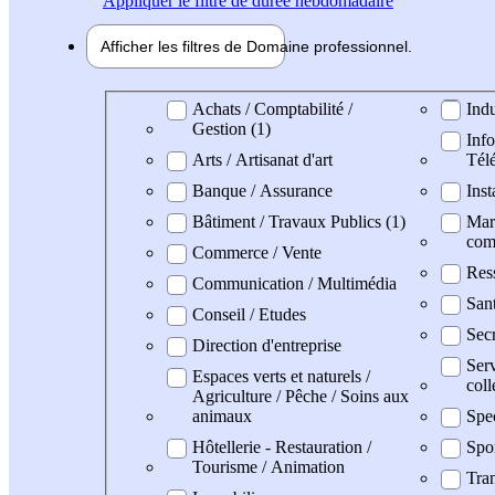
Appliquer
le filtre de durée hebdomadaire
Afficher les filtres de
Domaine pro
fessionnel
Domaine professionel
Achats / Comptabilité /
Indu
Gestion (1)
Info
Arts / Artisanat d'art
Tél
Banque / Assurance
Inst
Bâtiment / Travaux Publics (1)
Mark
com
Commerce / Vente
Res
Communication / Multimédia
San
Conseil / Etudes
Secr
Direction d'entreprise
Serv
Espaces verts et naturels /
coll
Agriculture / Pêche / Soins aux
animaux
Spe
Hôtellerie - Restauration /
Spo
Tourisme / Animation
Tran