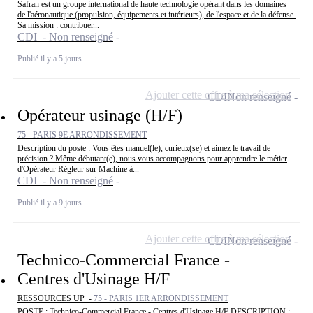
Safran est un groupe international de haute technologie opérant dans les domaines
de l'aéronautique (propulsion, équipements et intérieurs), de l'espace et de la défense.
Sa mission : contribuer...
CDI - Non renseigné
Publié il y a 5 jours
Ajouter cette offre à ma sélection
CDI
Non renseigné
Opérateur usinage (H/F)
75 - PARIS 9E ARRONDISSEMENT
Description du poste : Vous êtes manuel(le), curieux(se) et aimez le travail de
précision ? Même débutant(e), nous vous accompagnons pour apprendre le métier
d'Opérateur Régleur sur Machine à...
CDI - Non renseigné
Publié il y a 9 jours
Ajouter cette offre à ma sélection
CDI
Non renseigné
Technico-Commercial France -
Centres d'Usinage H/F
RESSOURCES UP -
75 - PARIS 1ER ARRONDISSEMENT
POSTE : Technico-Commercial France - Centres d'Usinage H/F DESCRIPTION :