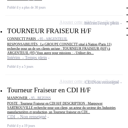
Publié il y a plus de 30 jours
Ajouter cette offre à ma sélection
Intérim
Temps plein
TOURNEUR FRAISEUR H/F
CONNECTT PARIS -
95 - ARGENTEUIL
RESPONSABILITÉS : Le GROUPE CONNECTT situé à Nation (Paris 11)
recherche pour un de ses clients un/une : TOURNEUR FRAISEUR (H/F) à
ARGENTEUIL (95) Vous aurez pour missions : - Utiliser des...
Intérim - Temps plein
Publié il y a 5 jours
Ajouter cette offre à ma sélection
CDI
Non renseigné
Tourneur Fraiseur en CDI H/F
MANPOWER -
95 - BEZONS
POSTE : Tourneur Fraiseur en CDI H/F DESCRIPTION : Manpower
SARTROUVILLE recherche pour son client, un acteur du secteur des Industries
manufacturières et production, un Tourneur fraiseur en CDI...
CDI - Non renseigné
Publié il y a 19 jours