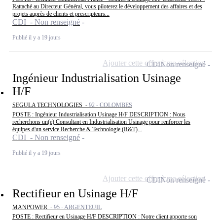
Rattaché au Directeur Général, vous piloterez le développement des affaires et des
projets auprès de clients et prescripteurs...
CDI - Non renseigné
Publié il y a 19 jours
Ajouter cette offre à ma sélection
CDI
Non renseigné
Ingénieur Industrialisation Usinage
H/F
SEGULA TECHNOLOGIES -
92 - COLOMBES
POSTE : Ingénieur Industrialisation Usinage H/F DESCRIPTION : Nous
recherchons un(e) Consultant en Industrialisation Usinage pour renforcer les
équipes d'un service Recherche & Technologie (R&T)...
CDI - Non renseigné
Publié il y a 19 jours
Ajouter cette offre à ma sélection
CDI
Non renseigné
Rectifieur en Usinage H/F
MANPOWER -
95 - ARGENTEUIL
POSTE : Rectifieur en Usinage H/F DESCRIPTION : Notre client apporte son