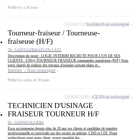
Publié il y a 20 jours
Ajouter cette offre à ma sélection
Intérim
Non renseigné
Tourneur-fraiseur / Tourneuse-
fraiseuse (H/F)
78 - SAINT-GERMAIN-EN-LAYE
Description du poste : LOGIC INTERIM RECRUTE POUR L'UN DE SES
CLIENTS : UN(e) TOURNEUR FRAISEUR commandes numérique (H/F) Vous
serez chargé de réaliser des travaux d'usinage suivant plans et...
Intérim - Non renseigné
Publié il y a plus de 30 jours
Ajouter cette offre à ma sélection
CDI
Non renseigné
TECHNICIEN D'USINAGE
FRAISEUR TOURNEUR H/F
92 - GENNEVILLIERS
Exos accompagne depuis plus de 20 ans ses clients et candidats de manière
professionnelle et conviviale sur des postes en intérim, CDD et CDI. Nous
recherchons pour notre client, expert mondial des...