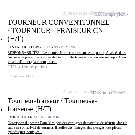
Ajouter cette offre à ma sélection
CDI
Temps plein
TOURNEUR CONVENTIONNEL
/ TOURNEUR - FRAISEUR CN
(H/F)
LES EXPERTT CONNECTT -
95 - BEZONS
RESPONSABILITÉS : L'entreprise Notre client est une entreprise spécialisée dans
l'usinage de pièces mécaniques de précision destinées au secteur aéronautique. Dans
le cadre d'un remplacement, nous...
CDI - Temps plein
Publié il y a 24 jours
Ajouter cette offre à ma sélection
CDI
Non renseigné
Tourneur-fraiseur / Tourneuse-
fraiseuse (H/F)
PIMENT INTERIM -
95 - BEZONS
Description du poste : Dans le respect des consignes de travail et de sécurité, dans le
cadre de son activité de tourneur, il réalise des filetages, des alésages, des pièces
cylindriques, coniques...