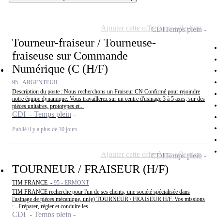
Ajouter cette offre à ma sélection
CDI
Temps plein
Tourneur-fraiseur / Tourneuse-
fraiseuse sur Commande
Numérique (C (H/F)
95 - ARGENTEUIL
Description du poste : Nous recherchons un Fraiseur CN Confirmé pour rejoindre
notre équipe dynamique. Vous travaillerez sur un centre d'usinage 3 à 5 axes, sur des
pièces unitaires, prototypes et...
CDI - Temps plein
Publié il y a plus de 30 jours
Ajouter cette offre à ma sélection
CDI
Temps plein
TOURNEUR / FRAISEUR (H/F)
TIM FRANCE -
95 - ERMONT
TIM FRANCE recherche pour l'un de ses clients, une société spécialisée dans
l'usinage de pièces mécanique, un(e) TOURNEUR / FRAISEUR H/F. Vos missions
: - Préparer, régler et conduire les...
CDI - Temps plein