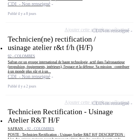
CDI - Non renseigné
Publié il y a 8 jours
Ajouter cette offre à ma sélection
CDI
Non renseigné
Technicien(ne) rectification /
usinage atelier r&t f/h (H/F)
92 - COLOMBES
Safran est un groupe international de haute technologie, actif dans l'aéronautique
(propulsion, équipements, intérieurs), l'espace et la défense. Sa mission : contribuer
à un monde plus sûr et à un...
CDI - Non renseigné
Publié il y a 2 jours
Ajouter cette offre à ma sélection
CDI
Non renseigné
Technicien Rectification - Usinage
Atelier R&T H/F
SAFRAN -
92 - COLOMBES
POSTE : Technicien Rectification - Usinage Atelier R&T H/F DESCRIPTION :