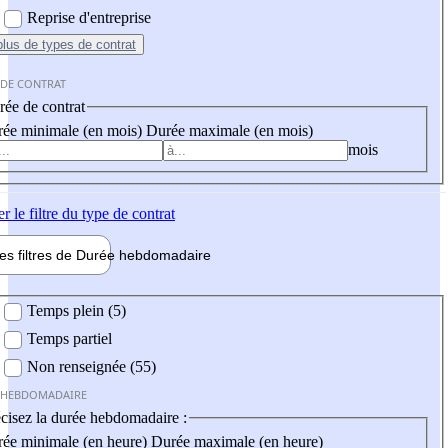
Reprise d'entreprise
plus
de types de contrat
 DE CONTRAT
ée de contrat
ée minimale (en mois)
Durée maximale (en mois)
mois
er
le filtre du type de contrat
les filtres de
Durée hebdo
madaire
 hebdomadaire
Temps plein (5)
Temps partiel
Non renseignée (55)
 HEBDOMADAIRE
cisez la durée hebdomadaire :
ée minimale (en heure)
Durée maximale (en heure)