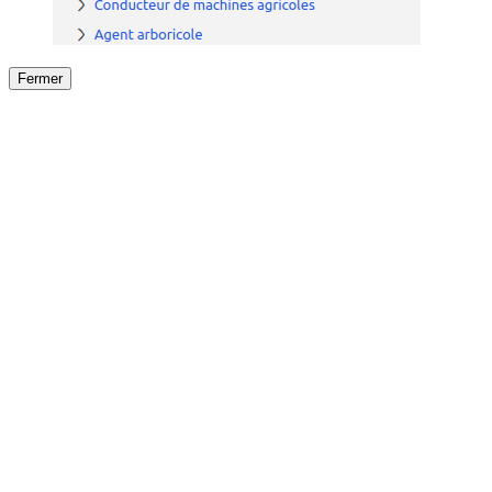
Fermer
Fermer
le détail de l'offre
/
Offre
sur
Offre précéden