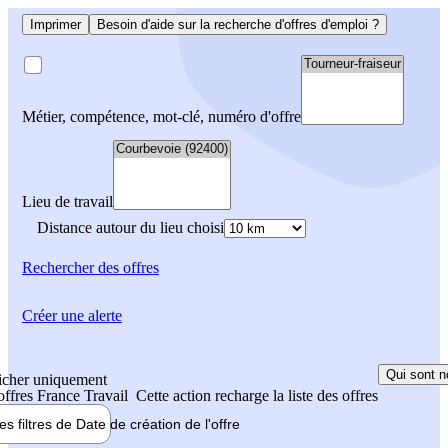
Imprimer
Besoin d'aide sur la recherche d'offres d'emploi ?
Métier, compétence, mot-clé, numéro d'offre
Lieu de travail
Distance autour du lieu choisi
Rechercher
des offres
Créer une alerte
Qui sont n
icher uniquement
 offres France Travail
Cette action recharge la liste des offres
les filtres de
Date de création
de l'offre