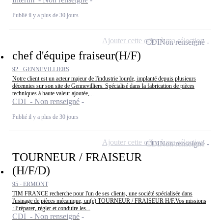
Publié il y a plus de 30 jours
Ajouter cette offre à ma sélection
CDI
Non renseigné
chef d'équipe fraiseur(H/F)
92 - GENNEVILLIERS
Notre client est un acteur majeur de l'industrie lourde, implanté depuis plusieurs
décennies sur son site de Gennevilliers. Spécialisé dans la fabrication de pièces
techniques à haute valeur ajoutée,...
CDI - Non renseigné
Publié il y a plus de 30 jours
Ajouter cette offre à ma sélection
CDI
Non renseigné
TOURNEUR / FRAISEUR
(H/F/D)
95 - ERMONT
TIM FRANCE recherche pour l'un de ses clients, une société spécialisée dans
l'usinage de pièces mécanique, un(e) TOURNEUR / FRAISEUR H/F.Vos missions
: Préparer, régler et conduire les...
CDI - Non renseigné