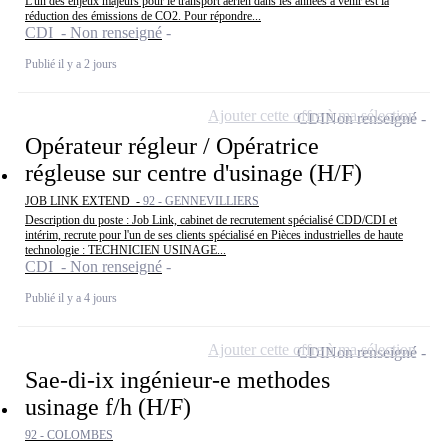
L'un des enjeux majeurs pour le transport aérien dans les années à venir est la
réduction des émissions de CO2. Pour répondre...
CDI - Non renseigné
Publié il y a 2 jours
Ajouter cette offre à ma sélection
CDI
Non renseigné
Opérateur régleur / Opératrice
régleuse sur centre d'usinage (H/F)
JOB LINK EXTEND -
92 - GENNEVILLIERS
Description du poste : Job Link, cabinet de recrutement spécialisé CDD/CDI et
intérim, recrute pour l'un de ses clients spécialisé en Pièces industrielles de haute
technologie : TECHNICIEN USINAGE...
CDI - Non renseigné
Publié il y a 4 jours
Ajouter cette offre à ma sélection
CDI
Non renseigné
Sae-di-ix ingénieur-e methodes
usinage f/h (H/F)
92 - COLOMBES