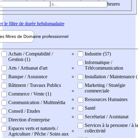
heures
er
le filtre de durée hebdomadaire
les filtres de
Domaine pro
fessionnel
ne professionel
Achats / Comptabilité /
Industrie (57)
Gestion (1)
Informatique /
Arts / Artisanat d'art
Télécommunication
Banque / Assurance
Installation / Maintenance (
Bâtiment / Travaux Publics
Marketing / Stratégie
commerciale
Commerce / Vente (1)
Ressources Humaines
Communication / Multimédia
Santé
Conseil / Etudes
Secrétariat / Assistanat
Direction d'entreprise
Services à la personne / à l
Espaces verts et naturels /
collectivité
Agriculture / Pêche / Soins aux