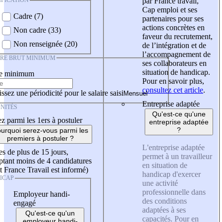
IFICATION
par France travail,
Cap emploi et ses
Cadre (7)
partenaires pour ses
actions concrètes en
Non cadre (33)
faveur du recrutement,
Non renseignée (20)
de l’intégration et de
l’accompagnement de
IRE BRUT MINIMUM
ses collaborateurs en
situation de handicap.
re minimum
Pour en savoir plus,
consultez cet article
.
ssez une périodicité pour le salaire saisi
Entreprise adaptée
NITÉS
Qu'est-ce qu'une
z parmi les 1ers à postuler
entreprise adaptée
?
urquoi serez-vous parmi les
premiers à postuler ?
L'entreprise adaptée
es de plus de 15 jours,
permet à un travailleur
tant moins de 4 candidatures
en situation de
t France Travail est informé)
handicap d'exercer
ICAP
une activité
professionnelle dans
Employeur handi-
des conditions
engagé
adaptées à ses
Qu'est-ce qu'un
capacités. Pour en
employeur handi-