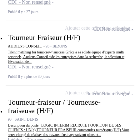
CDI - Non renseigné
Publié il y a 27 jours
Ajouter cette offre à ma sélection
CDI
Non renseigné
Tourneur Fraiseur (H/F)
AUDIENS CONSEIL -
95 - BEZONS
Talent matching for tomorrow' success Grâce à sa solide équipe d'experts multi
sectoriels, Audiens Conseil aide les entreprises dans la recherche, la sélection et
l'évaluation de...
CDI - Non renseigné
Publié il y a plus de 30 jours
Ajouter cette offre à ma sélection
Intérim
Non renseigné
Tourneur-fraiseur / Tourneuse-
fraiseuse (H/F)
93 - SAINT-DENIS
Description du poste : LOGIC INTERIM RECRUTE POUR L'UN DE SES
CLIENTS : UN(e) TOURNEUR FRAISEUR commandes numérique (H/F) Vous
serez chargé de réaliser des travaux d'usinage suivant plans et...
Intérim - Non renseigné