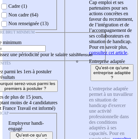
Cap emploi et ses
Cadre (1)
partenaires pour ses
actions concrètes en
Non cadre (64)
faveur du recrutement,
Non renseignée (13)
de l’intégration et de
l’accompagnement de
IRE BRUT MINIMUM
ses collaborateurs en
situation de handicap.
re minimum
Pour en savoir plus,
consultez cet article
.
ssez une périodicité pour le salaire saisi
Entreprise adaptée
NITÉS
Qu'est-ce qu'une
z parmi les 1ers à postuler
entreprise adaptée
résultats
?
urquoi serez-vous parmi les
L'entreprise adaptée
premiers à postuler ?
permet à un travailleur
es de plus de 15 jours,
en situation de
tant moins de 4 candidatures
handicap d'exercer
t France Travail est informé)
une activité
ICAP
professionnelle dans
des conditions
Employeur handi-
adaptées à ses
engagé
capacités. Pour en
Qu'est-ce qu'un
savoir plus,
consultez