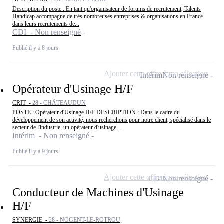
Description du poste : En tant qu'organisateur de forums de recrutement, Talents
Handicap accompagne de très nombreuses entreprises & organisations en France
dans leurs recrutements de...
CDI - Non renseigné
Publié il y a 8 jours
Ajouter cette offre à ma sélection
Intérim
Non renseigné
Opérateur d'Usinage H/F
CRIT -
28 - CHÂTEAUDUN
POSTE : Opérateur d'Usinage H/F DESCRIPTION : Dans le cadre du
développement de son activité, nous recherchons pour notre client, spécialisé dans le
secteur de l'industrie, un opérateur d'usinage...
Intérim - Non renseigné
Publié il y a 9 jours
Ajouter cette offre à ma sélection
CDI
Non renseigné
Conducteur de Machines d'Usinage
H/F
SYNERGIE -
28 - NOGENT-LE-ROTROU