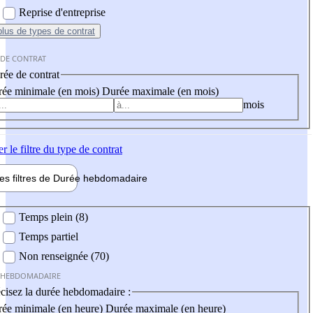
Reprise d'entreprise
plus
de types de contrat
 DE CONTRAT
ée de contrat
ée minimale (en mois)
Durée maximale (en mois)
mois
er
le filtre du type de contrat
les filtres de
Durée hebdo
madaire
 hebdomadaire
Temps plein (8)
Temps partiel
Non renseignée (70)
 HEBDOMADAIRE
cisez la durée hebdomadaire :
ée minimale (en heure)
Durée maximale (en heure)