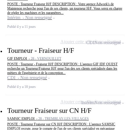
POSTE : Tourneur Fraiseur H/F DESCRIPTION : Votre agence Adwork's de
Maintenon recherche pour l'un de ses clients, un tourneur H/F. Vous serez en charge
de régler les machines et les paramètres...
Intérim - Non renseigné
Publié il y a 11 jours
Ajouter cette offre à ma sélection
CDI
Non renseigné
Tourneur - Fraiseur H/F
GIF EMPLOI -
28 - VERNOUILLET
POSTE : Tourneur - Fraiseur H/F DESCRIPTION : L'agence GIF IDF OUEST
recherche un Tourneur/Fraiseur H/F pour l'un des ses clients spécialisée dans les
métiers de l'ingénierie et de la conception...
CDI - Non renseigné
Publié il y a 18 jours
Ajouter cette offre à ma sélection
Intérim
Non renseigné
Tourneur Fraiseur sur CN H/F
SAMSIC EMPLOI -
28 - TREMBLAY-LES-VILLAGES
POSTE : Tourneur Fraiseur sur CN H/F DESCRIPTION : L'agence SAMSIC
EMPLOI recrute, pour le compte de l'un de ses clients spécialisé en mécanique