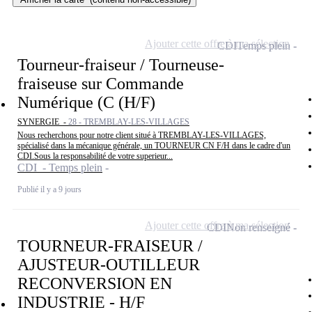
Ajouter cette offre à ma sélection
CDI
Temps plein
Tourneur-fraiseur / Tourneuse-
fraiseuse sur Commande
Numérique (C (H/F)
SYNERGIE -
28 - TREMBLAY-LES-VILLAGES
Nous recherchons pour notre client situé à TREMBLAY-LES-VILLAGES,
spécialisé dans la mécanique générale, un TOURNEUR CN F/H dans le cadre d'un
CDI.Sous la responsabilité de votre superieur...
CDI - Temps plein
Publié il y a 9 jours
Ajouter cette offre à ma sélection
CDI
Non renseigné
TOURNEUR-FRAISEUR /
AJUSTEUR-OUTILLEUR
RECONVERSION EN
INDUSTRIE - H/F