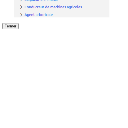
Fermer
Fermer
le détail de l'offre
/
Offre
sur
Offre précéden