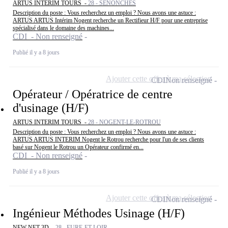
ARTUS INTERIM TOURS -
28 - SENONCHES
Description du poste : Vous recherchez un emploi ? Nous avons une astuce :
ARTUS ARTUS Intérim Nogent recherche un Rectifieur H/F pour une entreprise
spécialisé dans le domaine des machines...
CDI - Non renseigné
Publié il y a 8 jours
Ajouter cette offre à ma sélection
CDI
Non renseigné
Opérateur / Opératrice de centre
d'usinage (H/F)
ARTUS INTERIM TOURS -
28 - NOGENT-LE-ROTROU
Description du poste : Vous recherchez un emploi ? Nous avons une astuce :
ARTUS ARTUS INTERIM Nogent le Rotrou recherche pour l'un de ses clients
basé sur Nogent le Rotrou un Opérateur confirmé en...
CDI - Non renseigné
Publié il y a 8 jours
Ajouter cette offre à ma sélection
CDI
Non renseigné
Ingénieur Méthodes Usinage (H/F)
NEW NET 3D -
28 - EURE-ET-LOIR