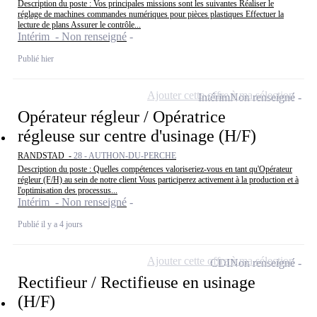
Description du poste : Vos principales missions sont les suivantes Réaliser le
réglage de machines commandes numériques pour pièces plastiques Effectuer la
lecture de plans Assurer le contrôle...
Intérim - Non renseigné
Publié hier
Ajouter cette offre à ma sélection
Intérim
Non renseigné
Opérateur régleur / Opératrice
régleuse sur centre d'usinage (H/F)
RANDSTAD -
28 - AUTHON-DU-PERCHE
Description du poste : Quelles compétences valoriseriez-vous en tant qu'Opérateur
régleur (F/H) au sein de notre client Vous participerez activement à la production et à
l'optimisation des processus...
Intérim - Non renseigné
Publié il y a 4 jours
Ajouter cette offre à ma sélection
CDI
Non renseigné
Rectifieur / Rectifieuse en usinage
(H/F)