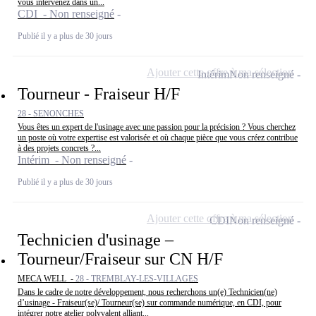
vous intervenez dans un...
CDI - Non renseigné
Publié il y a plus de 30 jours
Ajouter cette offre à ma sélection
Intérim
Non renseigné
Tourneur - Fraiseur H/F
28 - SENONCHES
Vous êtes un expert de l'usinage avec une passion pour la précision ? Vous cherchez
un poste où votre expertise est valorisée et où chaque pièce que vous créez contribue
à des projets concrets ?...
Intérim - Non renseigné
Publié il y a plus de 30 jours
Ajouter cette offre à ma sélection
CDI
Non renseigné
Technicien d'usinage –
Tourneur/Fraiseur sur CN H/F
MECA WELL -
28 - TREMBLAY-LES-VILLAGES
Dans le cadre de notre développement, nous recherchons un(e) Technicien(ne)
d’usinage - Fraiseur(se)/ Tourneur(se) sur commande numérique, en CDI, pour
intégrer notre atelier polyvalent alliant...