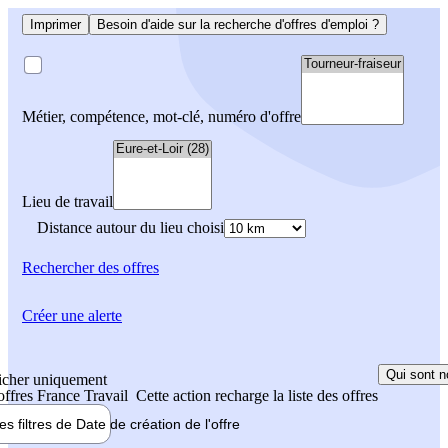
Imprimer
Besoin d'aide sur la recherche d'offres d'emploi ?
Métier, compétence, mot-clé, numéro d'offre
Lieu de travail
Distance autour du lieu choisi
Rechercher
des offres
Créer une alerte
Qui sont n
icher uniquement
 offres France Travail
Cette action recharge la liste des offres
les filtres de
Date de création
de l'offre