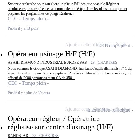
Synergie recherche pour son client un plieur F/H dès que possible Régler et
conduire les presses plieuses à commande numérique Lire les plans techniques et
préparer les programmes de pliage Réaliser...
CDI - Temps plein
Publié il y a 13 jours
Ajouter cette offre à ma sélection
CDI
Temps plein
Opérateur usinage H/F (H/F)
ASAHI DIAMOND INDUSTRIAL EUROPE SAS -
28 - CHARTRES
Nous sommes le Groupe ASAHI DIAMOND, fabricant d'outils diamantés, n° 1 du
super abrasif au Japon. Nous comptons 12 usines et laboratoires dans le monde, un
effectif de 2000 personnes et un CA de 350...
CDI - Temps plein
Publié il y a plus de 30 jours
Ajouter cette offre à ma sélection
Intérim
Non renseigné
Opérateur régleur / Opératrice
régleuse sur centre d'usinage (H/F)
RANDSTAD -
28 - CHARTRES