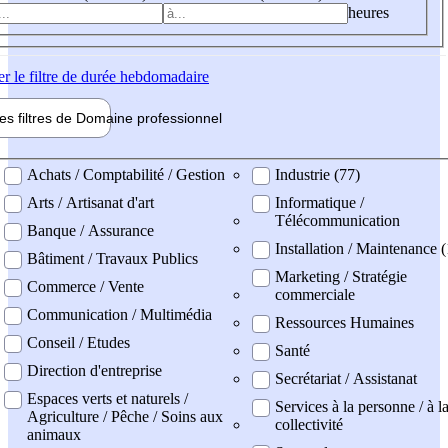
heures
er
le filtre de durée hebdomadaire
les filtres de
Domaine pro
fessionnel
ne professionel
Achats / Comptabilité / Gestion
Industrie (77)
Arts / Artisanat d'art
Informatique /
Télécommunication
Banque / Assurance
Installation / Maintenance (
Bâtiment / Travaux Publics
Marketing / Stratégie
Commerce / Vente
commerciale
Communication / Multimédia
Ressources Humaines
Conseil / Etudes
Santé
Direction d'entreprise
Secrétariat / Assistanat
Espaces verts et naturels /
Services à la personne / à l
Agriculture / Pêche / Soins aux
collectivité
animaux