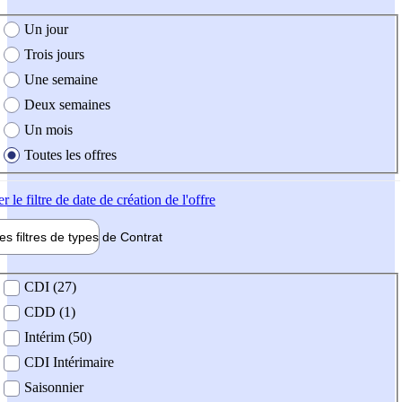
e création de l'offre
Un jour
Trois jours
Une semaine
Deux semaines
Un mois
Toutes les offres
er
le filtre de date de création de l'offre
les filtres de types de
Contrat
de contrat
CDI (27)
CDD (1)
Intérim (50)
CDI Intérimaire
Saisonnier