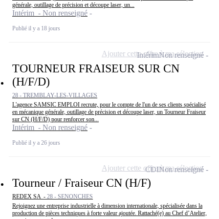
générale, outillage de précision et découpe laser, un...
Intérim - Non renseigné
Publié il y a 18 jours
Ajouter cette offre à ma sélection
Intérim
Non renseigné
TOURNEUR FRAISEUR SUR CN
(H/F/D)
28 - TREMBLAY-LES-VILLAGES
L'agence SAMSIC EMPLOI recrute, pour le compte de l'un de ses clients spécialisé
en mécanique générale, outillage de précision et découpe laser, un Tourneur Fraiseur
sur CN (H/F/D) pour renforcer son...
Intérim - Non renseigné
Publié il y a 26 jours
Ajouter cette offre à ma sélection
CDI
Non renseigné
Tourneur / Fraiseur CN (H/F)
REDEX SA -
28 - SENONCHES
Rejoignez une entreprise industrielle à dimension internationale, spécialisée dans la
production de pièces techniques à forte valeur ajoutée. Rattaché(e) au Chef d’Atelier,