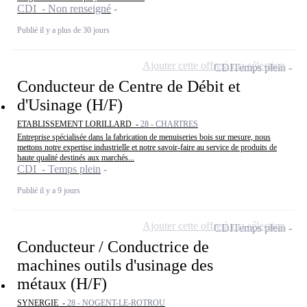
CDI - Non renseigné
Publié il y a plus de 30 jours
Ajouter cette offre à ma sélection
CDI
Temps plein
Conducteur de Centre de Débit et
d'Usinage (H/F)
ETABLISSEMENT LORILLARD -
28 - CHARTRES
Entreprise spécialisée dans la fabrication de menuiseries bois sur mesure, nous
mettons notre expertise industrielle et notre savoir-faire au service de produits de
haute qualité destinés aux marchés...
CDI - Temps plein
Publié il y a 9 jours
Ajouter cette offre à ma sélection
CDI
Temps plein
Conducteur / Conductrice de
machines outils d'usinage des
métaux (H/F)
SYNERGIE -
28 - NOGENT-LE-ROTROU