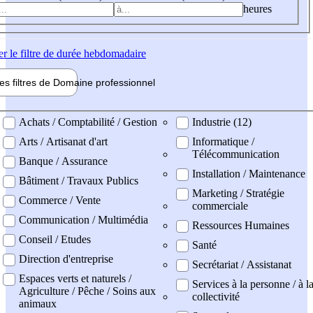
heures
er
le filtre de durée hebdomadaire
les filtres de
Domaine pro
fessionnel
ne professionel
Achats / Comptabilité / Gestion
Industrie (12)
Arts / Artisanat d'art
Informatique /
Télécommunication
Banque / Assurance
Installation / Maintenance
Bâtiment / Travaux Publics
Marketing / Stratégie
Commerce / Vente
commerciale
Communication / Multimédia
Ressources Humaines
Conseil / Etudes
Santé
Direction d'entreprise
Secrétariat / Assistanat
Espaces verts et naturels /
Services à la personne / à l
Agriculture / Pêche / Soins aux
collectivité
animaux