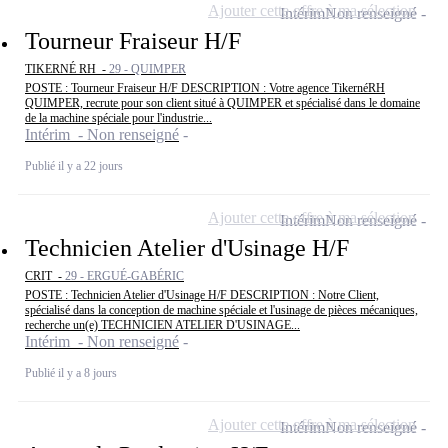
Ajouter cette offre à ma sélection
Intérim
Non renseigné
Tourneur Fraiseur H/F
TIKERNÉ RH -
29 - QUIMPER
POSTE : Tourneur Fraiseur H/F DESCRIPTION : Votre agence TikernéRH
QUIMPER, recrute pour son client situé à QUIMPER et spécialisé dans le domaine
de la machine spéciale pour l'industrie...
Intérim - Non renseigné
Publié il y a 22 jours
Ajouter cette offre à ma sélection
Intérim
Non renseigné
Technicien Atelier d'Usinage H/F
CRIT -
29 - ERGUÉ-GABÉRIC
POSTE : Technicien Atelier d'Usinage H/F DESCRIPTION : Notre Client,
spécialisé dans la conception de machine spéciale et l'usinage de pièces mécaniques,
recherche un(e) TECHNICIEN ATELIER D'USINAGE...
Intérim - Non renseigné
Publié il y a 8 jours
Ajouter cette offre à ma sélection
Intérim
Non renseigné