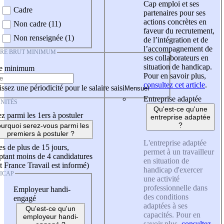
Cap emploi et ses
Cadre
partenaires pour ses
actions concrètes en
Non cadre (11)
faveur du recrutement,
Non renseignée (1)
de l’intégration et de
l’accompagnement de
IRE BRUT MINIMUM
ses collaborateurs en
situation de handicap.
re minimum
Pour en savoir plus,
consultez cet article
.
ssez une périodicité pour le salaire saisi
Entreprise adaptée
NITÉS
Qu'est-ce qu'une
z parmi les 1ers à postuler
entreprise adaptée
?
urquoi serez-vous parmi les
premiers à postuler ?
L'entreprise adaptée
es de plus de 15 jours,
permet à un travailleur
tant moins de 4 candidatures
en situation de
t France Travail est informé)
handicap d'exercer
ICAP
une activité
professionnelle dans
Employeur handi-
des conditions
engagé
adaptées à ses
Qu'est-ce qu'un
capacités. Pour en
employeur handi-
savoir plus,
consultez