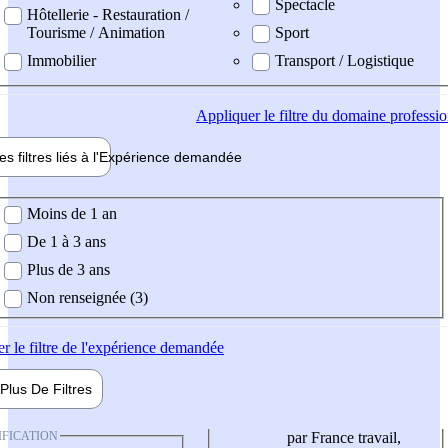
Spectacle
Hôtellerie - Restauration /
Tourisme / Animation
Sport
Immobilier
Transport / Logistique
Appliquer
le filtre du domaine professi
es filtres liés à l'
Expérience
demandée
ience demandée
Moins de 1 an
De 1 à 3 ans
Plus de 3 ans
Non renseignée (3)
er
le filtre de l'expérience demandée
Plus De
Filtres
IFICATION
par France travail,