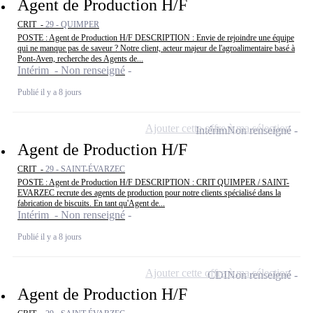
Agent de Production H/F
CRIT -
29 - QUIMPER
POSTE : Agent de Production H/F DESCRIPTION : Envie de rejoindre une équipe
qui ne manque pas de saveur ? Notre client, acteur majeur de l'agroalimentaire basé à
Pont-Aven, recherche des Agents de...
Intérim - Non renseigné
Publié il y a 8 jours
Ajouter cette offre à ma sélection
Intérim
Non renseigné
Agent de Production H/F
CRIT -
29 - SAINT-ÉVARZEC
POSTE : Agent de Production H/F DESCRIPTION : CRIT QUIMPER / SAINT-
EVARZEC recrute des agents de production pour notre clients spécialisé dans la
fabrication de biscuits. En tant qu'Agent de...
Intérim - Non renseigné
Publié il y a 8 jours
Ajouter cette offre à ma sélection
CDI
Non renseigné
Agent de Production H/F