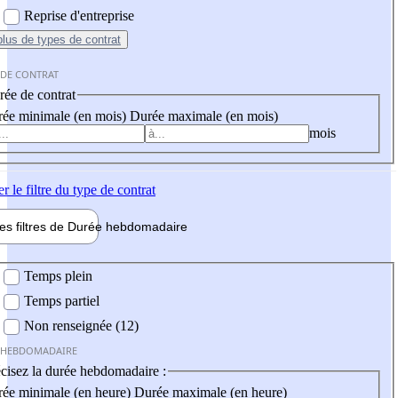
Reprise d'entreprise
plus
de types de contrat
 DE CONTRAT
ée de contrat
ée minimale (en mois)
Durée maximale (en mois)
mois
er
le filtre du type de contrat
les filtres de
Durée hebdo
madaire
 hebdomadaire
Temps plein
Temps partiel
Non renseignée (12)
 HEBDOMADAIRE
cisez la durée hebdomadaire :
ée minimale (en heure)
Durée maximale (en heure)