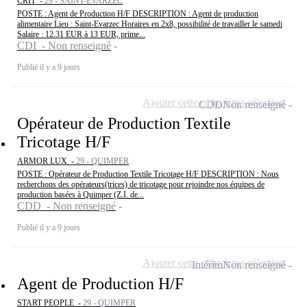
CRIT -
29 - SAINT-ÉVARZEC
POSTE : Agent de Production H/F DESCRIPTION : Agent de production
alimentaire Lieu : Saint-Evarzec Horaires en 2x8, possibilité de travailler le samedi
Salaire : 12.31 EUR à 13 EUR, prime...
CDI - Non renseigné
Publié il y a 9 jours
Ajouter cette offre à ma sélection
CDD
Non renseigné
Opérateur de Production Textile
Tricotage H/F
ARMOR LUX -
29 - QUIMPER
POSTE : Opérateur de Production Textile Tricotage H/F DESCRIPTION : Nous
recherchons des opérateurs(trices) de tricotage pour rejoindre nos équipes de
production basées à Quimper (Z.I. de...
CDD - Non renseigné
Publié il y a 9 jours
Ajouter cette offre à ma sélection
Intérim
Non renseigné
Agent de Production H/F
START PEOPLE -
29 - QUIMPER