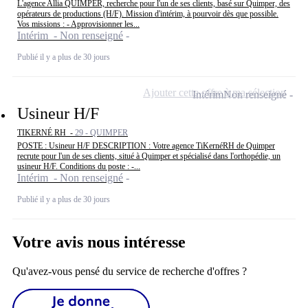
L'agence Allia QUIMPER, recherche pour l'un de ses clients, basé sur Quimper, des
opérateurs de productions (H/F). Mission d'intérim, à pourvoir dès que possible.
Vos missions : - Approvisionner les...
Intérim - Non renseigné
Publié il y a plus de 30 jours
Ajouter cette offre à ma sélection
Intérim
Non renseigné
Usineur H/F
TIKERNÉ RH -
29 - QUIMPER
POSTE : Usineur H/F DESCRIPTION : Votre agence TiKernéRH de Quimper
recrute pour l'un de ses clients, situé à Quimper et spécialisé dans l'orthopédie, un
usineur H/F. Conditions du poste : -...
Intérim - Non renseigné
Publié il y a plus de 30 jours
Votre avis nous intéresse
Qu'avez-vous pensé du service de recherche d'offres ?