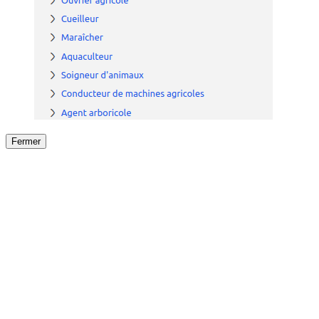
Fermer
Fermer
le détail de l'offre
/
Offre
sur
Offre précéden