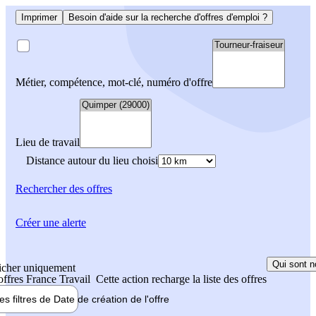
Imprimer
Besoin d'aide sur la recherche d'offres d'emploi ?
Métier, compétence, mot-clé, numéro d'offre
Lieu de travail
Distance autour du lieu choisi
Rechercher
des offres
Créer une alerte
Qui sont n
icher uniquement
 offres France Travail
Cette action recharge la liste des offres
les filtres de
Date de création
de l'offre