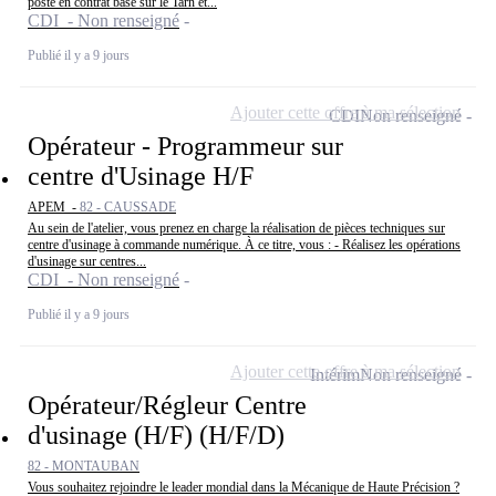
poste en contrat basé sur le Tarn et...
CDI - Non renseigné
Publié il y a 9 jours
Ajouter cette offre à ma sélection
CDI
Non renseigné
Opérateur - Programmeur sur
centre d'Usinage H/F
APEM -
82 - CAUSSADE
Au sein de l'atelier, vous prenez en charge la réalisation de pièces techniques sur
centre d'usinage à commande numérique. À ce titre, vous : - Réalisez les opérations
d'usinage sur centres...
CDI - Non renseigné
Publié il y a 9 jours
Ajouter cette offre à ma sélection
Intérim
Non renseigné
Opérateur/Régleur Centre
d'usinage (H/F) (H/F/D)
82 - MONTAUBAN
Vous souhaitez rejoindre le leader mondial dans la Mécanique de Haute Précision ?