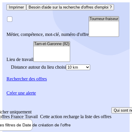
Imprimer
Besoin d'aide sur la recherche d'offres d'emploi ?
Métier, compétence, mot-clé, numéro d'offre
Lieu de travail
Distance autour du lieu choisi
Rechercher
des offres
Créer une alerte
Qui sont n
icher uniquement
 offres France Travail
Cette action recharge la liste des offres
les filtres de
Date de création
de l'offre