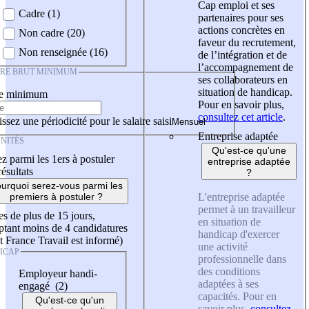
Cap emploi et ses
Cadre (1)
partenaires pour ses
actions concrètes en
Non cadre (20)
faveur du recrutement,
Non renseignée (16)
de l’intégration et de
l’accompagnement de
IRE BRUT MINIMUM
ses collaborateurs en
situation de handicap.
re minimum
Pour en savoir plus,
consultez cet article
.
ssez une périodicité pour le salaire saisi
Entreprise adaptée
NITÉS
Qu'est-ce qu'une
z parmi les 1ers à postuler
entreprise adaptée
résultats
?
urquoi serez-vous parmi les
L'entreprise adaptée
premiers à postuler ?
permet à un travailleur
es de plus de 15 jours,
en situation de
tant moins de 4 candidatures
handicap d'exercer
t France Travail est informé)
une activité
ICAP
professionnelle dans
des conditions
Employeur handi-
adaptées à ses
engagé (2)
capacités. Pour en
Qu'est-ce qu'un
savoir plus,
consultez