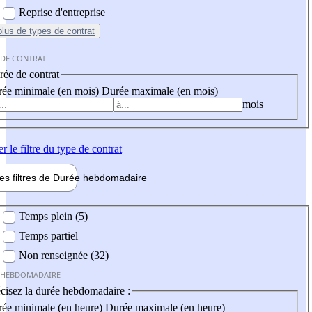
Reprise d'entreprise
plus
de types de contrat
 DE CONTRAT
ée de contrat
ée minimale (en mois)
Durée maximale (en mois)
mois
er
le filtre du type de contrat
les filtres de
Durée hebdo
madaire
 hebdomadaire
Temps plein (5)
Temps partiel
Non renseignée (32)
 HEBDOMADAIRE
cisez la durée hebdomadaire :
ée minimale (en heure)
Durée maximale (en heure)