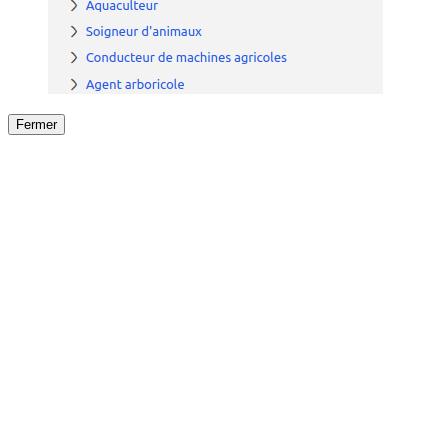
Fermer
Fermer
le détail de l'offre
/
Offre
sur
Offre précéden