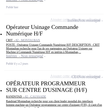
Publié hier
Ajouter cette offre à ma sélection
Intérim
Non renseigné
Opérateur Usinage Commande
Numérique H/F
CRIT -
82 - MONTAUBAN
POSTE : Opérateur Usinage Commande Numérique H/F DESCRIPTION : CRIT
Montauban recherche pour l'un de ses partenaires un Opérateur Usinage sur
Machine à Commande Numérique H/F en intérim à Montauban,...
Intérim - Non renseigné
Publié il y a 2 jours
Ajouter cette offre à ma sélection
CDI
Non renseigné
OPÉRATEUR PROGRAMMEUR
SUR CENTRE D'USINAGE (H/F)
RANDSTAD -
82 - CAUSSADE
Randstad Montauban recherche pour son client leader mondial des interfaces
homme-machine,un Opérateur programmeur sur centre d'usinage (F/H), il s'agit d'un