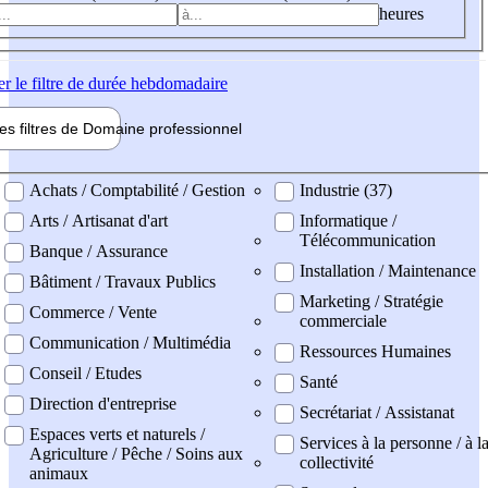
heures
er
le filtre de durée hebdomadaire
les filtres de
Domaine pro
fessionnel
ne professionel
Achats / Comptabilité / Gestion
Industrie (37)
Arts / Artisanat d'art
Informatique /
Télécommunication
Banque / Assurance
Installation / Maintenance
Bâtiment / Travaux Publics
Marketing / Stratégie
Commerce / Vente
commerciale
Communication / Multimédia
Ressources Humaines
Conseil / Etudes
Santé
Direction d'entreprise
Secrétariat / Assistanat
Espaces verts et naturels /
Services à la personne / à l
Agriculture / Pêche / Soins aux
collectivité
animaux