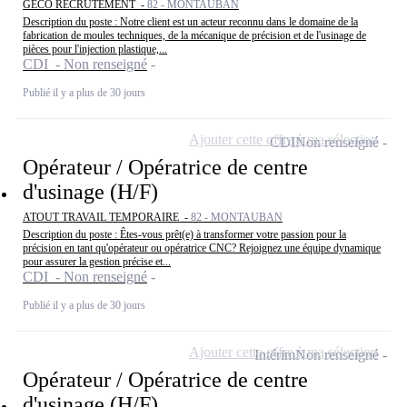
GECO RECRUTEMENT -
82 - MONTAUBAN
Description du poste : Notre client est un acteur reconnu dans le domaine de la
fabrication de moules techniques, de la mécanique de précision et de l'usinage de
pièces pour l'injection plastique,...
CDI - Non renseigné
Publié il y a plus de 30 jours
Ajouter cette offre à ma sélection
CDI
Non renseigné
Opérateur / Opératrice de centre
d'usinage (H/F)
ATOUT TRAVAIL TEMPORAIRE -
82 - MONTAUBAN
Description du poste : Êtes-vous prêt(e) à transformer votre passion pour la
précision en tant qu'opérateur ou opératrice CNC? Rejoignez une équipe dynamique
pour assurer la gestion précise et...
CDI - Non renseigné
Publié il y a plus de 30 jours
Ajouter cette offre à ma sélection
Intérim
Non renseigné
Opérateur / Opératrice de centre
d'usinage (H/F)