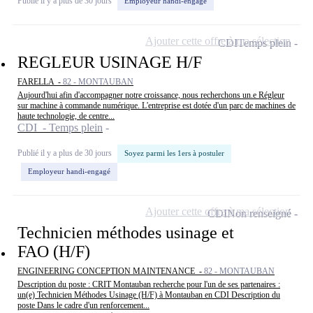
Publié il y a plus de 30 jours
Employeur handi-engagé
Ajouter cette offre à ma sélection
CDI
Temps plein
REGLEUR USINAGE H/F
FARELLA -
82 - MONTAUBAN
Aujourd'hui afin d'accompagner notre croissance, nous recherchons un.e Régleur
sur machine à commande numérique. L'entreprise est dotée d'un parc de machines de
haute technologie, de centre...
CDI - Temps plein
Publié il y a plus de 30 jours
Soyez parmi les 1ers à postuler
Employeur handi-engagé
Ajouter cette offre à ma sélection
CDI
Non renseigné
Technicien méthodes usinage et
FAO (H/F)
ENGINEERING CONCEPTION MAINTENANCE -
82 - MONTAUBAN
Description du poste : CRIT Montauban recherche pour l'un de ses partenaires :
un(e) Technicien Méthodes Usinage (H/F) à Montauban en CDI Description du
poste Dans le cadre d'un renforcement...