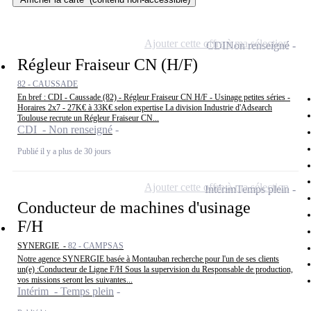
Ajouter cette offre à ma sélection
CDI
Non renseigné
Régleur Fraiseur CN (H/F)
82 - CAUSSADE
En bref : CDI - Caussade (82) - Régleur Fraiseur CN H/F - Usinage petites séries -
Horaires 2x7 - 27K€ à 33K€ selon expertise La division Industrie d'Adsearch
Toulouse recrute un Régleur Fraiseur CN...
CDI - Non renseigné
Publié il y a plus de 30 jours
Ajouter cette offre à ma sélection
Intérim
Temps plein
Conducteur de machines d'usinage
F/H
SYNERGIE -
82 - CAMPSAS
Notre agence SYNERGIE basée à Montauban recherche pour l'un de ses clients
un(e) :Conducteur de Ligne F/H Sous la supervision du Responsable de production,
vos missions seront les suivantes...
Intérim - Temps plein