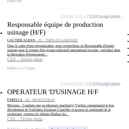
Publié hier
Ajouter cette offre à ma sélection
CDI
Temps plein
Responsable équipe de production
usinage (H/F)
GAUTIER ALBAN -
82 - TARN-ET-GARONNE
Dans le cadre d'une réorganisation, nous recherchons un Responsable d'équipe
usinage pour le compte d'un groupe industriel international reconnu, spécialisé dans
la fabrication d'équipements...
CDI - Temps plein
Publié il y a 15 jours
Ajouter cette offre à ma sélection
CDI
Temps plein
OPERATEUR 'D'USINAGE H/F
FARELLA -
82 - MONTAUBAN
Missions : Conduire une ou plusieurs machine(s) Vérifiez constamment le bon
déroulement de l'opération d'usinage Contrôlez et assurez la conformité de la
production, corrigez les défauts Réaliser les...
CDI - Temps plein