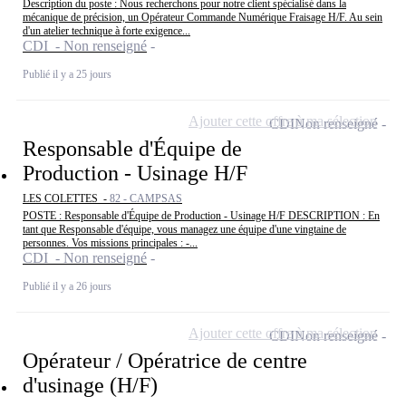
Description du poste : Nous recherchons pour notre client spécialisé dans la
mécanique de précision, un Opérateur Commande Numérique Fraisage H/F. Au sein
d'un atelier technique à forte exigence...
CDI - Non renseigné
Publié il y a 25 jours
Ajouter cette offre à ma sélection
CDI
Non renseigné
Responsable d'Équipe de
Production - Usinage H/F
LES COLETTES -
82 - CAMPSAS
POSTE : Responsable d'Équipe de Production - Usinage H/F DESCRIPTION : En
tant que Responsable d'équipe, vous managez une équipe d'une vingtaine de
personnes. Vos missions principales : -...
CDI - Non renseigné
Publié il y a 26 jours
Ajouter cette offre à ma sélection
CDI
Non renseigné
Opérateur / Opératrice de centre
d'usinage (H/F)