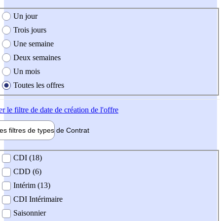
e création de l'offre
Un jour
Trois jours
Une semaine
Deux semaines
Un mois
Toutes les offres
er
le filtre de date de création de l'offre
les filtres de types de
Contrat
de contrat
CDI (18)
CDD (6)
Intérim (13)
CDI Intérimaire
Saisonnier