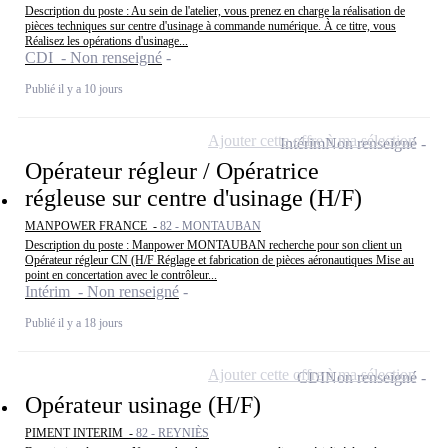
Description du poste : Au sein de l'atelier, vous prenez en charge la réalisation de
pièces techniques sur centre d'usinage à commande numérique. À ce titre, vous
Réalisez les opérations d'usinage...
CDI - Non renseigné
Publié il y a 10 jours
Ajouter cette offre à ma sélection
Intérim
Non renseigné
Opérateur régleur / Opératrice
régleuse sur centre d'usinage (H/F)
MANPOWER FRANCE -
82 - MONTAUBAN
Description du poste : Manpower MONTAUBAN recherche pour son client un
Opérateur régleur CN (H/F Réglage et fabrication de pièces aéronautiques Mise au
point en concertation avec le contrôleur...
Intérim - Non renseigné
Publié il y a 18 jours
Ajouter cette offre à ma sélection
CDI
Non renseigné
Opérateur usinage (H/F)
PIMENT INTERIM -
82 - REYNIÈS