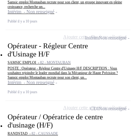
Samsic emploi Montauban recrute pour son client, un groupe innovant en pleine
croissance, recherche un...
Intérim - Non renseigné
Publié il y a 10 jours
Ajouter cette offre à ma sélection
Intérim
Non renseigné
Opérateur - Régleur Centre
d'Usinage H/F
SAMSIC EMPLOI -
82 - MONTAUBAN
POSTE : Opérateur - Régleur Centre d'Usinage H/F DESCRIPTION : Vous
souhaitez rejoindre le leader mondial dans la Mécanique de Haute Précision ?
Samsic emploi Montauban recrute pour son client, un...
Intérim - Non renseigné
Publié il y a 10 jours
Ajouter cette offre à ma sélection
CDI
Non renseigné
Opérateur / Opératrice de centre
d'usinage (H/F)
RANDSTAD -
82 - CAUSSADE