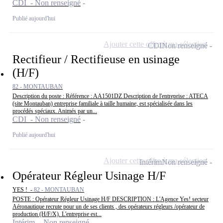
CDI - Non renseigné
Publié aujourd'hui
Ajouter cette offre à ma sélection
CDI
Non renseigné
Rectifieur / Rectifieuse en usinage
(H/F)
82 - MONTAUBAN
Description du poste : Référence : AA1501DZ Description de l'entreprise : ATECA
(site Montauban) entreprise familiale à taille humaine, est spécialisée dans les
procédés spéciaux. Animés par un...
CDI - Non renseigné
Publié aujourd'hui
Ajouter cette offre à ma sélection
Intérim
Non renseigné
Opérateur Régleur Usinage H/F
YES ! -
82 - MONTAUBAN
POSTE : Opérateur Régleur Usinage H/F DESCRIPTION : L'Agence Yes! secteur
Aéronautique recrute pour un de ses clients , des opérateurs régleurs /opérateur de
production (H/F/X). L'entreprise est...
Intérim - Non renseigné